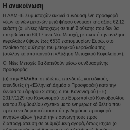
Η ανακοίνωση
Η ΑΔΜΗΕ Συμμετοχών εκκινεί συνδυασμένη προσφορά
νέων κοινών μετοχών μετά ψήφου ονομαστικής αξίας €2,12
εκάστη (οι «Nέες Μετοχές») σε τιμή διάθεσης που δεν θα
υπερβαίνει τα €4,17 ανά Νέα Μετοχή, με σκοπό την άντληση
κεφαλαίων ύψους έως €530 εκατομμυρίων Ευρώ, στο
πλαίσιο της αύξησης του μετοχικού κεφαλαίου της
(συλλογικά από κοινού η «Αύξηση Μετοχικού Κεφαλαίου»).
Οι Νέες Μετοχές θα διατεθούν μέσω συνδυασμένης
προσφοράς:
(α) στην
Ελλάδα
, σε ιδιώτες επενδυτές και ειδικούς
επενδυτές (η «Ελληνική Δημόσια Προσφορά») κατά την
έννοια του άρθρου 2 στοιχ. δ του Κανονισμού (ΕΕ)
2017/1129 του Κανονισμού του Ευρωπαϊκού Κοινοβουλίου
και του Συμβουλίου σχετικά με το ενημερωτικό δελτίο που
πρέπει να δημοσιεύεται κατά την δημόσια προσφορά
κινητών αξιών ή κατά την εισαγωγή τους προς
διαπραγμάτευση σε ρυθμιζόμενη αγορά, όπως ισχύει (ο
«Κανονισμός περί Ενημερωτικών Δελτίων»), δυνάμει