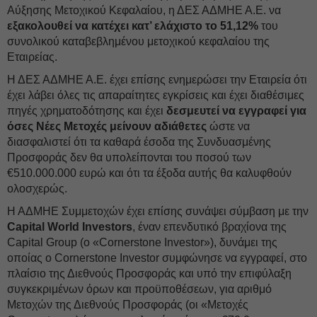
Αύξησης Μετοχικού Κεφαλαίου, η ΔΕΣ ΑΔΜΗΕ Α.Ε. να
εξακολουθεί να κατέχει κατ’ ελάχιστο το 51,12%
του
συνολικού καταβεβλημένου μετοχικού κεφαλαίου της
Εταιρείας.
Η ΔΕΣ ΑΔΜΗΕ Α.Ε. έχει επίσης ενημερώσει την Εταιρεία ότι
έχει λάβει όλες τις απαραίτητες εγκρίσεις και έχει διαθέσιμες
πηγές χρηματοδότησης και έχει
δεσμευτεί να εγγραφεί για
όσες Νέες Μετοχές μείνουν αδιάθετες
ώστε να
διασφαλιστεί ότι τα καθαρά έσοδα της Συνδυασμένης
Προσφοράς δεν θα υπολείπονται του ποσού των
€510.000.000 ευρώ και ότι τα έξοδα αυτής θα καλυφθούν
ολοσχερώς.
Η ΑΔΜΗΕ Συμμετοχών έχει επίσης συνάψει σύμβαση με την
Capital World Investors
, έναν επενδυτικό βραχίονα της
Capital Group (ο «Cornerstone Investor»), δυνάμει της
οποίας ο Cornerstone Investor συμφώνησε να εγγραφεί, στο
πλαίσιο της Διεθνούς Προσφοράς και υπό την επιφύλαξη
συγκεκριμένων όρων και προϋποθέσεων, για αριθμό
Μετοχών της Διεθνούς Προσφοράς (οι «Μετοχές