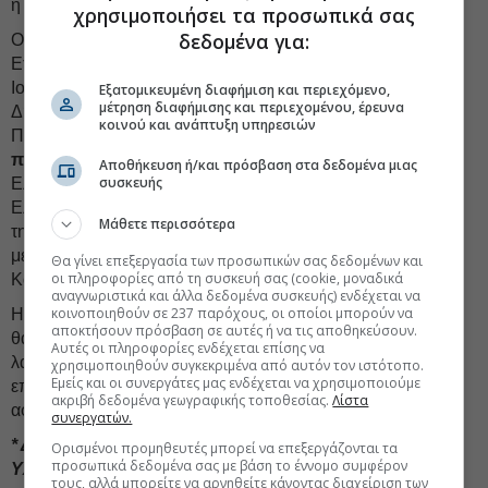
ή ίση με την Ανώτερη Τιμή Διάθεσης αλλά όχι υψηλότερη.
χρησιμοποιήσει τα προσωπικά σας
δεδομένα για:
Οι επιλέξιμοι κάτοχοι των υφιστάμενων μετοχών της
Εταιρείας στο κλείσιμο της διαπραγμάτευσής τους στις 15
Ιουνίου 2026, οι οποίοι θα συμμετέχουν στην Ελληνική
Εξατομικευμένη διαφήμιση και περιεχόμενο,
μέτρηση διαφήμισης και περιεχομένου, έρευνα
Δημόσια Προσφορά μέσω του Ηλεκτρονικού Βιβλίου
κοινού και ανάπτυξη υπηρεσιών
Προσφορών της Euronext Athens, θα δικαιούνται
προνομιακή κατανομή
σε σχέση με τις Μετοχές της
Αποθήκευση ή/και πρόσβαση στα δεδομένα μιας
συσκευής
Ελληνικής Δημόσιας Προσφοράς που διατίθενται στην
Ελληνική Δημόσια Προσφορά, η οποία θα είναι ανάλογη με
Μάθετε περισσότερα
τη συμμετοχή του κάθε κατά προτεραιότητα επενδυτή στο
μετοχικό κεφάλαιο της Εταιρείας (η «Κατά Προτεραιότητα
Θα γίνει επεξεργασία των προσωπικών σας δεδομένων και
οι πληροφορίες από τη συσκευή σας (cookie, μοναδικά
Κατανομή»).
αναγνωριστικά και άλλα δεδομένα συσκευής) ενδέχεται να
κοινοποιηθούν σε 237 παρόχους, οι οποίοι μπορούν να
H κατανομή των Νέων Μετοχών της Διεθνούς Προσφοράς
αποκτήσουν πρόσβαση σε αυτές ή να τις αποθηκεύσουν.
θα πραγματοποιηθεί, κατά την κρίση της Εταιρείας,
Αυτές οι πληροφορίες ενδέχεται επίσης να
λαμβάνοντας υπόψη, μεταξύ άλλων, τη συμπεριφορά των
χρησιμοποιηθούν συγκεκριμένα από αυτόν τον ιστότοπο.
Εμείς και οι συνεργάτες μας ενδέχεται να χρησιμοποιούμε
επενδυτών, τη συναλλακτική τους δραστηριότητα και την
ακριβή δεδομένα γεωγραφικής τοποθεσίας.
Λίστα
αφοσίωσή τους στην Εταιρεία.
συνεργατών.
* Δείτε τα σχετικά έγγραφα στη στήλη Συνοδευτικό
Ορισμένοι προμηθευτές μπορεί να επεξεργάζονται τα
προσωπικά δεδομένα σας με βάση το έννομο συμφέρον
Υλικό.
τους, αλλά μπορείτε να αρνηθείτε κάνοντας διαχείριση των