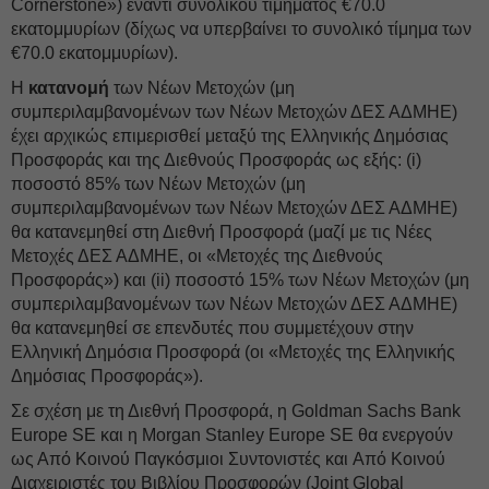
Cornerstone») έναντι συνολικού τιμήματος €70.0
εκατομμυρίων (δίχως να υπερβαίνει το συνολικό τίμημα των
€70.0 εκατομμυρίων).
Η
κατανομή
των Νέων Μετοχών (μη
συμπεριλαμβανομένων των Νέων Μετοχών ΔΕΣ ΑΔΜΗΕ)
έχει αρχικώς επιμερισθεί μεταξύ της Ελληνικής Δημόσιας
Προσφοράς και της Διεθνούς Προσφοράς ως εξής: (i)
ποσοστό 85% των Νέων Μετοχών (μη
συμπεριλαμβανομένων των Νέων Μετοχών ΔΕΣ ΑΔΜΗΕ)
θα κατανεμηθεί στη Διεθνή Προσφορά (μαζί με τις Νέες
Μετοχές ΔΕΣ ΑΔΜΗΕ, οι «Μετοχές της Διεθνούς
Προσφοράς») και (ii) ποσοστό 15% των Νέων Μετοχών (μη
συμπεριλαμβανομένων των Νέων Μετοχών ΔΕΣ ΑΔΜΗΕ)
θα κατανεμηθεί σε επενδυτές που συμμετέχουν στην
Ελληνική Δημόσια Προσφορά (οι «Μετοχές της Ελληνικής
Δημόσιας Προσφοράς»).
Σε σχέση με τη Διεθνή Προσφορά, η Goldman Sachs Bank
Europe SE και η Morgan Stanley Europe SE θα ενεργούν
ως Από Κοινού Παγκόσμιοι Συντονιστές και Aπό Κοινού
Διαχειριστές του Βιβλίου Προσφορών (Joint Global