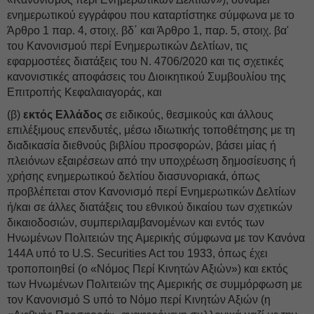
ενημερωτικού εγγράφου που καταρτίστηκε σύμφωνα με το
Άρθρο 1 παρ. 4, στοιχ. βδ΄ και Άρθρο 1, παρ. 5, στοιχ. βα'
του Κανονισμού περί Ενημερωτικών Δελτίων, τις
εφαρμοστέες διατάξεις του Ν. 4706/2020 και τις σχετικές
κανονιστικές αποφάσεις του Διοικητικού Συμβουλίου της
Επιτροπής Κεφαλαιαγοράς, και
(β)
εκτός Ελλάδος
σε ειδικούς, θεσμικούς και άλλους
επιλέξιμους επενδυτές, μέσω ιδιωτικής τοποθέτησης με τη
διαδικασία διεθνούς βιβλίου προσφορών, βάσει μίας ή
πλειόνων εξαιρέσεων από την υποχρέωση δημοσίευσης ή
χρήσης ενημερωτικού δελτίου διασυνοριακά, όπως
προβλέπεται στον Κανονισμό περί Ενημερωτικών Δελτίων
ή/και σε άλλες διατάξεις του εθνικού δικαίου των σχετικών
δικαιοδοσιών, συμπεριλαμβανομένων και εντός των
Ηνωμένων Πολιτειών της Αμερικής σύμφωνα με τον Κανόνα
144A υπό το U.S. Securities Act του 1933, όπως έχει
τροποποιηθεί (ο «Νόμος Περί Κινητών Αξιών») και εκτός
των Ηνωμένων Πολιτειών της Αμερικής σε συμμόρφωση με
τον Κανονισμό S υπό το Νόμο περί Κινητών Αξιών (η