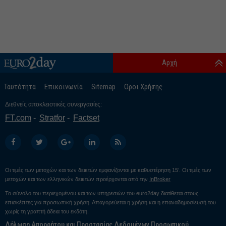
Αρχή
Ταυτότητα
Επικοινωνία
Sitemap
Οροι Χρήσης
Διεθνείς αποκλειστικές συνεργασίες:
FT.com
Stratfor
Factset
Οι τιμές των μετοχών και των δεικτών εμφανίζονται με καθυστέρηση 15’. Οι τιμές των
μετοχών και των ελληνικών δεικτών προέρχονται από την
InBroker
Το σύνολο του περιεχομένου και των υπηρεσιών του euro2day διατίθεται στους
επισκέπτες για προσωπική χρήση. Απαγορεύεται η χρήση και η επαναδημοσίευσή του
χωρίς τη γραπτή άδεια του εκδότη.
Δήλωση Απορρήτου και Προστασίας Δεδομένων Προσωπικού