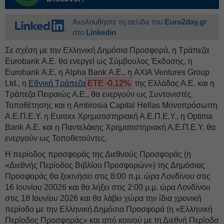
Ακολουθήστε τη σελίδα του
Euro2day.gr
στο
Linkedin
Σε σχέση με την Ελληνική Δημόσια Προσφορά, η Τράπεζα
Eurobank Α.Ε. θα ενεργεί ως Σύμβουλος Έκδοσης, η
Eurobank Α.Ε, η Alpha Βank Α.Ε., η AXIA Ventures Group
Ltd., η
Εθνική Τράπεζα
ΕΤΕ -0,12%
της Ελλάδος Α.Ε. και η
Τράπεζα Πειραιώς Α.Ε., θα ενεργούν ως Συντονιστές
Τοποθέτησης και η Ambrosia Capital Hellas Μονοπρόσωπη
Α.Ε.Π.Ε.Υ. η Euroxx Χρηματιστηριακή Α.Ε.Π.Ε.Υ., η Optima
Bank Α.Ε. και η Παντελάκης Χρηματιστηριακή Α.Ε.Π.Ε.Υ. θα
ενεργούν ως Τοποθετούντες.
Η περίοδος προσφοράς της Διεθνούς Προσφοράς (η
«Διεθνής Περίοδος Βιβλίου Προσφορών») της Δημόσιας
Προσφοράς θα ξεκινήσει στις 8:00 π.μ. ώρα Λονδίνου στις
16 Ιουνίου 20026 και θα λήξει στις 2:00 μ.μ. ώρα Λονδίνου
στις 18 Ιουνίου 2026 και θα λάβει χώρα την ίδια χρονική
περίοδο με την Ελληνική Δημόσια Προσφορά (η «Ελληνική
Περίοδος Προσφοράς» και από κοινού με τη Διεθνή Περίοδο