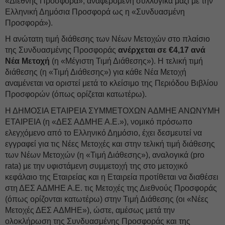
«Διεθνής Προσφορά», αναφερόμενη συλλογικά μαζί με την
Ελληνική Δημόσια Προσφορά ως η «Συνδυασμένη
Προσφορά»).
Η ανώτατη τιμή διάθεσης των Νέων Μετοχών στο πλαίσιο
της Συνδυασμένης Προσφοράς
ανέρχεται σε €4,17 ανά
Νέα Μετοχή
(η «Μέγιστη Τιμή Διάθεσης»). Η τελική τιμή
διάθεσης (η «Τιμή Διάθεσης») για κάθε Νέα Μετοχή
αναμένεται να οριστεί μετά το κλείσιμο της Περιόδου Βιβλίου
Προσφορών (όπως ορίζεται κατωτέρω).
Η ΔΗΜΟΣΙΑ ΕΤΑΙΡΕΙΑ ΣΥΜΜΕΤΟΧΩΝ ΑΔΜΗΕ ΑΝΩΝΥΜΗ
ΕΤΑΙΡΕΙΑ (η «ΔΕΣ ΑΔΜΗΕ Α.Ε.»), νομικό πρόσωπο
ελεγχόμενο από το Ελληνικό Δημόσιο, έχει δεσμευτεί να
εγγραφεί για τις Νέες Μετοχές και στην τελική τιμή διάθεσης
των Νέων Μετοχών (η «Τιμή Διάθεσης»), αναλογικά (pro
rata) με την υφιστάμενη συμμετοχή της στο μετοχικό
κεφάλαιο της Εταιρείας και η Εταιρεία προτίθεται να διαθέσει
στη ΔΕΣ ΑΔΜΗΕ Α.Ε. τις Μετοχές της Διεθνούς Προσφοράς
(όπως ορίζονται κατωτέρω) στην Τιμή Διάθεσης (οι «Νέες
Μετοχές ΔΕΣ ΑΔΜΗΕ»), ώστε, αμέσως μετά την
ολοκλήρωση της Συνδυασμένης Προσφοράς και της