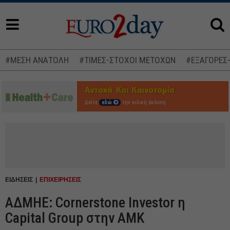
#ΜΕΣΗ ΑΝΑΤΟΛΗ
#ΤΙΜΕΣ-ΣΤΟΧΟΙ ΜΕΤΟΧΩΝ
#ΕΞΑΓΟΡΕΣ
Δείτε
εδώ
την ειδική έκδοση
ΕΙΔΗΣΕΙΣ
ΕΠΙΧΕΙΡΗΣΕΙΣ
ΑΔΜΗΕ: Cornerstone Investor η
Capital Group στην ΑΜΚ