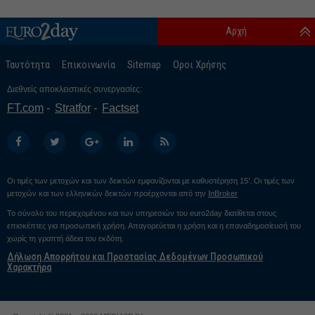
Αρχή
Ταυτότητα
Επικοινωνία
Sitemap
Οροι Χρήσης
Διεθνείς αποκλειστικές συνεργασίες:
FT.com
Stratfor
Factset
Οι τιμές των μετοχών και των δεικτών εμφανίζονται με καθυστέρηση 15’. Οι τιμές των
μετοχών και των ελληνικών δεικτών προέρχονται από την
InBroker
Το σύνολο του περιεχομένου και των υπηρεσιών του euro2day διατίθεται στους
επισκέπτες για προσωπική χρήση. Απαγορεύεται η χρήση και η επαναδημοσίευσή του
χωρίς τη γραπτή άδεια του εκδότη.
Δήλωση Απορρήτου και Προστασίας Δεδομένων Προσωπικού
Χαρακτήρα