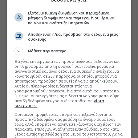
Εξατομικευμένη διαφήμιση και περιεχόμενο,
μέτρηση διαφήμισης και περιεχομένου, έρευνα
κοινού και ανάπτυξη υπηρεσιών
Αποθήκευση ή/και πρόσβαση στα δεδομένα μιας
συσκευής
Μάθετε περισσότερα
Θα γίνει επεξεργασία των προσωπικών σας δεδομένων και
οι πληροφορίες από τη συσκευή σας (cookie, μοναδικά
αναγνωριστικά και άλλα δεδομένα συσκευής) ενδέχεται να
κοινοποιηθούν σε 237 παρόχους, οι οποίοι μπορούν να
αποκτήσουν πρόσβαση σε αυτές ή να τις αποθηκεύσουν.
Αυτές οι πληροφορίες ενδέχεται επίσης να
χρησιμοποιηθούν συγκεκριμένα από αυτόν τον ιστότοπο.
Εμείς και οι συνεργάτες μας ενδέχεται να χρησιμοποιούμε
ακριβή δεδομένα γεωγραφικής τοποθεσίας.
Λίστα
συνεργατών.
Ορισμένοι προμηθευτές μπορεί να επεξεργάζονται τα
προσωπικά δεδομένα σας με βάση το έννομο συμφέρον
τους, αλλά μπορείτε να αρνηθείτε κάνοντας διαχείριση των
παρακάτω επιλογών. Αναζητήστε έναν σύνδεσμο στο κάτω
μέρος αυτής της σελίδας ή στο μενού του ιστοτόπου, για να