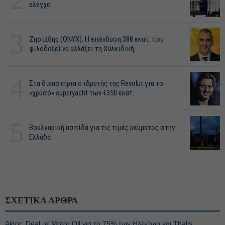
έλεγχο
3
Ζησιάδης (ONYX): Η επένδυση 388 εκατ. που
φιλοδοξεί να αλλάξει τη Χαλκιδική
4
Στα δικαστήρια ο ιδρυτής της Revolut για το
«χρυσό» superyacht των €350 εκατ.
5
Βουλγαρική ασπίδα για τις τιμές ρεύματος στην
Ελλάδα
ΣΧΕΤΙΚΑ ΑΡΘΡΑ
Aktor: Deal με Motor Oil για το 75% των Ηλέκτωρ και Thalis