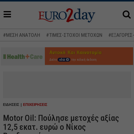
#ΜΕΣΗ ΑΝΑΤΟΛΗ
#ΤΙΜΕΣ-ΣΤΟΧΟΙ ΜΕΤΟΧΩΝ
#ΕΞΑΓΟΡΕΣ
Δείτε
εδώ
την ειδική έκδοση
ΕΙΔΗΣΕΙΣ
ΕΠΙΧΕΙΡΗΣΕΙΣ
Motor Oil: Πούλησε μετοχές αξίας
12,5 εκατ. ευρώ ο Νίκος