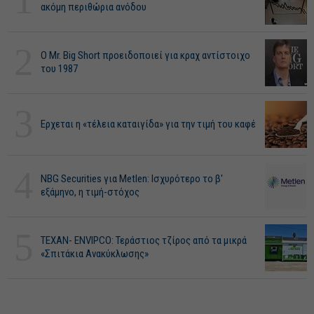
1
ακόμη περιθώρια ανόδου
2
O Mr. Big Short προειδοποιεί για κραχ αντίστοιχο
του 1987
3
Ερχεται η «τέλεια καταιγίδα» για την τιμή του καφέ
4
NBG Securities για Metlen: Ισχυρότερο το β'
εξάμηνο, η τιμή-στόχος
5
ΤΕΧΑΝ- ENVIPCO: Τεράστιος τζίρος από τα μικρά
«Σπιτάκια Ανακύκλωσης»