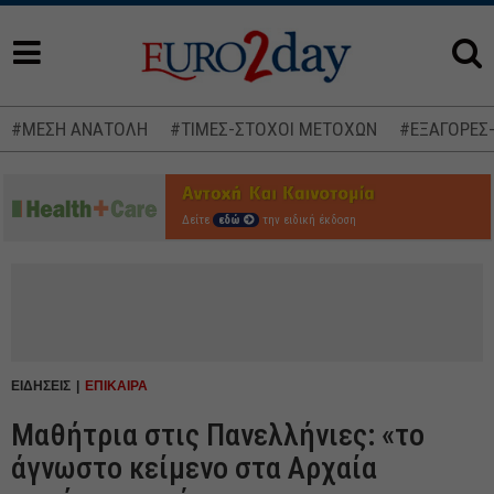
#ΜΕΣΗ ΑΝΑΤΟΛΗ
#ΤΙΜΕΣ-ΣΤΟΧΟΙ ΜΕΤΟΧΩΝ
#ΕΞΑΓΟΡΕΣ
Δείτε
εδώ
την ειδική έκδοση
ΕΙΔΗΣΕΙΣ
ΕΠΙΚΑΙΡΑ
Μαθήτρια στις Πανελλήνιες: «το
άγνωστο κείμενο στα Αρχαία