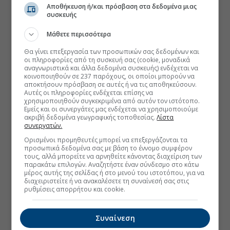
Αποθήκευση ή/και πρόσβαση στα δεδομένα μιας
συσκευής
Μάθετε περισσότερα
Θα γίνει επεξεργασία των προσωπικών σας δεδομένων και
οι πληροφορίες από τη συσκευή σας (cookie, μοναδικά
αναγνωριστικά και άλλα δεδομένα συσκευής) ενδέχεται να
κοινοποιηθούν σε 237 παρόχους, οι οποίοι μπορούν να
αποκτήσουν πρόσβαση σε αυτές ή να τις αποθηκεύσουν.
Αυτές οι πληροφορίες ενδέχεται επίσης να
χρησιμοποιηθούν συγκεκριμένα από αυτόν τον ιστότοπο.
Εμείς και οι συνεργάτες μας ενδέχεται να χρησιμοποιούμε
ακριβή δεδομένα γεωγραφικής τοποθεσίας.
Λίστα
συνεργατών.
Ορισμένοι προμηθευτές μπορεί να επεξεργάζονται τα
προσωπικά δεδομένα σας με βάση το έννομο συμφέρον
τους, αλλά μπορείτε να αρνηθείτε κάνοντας διαχείριση των
παρακάτω επιλογών. Αναζητήστε έναν σύνδεσμο στο κάτω
μέρος αυτής της σελίδας ή στο μενού του ιστοτόπου, για να
διαχειριστείτε ή να ανακαλέσετε τη συναίνεσή σας στις
ρυθμίσεις απορρήτου και cookie.
Συναίνεση