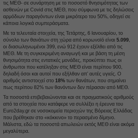
τις ΜΕΘ- σε συνάρτηση με το ποσοστό θνησιμότητας των
ασθενών με Covid στις ΜΕΘ, που σύμφωνα με τις δηλώσεις
αρμόδιων παραγόντων είναι μικρότερο του 50%, οδηγεί σε
κάποια λογικά συμπεράσματα.
Με τα τελευταία στοιχεία, της Τετάρτης, 6 Ιανουαρίου, το
σύνολο των θανάτων στη χώρα από κορωνοϊό είναι
5.099
,
οι διασωληνωμένοι 399, ενώ 912 έχουν εξέλθει από τις
ΜΕΘ. Με τη συγκεκριμένη αναγωγή και με βάση τη μέση
θνησιμότητα στις εντατικές μονάδες, προκύπτει πως οι
άνθρωποι που κατέληξαν στις ΜΕΘ είναι περίπου 900,
δηλαδή όσοι και αυτοί που εξήλθαν απ' αυτές υγιείς. Ο
αριθμός αντιστοιχεί στο
18%
των θανάτων, που σημαίνει
πως περίπου 82% των θανόντων δεν πέρασαν από ΜΕΘ.
Τα ποσοστά επιβεβαιώνονται και σε πραγματικούς αριθμούς
από τα στοιχεία που κατάφερε να συλλέξει η έρευνα του
Euro2day.gr σε νοσοκομεία περιοχών της Βόρειας Ελλάδας
που βρέθηκαν στο «κόκκινο» το περασμένο δίμηνο.
Μάλιστα, εδώ τα ποσοστά απωλειών εκτός ΜΕΘ είναι ακόμα
μεγαλύτερα.