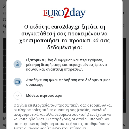
Στην τρίτη παρέμβασή του, με τίτλο «Αριθμοί και
προκαταλήψεις», ο καθηγητής δημοσιοποίησε ένα γράφημα,
που σύμφωνα με τον ίδιο απαντά με απλό τρόπο στο
Ο εκδότης euro2day.gr ζητάει τη
ερώτημα: «Τι σημαίνει, ανάλογα με την πίεση που δέχεται το
σύστημα, το να νοσήσει κανείς σοβαρά στη χώρα μας».
συγκατάθεσή σας προκειμένου να
χρησιμοποιήσει τα προσωπικά σας
δεδομένα για:
Εξατομικευμένη διαφήμιση και περιεχόμενο,
μέτρηση διαφήμισης και περιεχομένου, έρευνα
κοινού και ανάπτυξη υπηρεσιών
Αποθήκευση ή/και πρόσβαση στα δεδομένα μιας
συσκευής
Μάθετε περισσότερα
Θα γίνει επεξεργασία των προσωπικών σας δεδομένων και
οι πληροφορίες από τη συσκευή σας (cookie, μοναδικά
αναγνωριστικά και άλλα δεδομένα συσκευής) ενδέχεται να
Με αφετηρία την περίοδο μετά το πρώτο lockdown, το
κοινοποιηθούν σε 237 παρόχους, οι οποίοι μπορούν να
αποκτήσουν πρόσβαση σε αυτές ή να τις αποθηκεύσουν.
γράφημα αναπαριστά σε κύκλους-«πίτες» τα ποσοστά όσων
Αυτές οι πληροφορίες ενδέχεται επίσης να