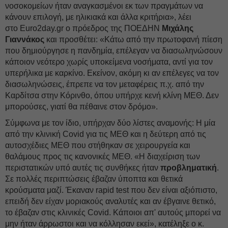
νοσοκομείων ήταν αναγκασμένοι εκ των πραγμάτων να
κάνουν επιλογή, με ηλικιακά και άλλα κριτήρια», λέει
στο Euro2day.gr o πρόεδρος της ΠΟΕΔΗΝ
Μιχάλης
Γιαννάκος
και προσθέτει: «Κάτω από την πρωτοφανή πίεση
που δημιούργησε η πανδημία, επέλεγαν να διασωληνώσουν
κάποιον νεότερο χωρίς υποκείμενα νοσήματα, αντί για τον
υπερήλικα με καρκίνο. Εκείνον, ακόμη κι αν επέλεγες να τον
διασωληνώσεις, έπρεπε να τον μεταφέρεις π.χ. από την
Καρδίτσα στην Κόρινθο, όπου υπήρχε κενή κλίνη ΜΕΘ. Δεν
μπορούσες, γιατί θα πέθαινε στον δρόμο».
Σύμφωνα με τον ίδιο, υπήρχαν δύο λίστες αναμονής: Η μία
από την κλινική Covid για τις ΜΕΘ και η δεύτερη από τις
αυτοσχέδιες ΜΕΘ που στήθηκαν σε χειρουργεία και
θαλάμους προς τις κανονικές ΜΕΘ. «Η διαχείριση των
περιστατικών υπό αυτές τις συνθήκες ήταν
προβληματική
.
Σε πολλές περιπτώσεις έβαζαν ύποπτα και θετικά
κρούσματα μαζί. Έκαναν rapid test που δεν είναι αξιόπιστο,
επειδή δεν είχαν μοριακούς αναλυτές και αν έβγαινε θετικό,
το έβαζαν στις κλινικές Covid. Κάποιοι απ' αυτούς μπορεί να
μην ήταν άρρωστοι και να κόλλησαν εκεί», κατέληξε ο κ.