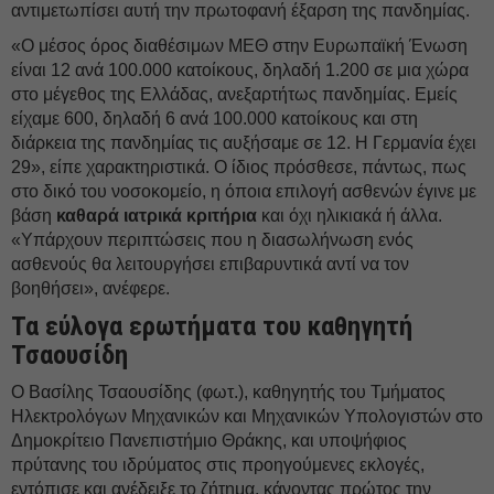
αντιμετωπίσει αυτή την πρωτοφανή έξαρση της πανδημίας.
«Ο μέσος όρος διαθέσιμων ΜΕΘ στην Ευρωπαϊκή Ένωση
είναι 12 ανά 100.000 κατοίκους, δηλαδή 1.200 σε μια χώρα
στο μέγεθος της Ελλάδας, ανεξαρτήτως πανδημίας. Εμείς
είχαμε 600, δηλαδή 6 ανά 100.000 κατοίκους και στη
διάρκεια της πανδημίας τις αυξήσαμε σε 12. Η Γερμανία έχει
29», είπε χαρακτηριστικά. Ο ίδιος πρόσθεσε, πάντως, πως
στο δικό του νοσοκομείο, η όποια επιλογή ασθενών έγινε με
βάση
καθαρά ιατρικά κριτήρια
και όχι ηλικιακά ή άλλα.
«Υπάρχουν περιπτώσεις που η διασωλήνωση ενός
ασθενούς θα λειτουργήσει επιβαρυντικά αντί να τον
βοηθήσει», ανέφερε.
Τα εύλογα ερωτήματα του καθηγητή
Τσαουσίδη
Ο Βασίλης Τσαουσίδης (φωτ.), καθηγητής του Τμήματος
Ηλεκτρολόγων Μηχανικών και Μηχανικών Υπολογιστών στο
Δημοκρίτειο Πανεπιστήμιο Θράκης, και υποψήφιος
πρύτανης του ιδρύματος στις προηγούμενες εκλογές,
εντόπισε και ανέδειξε το ζήτημα, κάνοντας πρώτος την