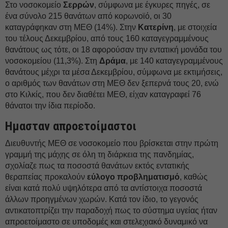
Στο νοσοκομείο
Σερρών
, σύμφωνα με έγκυρες πηγές, σε
ένα σύνολο 215 θανάτων από κορωνοϊό, οι 30
καταγράφηκαν στη ΜΕΘ (14%). Στην
Κατερίνη
, με στοιχεία
του τέλους Δεκεμβρίου, από τους 160 καταγεγραμμένους
θανάτους ως τότε, οι 18 αφορούσαν την εντατική μονάδα του
νοσοκομείου (11,3%). Στη
Δράμα
, με 140 καταγεγραμμένους
θανάτους μέχρι τα μέσα Δεκεμβρίου, σύμφωνα με εκτιμήσεις,
ο αριθμός των θανάτων στη ΜΕΘ δεν ξεπερνά τους 20, ενώ
στο Κιλκίς, που δεν διαθέτει ΜΕΘ, είχαν καταγραφεί 76
θάνατοι την ίδια περίοδο.
Ημασταν απροετοίμαστοι
Διευθυντής ΜΕΘ σε νοσοκομείο που βρίσκεται στην πρώτη
γραμμή της μάχης σε όλη τη διάρκεια της πανδημίας,
σχολίαζε πως τα ποσοστά θανάτων εκτός εντατικής
θεραπείας προκαλούν
εύλογο προβληματισμό
, καθώς
είναι κατά πολύ υψηλότερα από τα αντίστοιχα ποσοστά
άλλων προηγμένων χωρών. Κατά τον ίδιο, το γεγονός
αντικατοπτρίζει την παραδοχή πως το σύστημα υγείας ήταν
απροετοίμαστο σε υποδομές και στελεχιακό δυναμικό να