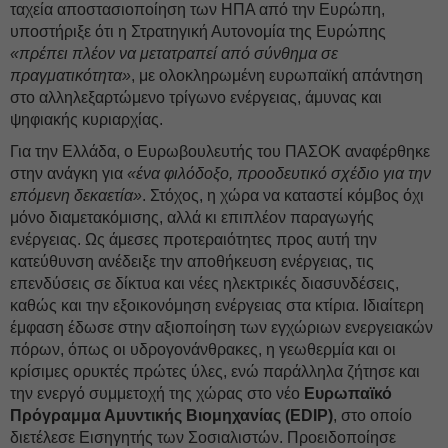
ταχεία αποστασιοποίηση των ΗΠΑ από την Ευρώπη,
υποστήριξε ότι η Στρατηγική Αυτονομία της Ευρώπης
«πρέπει πλέον να μετατραπεί από σύνθημα σε
πραγματικότητα»
, με ολοκληρωμένη ευρωπαϊκή απάντηση
στο αλληλεξαρτώμενο τρίγωνο ενέργειας, άμυνας και
ψηφιακής κυριαρχίας.
Για την Ελλάδα, ο Ευρωβουλευτής του ΠΑΣΟΚ αναφέρθηκε
στην ανάγκη για
«ένα φιλόδοξο, προοδευτικό σχέδιο για την
επόμενη δεκαετία»
. Στόχος, η χώρα να καταστεί κόμβος όχι
μόνο διαμετακόμισης, αλλά κι επιπλέον παραγωγής
ενέργειας. Ως άμεσες προτεραιότητες προς αυτή την
κατεύθυνση ανέδειξε την αποθήκευση ενέργειας, τις
επενδύσεις σε δίκτυα και νέες ηλεκτρικές διασυνδέσεις,
καθώς και την εξοικονόμηση ενέργειας στα κτίρια. Ιδιαίτερη
έμφαση έδωσε στην αξιοποίηση των εγχώριων ενεργειακών
πόρων, όπως οι υδρογονάνθρακες, η γεωθερμία και οι
κρίσιμες ορυκτές πρώτες ύλες, ενώ παράλληλα ζήτησε και
την ενεργό συμμετοχή της χώρας στο νέο
Ευρωπαϊκό
Πρόγραμμα Αμυντικής Βιομηχανίας (EDIP)
, στο οποίο
διετέλεσε Εισηγητής των Σοσιαλιστών. Προειδοποίησε