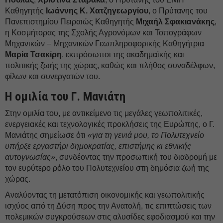
Καθηγητής
Ιωάννης Κ. Χατζηγεωργίου
, ο Πρύτανης του
Πανεπιστημίου Πειραιώς Καθηγητής
Μιχαήλ Σφακιανάκης
,
η Κοσμήτορας της Σχολής Αγρονόμων και Τοπογράφων
Μηχανικών – Μηχανικών Γεωπληροφορικής Καθηγήτρια
Μαρία Τσακίρη
, εκπρόσωποι της ακαδημαϊκής και
πολιτικής ζωής της χώρας, καθώς και πλήθος συναδέλφων,
φίλων και συνεργατών του.
Η ομιλία του Γ. Μανιάτη
Στην ομιλία του, με αντικείμενο τις μεγάλες γεωπολιτικές,
ενεργειακές και τεχνολογικές προκλήσεις της Ευρώπης, ο Γ.
Μανιάτης σημείωσε ότι
«για τη γενιά μου, το Πολυτεχνείο
υπήρξε εργαστήρι δημοκρατίας, επιστήμης κι εθνικής
αυτογνωσίας»
, συνδέοντας την προσωπική του διαδρομή με
τον ευρύτερο ρόλο του Πολυτεχνείου στη δημόσια ζωή της
χώρας.
Αναλύοντας τη μετατόπιση οικονομικής και γεωπολιτικής
ισχύος από τη Δύση προς την Ανατολή, τις επιπτώσεις των
πολεμικών συγκρούσεων στις αλυσίδες εφοδιασμού και την