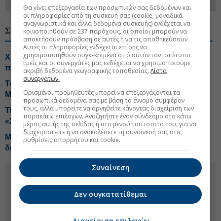
στο
Linkedin
Θα γίνει επεξεργασία των προσωπικών σας δεδομένων και
οι πληροφορίες από τη συσκευή σας (cookie, μοναδικά
αναγνωριστικά και άλλα δεδομένα συσκευής) ενδέχεται να
ΣΧΕΤΙΚΑ ΘΕΜΑΤΑ
κοινοποιηθούν σε 237 παρόχους, οι οποίοι μπορούν να
αποκτήσουν πρόσβαση σε αυτές ή να τις αποθηκεύσουν.
Αυτές οι πληροφορίες ενδέχεται επίσης να
χρησιμοποιηθούν συγκεκριμένα από αυτόν τον ιστότοπο.
Χρηματιστήριο: Ποιες μετοχές και κλάδοι έχουν ακόμη
Εμείς και οι συνεργάτες μας ενδέχεται να χρησιμοποιούμε
περιθώρια ανόδου
ακριβή δεδομένα γεωγραφικής τοποθεσίας.
Λίστα
συνεργατών.
Τι «κρατά» η βιομηχανία από τη συνάντηση με
Ορισμένοι προμηθευτές μπορεί να επεξεργάζονται τα
Μητσοτάκη
προσωπικά δεδομένα σας με βάση το έννομο συμφέρον
τους, αλλά μπορείτε να αρνηθείτε κάνοντας διαχείριση των
ΤΕΧΑΝ- ENVIPCO: Τεράστιος τζίρος από τα μικρά
παρακάτω επιλογών. Αναζητήστε έναν σύνδεσμο στο κάτω
«Σπιτάκια Ανακύκλωσης»
μέρος αυτής της σελίδας ή στο μενού του ιστοτόπου, για να
διαχειριστείτε ή να ανακαλέσετε τη συναίνεσή σας στις
Metlen: Γκάζι σε τέσσερις άξονες με στόχο EBITDA 2
ρυθμίσεις απορρήτου και cookie.
δισ. ευρω
Συναίνεση
Δεν συγκατατίθεμαι
Διαχείριση επιλογών