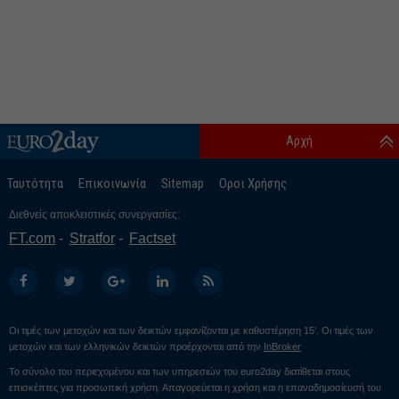
Αρχή
Ταυτότητα
Επικοινωνία
Sitemap
Οροι Χρήσης
Διεθνείς αποκλειστικές συνεργασίες:
FT.com
Stratfor
Factset
Οι τιμές των μετοχών και των δεικτών εμφανίζονται με καθυστέρηση 15’. Οι τιμές των
μετοχών και των ελληνικών δεικτών προέρχονται από την
InBroker
Το σύνολο του περιεχομένου και των υπηρεσιών του euro2day διατίθεται στους
επισκέπτες για προσωπική χρήση. Απαγορεύεται η χρήση και η επαναδημοσίευσή του