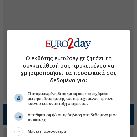
Ο εκδότης euro2day.gr ζητάει τη
συγκατάθεσή σας προκειμένου να
χρησιμοποιήσει τα προσωπικά σας
δεδομένα για:
Εξατομικευμένη διαφήμιση και περιεχόμενο,
μέτρηση διαφήμισης και περιεχομένου, έρευνα
κοινού και ανάπτυξη υπηρεσιών
Προσθέστε το
Euro2day.gr
στο
Google
Αποθήκευση ή/και πρόσβαση στα δεδομένα μιας
Discover!
συσκευής
Μάθετε περισσότερα
Ακολουθήστε τη σελίδα του
Euro2day.gr