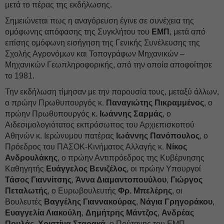
μετά το πέρας της εκδήλωσης.
Σημειώνεται πως η αναγόρευση έγινε σε συνέχεια της
ομόφωνης απόφασης της Συγκλήτου του
ΕΜΠ
, μετά από
επίσης ομόφωνη εισήγηση της Γενικής Συνέλευσης της
Σχολής Αγρονόμων και Τοπογράφων Μηχανικών –
Μηχανικών Γεωπληροφορικής, από την οποία αποφοίτησε
το 1981.
Την εκδήλωση τίμησαν με την παρουσία τους, μεταξύ άλλων,
ο πρώην Πρωθυπουργός κ.
Παναγιώτης Πικραμμένος
, ο
πρώην Πρωθυπουργός κ.
Ιωάννης Σαρμάς
, ο
Αιδεσιμολογιότατος εκπρόσωπος του Αρχιεπισκοπού
Αθηνών κ. Ιερώνυμου πατέρας
Ιωάννης Πανόπουλος
, ο
Πρόεδρος του ΠΑΣΟΚ-Κινήματος Αλλαγής κ.
Νίκος
Ανδρουλάκης
, ο πρώην Αντιπρόεδρος της Κυβέρνησης
Καθηγητής
Ευάγγελος Βενιζέλος
, οι πρώην Υπουργοί
Τάσος Γιαννίτσης
,
Άννα Διαμαντοπουύλου
,
Γιώργος
Πεταλωτής
, ο Ευρωβουλευτής
Φρ. Μπελέρης
, οι
Βουλευτές
Βαγγέλης Γιαννακούρας
,
Νάγια Γρηγοράκου
,
Ευαγγελία Λιακούλη
,
Δημήτρης Μάντζος
,
Ανδρέας
Πουλάς
,
Χριστίνα Σταρακά
, ο Πρύτανης του ΕΜΠ