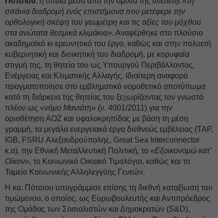
Πότσιου
, η οποία μέσα από την ομιλία της ανέδειξε
«τη
σπάνια διαδρομή ενός επιστήμονα που μετέφερε την
ορθολογική σκέψη του γεωμέτρη και τις αξίες του μόχθου
στα ανώτατα θεσμικά κλιμάκια»
. Αναφέρθηκε στο πλούσιο
ακαδημαϊκό κι ερευνητικό του έργο, καθώς και στην πολυετή
κυβερνητική και διοικητική του διαδρομή, με κορυφαία
στιγμή της, τη θητεία του ως Υπουργού Περιβάλλοντος,
Ενέργειας και Κλιματικής Αλλαγής. Ιδιαίτερη αναφορά
πραγματοποίησε στο εμβληματικό νομοθετικό αποτύπωμα
κατά τη διάρκεια της θητείας του ξεχωρίζοντας τον γνωστό
πλέον ως
«νόμο Μανιάτη»
(ν. 4001/2011) για την
οριοθέτηση ΑΟΖ και υφαλοκρηπίδας με βάση τη μέση
γραμμή, τα μεγάλα ενεργειακά έργα διεθνούς εμβέλειας (TAP,
IGB, FSRU Αλεξανδρούπολης, Great Sea Interconnector
κ.α), την Εθνική Μεταλλευτική Πολιτική, το
«Εξοικονομώ κατ’
Οίκον»
, το Κοινωνικό Οικιακό Τιμολόγιο, καθώς και το
Ταμείο Κοινωνικής Αλληλεγγύης Γενεών.
Η κα. Πότσιου υπογράμμισε επίσης τη διεθνή καταξίωση του
τιμώμενου, ο οποίος, ως Ευρωβουλευτής και Αντιπρόεδρος
της Ομάδας των Σοσιαλιστών και Δημοκρατών (S&D),