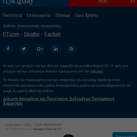
Αρχή
Ταυτότητα
Επικοινωνία
Sitemap
Οροι Χρήσης
Διεθνείς αποκλειστικές συνεργασίες:
FT.com
Stratfor
Factset
Οι τιμές των μετοχών και των δεικτών εμφανίζονται με καθυστέρηση 15’. Οι τιμές των
μετοχών και των ελληνικών δεικτών προέρχονται από την
InBroker
Το σύνολο του περιεχομένου και των υπηρεσιών του euro2day διατίθεται στους
επισκέπτες για προσωπική χρήση. Απαγορεύεται η χρήση και η επαναδημοσίευσή του
χωρίς τη γραπτή άδεια του εκδότη.
Δήλωση Απορρήτου και Προστασίας Δεδομένων Προσωπικού
Χαρακτήρα
Copyright © 2001 – 2026 MEDIA2DAY
All Rights Reserved.
Managed Cloud by C2
Απόρρητο