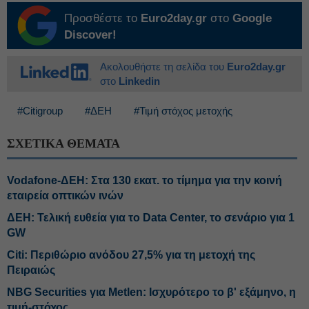
Προσθέστε το
Euro2day.gr
στο
Google
Discover!
Ακολουθήστε τη σελίδα του
Euro2day.gr
στο
Linkedin
#Citigroup
#ΔΕΗ
#Τιμή στόχος μετοχής
ΣΧΕΤΙΚΑ ΘΕΜΑΤΑ
Vodafone-ΔΕΗ: Στα 130 εκατ. το τίμημα για την κοινή
εταιρεία οπτικών ινών
ΔΕΗ: Τελική ευθεία για το Data Center, το σενάριο για 1
GW
Citi: Περιθώριο ανόδου 27,5% για τη μετοχή της
Πειραιώς
NBG Securities για Metlen: Ισχυρότερο το β' εξάμηνο, η
τιμή-στόχος