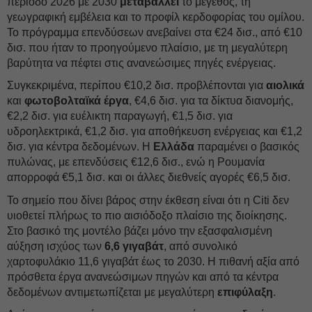
περίοδο 2026 με 2030
μεταβάλλει
το μέγεθος, τη
γεωγραφική εμβέλεια και το προφίλ κερδοφορίας του ομίλου.
Το πρόγραμμα επενδύσεων ανεβαίνει στα €24 δισ., από €10
δισ. που ήταν το προηγούμενο πλαίσιο, με τη μεγαλύτερη
βαρύτητα να πέφτει στις ανανεώσιμες πηγές ενέργειας.
Συγκεκριμένα, περίπου €10,2 δισ. προβλέπονται για
αιολικά
και
φωτοβολταϊκά έργα
, €4,6 δισ. για τα δίκτυα διανομής,
€2,2 δισ. για ευέλικτη παραγωγή, €1,5 δισ. για
υδροηλεκτρικά, €1,2 δισ. για αποθήκευση ενέργειας και €1,2
δισ. για κέντρα δεδομένων. Η
Ελλάδα
παραμένει ο βασικός
πυλώνας, με επενδύσεις €12,6 δισ., ενώ η Ρουμανία
απορροφά €5,1 δισ. και οι άλλες διεθνείς αγορές €6,5 δισ.
Το σημείο που δίνει βάρος στην έκθεση είναι ότι η Citi δεν
υιοθετεί πλήρως το πιο αισιόδοξο πλαίσιο της διοίκησης.
Στο βασικό της μοντέλο βάζει μόνο την εξασφαλισμένη
αύξηση ισχύος των
6,6 γιγαβάτ
, από συνολικό
χαρτοφυλάκιο 11,6 γιγαβάτ έως το 2030. Η πιθανή αξία από
πρόσθετα έργα ανανεώσιμων πηγών και από τα κέντρα
δεδομένων αντιμετωπίζεται με μεγαλύτερη
επιφύλαξη
.