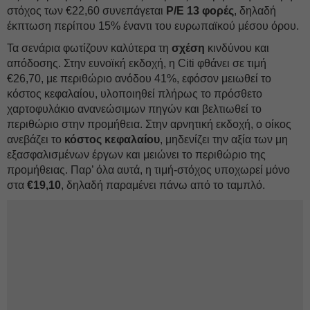
στόχος των €22,60 συνεπάγεται
P/E 13 φορές
, δηλαδή
έκπτωση περίπου 15% έναντι του ευρωπαϊκού μέσου όρου.
Τα σενάρια φωτίζουν καλύτερα τη
σχέση
κινδύνου και
απόδοσης. Στην ευνοϊκή εκδοχή, η Citi φθάνει σε τιμή
€26,70, με περιθώριο ανόδου 41%, εφόσον μειωθεί το
κόστος κεφαλαίου, υλοποιηθεί πλήρως το πρόσθετο
χαρτοφυλάκιο ανανεώσιμων πηγών και βελτιωθεί το
περιθώριο στην προμήθεια. Στην αρνητική εκδοχή, ο οίκος
ανεβάζει το
κόστος κεφαλαίου
, μηδενίζει την αξία των μη
εξασφαλισμένων έργων και μειώνει το περιθώριο της
προμήθειας. Παρ’ όλα αυτά, η τιμή-στόχος υποχωρεί μόνο
στα
€19,10
, δηλαδή παραμένει πάνω από το ταμπλό.