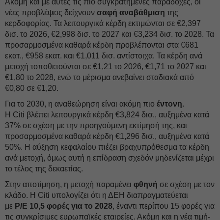
Ακόμη και με αυτές τις πιο συγκρατημένες παραδοχές, οι
νέες προβλέψεις δείχνουν
σαφή
αναβάθμιση
της
κερδοφορίας. Τα λειτουργικά κέρδη εκτιμώνται σε €2,397
δισ. το 2026, €2,998 δισ. το 2027 και €3,234 δισ. το 2028. Τα
προσαρμοσμένα καθαρά κέρδη προβλέπονται στα €681
εκατ., €958 εκατ. και €1,011 δισ. αντίστοιχα. Τα κέρδη ανά
μετοχή τοποθετούνται σε €1,21 το 2026, €1,71 το 2027 και
€1,80 το 2028, ενώ το μέρισμα ανεβαίνει σταδιακά από
€0,80 σε €1,20.
Για το 2030, η αναθεώρηση είναι ακόμη πιο
έντονη
.
Η Citi βλέπει λειτουργικά κέρδη €3,824 δισ., αυξημένα κατά
37% σε σχέση με την προηγούμενη εκτίμησή της, και
προσαρμοσμένα καθαρά κέρδη €1,296 δισ., αυξημένα κατά
50%. Η αύξηση κεφαλαίου πιέζει βραχυπρόθεσμα τα κέρδη
ανά μετοχή, όμως αυτή η επίδραση σχεδόν μηδενίζεται μέχρι
το τέλος της δεκαετίας.
Στην αποτίμηση, η μετοχή παραμένει
φθηνή
σε σχέση με τον
κλάδο. Η Citi υπολογίζει ότι η ΔΕH διαπραγματεύεται
με
P/E 10,5 φορές για το 2028
, έναντι περίπου 15 φορές για
τις συγκρίσιμες ευρωπαϊκές εταιρείες. Ακόμη και η νέα τιμή-