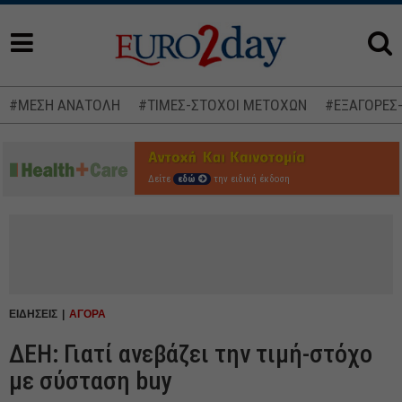
#ΜΕΣΗ ΑΝΑΤΟΛΗ
#ΤΙΜΕΣ-ΣΤΟΧΟΙ ΜΕΤΟΧΩΝ
#ΕΞΑΓΟΡΕΣ
Δείτε
εδώ
την ειδική έκδοση
ΕΙΔΗΣΕΙΣ
ΑΓΟΡΑ
ΔΕΗ: Γιατί ανεβάζει την τιμή-στόχο
με σύσταση buy