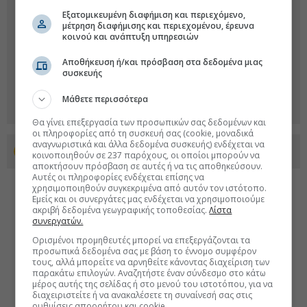
Εξατομικευμένη διαφήμιση και περιεχόμενο,
μέτρηση διαφήμισης και περιεχομένου, έρευνα
κοινού και ανάπτυξη υπηρεσιών
Αποθήκευση ή/και πρόσβαση στα δεδομένα μιας
συσκευής
Μάθετε περισσότερα
Θα γίνει επεξεργασία των προσωπικών σας δεδομένων και
οι πληροφορίες από τη συσκευή σας (cookie, μοναδικά
αναγνωριστικά και άλλα δεδομένα συσκευής) ενδέχεται να
Προσθέστε το euro2day.gr στο Discover
κοινοποιηθούν σε 237 παρόχους, οι οποίοι μπορούν να
αποκτήσουν πρόσβαση σε αυτές ή να τις αποθηκεύσουν.
Αυτές οι πληροφορίες ενδέχεται επίσης να
χρησιμοποιηθούν συγκεκριμένα από αυτόν τον ιστότοπο.
Εμείς και οι συνεργάτες μας ενδέχεται να χρησιμοποιούμε
ακριβή δεδομένα γεωγραφικής τοποθεσίας.
Λίστα
συνεργατών.
Ορισμένοι προμηθευτές μπορεί να επεξεργάζονται τα
προσωπικά δεδομένα σας με βάση το έννομο συμφέρον
τους, αλλά μπορείτε να αρνηθείτε κάνοντας διαχείριση των
παρακάτω επιλογών. Αναζητήστε έναν σύνδεσμο στο κάτω
μέρος αυτής της σελίδας ή στο μενού του ιστοτόπου, για να
διαχειριστείτε ή να ανακαλέσετε τη συναίνεσή σας στις
ρυθμίσεις απορρήτου και cookie.