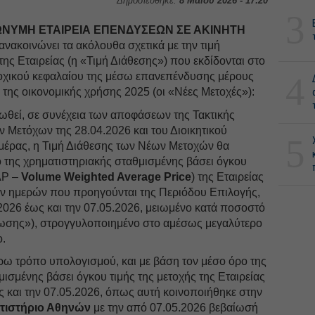
Δημοσιεύθηκε:
8 Μαΐου 2026 - 17:20
3
ΩΝΥΜΗ ΕΤΑΙΡΕΙΑ ΕΠΕΝΔΥΣΕΩΝ ΣΕ ΑΚΙΝΗΤΗ
ανακοινώνει τα ακόλουθα σχετικά με την τιμή
ης Εταιρείας (η «Τιμή Διάθεσης») που εκδίδονται στο
τοχικού κεφαλαίου της μέσω επανεπένδυσης μέρους
4
 της οικονομικής χρήσης 2025 (οι «Νέες Μετοχές»):
ωθεί, σε συνέχεια των αποφάσεων της Τακτικής
 Μετόχων της 28.04.2026 και του Διοικητικού
5
ημέρας, η Τιμή Διάθεσης των Νέων Μετοχών θα
ο της χρηματιστηριακής σταθμισμένης βάσει όγκου
AP –
Volume Weighted Average Price
) της Εταιρείας
ων ημερών που προηγούνται της Περιόδου Επιλογής,
2026 έως και την 07.05.2026, μειωμένο κατά ποσοστό
ωσης»), στρογγυλοποιημένο στο αμέσως μεγαλύτερο
ο.
ω τρόπο υπολογισμού, και με βάση τον μέσο όρο της
ισμένης βάσει όγκου τιμής της μετοχής της Εταιρείας
ς και την 07.05.2026, όπως αυτή κοινοποιήθηκε στην
τιστήριο Αθηνών
με την από 07.05.2026 βεβαίωσή