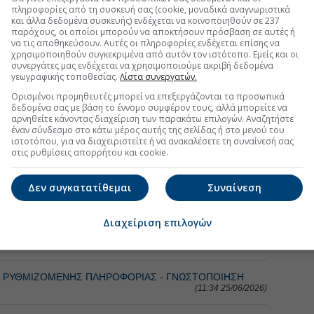
πληροφορίες από τη συσκευή σας (cookie, μοναδικά αναγνωριστικά
και άλλα δεδομένα συσκευής) ενδέχεται να κοινοποιηθούν σε 237
παρόχους, οι οποίοι μπορούν να αποκτήσουν πρόσβαση σε αυτές ή
να τις αποθηκεύσουν. Αυτές οι πληροφορίες ενδέχεται επίσης να
χρησιμοποιηθούν συγκεκριμένα από αυτόν τον ιστότοπο. Εμείς και οι
τη Μετοχή
Περισσότερα για
συνεργάτες μας ενδέχεται να χρησιμοποιούμε ακριβή δεδομένα
γεωγραφικής τοποθεσίας.
Λίστα συνεργατών.
 ΑΕΕΑΠ η Eurobank Equities
(16:53 30/07/2026)
Ορισμένοι προμηθευτές μπορεί να επεξεργάζονται τα προσωπικά
δεδομένα σας με βάση το έννομο συμφέρον τους, αλλά μπορείτε να
αρνηθείτε κάνοντας διαχείριση των παρακάτω επιλογών. Αναζητήστε
τευση των 1,025 εκατ. νέων μετοχών
(18:54 27/05/2026)
έναν σύνδεσμο στο κάτω μέρος αυτής της σελίδας ή στο μενού του
ιστοτόπου, για να διαχειριστείτε ή να ανακαλέσετε τη συναίνεσή σας
στις ρυθμίσεις απορρήτου και cookie.
 εκατ. ευρώ λόγω επανεπένδυσης μερίσματος
(15:05 27/05/2026)
Δεν συγκατατίθεμαι
Συναίνεση
τη Μετοχή
Περισσότερα για
ΙΝΩΣΕΙΣ
Διαχείριση επιλογών
τοχών (30/07/2026)
(11:02 31/07/2026)
ΣΗ ΡΥΘΜΙΖΟΜΕΝΗΣ ΠΛΗΡΟΦΟΡΙΑΣ - ΓΝΩΣΤΟΠΟΙΗΣΗ
(11:34 25/06/2026)