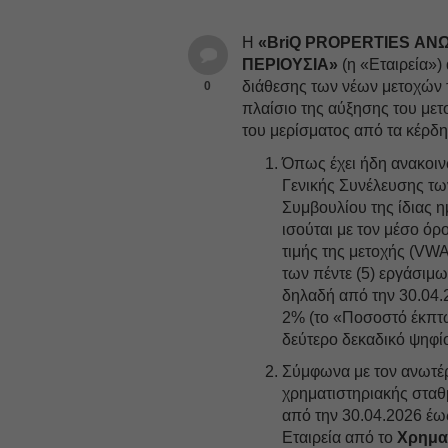
Η
«BriQ PROPERTIES ΑΝ
ΠΕΡΙΟΥΣΙΑ»
(η «Εταιρεία») 
διάθεσης των νέων μετοχών τ
0
πλαίσιο της αύξησης του με
του μερίσματος από τα κέρδη
Όπως έχει ήδη ανακοιν
Γενικής Συνέλευσης των
Συμβουλίου της ίδιας 
ισούται με τον μέσο όρ
τιμής της μετοχής (VW
των πέντε (5) εργάσιμ
δηλαδή από την 30.04.
2% (το «Ποσοστό έκπτ
δεύτερο δεκαδικό ψηφί
Σύμφωνα με τον ανωτέρ
χρηματιστηριακής σταθμ
από την 30.04.2026 έω
Εταιρεία από το
Χρημα