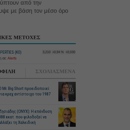
κύπτουν από την
υψε με βάση τον μέσο όρο
ΙΚΕΣ ΜΕΤΟΧΕΣ
PERTIES (ΚΟ)
3,210
+0,94 %
+0,030
 σε:
Alerts
ΦΙΛΗ
ΣΧΟΛΙΑΣΜΕΝΑ
O Mr. Big Short προειδοποιεί
για κραχ αντίστοιχο του 1987
Ζησιάδης (ONYX): Η επένδυση
388 εκατ. που φιλοδοξεί να
αλλάξει τη Χαλκιδική