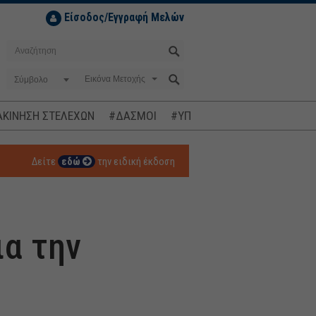
Είσοδος/Εγγραφή Μελών
Σύμβολο
ΚΙΝΗΣΗ ΣΤΕΛΕΧΩΝ
#ΔΑΣΜΟΙ
#ΥΠΟΚΛΟΠΕΣ
#ΠΛΗΘΩΡΙΣΜ
Δείτε
εδώ
την ειδική έκδοση
ια την