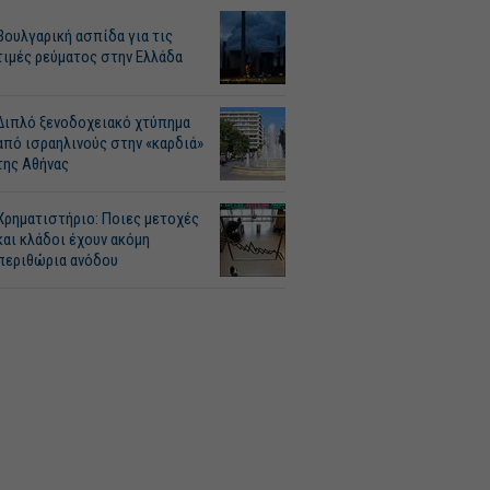
Βουλγαρική ασπίδα για τις
τιμές ρεύματος στην Ελλάδα
Διπλό ξενοδοχειακό χτύπημα
από ισραηλινούς στην «καρδιά»
της Αθήνας
Χρηματιστήριο: Ποιες μετοχές
και κλάδοι έχουν ακόμη
περιθώρια ανόδου