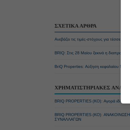
ΣΧΕΤΙΚΑ ΑΡΘΡΑ
Ανεβάζει τις τιμές-στόχους για τέσσερις
BRIQ: Στις 28 Μαίου ξεκινά η διαπραγμά
BriQ Properties: Αύξηση κεφαλαίου 5,59
ΧΡΗΜΑΤΙΣΤΗΡΙΑΚΕΣ ΑΝΑΚΟ
BRIQ PROPERTIES (ΚΟ): Αγορά ιδίων με
BRIQ PROPERTIES (ΚΟ): ΑΝΑΚΟΙΝΩ
ΣΥΝΑΛΛΑΓΩΝ