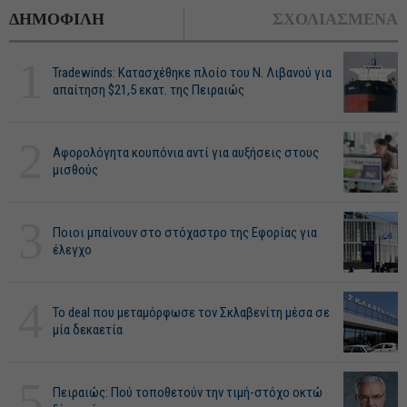
ΔΗΜΟΦΙΛΗ
ΣΧΟΛΙΑΣΜΕΝΑ
1
Tradewinds: Κατασχέθηκε πλοίο του Ν. Λιβανού για
απαίτηση $21,5 εκατ. της Πειραιώς
2
Αφορολόγητα κουπόνια αντί για αυξήσεις στους
μισθούς
3
Ποιοι μπαίνουν στο στόχαστρο της Εφορίας για
έλεγχο
4
Το deal που μεταμόρφωσε τον Σκλαβενίτη μέσα σε
μία δεκαετία
5
Πειραιώς: Πού τοποθετούν την τιμή-στόχο οκτώ