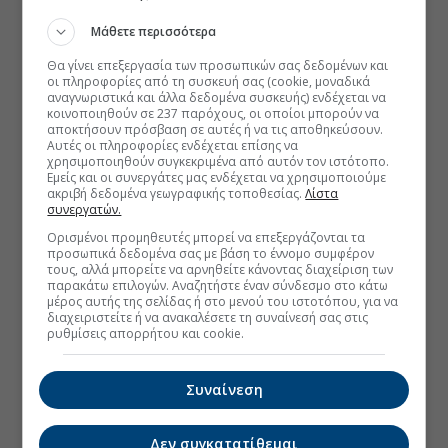
Μάθετε περισσότερα
Θα γίνει επεξεργασία των προσωπικών σας δεδομένων και
οι πληροφορίες από τη συσκευή σας (cookie, μοναδικά
αναγνωριστικά και άλλα δεδομένα συσκευής) ενδέχεται να
κοινοποιηθούν σε 237 παρόχους, οι οποίοι μπορούν να
αποκτήσουν πρόσβαση σε αυτές ή να τις αποθηκεύσουν.
Αυτές οι πληροφορίες ενδέχεται επίσης να
χρησιμοποιηθούν συγκεκριμένα από αυτόν τον ιστότοπο.
Εμείς και οι συνεργάτες μας ενδέχεται να χρησιμοποιούμε
ακριβή δεδομένα γεωγραφικής τοποθεσίας.
Λίστα
συνεργατών.
Ορισμένοι προμηθευτές μπορεί να επεξεργάζονται τα
προσωπικά δεδομένα σας με βάση το έννομο συμφέρον
τους, αλλά μπορείτε να αρνηθείτε κάνοντας διαχείριση των
παρακάτω επιλογών. Αναζητήστε έναν σύνδεσμο στο κάτω
μέρος αυτής της σελίδας ή στο μενού του ιστοτόπου, για να
διαχειριστείτε ή να ανακαλέσετε τη συναίνεσή σας στις
ρυθμίσεις απορρήτου και cookie.
Συναίνεση
Δεν συγκατατίθεμαι