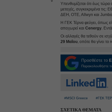
0
Υπενθυμίζεται ότι έως τώρα 
μετοχές, συγκεκριμένα τις: Ε
ΔΕΗ, OTE, Allwyn και Jumbo
Η ΓΕΚ Τέρνα φεύγει, όπως εί
αποχωρεί και
Cenergy
. Εντ
Οι αλλαγές θα τεθούν σε ισχ
29 Μαΐου
, οπότε θα γίνει το 
Προσθέστε το
E
Παρακολουθήστε τις
#MSCI Greece
#ΓΕΚ ΤΕ
ΣΧΕΤΙΚΑ ΘΕΜΑΤΑ