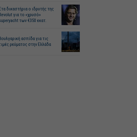
Στα δικαστήρια ο ιδρυτής της
Revolut για το «χρυσό»
superyacht των €350 εκατ.
Βουλγαρική ασπίδα για τις
τιμές ρεύματος στην Ελλάδα