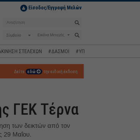
Είσοδος/Εγγραφή Μελών
Σύμβολο
ΚΙΝΗΣΗ ΣΤΕΛΕΧΩΝ
#ΔΑΣΜΟΙ
#ΥΠΟΚΛΟΠΕΣ
#ΠΛΗΘΩΡΙΣΜ
Δείτε
εδώ
την ειδική έκδοση
ης ΓΕΚ Τέρνα
ρηση των δεικτών από τον
ις 29 Μαΐου.