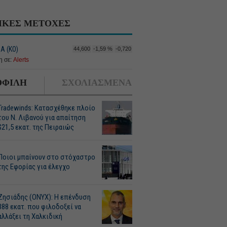
ΙΚΕΣ ΜΕΤΟΧΕΣ
Α (ΚΟ)
44,600
-1,59 %
-0,720
 σε:
Alerts
ΦΙΛΗ
ΣΧΟΛΙΑΣΜΕΝΑ
Tradewinds: Κατασχέθηκε πλοίο
του Ν. Λιβανού για απαίτηση
$21,5 εκατ. της Πειραιώς
Ποιοι μπαίνουν στο στόχαστρο
της Εφορίας για έλεγχο
Ζησιάδης (ONYX): Η επένδυση
388 εκατ. που φιλοδοξεί να
αλλάξει τη Χαλκιδική