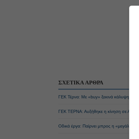
ΣΧΕΤΙΚΑ ΑΡΘΡΑ
ΓΕΚ Τέρνα: Με «buy» ξεκινά κάλυψη η U
ΓΕΚ ΤΕΡΝΑ: Αυξήθηκε η κίνηση σε Αττική 
Οδικά έργα: Παίρνει μπρος η «μεγάλη πα