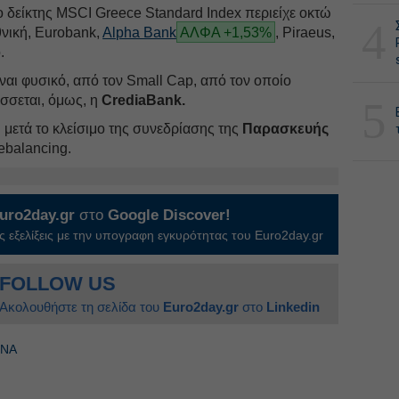
ο δείκτης MSCI Greece Standard Index περιείχε οκτώ
4
θνική, Eurobank,
Alpha Bank
ΑΛΦΑ +1,53%
, Piraeus,
.
ναι φυσικό, από τον Small Cap, από τον οποίο
άσσεται, όμως, η
CrediaBank.
5
ύ μετά το κλείσιμο της συνεδρίασης της
Παρασκευής
rebalancing.
uro2day.gr
στο
Google Discover!
 εξελίξεις με την υπογραφη εγκυρότητας του Euro2day.gr
FOLLOW US
Ακολουθήστε τη σελίδα του
Euro2day.gr
στο
Linkedin
ΡΝΑ