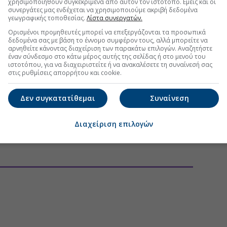
χρησιμοποιηθούν συγκεκριμένα από αυτόν τον ιστότοπο. Εμείς και οι
συνεργάτες μας ενδέχεται να χρησιμοποιούμε ακριβή δεδομένα
τη Μετοχή
Περισσότερα για
ΙΝΩΣΕΙΣ
γεωγραφικής τοποθεσίας.
Λίστα συνεργατών.
Ορισμένοι προμηθευτές μπορεί να επεξεργάζονται τα προσωπικά
ΜΙΖΟΜΕΝΗΣ ΠΛΗΡΟΦΟΡΙΑΣ - ΓΝΩΣΤΟΠΟΙΗΣΗ
δεδομένα σας με βάση το έννομο συμφέρον τους, αλλά μπορείτε να
(19:05 06/08/2026)
αρνηθείτε κάνοντας διαχείριση των παρακάτω επιλογών. Αναζητήστε
έναν σύνδεσμο στο κάτω μέρος αυτής της σελίδας ή στο μενού του
ιστοτόπου, για να διαχειριστείτε ή να ανακαλέσετε τη συναίνεσή σας
ΜΙΖΟΜΕΝΗΣ ΠΛΗΡΟΦΟΡΙΑΣ - ΓΝΩΣΤΟΠΟΙΗΣΗ
στις ρυθμίσεις απορρήτου και cookie.
(19:05 06/08/2026)
Δεν συγκατατίθεμαι
Συναίνεση
ης πληροφορίας αναφορικά με το ύψος του μετοχικού
κό αριθμό των μετοχών και δικαιωμάτων ψήφου, σύμφωνα με
07
(10:13 28/07/2026)
Διαχείριση επιλογών