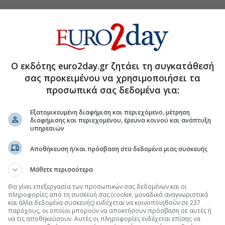
Ο εκδότης euro2day.gr ζητάει τη συγκατάθεσή
σας προκειμένου να χρησιμοποιήσει τα
προσωπικά σας δεδομένα για:
Εξατομικευμένη διαφήμιση και περιεχόμενο, μέτρηση
διαφήμισης και περιεχομένου, έρευνα κοινού και ανάπτυξη
υπηρεσιών
τη Μετοχή
Περισσότερα για
Αποθήκευση ή/και πρόσβαση στα δεδομένα μιας συσκευής
BS, υψηλό περιθώριο ανόδου
(10:37 04/08/2026)
Μάθετε περισσότερα
Οδό και Εγνατία το α’ εξάμηνο
(09:13 27/07/2026)
Θα γίνει επεξεργασία των προσωπικών σας δεδομένων και οι
πληροφορίες από τη συσκευή σας (cookie, μοναδικά αναγνωριστικά
και άλλα δεδομένα συσκευής) ενδέχεται να κοινοποιηθούν σε 237
ράκαμψη» της Αττικής
(07:30 27/07/2026)
παρόχους, οι οποίοι μπορούν να αποκτήσουν πρόσβαση σε αυτές ή
να τις αποθηκεύσουν. Αυτές οι πληροφορίες ενδέχεται επίσης να