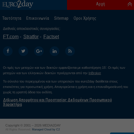
Αρχή
Ταυτότητα
Επικοινωνία
Sitemap
Οροι Χρήσης
Διεθνείς αποκλειστικές συνεργασίες:
FT.com
Stratfor
Factset
Οι τιμές των μετοχών και των δεικτών εμφανίζονται με καθυστέρηση 15’. Οι τιμές των
μετοχών και των ελληνικών δεικτών προέρχονται από την
InBroker
Το σύνολο του περιεχομένου και των υπηρεσιών του euro2day διατίθεται στους
επισκέπτες για προσωπική χρήση. Απαγορεύεται η χρήση και η επαναδημοσίευσή του
χωρίς τη γραπτή άδεια του εκδότη.
Δήλωση Απορρήτου και Προστασίας Δεδομένων Προσωπικού
Χαρακτήρα
Copyright © 2001 – 2026 MEDIA2DAY
All Rights Reserved.
Managed Cloud by C2