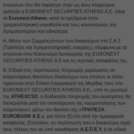
στοιχείων που θα παράσχει στην ως άνω πληρώτρια
τράπεζα η EURONEXT SECURITIES ATHENS Α.Ε. ή/και
το
Euronext Athens
, κατά τα οριζόμενα στην
χρηματιστηριακή νομοθεσία και τους κανονισμούς του
Χρηματιστηρίου και ειδικότερα:
Α. Μέσω των Συμμετεχόντων των δικαιούχων στο Σ.Α.Τ.
(Τράπεζες και Χρηματιστηριακές εταιρείες), σύμφωνα με τα
ισχύοντα στον Κανονισμό Λειτουργίας της EURONEXT
SECURITIES ATHENS Α.Ε και τις σχετικές αποφάσεις της.
Β. Ειδικά στις περιπτώσεις πληρωμής μερίσματος σε
κληρονόμους θανόντων δικαιούχων των οποίων οι τίτλοι
τηρούνται στον Ειδικό Λογαριασμό της Μερίδας τους στο
EURONEXT SECURITIES ATHENS Α.Ε., υπό το χειρισμό
της
ATHEXCSD
, η διαδικασία πληρωμής του μερίσματος θα
διενεργείται μετά την ολοκλήρωση της νομιμοποίησης των
κληρονόμων, μέσω του δικτύου της
«ΤΡΑΠΕΖΑ
EUROBANK A.E.»
, για πέντε (5) έτη από την ημερομηνία
καταβολής. Επιπλέον, σε περίπτωση που ο δικαιούχος τηρεί
τους τίτλους του σε υπό εκκαθάριση
Α.Ε.Π.Ε.Υ.
ή σε ειδικό