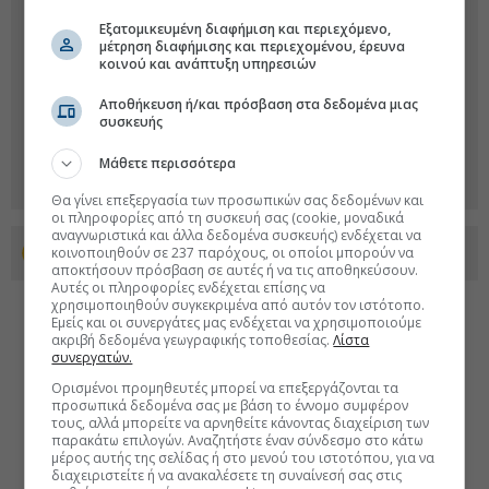
Εξατομικευμένη διαφήμιση και περιεχόμενο,
μέτρηση διαφήμισης και περιεχομένου, έρευνα
κοινού και ανάπτυξη υπηρεσιών
Αποθήκευση ή/και πρόσβαση στα δεδομένα μιας
συσκευής
Μάθετε περισσότερα
Θα γίνει επεξεργασία των προσωπικών σας δεδομένων και
οι πληροφορίες από τη συσκευή σας (cookie, μοναδικά
αναγνωριστικά και άλλα δεδομένα συσκευής) ενδέχεται να
κοινοποιηθούν σε 237 παρόχους, οι οποίοι μπορούν να
Προσθέστε το euro2day.gr στο Discover
αποκτήσουν πρόσβαση σε αυτές ή να τις αποθηκεύσουν.
Αυτές οι πληροφορίες ενδέχεται επίσης να
χρησιμοποιηθούν συγκεκριμένα από αυτόν τον ιστότοπο.
Εμείς και οι συνεργάτες μας ενδέχεται να χρησιμοποιούμε
ακριβή δεδομένα γεωγραφικής τοποθεσίας.
Λίστα
συνεργατών.
Ορισμένοι προμηθευτές μπορεί να επεξεργάζονται τα
προσωπικά δεδομένα σας με βάση το έννομο συμφέρον
τους, αλλά μπορείτε να αρνηθείτε κάνοντας διαχείριση των
παρακάτω επιλογών. Αναζητήστε έναν σύνδεσμο στο κάτω
μέρος αυτής της σελίδας ή στο μενού του ιστοτόπου, για να
διαχειριστείτε ή να ανακαλέσετε τη συναίνεσή σας στις