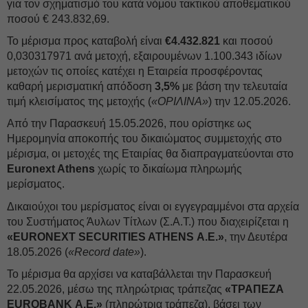
για τον σχηματισμό του κατά νόμου τακτικού αποθεματικού
ποσού € 243.832,69.
Το μέρισμα προς καταβολή είναι
€4.432.821
και ποσού
0,030317971 ανά μετοχή, εξαιρουμένων 1.100.343 ιδίων
μετοχών τις οποίες κατέχει η Εταιρεία προσφέροντας
καθαρή μερισματική απόδοση
3,5%
με βάση την τελευταία
τιμή κλεισίματος της μετοχής (
«ΟΡΙΛΙΝΑ»
) την 12.05.2026.
Από την Παρασκευή 15.05.2026, που ορίστηκε ως
Ημερομηνία αποκοπής του δικαιώματος συμμετοχής στο
μέρισμα, οι μετοχές της Εταιρίας θα διαπραγματεύονται στο
Euronext Athens
χωρίς το δικαίωμα πληρωμής
μερίσματος.
Δικαιούχοι του μερίσματος είναι οι εγγεγραμμένοι στα αρχεία
του Συστήματος Άυλων Τίτλων (Σ.Α.Τ.) που διαχειρίζεται η
«EURONEXT SECURITIES ATHENS Α.Ε.»
, την Δευτέρα
18.05.2026 (
«Record date»
).
Το μέρισμα θα αρχίσει να καταβάλλεται την Παρασκευή
22.05.2026, μέσω της πληρώτριας τράπεζας
«ΤΡΑΠΕΖΑ
EUROBANK Α.Ε.»
(πληρώτρια τράπεζα), βάσει των