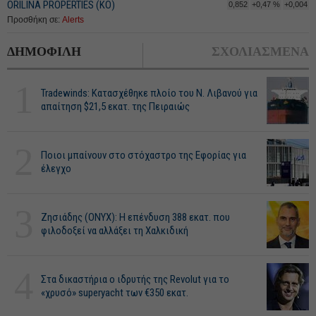
ORILINA PROPERTIES (ΚΟ)
0,852
+0,47 %
+0,004
Προσθήκη σε:
Alerts
ΔΗΜΟΦΙΛΗ
ΣΧΟΛΙΑΣΜΕΝΑ
1
Tradewinds: Κατασχέθηκε πλοίο του Ν. Λιβανού για
απαίτηση $21,5 εκατ. της Πειραιώς
2
Ποιοι μπαίνουν στο στόχαστρο της Εφορίας για
έλεγχο
3
Ζησιάδης (ONYX): Η επένδυση 388 εκατ. που
φιλοδοξεί να αλλάξει τη Χαλκιδική
4
Στα δικαστήρια ο ιδρυτής της Revolut για το
«χρυσό» superyacht των €350 εκατ.