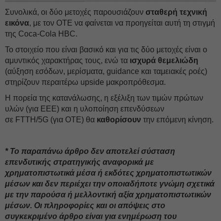
Συνολικά, οι δύο μετοχές παρουσιάζουν
σταθερή
τεχνική
εικόνα
, με τον ΟΤE να φαίνεται να προηγείται αυτή τη στιγμή
της Coca-Cola HBC.
Το στοιχείο που είναι βασικό και για τις δύο μετοχές είναι ο
αμυντικός χαρακτήρας τους, ενώ τα
ισχυρά θεμελιώδη
(αύξηση εσόδων, μερίσματα, guidance και ταμειακές ροές)
στηρίζουν περαιτέρω upside μακροπρόθεσμα.
Η πορεία της κατανάλωσης, η εξέλιξη των τιμών πρώτων
υλών (για ΕΕΕ) και η υλοποίηση επενδύσεων
σε FTTH/5G (για ΟΤE) θα
καθορίσουν
την επόμενη κίνηση.
* Το παραπάνω άρθρο δεν αποτελεί σύσταση
επενδυτικής στρατηγικής αναφορικά με
χρηματοπιστωτικά μέσα ή εκδότες χρηματοπιστωτικών
μέσων και δεν περιέχει την οποιαδήποτε γνώμη σχετικά
με την παρούσα ή μελλοντική αξία χρηματοπιστωτικών
μέσων. Οι πληροφορίες και οι απόψεις στο
συγκεκριμένο άρθρο είναι για ενημέρωση του