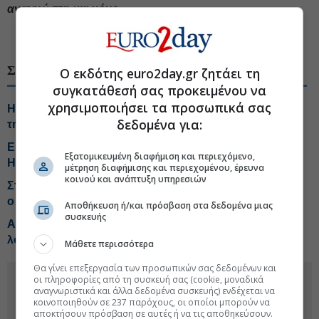
αναγνώστη και μόνο.
#ΟΤΕ
#Τεχνική ανάλυση
#Coca-Cola
ΣΧΕΤΙΚΑ ΘΕΜΑΤΑ
Ο εκδότης euro2day.gr ζητάει τη
συγκατάθεσή σας προκειμένου να
χρησιμοποιήσει τα προσωπικά σας
H έκπληξη από την Helleniq Energy-Τα telecom σχέδια
δεδομένα για:
της ΔΕΗ-Tips για Coca Cola, Alter Ego, ΑΔΜΗΕ, ΙΝΤΕΚ
Είσοδο στα protein beverages εξετάζει η Coca Cola
Εξατομικευμένη διαφήμιση και περιεχόμενο,
HBC
μέτρηση διαφήμισης και περιεχομένου, έρευνα
κοινού και ανάπτυξη υπηρεσιών
Στους δείκτες FTSE4Good για 18η συνεχόμενη χρονιά
ο ΟΤΕ
Αποθήκευση ή/και πρόσβαση στα δεδομένα μιας
συσκευής
Αktor-Motor Oil: Δύο ταχύτητες, μία κοινή κυματική
λογική
Μάθετε περισσότερα
Θα γίνει επεξεργασία των προσωπικών σας δεδομένων και
οι πληροφορίες από τη συσκευή σας (cookie, μοναδικά
αναγνωριστικά και άλλα δεδομένα συσκευής) ενδέχεται να
κοινοποιηθούν σε 237 παρόχους, οι οποίοι μπορούν να
αποκτήσουν πρόσβαση σε αυτές ή να τις αποθηκεύσουν.