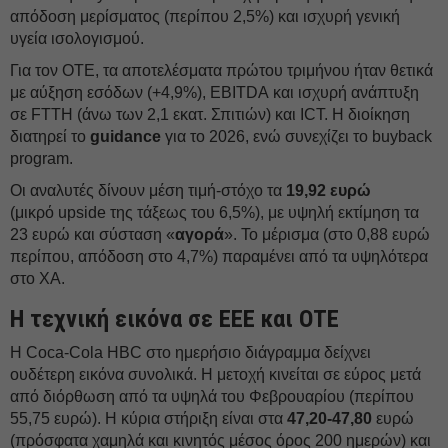
απόδοση μερίσματος (περίπου 2,5%) και ισχυρή γενική
υγεία ισολογισμού.
Για τον OΤΕ, τα αποτελέσματα πρώτου τριμήνου ήταν θετικά
με αύξηση εσόδων (+4,9%), EBITDA και ισχυρή ανάπτυξη
σε FTTH (άνω των 2,1 εκατ. Σπιτιών) και ICT. Η διοίκηση
διατηρεί το
guidance
για το 2026, ενώ συνεχίζει το buyback
program.
Οι αναλυτές δίνουν μέση τιμή-στόχο τα
19,92 ευρώ
(μικρό upside της τάξεως του 6,5%), με υψηλή εκτίμηση τα
23 ευρώ και σύσταση «
αγορά
». Το μέρισμα (στο 0,88 ευρώ
περίπου, απόδοση στο 4,7%) παραμένει από τα υψηλότερα
στο ΧΑ.
Η τεχνική εικόνα σε ΕΕΕ και OΤΕ
Η Coca-Cola HBC στο ημερήσιο διάγραμμα δείχνει
ουδέτερη εικόνα συνολικά. Η μετοχή κινείται σε εύρος μετά
από διόρθωση από τα υψηλά του Φεβρουαρίου (περίπου
55,75 ευρώ). Η κύρια στήριξη είναι στα
47,20-47,80
ευρώ
(πρόσφατα χαμηλά και κινητός μέσος όρος 200 ημερών) και