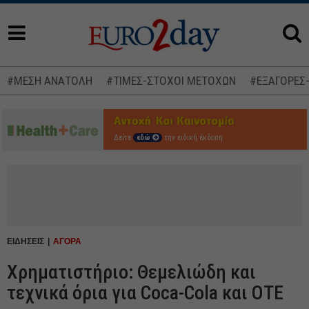
#ΜΕΣΗ ΑΝΑΤΟΛΗ
#ΤΙΜΕΣ-ΣΤΟΧΟΙ ΜΕΤΟΧΩΝ
#ΕΞΑΓΟΡΕΣ
Δείτε
εδώ
την ειδική έκδοση
ΕΙΔΗΣΕΙΣ
ΑΓΟΡΑ
Χρηματιστήριο: Θεμελιώδη και
τεχνικά όρια για Coca-Cola και ΟΤΕ