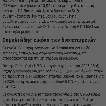
κεφαλαιοποίηση περίπου
18,5 δισ. ευρώ
, ενώ ο
ΟΤE κινείται γύρω στα
18,90 ευρώ
με κεφαλαιοποίηση
περίπου
7,6 δισ. ευρώ
. Και οι δύο έχουν δείξει
ανθεκτικότητα σε ένα περιβάλλον αυξημένης
μεταβλητότητας, με την ΕΕΕ να στηρίζεται στην ανάπτυξη
όγκων και τιμών και τον ΟΤE στην επέκταση FTTH/5G και
στα υψηλά μερίσματα.
Θεμελιώδης εικόνα των δύο εταιρειών
Οι αναλυτές παραμένουν γενικά
θετικοί
και για τις δύο
εταιρείες, εστιάζοντας στην οργανική ανάπτυξη, την
αποδοτικότητα και την επιστροφή κεφαλαίων.
Για την Coca-Cola HBC, το πρώτο τρίμηνο του 2026 έδειξε
ισχυρή
οργανική αύξηση εσόδων (+11,6%) και όγκων, παρά
τις προκλήσεις. Η διοίκηση επαναβεβαιώνει το
guidance
για
το 2026 με οργανική αύξηση εσόδων 6-8% και EBIT πάνω
από 7%.
Οι αναλυτές δίνουν μέση τιμή-στόχο γύρω στα
57-58 ευρώ
(upside περίπου 18-20% από τα τρέχοντα επίπεδα), με
σύσταση Buy/Outperform. Η μετοχή προσφέρει ελκυστική