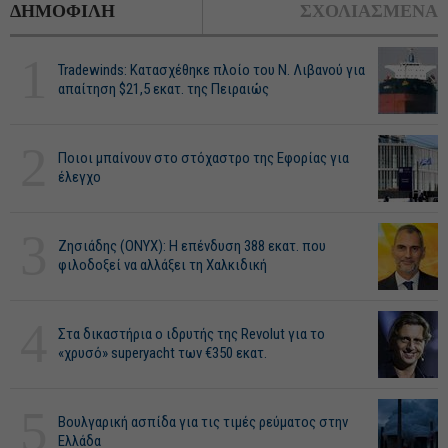
ΔΗΜΟΦΙΛΗ
ΣΧΟΛΙΑΣΜΕΝΑ
1
Tradewinds: Κατασχέθηκε πλοίο του Ν. Λιβανού για
απαίτηση $21,5 εκατ. της Πειραιώς
2
Ποιοι μπαίνουν στο στόχαστρο της Εφορίας για
έλεγχο
3
Ζησιάδης (ONYX): Η επένδυση 388 εκατ. που
φιλοδοξεί να αλλάξει τη Χαλκιδική
4
Στα δικαστήρια ο ιδρυτής της Revolut για το
«χρυσό» superyacht των €350 εκατ.
5
Βουλγαρική ασπίδα για τις τιμές ρεύματος στην
Ελλάδα