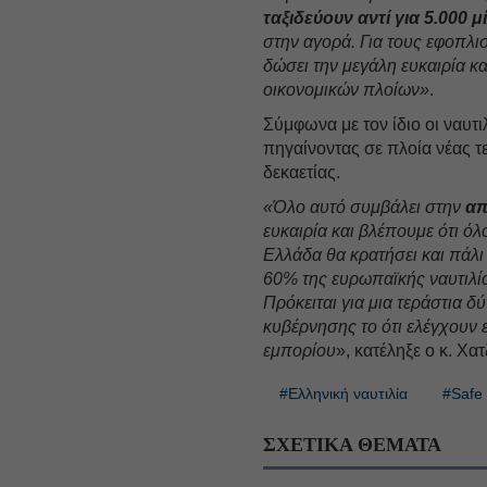
ταξιδεύουν αντί για 5.000 μί
στην αγορά. Για τους εφοπλισ
δώσει την μεγάλη ευκαιρία κ
οικονομικών πλοίων»
.
Σύμφωνα με τον ίδιο οι ναυτ
πηγαίνοντας σε πλοία νέας τ
δεκαετίας.
«Όλο αυτό συμβάλει στην
απ
ευκαιρία και βλέπουμε ότι ό
Ελλάδα θα κρατήσει και πάλ
60% της ευρωπαϊκής ναυτιλία
Πρόκειται για μια τεράστια δ
κυβέρνησης το ότι ελέγχουν
εμπορίου
», κατέληξε ο κ. Χα
#Ελληνική ναυτιλία
#Safe 
ΣΧΕΤΙΚΑ ΘΕΜΑΤΑ