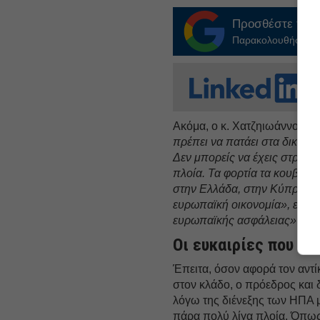
Προσθέστε το
E
Παρακολουθήστε τις
Ακόμα, ο κ. Χατζηιωάννου σχ
πρέπει να πατάει στα δικά τη
Δεν μπορείς να έχεις στρατη
πλοία. Τα φορτία τα κουβαλά
στην Ελλάδα, στην Κύπρο και
ευρωπαϊκή οικονομία», ενώ 
ευρωπαϊκής ασφάλειας»
.
Οι ευκαιρίες που αν
Έπειτα, όσον αφορά τον αντ
στον κλάδο, ο πρόεδρος και 
λόγω της διένεξης των ΗΠΑ μ
πάρα πολύ λίγα πλοία. Όπω