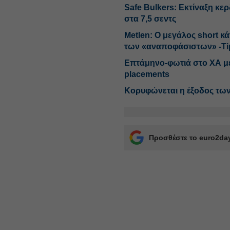
Safe Bulkers: Εκτίναξη κε
στα 7,5 σεντς
Metlen: Ο μεγάλος short κ
των «αναποφάσιστων» -Ti
Επτάμηνο-φωτιά στο ΧΑ με 
placements
Κορυφώνεται η έξοδος τω
Προσθέστε το euro2day