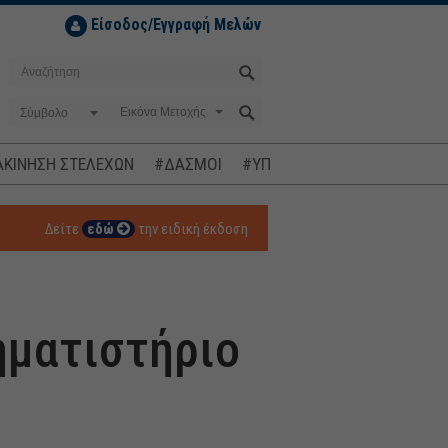
Είσοδος/Εγγραφή Μελών
Σύμβολο
ΚΙΝΗΣΗ ΣΤΕΛΕΧΩΝ
#ΔΑΣΜΟΙ
#ΥΠΟΚΛΟΠΕΣ
#ΠΛΗΘΩΡΙΣΜ
Δείτε
εδώ
την ειδική έκδοση
ρηματιστήριο