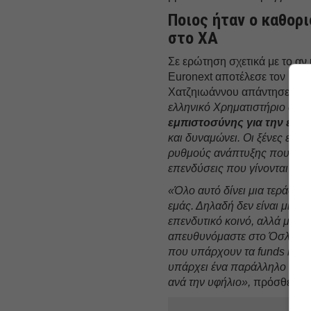
Ποιος ήταν ο καθορ
στο ΧΑ
Σε ερώτηση σχετικά με το αν
Euronext αποτέλεσε τον καθο
Χατζηιωάννου απάντησε:
«Ήτ
ελληνικό Χρηματιστήριο από 
εμπιστοσύνης για την ελλη
και δυναμώνει. Οι ξένες επε
ρυθμούς ανάπτυξης που δεν 
επενδύσεις που γίνονται στο
«Όλο αυτό δίνει μια τεράστι
εμάς. Δηλαδή δεν είναι μια 
επενδυτικό κοινό, αλλά μέσ
απευθυνόμαστε στο Όσλο, το 
που υπάρχουν τα funds κλπ. Ε
υπάρχει ένα παράλληλο πάτη
ανά την υφήλιο»,
πρόσθεσε.