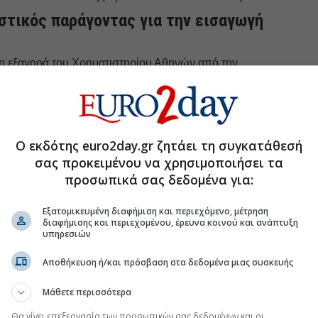
ιστικός παράγοντας για την εισαγωγή
 η εξαγορά του Χρηματιστηρίου Αθηνών από την
ριστικό παράγοντα για τη δική τους εισαγωγή, ο κ.
αν σίγουρα ο βασικός λόγος. Το ότι εξαγοράστηκε το
το δίκτυο της Euronext ήταν
τεράστια ψήφος
νική οικονομία.
Δείχνει ότι η Ελλάδα πάει μπροστά
νδύσεις έχουν μόνο βοηθήσει την χώρα. Βλέπουμε
Ο εκδότης euro2day.gr ζητάει τη συγκατάθεσή
τους βλέπαμε την προηγούμενη δεκαετία. Βλέπετε τις
σας προκειμένου να χρησιμοποιήσει τα
 Ελληνικό και σε άλλα μεγάλα projects στην Ελλάδα»
.
προσωπικά σας δεδομένα για:
α ώθηση και σίγουρα ήταν αυτό που προσέλκυσε και
εισαγωγή που απευθύνεται τόσο πολύ στο ελληνικό
Εξατομικευμένη διαφήμιση και περιεχόμενο, μέτρηση
διαφήμισης και περιεχομένου, έρευνα κοινού και ανάπτυξη
ω της πλατφόρμας που υπάρχει στην Αθήνα
υπηρεσιών
Παρίσι, τις Βρυξέλλες, το Μιλάνο και τις άλλες χώρες
πίσης είναι καλό για την ελληνική ναυτιλία να
Αποθήκευση ή/και πρόσβαση στα δεδομένα μιας συσκευής
μα με την Νέα Υόρκη γιατί πλέον υπάρχουν τριβές
Μάθετε περισσότερα
Θα γίνει επεξεργασία των προσωπικών σας δεδομένων και οι