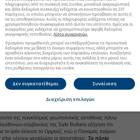
πληροφορίες από τη συσκευή σας (cookie, μοναδικά αναγνωριστικά
και άλλα δεδομένα συσκευής) ενδέχεται να κοινοποιηθούν σε 237
uro2day.gr
στο
Google Discover!
παρόχους, οι οποίοι μπορούν να αποκτήσουν πρόσβαση σε αυτές ή
 εξελίξεις με την υπογραφη εγκυρότητας του Euro2day.gr
να τις αποθηκεύσουν. Αυτές οι πληροφορίες ενδέχεται επίσης να
χρησιμοποιηθούν συγκεκριμένα από αυτόν τον ιστότοπο. Εμείς και οι
συνεργάτες μας ενδέχεται να χρησιμοποιούμε ακριβή δεδομένα
FOLLOW US
γεωγραφικής τοποθεσίας.
Λίστα συνεργατών.
Ακολουθήστε τη σελίδα του
Euro2day.gr
στο
Linkedin
Ορισμένοι προμηθευτές μπορεί να επεξεργάζονται τα προσωπικά
δεδομένα σας με βάση το έννομο συμφέρον τους, αλλά μπορείτε να
αρνηθείτε κάνοντας διαχείριση των παρακάτω επιλογών. Αναζητήστε
ολίασε ότι η
«Ευρώπη σιγά σιγά αντιλαμβάνεται ότι
έναν σύνδεσμο στο κάτω μέρος αυτής της σελίδας ή στο μενού του
ς πόδια και
πρέπει να έχει στρατηγική αυτονομία.
ιστοτόπου, για να διαχειριστείτε ή να ανακαλέσετε τη συναίνεσή σας
στις ρυθμίσεις απορρήτου και cookie.
γική αυτονομία σαν περιοχή χωρίς να έχεις δικά σου
νε τα πλοία. Πρέπει να υπάρχουν ευρωπαϊκά πλοία
 σε άλλες χώρες, τα οποία να στηρίζουν την
Δεν συγκατατίθεμαι
Συναίνεση
χαρακτήρισε την ναυτιλία ως «πυλώνα της
Διαχείριση επιλογών
οίγονται για την ελληνική ναυτιλία
ίκτυπο της παγκόσμιας γεωπολιτικής αστάθειας πάνω
διευθύνων σύμβουλος της Safe Bulkers εξήγησε ότι
ε το Ιράν έκλεισε το Ορμούζ, ενώ ο Παναμάς παίρνει
ς είπε
«έχουν μεγαλώσει οι αποστάσεις.
Τα πλοία