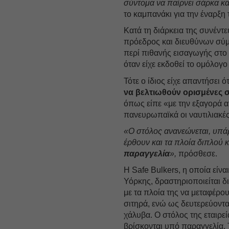
σύντομα να παίρνει σάρκα κα
το καμπανάκι για την έναρξη
Κατά τη διάρκεια της συνέντ
πρόεδρος και διευθύνων σύμ
περί πιθανής εισαγωγής στο 
όταν είχε εκδοθεί το ομόλογο
Τότε ο ίδιος είχε απαντήσει ό
να βελτιωθούν ορισμένες 
όπως είπε «με την εξαγορά α
πανευρωπαϊκά οι ναυτιλιακές
«Ο στόλος ανανεώνεται, υπάρ
έρθουν και τα πλοία διπλού κ
παραγγελία
»,
πρόσθεσε.
H Safe Bulkers, η οποία είν
Υόρκης, δραστηριοποιείται δ
με τα πλοία της να μεταφέρο
σιτηρά, ενώ ως δευτερεύοντα
χάλυβα. Ο στόλος της εταιρεί
βρίσκονται υπό παραγγελία. 