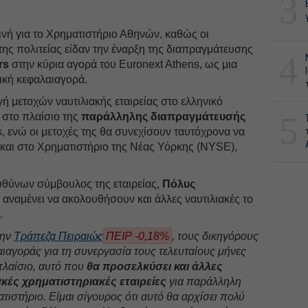
3
ινή για το Χρηματιστήριο Αθηνών, καθώς οι
ης πολιτείας είδαν την έναρξη της διαπραγμάτευσης
4
rs
στην κύρια αγορά του Euronext Athens, ως μια
νική κεφαλαιαγορά.
ή μετοχών ναυτιλιακής εταιρείας στο ελληνικό
5
 στο πλαίσιο της
παράλληλης διαπραγμάτευσής
ers, ενώ οι μετοχές της θα συνεχίσουν ταυτόχρονα να
και στο Χρηματιστήριο της Νέας Υόρκης (NYSE),
υθύνων σύμβουλος της εταιρείας,
Πόλυς
ναμένει να ακολουθήσουν και άλλες ναυτιλιακές το
.
την
Τράπεζα Πειραιώς
ΠΕΙΡ -0,18%
, τους δικηγόρους
ιαγοράς για τη συνεργασία τους τελευταίους μήνες
πλαίσιο, αυτό που
θα προσελκύσει και άλλες
ακές χρηματιστηριακές εταιρείες
για παράλληλη
τιστήριο. Είμαι σίγουρος ότι αυτό θα αρχίσει πολύ