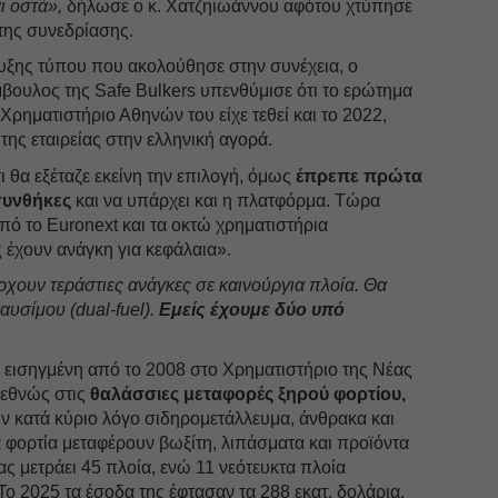
ι οστά»,
δήλωσε ο κ. Χατζηιωάννου αφότου χτύπησε
 της συνεδρίασης.
ευξης τύπου που ακολούθησε στην συνέχεια, ο
βουλος της Safe Bulkers υπενθύμισε ότι το ερώτημα
Χρηματιστήριο Αθηνών του είχε τεθεί και το 2022,
 της εταιρείας στην ελληνική αγορά.
τι θα εξέταζε εκείνη την επιλογή, όμως
έπρεπε πρώτα
συνθήκες
και να υπάρχει και η πλατφόρμα. Τώρα
πό το Euronext και τα οκτώ χρηματιστήρια
 έχουν ανάγκη για κεφάλαια».
χουν τεράστιες ανάγκες σε καινούργια πλοία. Θα
αυσίμου (dual-fuel).
Εμείς έχουμε δύο υπό
αι εισηγμένη από το 2008 στο Χρηματιστήριο της Νέας
ιεθνώς στις
θαλάσσιες μεταφορές ξηρού φορτίου,
υν κατά κύριο λόγο σιδηρομετάλλευμα, άνθρακα και
 φορτία μεταφέρουν βωξίτη, λιπάσματα και προϊόντα
ας μετράει 45 πλοία, ενώ 11 νεότευκτα πλοία
Το 2025 τα έσοδα της έφτασαν τα 288 εκατ. δολάρια.