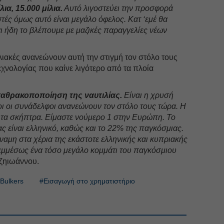
λια, 15.000 μίλια.
Αυτό λιγοστεύει την προσφορά
τές όμως αυτό είναι μεγάλο όφελος. Κατ ‘εμέ θα
αι ήδη το βλέπουμε με μαζικές παραγγελίες νέων
ιλιακές ανανεώνουν αυτή την στιγμή τον στόλο τους
εχνολογίας που καίνε λιγότερο από τα πλοία
αθρακοποποίηση της ναυτιλίας.
Είναι η χρυσή
λοι οι συνάδελφοι ανανεώνουν τον στόλο τους τώρα. Η
ι τα σκήπτρα. Είμαστε νούμερο 1 στην Ευρώπη. Το
ς είναι ελληνικό, καθώς και το 22% της παγκόσμιας.
ύναμη στα χέρια της εκάστοτε ελληνικής και κυπριακής
 εμμέσως ένα τόσο μεγάλο κομμάτι του παγκόσμιου
τζηιωάννου.
Bulkers
#Εισαγωγή στο χρηματιστήριο