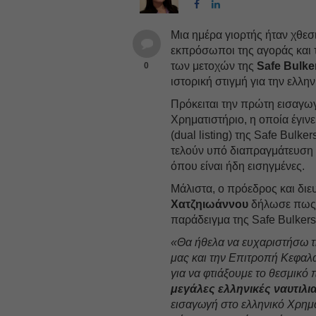
Μια ημέρα γιορτής ήταν χθεσ
εκπρόσωποι της αγοράς και τ
των μετοχών της
Safe Bulke
0
ιστορική στιγμή για την ελλη
Πρόκειται την πρώτη εισαγωγ
Χρηματιστήριο, η οποία έγινε
(dual listing) της Safe Bulk
τελούν υπό διαπραγμάτευση 
όπου είναι ήδη εισηγμένες.
Μάλιστα, ο πρόεδρος και διε
Χατζηιωάννου
δήλωσε πως α
παράδειγμα της Safe Bulkers
«Θα ήθελα να ευχαριστήσω 
μας και την Επιτροπή Κεφαλα
για να φτιάξουμε το θεσμικό 
μεγάλες ελληνικές ναυτιλι
εισαγωγή στο ελληνικό Χρημα