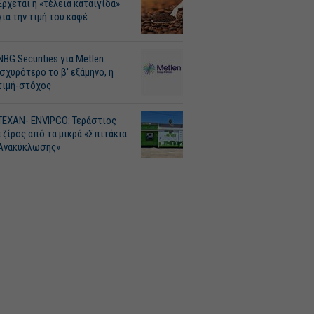
Ερχεται η «τέλεια καταιγίδα»
για την τιμή του καφέ
NBG Securities για Metlen:
Ισχυρότερο το β' εξάμηνο, η
τιμή-στόχος
ΤΕΧΑΝ- ENVIPCO: Τεράστιος
τζίρος από τα μικρά «Σπιτάκια
Ανακύκλωσης»