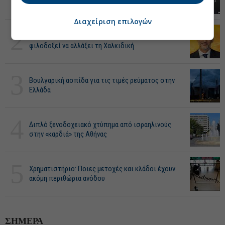
του 1987
Διαχείριση επιλογών
2
Ζησιάδης (ONYX): Η επένδυση 388 εκατ. που
φιλοδοξεί να αλλάξει τη Χαλκιδική
3
Βουλγαρική ασπίδα για τις τιμές ρεύματος στην
Ελλάδα
4
Διπλό ξενοδοχειακό χτύπημα από ισραηλινούς
στην «καρδιά» της Αθήνας
5
Χρηματιστήριο: Ποιες μετοχές και κλάδοι έχουν
ακόμη περιθώρια ανόδου
ΣΗΜΕΡΑ