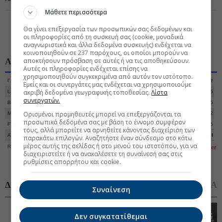
Μάθετε περισσότερα
1
Θα γίνει επεξεργασία των προσωπικών σας δεδομένων και
«
»
οι πληροφορίες από τη συσκευή σας (cookie, μοναδικά
αναγνωριστικά και άλλα δεδομένα συσκευής) ενδέχεται να
κοινοποιηθούν σε 237 παρόχους, οι οποίοι μπορούν να
αποκτήσουν πρόσβαση σε αυτές ή να τις αποθηκεύσουν.
ΑΓΟΡΕΣ
Χ. ΑΘΗΝΩΝ
ΔΙΕΘΝΕΙΣ
Αυτές οι πληροφορίες ενδέχεται επίσης να
χρησιμοποιηθούν συγκεκριμένα από αυτόν τον ιστότοπο.
Γ. Δείκτης
2.615,07
+0,25%
Αξία
237.220.882
Εμείς και οι συνεργάτες μας ενδέχεται να χρησιμοποιούμε
ακριβή δεδομένα γεωγραφικής τοποθεσίας.
Λίστα
Large Cap
6.675,44
+0,28%
Όγκος
37.430.705
συνεργατών.
Banks
3.039,29
+0,16%
Ανοδικές
65
Ορισμένοι προμηθευτές μπορεί να επεξεργάζονται τα
Mid Cap
3.155,14
+0,21%
Καθοδικές
42
προσωπικά δεδομένα σας με βάση το έννομο συμφέρον
FTSE DIV
5.361,58
+0,24%
Αμετάβλητες
15
τους, αλλά μπορείτε να αρνηθείτε κάνοντας διαχείριση των
ATHEX ESG
3.116,25
+0,28%
Αγορά
ΚΛΕΙΣΤΗ
παρακάτω επιλογών. Αναζητήστε έναν σύνδεσμο στο κάτω
μέρος αυτής της σελίδας ή στο μενού του ιστοτόπου, για να
Realtime Data
7/8/2026-17:25
διαχειριστείτε ή να ανακαλέσετε τη συναίνεσή σας στις
ρυθμίσεις απορρήτου και cookie.
ΔΗΜΟΦΙΛΗ
ΣΧΟΛΙΑΣΜΕΝΑ
Συναίνεση
1
O Mr. Big Short προειδοποιεί για κραχ αντίστοιχο
Δεν συγκατατίθεμαι