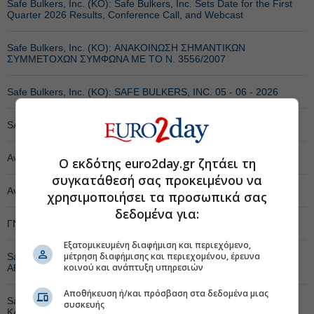
Safe Bulkers, Inc. (ΚΟ): Safe Bulkers, Inc. Sets Date for the First
Quarter 2026 Results, Conference Call, and Webcast
Safe Bulkers, Inc. (ΚΟ): ΑΝΑΚΟΙΝΩΣΗ ΣΗΜΑΝΤΙΚΩΝ
ΣΥΜΜΕΤΟΧΩΝ ΣΥΜΦΩΝΑ ΜΕ ΤΟ Ν. 3556/2007
Safe Bulkers, Inc. (ΚΟ): SAFE BULKERS, INC. 05 - 06 - 2026
SAFE BULKERS, INC. 02 - 06 - 2026 - ΝΕΟ
Ανακοίνωση Τιμής Εναρξης Διαπραγμάτευσης
Ο εκδότης euro2day.gr ζητάει τη
συγκατάθεσή σας προκειμένου να
Availability of 2025 Sustainability Report
χρησιμοποιήσει τα προσωπικά σας
δεδομένα για:
ΓΝΩΣΤΟΠΟΙΗΣΗ ΔΙΟΡΙΣΜΟΥ ΕΙΔΙΚΟΥ ΔΙΑΠΡΑΓΜΑΤΕΥΤΗ
Εξατομικευμένη διαφήμιση και περιεχόμενο,
μέτρηση διαφήμισης και περιεχομένου, έρευνα
Safe Bulkers, Inc. (ΚΟ): ΑΝΑΚΟΙΝΩΣΗ ΓΙΑ ΤΟΝ ΣΥΝΟΛΙΚΟ
κοινού και ανάπτυξη υπηρεσιών
ΑΡΙΘΜΟ ΔΙΚΑΙΩΜΑΤΩΝ ΨΗΦΟΥ
Αποθήκευση ή/και πρόσβαση στα δεδομένα μιας
Safe Bulkers, Inc. (ΚΟ): ΑΝΑΚΟΙΝΩΣΗ ΚΡΑΤΟΥΣ ΜΕΛΟΥΣ
συσκευής
ΚΑΤΑΓΩΓΗΣ