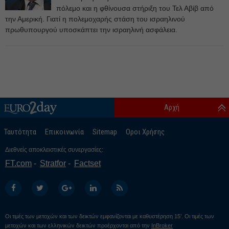
πόλεμο και η φθίνουσα στήριξη του Τελ Αβίβ από
την Αμερική. Γιατί η πολεμοχαρής στάση του ισραηλινού
πρωθυπουργού υποσκάπτει την ισραηλινή ασφάλεια.
Αρχή
Ταυτότητα
Επικοινωνία
Sitemap
Οροι Χρήσης
Διεθνείς αποκλειστικές συνεργασίες:
FT.com
Stratfor
Factset
Οι τιμές των μετοχών και των δεικτών εμφανίζονται με καθυστέρηση 15’. Οι τιμές των
μετοχών και των ελληνικών δεικτών προέρχονται από την
InBroker