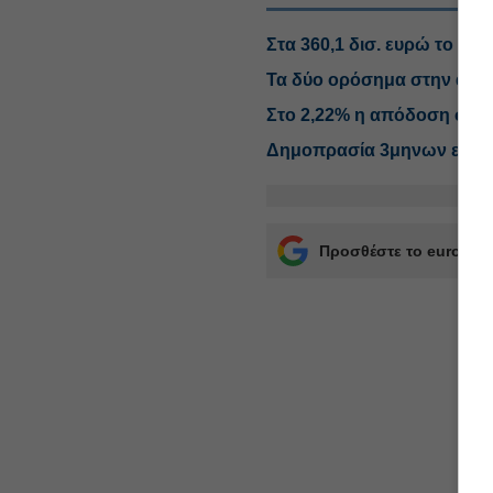
Στα 360,1 δισ. ευρώ το δημ
Τα δύο ορόσημα στην απο
Στο 2,22% η απόδοση στη
Δημοπρασία 3μηνων εντόκ
Προσθέστε το euro2day