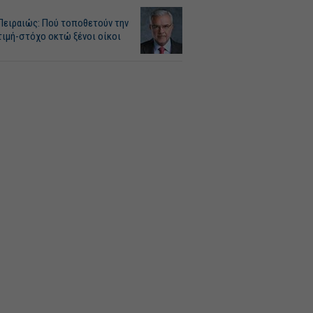
Πειραιώς: Πού τοποθετούν την
τιμή-στόχο οκτώ ξένοι οίκοι