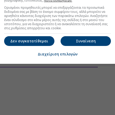
γεωγραφικής τοποθεσίας.
Λίστα συνεργατών.
Ορισμένοι προμηθευτές μπορεί να επεξεργάζονται τα προσωπικά
δεδομένα σας με βάση το έννομο συμφέρον τους, αλλά μπορείτε να
αρνηθείτε κάνοντας διαχείριση των παρακάτω επιλογών. Αναζητήστε
έναν σύνδεσμο στο κάτω μέρος αυτής της σελίδας ή στο μενού του
ιστοτόπου, για να διαχειριστείτε ή να ανακαλέσετε τη συναίνεσή σας
στις ρυθμίσεις απορρήτου και cookie.
Δεν συγκατατίθεμαι
Συναίνεση
Διαχείριση επιλογών