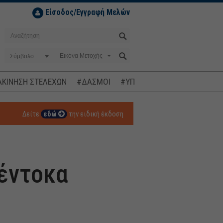
Είσοδος/Εγγραφή Μελών
Σύμβολο
ΚΙΝΗΣΗ ΣΤΕΛΕΧΩΝ
#ΔΑΣΜΟΙ
#ΥΠΟΚΛΟΠΕΣ
#ΠΛΗΘΩΡΙΣΜ
Δείτε
εδώ
την ειδική έκδοση
 έντοκα