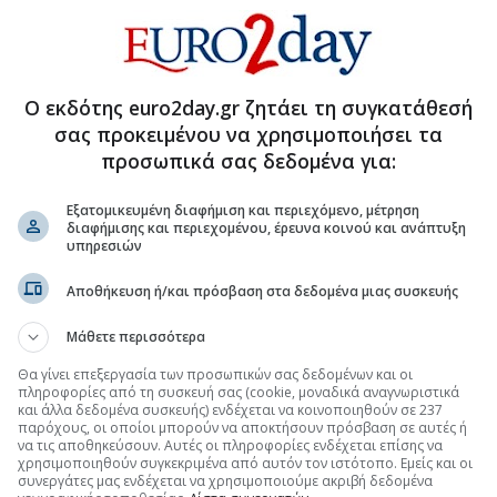
όσιο χρέος το 1ο τρίμηνο του 2026
κλιμάκωση του δημοσίου χρέους
Ο εκδότης euro2day.gr ζητάει τη συγκατάθεσή
 δημοπρασία των 3μηνων εντόκων γραμματίων
σας προκειμένου να χρησιμοποιήσει τα
ων γραμματίων του δημοσίου στις 31/7
προσωπικά σας δεδομένα για:
Εξατομικευμένη διαφήμιση και περιεχόμενο, μέτρηση
διαφήμισης και περιεχομένου, έρευνα κοινού και ανάπτυξη
υπηρεσιών
.gr στο Discover
Αποθήκευση ή/και πρόσβαση στα δεδομένα μιας συσκευής
Μάθετε περισσότερα
Θα γίνει επεξεργασία των προσωπικών σας δεδομένων και οι
πληροφορίες από τη συσκευή σας (cookie, μοναδικά αναγνωριστικά
και άλλα δεδομένα συσκευής) ενδέχεται να κοινοποιηθούν σε 237
παρόχους, οι οποίοι μπορούν να αποκτήσουν πρόσβαση σε αυτές ή
να τις αποθηκεύσουν. Αυτές οι πληροφορίες ενδέχεται επίσης να
χρησιμοποιηθούν συγκεκριμένα από αυτόν τον ιστότοπο. Εμείς και οι
συνεργάτες μας ενδέχεται να χρησιμοποιούμε ακριβή δεδομένα