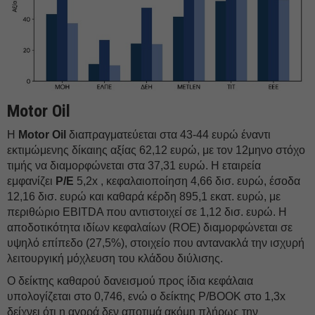
Motor Oil
Η
Motor Oil
διαπραγματεύεται στα 43-44 ευρώ έναντι
εκτιμώμενης δίκαιης αξίας 62,12 ευρώ, με τον 12μηνο στόχο
τιμής να διαμορφώνεται στα 37,31 ευρώ. Η εταιρεία
εμφανίζει
P/E
5,2x , κεφαλαιοποίηση 4,66 δισ. ευρώ, έσοδα
12,16 δισ. ευρώ και καθαρά κέρδη 895,1 εκατ. ευρώ, με
περιθώριο EBITDA που αντιστοιχεί σε 1,12 δισ. ευρώ. Η
αποδοτικότητα ιδίων κεφαλαίων (ROE) διαμορφώνεται σε
υψηλό επίπεδο (27,5%), στοιχείο που αντανακλά την ισχυρή
λειτουργική μόχλευση του κλάδου διύλισης.
Ο δείκτης καθαρού δανεισμού προς ίδια κεφάλαια
υπολογίζεται στο 0,746, ενώ ο δείκτης P/BOOK στο 1,3x
δείχνει ότι η αγορά δεν αποτιμά ακόμη πλήρως την