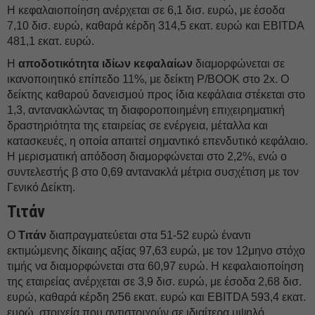
Η κεφαλαιοποίηση ανέρχεται σε 6,1 δισ. ευρώ, με έσοδα
7,10 δισ. ευρώ, καθαρά κέρδη 314,5 εκατ. ευρώ και EBITDA
481,1 εκατ. ευρώ.
Η
αποδοτικότητα ιδίων κεφαλαίων
διαμορφώνεται σε
ικανοποιητικό επίπεδο 11%, με δείκτη P/BOOK στο 2x. Ο
δείκτης καθαρού δανεισμού προς ίδια κεφάλαια στέκεται στο
1,3, αντανακλώντας τη διαφοροποιημένη επιχειρηματική
δραστηριότητα της εταιρείας σε ενέργεια, μέταλλα και
κατασκευές, η οποία απαιτεί σημαντικό επενδυτικό κεφάλαιο.
Η μερισματική απόδοση διαμορφώνεται στο 2,2%, ενώ ο
συντελεστής β στο 0,69 αντανακλά μέτρια συσχέτιση με τον
Γενικό Δείκτη.
Τιτάν
Ο
Τιτάν
διαπραγματεύεται στα 51-52 ευρώ έναντι
εκτιμώμενης δίκαιης αξίας 97,63 ευρώ, με τον 12μηνο στόχο
τιμής να διαμορφώνεται στα 60,97 ευρώ. Η κεφαλαιοποίηση
της εταιρείας ανέρχεται σε 3,9 δισ. ευρώ, με έσοδα 2,68 δισ.
ευρώ, καθαρά κέρδη 256 εκατ. ευρώ και EBITDA 593,4 εκατ.
ευρώ, στοιχεία που αντιστοιχούν σε ιδιαίτερα υψηλό