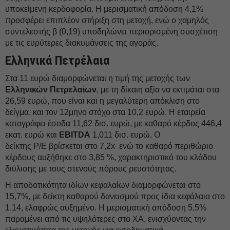
υποκείμενη κερδοφορία. Η μερισματική απόδοση 4,1%
προσφέρει επιπλέον στήριξη στη μετοχή, ενώ ο χαμηλός
συντελεστής β (0,19) υποδηλώνει περιορισμένη συσχέτιση
με τις ευρύτερες διακυμάνσεις της αγοράς.
Ελληνικά Πετρέλαια
Στα 11 ευρώ διαμορφώνεται η τιμή της μετοχής των
Ελληνικών Πετρελαίων
, με τη δίκαιη αξία να εκτιμάται στα
26,59 ευρώ, που είναι και η μεγαλύτερη απόκλιση στο
δείγμα, και τον 12μηνο στόχο στα 10,2 ευρώ. Η εταιρεία
καταγράφει έσοδα 11,62 δισ. ευρώ, με καθαρό κέρδος 446,4
εκατ. ευρώ και
EBITDA
1,011 δισ. ευρώ. Ο
δείκτης P/E βρίσκεται στο 7,2x ενώ το καθαρό περιθώριο
κέρδους αυξήθηκε στο 3,85 %, χαρακτηριστικό του κλάδου
διύλισης με τους στενούς πόρους ρευστότητας.
Η αποδοτικότητα ιδίων κεφαλαίων διαμορφώνεται στο
15,7%, με δείκτη καθαρού δανεισμού προς ίδια κεφάλαια στο
1,14, ελαφρώς αυξημένο. Η μερισματική απόδοση 5,5%
παραμένει από τις υψηλότερες στο ΧΑ, ενισχύοντας την