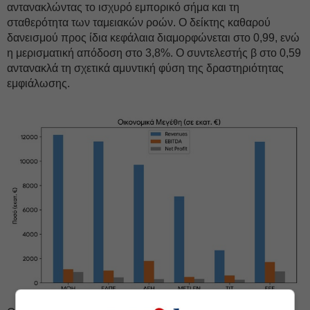
αντανακλώντας το ισχυρό εμπορικό σήμα και τη
σταθερότητα των ταμειακών ροών. Ο δείκτης καθαρού
δανεισμού προς ίδια κεφάλαια διαμορφώνεται στο 0,99, ενώ
η μερισματική απόδοση στο 3,8%. Ο συντελεστής β στο 0,59
αντανακλά τη σχετικά αμυντική φύση της δραστηριότητας
εμφιάλωσης.