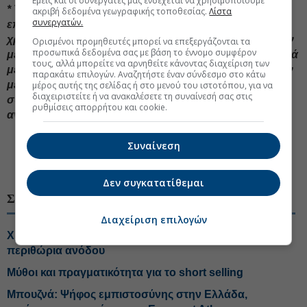
Εμείς και οι συνεργάτες μας ενδέχεται να χρησιμοποιούμε
* Το παραπάνω άρθρο δεν αποτελεί σύσταση
ακριβή δεδομένα γεωγραφικής τοποθεσίας.
Λίστα
συνεργατών.
επενδυτικής στρατηγικής αναφορικά με
χρηματοπιστωτικά μέσα ή εκδότες χρηματοπιστωτικών
Ορισμένοι προμηθευτές μπορεί να επεξεργάζονται τα
προσωπικά δεδομένα σας με βάση το έννομο συμφέρον
μέσων και δεν περιέχει την οποιαδήποτε γνώμη σχετικά
τους, αλλά μπορείτε να αρνηθείτε κάνοντας διαχείριση των
με την παρούσα ή μελλοντική αξία χρηματοπιστωτικών
παρακάτω επιλογών. Αναζητήστε έναν σύνδεσμο στο κάτω
μέσων. Οι πληροφορίες και οι απόψεις στο
μέρος αυτής της σελίδας ή στο μενού του ιστοτόπου, για να
διαχειριστείτε ή να ανακαλέσετε τη συναίνεσή σας στις
συγκεκριμένο άρθρο είναι για ενημέρωση του
ρυθμίσεις απορρήτου και cookie.
αναγνώστη και μόνο.
#Εισηγμένες Χρηματιστήριο
#Ελληνικές μετοχές
Συναίνεση
#Euronext Athens
Δεν συγκατατίθεμαι
ΣΧΕΤΙΚΑ ΘΕΜΑΤΑ
Διαχείριση επιλογών
Χρηματιστήριο: Ποιες μετοχές και κλάδοι έχουν ακόμη
περιθώρια ανόδου
Μύθοι και πραγματικότητα για το short selling
Μπουζνά: Ψήφος εμπιστοσύνης στην Ελλάδα,