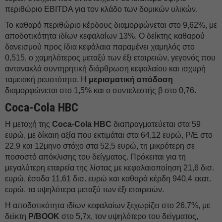
περιθώριο EBITDA για τον κλάδο των δομικών υλικών.
Το καθαρό περιθώριο κέρδους διαμορφώνεται στο 9,62%, με
αποδοτικότητα ιδίων κεφαλαίων 13%. Ο δείκτης καθαρού
δανεισμού προς ίδια κεφάλαια παραμένει χαμηλός στο
0,515, ο χαμηλότερος μεταξύ των έξι εταιρειών, γεγονός που
αντανακλά συντηρητική διάρθρωση κεφαλαίου και ισχυρή
ταμειακή ρευστότητα. Η
μερισματική απόδοση
διαμορφώνεται στο 1,5% και ο συντελεστής β στο 0,76.
Coca-Cola HBC
Η μετοχή της
Coca-Cola HBC
διαπραγματεύεται στα 59
ευρώ, με δίκαιη αξία που εκτιμάται στα 64,12 ευρώ, P/E στο
22,9 και 12μηνο στόχο στα 52,5 ευρώ, τη μικρότερη σε
ποσοστό απόκλισης του δείγματος. Πρόκειται για τη
μεγαλύτερη εταιρεία της λίστας με κεφαλαιοποίηση 21,6 δισ.
ευρώ, έσοδα 11,61 δισ. ευρώ και καθαρά κέρδη 940,4 εκατ.
ευρώ, τα υψηλότερα μεταξύ των έξι εταιρειών.
Η αποδοτικότητα ιδίων κεφαλαίων ξεχωρίζει στο 26,7%, με
δείκτη
P/BOOK
στο 5,7x, τον υψηλότερο του δείγματος,