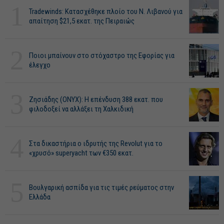
1
Tradewinds: Κατασχέθηκε πλοίο του Ν. Λιβανού για
απαίτηση $21,5 εκατ. της Πειραιώς
2
Ποιοι μπαίνουν στο στόχαστρο της Εφορίας για
έλεγχο
3
Ζησιάδης (ONYX): Η επένδυση 388 εκατ. που
φιλοδοξεί να αλλάξει τη Χαλκιδική
4
Στα δικαστήρια ο ιδρυτής της Revolut για το
«χρυσό» superyacht των €350 εκατ.
5
Βουλγαρική ασπίδα για τις τιμές ρεύματος στην
Ελλάδα