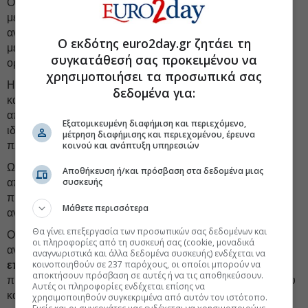
Οι έξι αυτές μετοχές διαφέρουν σημαντικά ως προς το
μέγεθος, τον κλάδο και το προφίλ κινδύνου, γεγονός που
αναδεικνύει ότι η απόκλιση από τη δίκαιη αξία δεν αποτελεί
Ο εκδότης euro2day.gr ζητάει τη
μεμονωμένο φαινόμενο ενός κλάδου αλλά διατρέχει
συγκατάθεσή σας προκειμένου να
οριζόντια την ελληνική αγορά.
χρησιμοποιήσει τα προσωπικά σας
Η ύπαρξη περιθωρίου ανόδου δεν συνεπάγεται αυτόματα
δεδομένα για:
και επενδυτική ευκαιρία, καθώς η αγορά ενδέχεται να
αποτιμά επιπλέον παράγοντες κινδύνου, κλαδικές
Εξατομικευμένη διαφήμιση και περιεχόμενο,
ιδιαιτερότητες ή αβεβαιότητες που δεν αποτυπώνονται
μέτρηση διαφήμισης και περιεχομένου, έρευνα
κοινού και ανάπτυξη υπηρεσιών
πλήρως στα ιστορικά θεμελιώδη μεγέθη.
Ωστόσο, η συστηματική παρακολούθηση τέτοιων
Αποθήκευση ή/και πρόσβαση στα δεδομένα μιας
συσκευής
αποκλίσεων αποτελεί χρήσιμο εργαλείο για τον
προσδιορισμό υποψήφιων μετοχών προς περαιτέρω
Μάθετε περισσότερα
ανάλυση.
Θα γίνει επεξεργασία των προσωπικών σας δεδομένων και
Οι παρούσες εκτιμήσεις δίκαιης αξίας βασίζονται σε
οι πληροφορίες από τη συσκευή σας (cookie, μοναδικά
ανάλυση θεμελιωδών μεγεθών και
δεν αποτελούν
αναγνωριστικά και άλλα δεδομένα συσκευής) ενδέχεται να
κοινοποιηθούν σε 237 παρόχους, οι οποίοι μπορούν να
επενδυτική σύσταση
. Κάθε επενδυτική απόφαση θα
αποκτήσουν πρόσβαση σε αυτές ή να τις αποθηκεύσουν.
πρέπει να λαμβάνει υπόψη το προσωπικό προφίλ κινδύνου
Αυτές οι πληροφορίες ενδέχεται επίσης να
και τον επενδυτικό ορίζοντα του επενδυτή.
χρησιμοποιηθούν συγκεκριμένα από αυτόν τον ιστότοπο.