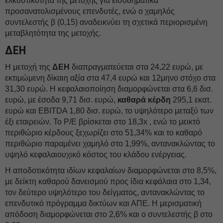
ελκυστικότητα της μετοχής για εισοδηματικά
προσανατολισμένους επενδυτές, ενώ ο χαμηλός
συντελεστής β (0,15) αναδεικνύει τη σχετικά περιορισμένη
μεταβλητότητα της μετοχής.
ΔΕH
Η μετοχή της
ΔEΗ
διαπραγματεύεται στα 24,22 ευρώ, με
εκτιμώμενη δίκαιη αξία στα 47,4 ευρώ και 12μηνο στόχο στα
31,30 ευρώ. Η κεφαλαιοποίηση διαμορφώνεται στα 6,6 δισ.
ευρώ, με έσοδα 9,71 δισ. ευρώ,
καθαρά κέρδη
295,1 εκατ.
ευρώ και EBITDA 1,80 δισ. ευρώ, το υψηλότερο μεταξύ των
έξι εταιρειών. Το P/E βρίσκεται στο 18,3x , ενώ το μεικτό
περιθώριο κέρδους ξεχωρίζει στο 51,34% και το καθαρό
περιθώριο παραμένει χαμηλό στο 1,99%, αντανακλώντας το
υψηλό κεφαλαιουχικό κόστος του κλάδου ενέργειας.
Η αποδοτικότητα ιδίων κεφαλαίων διαμορφώνεται στο 8,5%,
με δείκτη καθαρού δανεισμού προς ίδια κεφάλαια στο 1,34,
τον δεύτερο υψηλότερο του δείγματος, αντανακλώντας το
επενδυτικό πρόγραμμα δικτύων και ΑΠΕ. Η μερισματική
απόδοση διαμορφώνεται στο 2,6% και ο συντελεστής β στο