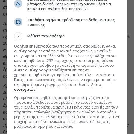
κατά τη γνώμη μου, πολύ σωστά ρίχνετε το βάρος σε όλα
μέτρηση διαφήμισης και περιεχομένου, έρευνα
αυτά τα ζητήματα. Και, στο κάτω κάτω, αυτό είναι και η
κοινού και ανάπτυξη υπηρεσιών
συνταγματική σας υποχρέωση.
Αποθήκευση ή/και πρόσβαση στα δεδομένα μιας
Διαπίστωσα στον Έβρο, ότι υπάρχει μια αίσθηση
συσκευής
αναβάθμισης της περιοχής, ιδίως λόγω των ενεργειακών
Μάθετε περισσότερα
εξελίξεων και της μετατροπής της περιοχής σε πύλη εισόδου
ενέργειας προς βορράν, προς κεντρική και ανατολική
Θα γίνει επεξεργασία των προσωπικών σας δεδομένων και
Ευρώπη. Υπάρχει αυτή η αίσθηση. Θέλουν στοργή και
οι πληροφορίες από τη συσκευή σας (cookie, μοναδικά
αναγνωριστικά και άλλα δεδομένα συσκευής) ενδέχεται να
φροντίδα οι ακρίτες μας και νομίζω πως αυτό το ασπάζεστε
κοινοποιηθούν σε 237 παρόχους, οι οποίοι μπορούν να
κι εσείς. Και τα έργα τα οποία γίνονται σε τομείς δημοσίων
αποκτήσουν πρόσβαση σε αυτές ή να τις αποθηκεύσουν.
έργων, σε τομείς πολιτισμού αποδεικνύουν αυτή την
Αυτές οι πληροφορίες ενδέχεται επίσης να
χρησιμοποιηθούν συγκεκριμένα από αυτόν τον ιστότοπο.
κατάφαση της κυβέρνησης.
Εμείς και οι συνεργάτες μας ενδέχεται να χρησιμοποιούμε
ακριβή δεδομένα γεωγραφικής τοποθεσίας.
Λίστα
Χρειάζονται πάντα περισσότερα έργα σε μια περιοχή τόσο
συνεργατών.
ευαίσθητη και νομίζω πως από εδώ και πέρα και μέχρι την
Ορισμένοι προμηθευτές μπορεί να επεξεργάζονται τα
εξάντληση
της συνταγματικής θητείας της Κυβέρνησης
προσωπικά δεδομένα σας με βάση το έννομο συμφέρον
έχουν πολλά να γίνουν. Είναι δύσκολη προσπάθεια να
τους, αλλά μπορείτε να αρνηθείτε κάνοντας διαχείριση των
κάνεις αυτό το περίφημο άλμα μεγαλύτερο από τη φθορά,
παρακάτω επιλογών. Αναζητήστε έναν σύνδεσμο στο κάτω
μέρος αυτής της σελίδας ή στο μενού του ιστοτόπου, για να
αλλά είστε καταδικασμένος να αντιμετωπίζετε όλα αυτά τα
διαχειριστείτε ή να ανακαλέσετε τη συναίνεσή σας στις
προβλήματα, που όπως προ είπα ένα λύνεις - ένα, δύο, τρία
ρυθμίσεις απορρήτου και cookie.
δημιουργούνται. Και έχει και αυτό τη γοητεία του, διότι η