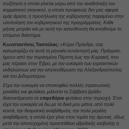
συζήτηση η οποία γίνεται γύρω από την αναδιάταξη του
κομματικού σκηνικού, η οποία προφανώς δεν μας αφορά
εμάς άμεσα, η προσήλωση της κυβέρνησης παραμένει στην
υλοποίηση του κυβερνητικού της προγράμματος. Κάθε
μήνας μετράει και με αυτή την κατεύθυνση θα κινηθούμε το
επόμενο διάστημα.
Κωνσταντίνος Τασούλας:
«Κύριε Πρόεδρε, σας
καλωσορίζω σε αυτή τη μηνιαία συνάντησή μας. Πράγματι,
ήμουν από την περασμένη Πέμπτη έως την Κυριακή, που
μας πέρασε στον Έβρο, με την ευκαιρία των εορταστικών
εκδηλώσεων για την απελευθέρωση της Αλεξανδρούπολης
και του Διδυμοτείχου.
Είχα την ευκαιρία να επισκεφθώ πολλές στρατιωτικές
μονάδες και φυλάκια, μάλιστα το Σάββατο βράδυ
διανυκτέρευσα σε
επιμεθόριο
φυλάκιο στην περιοχή. Έτσι
είχα την ευκαιρία να δω με τα δικά μου μάτια, από πολύ
κοντά, την θεαματική αναβάθμιση, την πολύ μεγάλη
αναβάθμιση, η οποία έχει γίνει στον τομέα της άμυνας, ιδίως
μετά την αποτυχημένη προσπάθεια υβριδικής εισβολής η