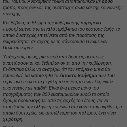
του Ταμείου Ανάκαμψης τελικά αξιοποιήθηκαν με
ορθό
τρόπο, προς όφελος της ανάπτυξης αλλά και της κοινωνικής
συνοχής.
Και βέβαια, το βλέμμα της κυβέρνησης παραμένει
προσηλωμένο στο μεγάλο πρόβλημα του κόστους ζωής, το
οποίο δυστυχώς επιτείνεται από την παράταση της
εκκρεμότητας σε σχέση με τη σύγκρουση Ηνωμένων
Πολιτειών-Ιράν.
Υπάρχουν, όμως, μια σειρά από δράσεις οι οποίες
αναπτύσσονται και ξεδιπλώνονται από την κυβέρνηση.
Ενδεικτικά θέλω να αναφέρω ότι τον επόμενο μήνα θα
πληρωθεί, θα καταβληθεί το
έκτακτο βοήθημα
των 150
ευρώ ανά τέκνο στη μεγάλη πλειονότητα των ελληνικών
οικογενειών με παιδιά. Είναι ένα μέρος μόνο του
προγράμματος των 800 εκατομμυρίων ευρώ το οποίο
έχουμε δρομολογήσει από τις αρχές του έτους για να
στηρίξουμε την ελληνική κοινωνία απέναντι στην ακρίβεια, η
οποία δυστυχώς, ως αποτέλεσμα του πολέμου, έχει γίνει
χειρότερη.