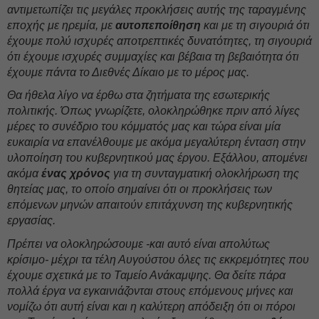
αντιμετωπίζει τις μεγάλες προκλήσεις αυτής της ταραγμένης
εποχής με ηρεμία, με
αυτοπεποίθηση
και με τη σιγουριά ότι
έχουμε πολύ ισχυρές αποτρεπτικές δυνατότητες, τη σιγουριά
ότι έχουμε ισχυρές συμμαχίες και βέβαια τη βεβαιότητα ότι
έχουμε πάντα το Διεθνές Δίκαιο με το μέρος μας.
Θα ήθελα λίγο να έρθω στα ζητήματα της εσωτερικής
πολιτικής. Όπως γνωρίζετε, ολοκληρώθηκε πριν από λίγες
μέρες το συνέδριο του κόμματός μας και τώρα είναι μία
ευκαιρία να επανέλθουμε με ακόμα μεγαλύτερη ένταση στην
υλοποίηση του κυβερνητικού μας έργου. Εξάλλου, απομένει
ακόμα
ένας χρόνος
για τη συνταγματική ολοκλήρωση της
θητείας μας, το οποίο σημαίνει ότι οι προκλήσεις των
επόμενων μηνών απαιτούν επιτάχυνση της κυβερνητικής
εργασίας.
Πρέπει να ολοκληρώσουμε -και αυτό είναι απολύτως
κρίσιμο- μέχρι τα τέλη Αυγούστου όλες τις εκκρεμότητες που
έχουμε σχετικά με το Ταμείο Ανάκαμψης. Θα δείτε πάρα
πολλά έργα να εγκαινιάζονται στους επόμενους μήνες και
νομίζω ότι αυτή είναι και η καλύτερη απόδειξη ότι οι πόροι