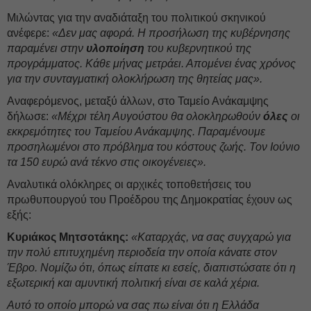
Μιλώντας για την αναδιάταξη του πολιτικού σκηνικού
ανέφερε:
«Δεν μας αφορά. Η προσήλωση της κυβέρνησης
παραμένει στην
υλοποίηση
του κυβερνητικού της
προγράμματος. Κάθε μήνας μετράει. Απομένει ένας χρόνος
για την συνταγματική ολοκλήρωση της θητείας μας».
Αναφερόμενος, μεταξύ άλλων, στο Ταμείο Ανάκαμψης
δήλωσε:
«Μέχρι τέλη Αυγούστου θα ολοκληρωθούν
όλες
οι
εκκρεμότητες του Ταμείου Ανάκαμψης. Παραμένουμε
προσηλωμένοι στο πρόβλημα του κόστους ζωής. Τον Ιούνιο
τα 150 ευρώ ανά τέκνο στις οικογένειες».
Αναλυτικά ολόκληρες οι αρχικές τοποθετήσεις του
πρωθυπουργού του Προέδρου της Δημοκρατίας έχουν ως
εξής:
Κυριάκος Μητσοτάκης:
«Καταρχάς, να σας συγχαρώ για
την πολύ επιτυχημένη περιοδεία την οποία κάνατε στον
Έβρο. Νομίζω ότι, όπως είπατε κι εσείς, διαπιστώσατε ότι η
εξωτερική και αμυντική πολιτική είναι σε καλά χέρια.
Αυτό το οποίο μπορώ να σας πω είναι ότι η Ελλάδα