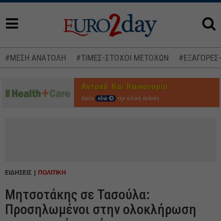
#ΜΕΣΗ ΑΝΑΤΟΛΗ
#ΤΙΜΕΣ-ΣΤΟΧΟΙ ΜΕΤΟΧΩΝ
#ΕΞΑΓΟΡΕΣ
Δείτε
εδώ
την ειδική έκδοση
ΕΙΔΗΣΕΙΣ
ΠΟΛΙΤΙΚΗ
Μητσοτάκης σε Τασούλα:
Προσηλωμένοι στην ολοκλήρωση