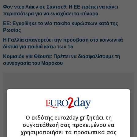
Φον ντερ Λάιεν σε Σάντσεθ: Η ΕΕ πρέπει να κάνει
περισσότερα για να ενισχύσει τα σύνορα
ΕΕ: Εγκρίθηκε το νέο πακέτο κυρώσεων κατά της
Ρωσίας
H Γαλλία απαγορεύει την πρόσβαση στα κοινωνικά
δίκτυα για παιδιά κάτω των 15
Κομισιόν για Θέουτα: Πρέπει να διασφαλίσουμε τη
συνεργασία του Μαρόκου
Ο εκδότης euro2day.gr ζητάει τη
συγκατάθεσή σας προκειμένου να
χρησιμοποιήσει τα προσωπικά σας