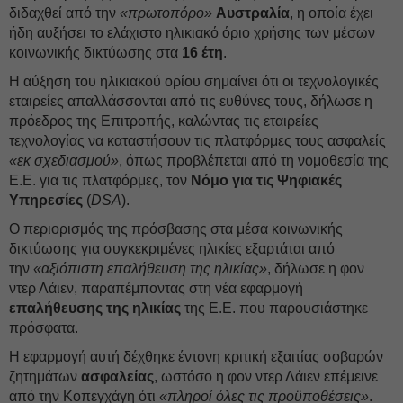
διδαχθεί από την
«πρωτοπόρο»
Αυστραλία
, η οποία έχει
ήδη αυξήσει το ελάχιστο ηλικιακό όριο χρήσης των μέσων
κοινωνικής δικτύωσης στα
16 έτη
.
Η αύξηση του ηλικιακού ορίου σημαίνει ότι οι τεχνολογικές
εταιρείες απαλλάσσονται από τις ευθύνες τους, δήλωσε η
πρόεδρος της Επιτροπής, καλώντας τις εταιρείες
τεχνολογίας να καταστήσουν τις πλατφόρμες τους ασφαλείς
«εκ σχεδιασμού»
, όπως προβλέπεται από τη νομοθεσία της
Ε.Ε. για τις πλατφόρμες, τον
Νόμο για τις Ψηφιακές
Υπηρεσίες
(
DSA
).
Ο περιορισμός της πρόσβασης στα μέσα κοινωνικής
δικτύωσης για συγκεκριμένες ηλικίες εξαρτάται από
την
«αξιόπιστη επαλήθευση της ηλικίας»
, δήλωσε η φον
ντερ Λάιεν, παραπέμποντας στη νέα εφαρμογή
επαλήθευσης της ηλικίας
της Ε.Ε. που παρουσιάστηκε
πρόσφατα.
Η εφαρμογή αυτή δέχθηκε έντονη κριτική εξαιτίας σοβαρών
ζητημάτων
ασφαλείας
, ωστόσο η φον ντερ Λάιεν επέμεινε
από την Κοπεγχάγη ότι
«πληροί όλες τις προϋποθέσεις»
.