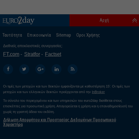
Αρχή
Ταυτότητα
Επικοινωνία
Sitemap
Οροι Χρήσης
Διεθνείς αποκλειστικές συνεργασίες:
FT.com
Stratfor
Factset
Οι τιμές των μετοχών και των δεικτών εμφανίζονται με καθυστέρηση 15’. Οι τιμές των
μετοχών και των ελληνικών δεικτών προέρχονται από την
InBroker
Το σύνολο του περιεχομένου και των υπηρεσιών του euro2day διατίθεται στους
επισκέπτες για προσωπική χρήση. Απαγορεύεται η χρήση και η επαναδημοσίευσή του
χωρίς τη γραπτή άδεια του εκδότη.
Δήλωση Απορρήτου και Προστασίας Δεδομένων Προσωπικού
Χαρακτήρα