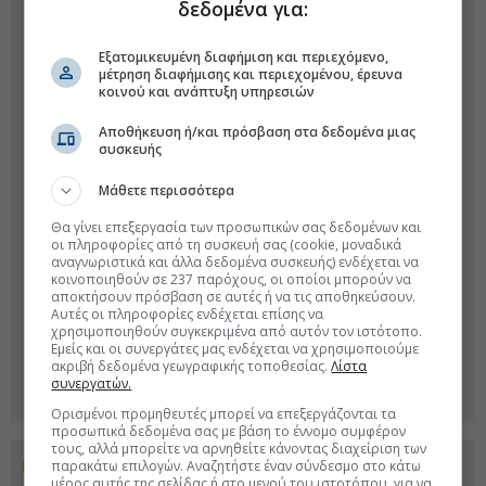
δεδομένα για:
Εξατομικευμένη διαφήμιση και περιεχόμενο,
μέτρηση διαφήμισης και περιεχομένου, έρευνα
κοινού και ανάπτυξη υπηρεσιών
Αποθήκευση ή/και πρόσβαση στα δεδομένα μιας
συσκευής
Μάθετε περισσότερα
Θα γίνει επεξεργασία των προσωπικών σας δεδομένων και
οι πληροφορίες από τη συσκευή σας (cookie, μοναδικά
αναγνωριστικά και άλλα δεδομένα συσκευής) ενδέχεται να
κοινοποιηθούν σε 237 παρόχους, οι οποίοι μπορούν να
αποκτήσουν πρόσβαση σε αυτές ή να τις αποθηκεύσουν.
Αυτές οι πληροφορίες ενδέχεται επίσης να
χρησιμοποιηθούν συγκεκριμένα από αυτόν τον ιστότοπο.
Εμείς και οι συνεργάτες μας ενδέχεται να χρησιμοποιούμε
ακριβή δεδομένα γεωγραφικής τοποθεσίας.
Λίστα
συνεργατών.
Ορισμένοι προμηθευτές μπορεί να επεξεργάζονται τα
προσωπικά δεδομένα σας με βάση το έννομο συμφέρον
τους, αλλά μπορείτε να αρνηθείτε κάνοντας διαχείριση των
παρακάτω επιλογών. Αναζητήστε έναν σύνδεσμο στο κάτω
Προσθέστε το euro2day.gr στο Discover
μέρος αυτής της σελίδας ή στο μενού του ιστοτόπου, για να