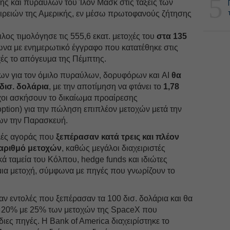
5
ης και πυραύλων του Ίλον Μασκ στις τάξεις των
ιρειών της Αμερικής, εν μέσω πρωτοφανούς ζήτησης
λος τιμολόγησε τις 555,6 εκατ. μετοχές του
στα 135
α με ενημερωτικό έγγραφο που κατατέθηκε στις
χές το απόγευμα της Πέμπτης.
ων για τον όμιλο πυραύλων, δορυφόρων και AI
θα
δισ.
δολάρια
, με την αποτίμηση να φτάνει το
1,78
οχοι ασκήσουν το δικαίωμα προαίρεσης
ption) για την πώληση επιπλέον μετοχών μετά την
ων την Παρασκευή.
λές αγοράς που
ξεπέρασαν κατά τρεις και πλέον
αριθμό μετοχών
, καθώς μεγάλοι διαχειριστές
κά ταμεία του Κόλπου, hedge funds και ιδιώτες
μια μετοχή, σύμφωνα με πηγές που γνωρίζουν το
αν εντολές που ξεπέρασαν τα 100 δισ. δολάρια και θα
ο 20% με 25% των μετοχών της SpaceX που
ιες πηγές. Η Bank of America διαχειρίστηκε το