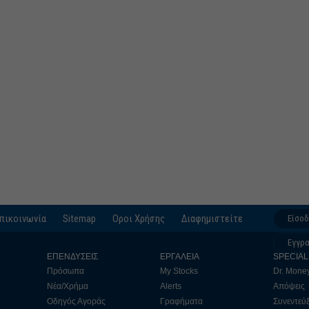
πικοινωνία
Sitemap
Οροι Χρήσης
Διαφημιστείτε
Είσο
Εγγρ
ΕΠΕΝΔΥΣΕΙΣ
ΕΡΓΑΛΕΙΑ
SPECIAL
Πρόσωπα
My Stocks
Dr. Mone
Νέα/Χρήμα
Alerts
Απόψεις
Οδηγός Αγοράς
Γραφήματα
Συνεντεύξ