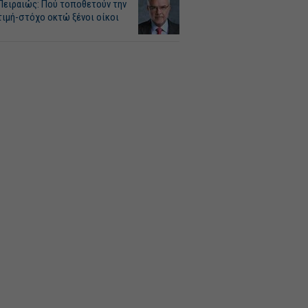
Πειραιώς: Πού τοποθετούν την
τιμή-στόχο οκτώ ξένοι οίκοι