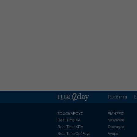
Ταυτότητα
Ε
ΣΟΦΟΚΛΕΟΥΣ
ΕΙΔΗΣΕΙΣ
Real Time ΧΑ
Newswire
Real Time ΧΠΑ
Οικονομία
Real Time Ομόλογα
Αγορά