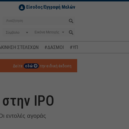
Είσοδος/Εγγραφή Μελών
Σύμβολο
ΚΙΝΗΣΗ ΣΤΕΛΕΧΩΝ
#ΔΑΣΜΟΙ
#ΥΠΟΚΛΟΠΕΣ
#ΠΛΗΘΩΡΙΣΜ
Δείτε
εδώ
την ειδική έκδοση
 στην IPO
 Οι εντολές αγοράς