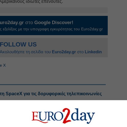
Αμερικανούς ιδιώτες επενδυτές.
uro2day.gr
στο
Google Discover!
 εξελίξεις με την υπογραφη εγκυρότητας του Euro2day.gr
FOLLOW US
Ακολουθήστε τη σελίδα του
Euro2day.gr
στο
Linkedin
e X
τη SpaceX για τις δορυφορικές τηλεπικοινωνίες
 πτώση 7% μετά το άλμα στις δαπάνες
ο από τη Starlink του Μασκ
ης SpaceX αξίας $94 δισ. μετά την IPO