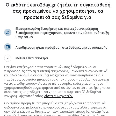
Ο εκδότης euro2day.gr ζητάει τη συγκατάθεσή
σας προκειμένου να χρησιμοποιήσει τα
προσωπικά σας δεδομένα για:
.gr στο Discover
Εξατομικευμένη διαφήμιση και περιεχόμενο, μέτρηση
διαφήμισης και περιεχομένου, έρευνα κοινού και ανάπτυξη
υπηρεσιών
Αποθήκευση ή/και πρόσβαση στα δεδομένα μιας συσκευής
Μάθετε περισσότερα
Θα γίνει επεξεργασία των προσωπικών σας δεδομένων και οι
πληροφορίες από τη συσκευή σας (cookie, μοναδικά αναγνωριστικά
και άλλα δεδομένα συσκευής) ενδέχεται να κοινοποιηθούν σε 237
παρόχους, οι οποίοι μπορούν να αποκτήσουν πρόσβαση σε αυτές ή
να τις αποθηκεύσουν. Αυτές οι πληροφορίες ενδέχεται επίσης να
χρησιμοποιηθούν συγκεκριμένα από αυτόν τον ιστότοπο. Εμείς και οι
συνεργάτες μας ενδέχεται να χρησιμοποιούμε ακριβή δεδομένα
γεωγραφικής τοποθεσίας.
Λίστα συνεργατών.
Ορισμένοι προμηθευτές μπορεί να επεξεργάζονται τα προσωπικά
δεδομένα σας με βάση το έννομο συμφέρον τους, αλλά μπορείτε να
αρνηθείτε κάνοντας διαχείριση των παρακάτω επιλογών. Αναζητήστε
έναν σύνδεσμο στο κάτω μέρος αυτής της σελίδας ή στο μενού του