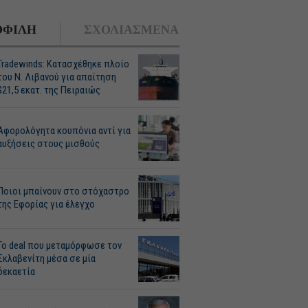
ΦΙΛΗ
ΣΧΟΛΙΑΣΜΕΝΑ
Tradewinds: Κατασχέθηκε πλοίο
του Ν. Λιβανού για απαίτηση
$21,5 εκατ. της Πειραιώς
Αφορολόγητα κουπόνια αντί για
αυξήσεις στους μισθούς
Ποιοι μπαίνουν στο στόχαστρο
της Εφορίας για έλεγχο
Το deal που μεταμόρφωσε τον
Σκλαβενίτη μέσα σε μία
δεκαετία