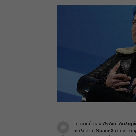
Το ποσό των
75 δισ. δολαρ
άντλησε η
SpaceX
στην ιστο