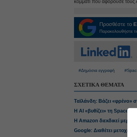
κομμάτι που αφορούσε τους 
Προσθέστε το
E
Παρακολουθήστε τις
#Δημόσια εγγραφή
#Spac
ΣΧΕΤΙΚΑ ΘΕΜΑΤΑ
Ταϊλάνδη: Βάζει «φρένο» σ
Η AI «βυθίζει» τη SpaceX,
Η Amazon διεκδικεί μερίδι
Google: Διαθέτει μετοχές τ