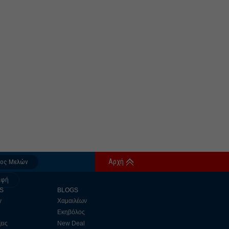
Αρχή
δος Μελών
αφή
S
BLOGS
y
Χαμαιλέων
Εκηβόλος
εις
New Deal