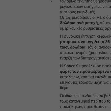
0
τον όμιλο τεχνητής νοημοσύν
μεγαλύτερων εισηγμένων ετα
από τους επενδυτές.
Όπως μεταδίδουν οι FT, ο όμι
δολάρια ανά μετοχή,
σύμφων
αμερικανικές ρυθμιστικές αρ
Η συνολική άντληση κεφαλαί
μπορούσε να αγγίξει τα 86 
τρισ. δολάρια
, εάν οι ανάδ
υπερκατανομής (greenshoe o
έναρξη των διαπραγματεύσε
Η SpaceX προσέλκυσε εντο
φορές τον προσφερόμενο 
κεφαλαίων, κρατικά επενδυτι
επενδυτές έδωσαν μάχη για 
θέμα.
Οι ιδιώτες επενδυτές υπέβαλ
τους κατανεμηθεί περίπου τ
πουλήθηκαν, πρόσθεσαν οι ίδ