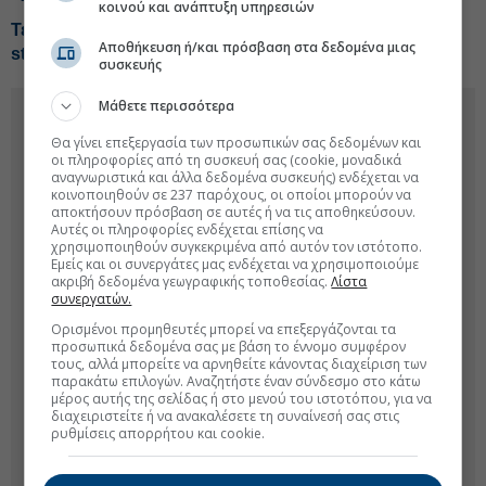
κοινού και ανάπτυξη υπηρεσιών
Τεχνητή Νοημοσύνη: Η νέα «μηχανή» που γεννά
Αποθήκευση ή/και πρόσβαση στα δεδομένα μιας
startups
συσκευής
Μάθετε περισσότερα
Θα γίνει επεξεργασία των προσωπικών σας δεδομένων και
οι πληροφορίες από τη συσκευή σας (cookie, μοναδικά
αναγνωριστικά και άλλα δεδομένα συσκευής) ενδέχεται να
κοινοποιηθούν σε 237 παρόχους, οι οποίοι μπορούν να
αποκτήσουν πρόσβαση σε αυτές ή να τις αποθηκεύσουν.
Αυτές οι πληροφορίες ενδέχεται επίσης να
χρησιμοποιηθούν συγκεκριμένα από αυτόν τον ιστότοπο.
Εμείς και οι συνεργάτες μας ενδέχεται να χρησιμοποιούμε
ακριβή δεδομένα γεωγραφικής τοποθεσίας.
Λίστα
συνεργατών.
Ορισμένοι προμηθευτές μπορεί να επεξεργάζονται τα
προσωπικά δεδομένα σας με βάση το έννομο συμφέρον
τους, αλλά μπορείτε να αρνηθείτε κάνοντας διαχείριση των
παρακάτω επιλογών. Αναζητήστε έναν σύνδεσμο στο κάτω
μέρος αυτής της σελίδας ή στο μενού του ιστοτόπου, για να
διαχειριστείτε ή να ανακαλέσετε τη συναίνεσή σας στις
ρυθμίσεις απορρήτου και cookie.