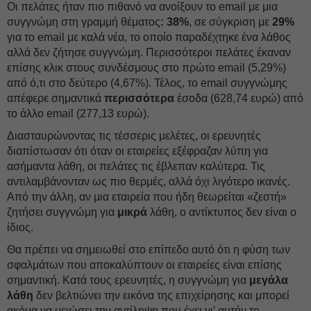
Οι πελάτες ήταν πιο πιθανό να ανοίξουν το email με μια
συγγνώμη στη γραμμή θέματος
: 38%
, σε σύγκριση με
29%
για το email με καλά νέα, το οποίο παραδέχτηκε ένα λάθος
αλλά δεν ζήτησε συγγνώμη. Περισσότεροι πελάτες έκαναν
επίσης κλικ στους συνδέσμους στο πρώτο email (5,29%)
από ό,τι στο δεύτερο (4,67%). Τέλος, το email συγγνώμης
απέφερε σημαντικά
περισσότερα
έσοδα (628,74 ευρώ) από
το άλλο email (277,13 ευρώ).
Διασταυρώνοντας τις τέσσερις μελέτες, οι ερευνητές
διαπίστωσαν ότι όταν οι εταιρείες εξέφραζαν λύπη για
ασήμαντα λάθη, οι πελάτες τις έβλεπαν καλύτερα. Τις
αντιλαμβάνονταν ως πιο θερμές, αλλά όχι λιγότερο ικανές.
Από την άλλη, αν μια εταιρεία που ήδη θεωρείται «ζεστή»
ζητήσει συγγνώμη για
μικρά
λάθη, ο αντίκτυπος δεν είναι ο
ίδιος.
Θα πρέπει να σημειωθεί στο επίπεδο αυτό ότι η φύση των
σφαλμάτων που αποκαλύπτουν οι εταιρείες είναι επίσης
σημαντική. Κατά τους ερευνητές, η συγγνώμη για
μεγάλα
λάθη
δεν βελτιώνει την εικόνα της επιχείρησης και μπορεί
ακόμα να μειώσει την αντίληψη που έχει γι’ αυτήν το