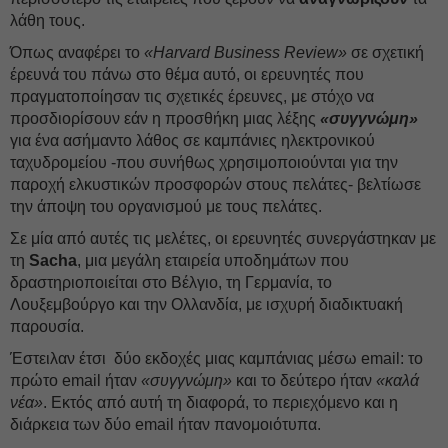
λάθη τους.
Όπως αναφέρει το
«Harvard Business Review»
σε σχετική
έρευνά του πάνω στο θέμα αυτό, οι ερευνητές που
πραγματοποίησαν τις σχετικές έρευνες, με στόχο να
προσδιορίσουν εάν η προσθήκη μιας λέξης
«συγγνώμη»
για ένα ασήμαντο λάθος σε καμπάνιες ηλεκτρονικού
ταχυδρομείου -που συνήθως χρησιμοποιούνται για την
παροχή ελκυστικών προσφορών στους πελάτες- βελτίωσε
την άποψη του οργανισμού με τους πελάτες.
Σε μία από αυτές τις μελέτες, οι ερευνητές συνεργάστηκαν με
τη
Sacha
, μια μεγάλη εταιρεία υποδημάτων που
δραστηριοποιείται στο Βέλγιο, τη Γερμανία, το
Λουξεμβούργο και την Ολλανδία, με ισχυρή διαδικτυακή
παρουσία.
Έστειλαν έτσι δύο εκδοχές μιας καμπάνιας μέσω email: το
πρώτο email ήταν
«συγγνώμη»
και το δεύτερο ήταν
«καλά
νέα»
. Εκτός από αυτή τη διαφορά, το περιεχόμενο και η
διάρκεια των δύο email ήταν πανομοιότυπα.