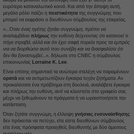
ευρύτερο καταναλωτικό κοινό. Και από την άποψη αυτή,
μεγάλο ρόλο παίζει η
πειστικότητα
της συγγνώμης που
μπορεί να εκφράσει ο διευθύνων σύμβουλος της εταιρείας.
«...Όταν ένας ηγέτης ζητάει συγγνώμη, πρέπει να
αναλαμβάνει
πλήρως
την ευθύνη δείχνοντας ότι κατανοεί τι
πήγε στραβά, αλλά και ότι έχει σαφή πορεία προς τα εμπρός
νια να διορθώσει αυτό που συνέβη και να διασφαλίσει ότι
δεν θα ξανασυμβεί...»
, δήλωσε στο CNBC η σύμβουλος
επικοινωνίας
Lorraine Κ. Lee
.
Είναι επίσης σημαντικό τα ανώτερα στελέχη να παραμένουν
ορατά
και να αντιμετωπίζουν έγκαιρα τυχόν ζητήματα. Αν
προκαλέσατε ένα πρόβλημα στη δουλειά, αναλάβετε έγκαιρα
και πλήρως την ευθύνη, αντί να κλειστείτε στο γραφείο σας
μέχρι να ξεθυμάνουν τα πράγματα ή να ωραιοποιήσετε την
κατάσταση.
Όταν ζητάτε συγγνώμη, η έλλειψη
γνήσιας
ενσυναίσθησης
δεν πρόκειται να πετύχει, είτε είστε διευθύνων σύμβουλος
είτε ένας πρόσφατα προαχθείς διευθυντής με δύο άμεσους
αναπληρωτές.