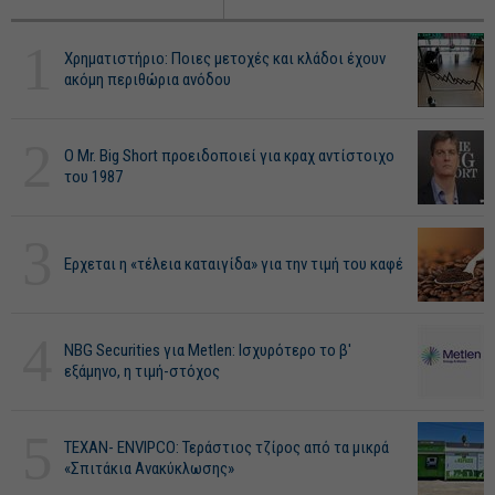
1
Χρηματιστήριο: Ποιες μετοχές και κλάδοι έχουν
ακόμη περιθώρια ανόδου
2
O Mr. Big Short προειδοποιεί για κραχ αντίστοιχο
του 1987
3
Ερχεται η «τέλεια καταιγίδα» για την τιμή του καφέ
4
NBG Securities για Metlen: Ισχυρότερο το β'
εξάμηνο, η τιμή-στόχος
5
ΤΕΧΑΝ- ENVIPCO: Τεράστιος τζίρος από τα μικρά
«Σπιτάκια Ανακύκλωσης»