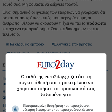
εαυτό σας. Μη φοβάστε να δείχνετε τρωτοί.
Είναι σημαντικό οι ηγεσίες των εταιρειών να γνωρίζουν ότι
σε καταστάσεις όπως αυτές που περιγράφουμε, οι
άνθρωποι θέλουν να ακούσουν τι έχει να πει το
πρόσωπο
και όχι ένα εμπορικό σήμα. Όσο και διάσημο αν είναι το
τελευταίο.
#Ηλεκτρονικό εμπόριο
#Ελληνικές επιχειρήσεις
#Μάνατζμεντ
#Ξένες επιχειρήσεις
ΣΧΕΤΙΚΑ ΘΕΜΑΤΑ
Ο εκδότης euro2day.gr ζητάει τη
Intrapreneurship: Το κλειδί της καινοτομίας στις
συγκατάθεσή σας προκειμένου να
μεγάλες επιχειρήσεις
χρησιμοποιήσει τα προσωπικά σας
Η «σύνθετη σκέψη», απάντηση στην εποχή της
δεδομένα για:
αβεβαιότητας
ΤΕΧΑΝ- ENVIPCO: Τεράστιος τζίρος από τα μικρά
Εξατομικευμένη διαφήμιση και περιεχόμενο,
μέτρηση διαφήμισης και περιεχομένου, έρευνα
«Σπιτάκια Ανακύκλωσης»