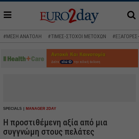
#ΜΕΣΗ ΑΝΑΤΟΛΗ
#ΤΙΜΕΣ-ΣΤΟΧΟΙ ΜΕΤΟΧΩΝ
#ΕΞΑΓΟΡΕΣ
Δείτε
εδώ
την ειδική έκδοση
SPECIALS
MANAGER 2DAY
Η προστιθέμενη αξία από μια
συγγνώμη στους πελάτες