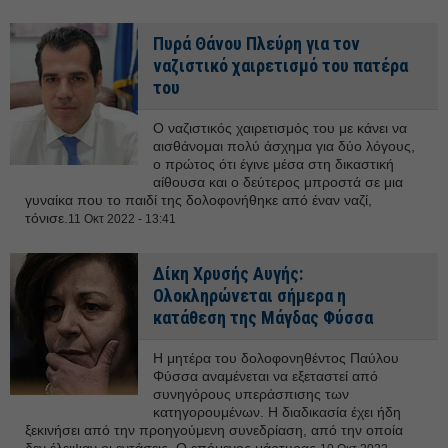
Πυρά Θάνου Πλεύρη για τον
ναζιστικό χαιρετισμό του πατέρα
του
Ο ναζιστικός χαιρετισμός του με κάνει να
αισθάνομαι πολύ άσχημα για δύο λόγους,
ο πρώτος ότι έγινε μέσα στη δικαστική
αίθουσα και ο δεύτερος μπροστά σε μια
γυναίκα που το παιδί της δολοφονήθηκε από έναν ναζί,
τόνισε.
11 Οκτ 2022 - 13:41
Δίκη Χρυσής Αυγής:
Ολοκληρώνεται σήμερα η
κατάθεση της Μάγδας Φύσσα
Η μητέρα του δολοφονηθέντος Παύλου
Φύσσα αναμένεται να εξεταστεί από
συνηγόρους υπεράσπισης των
κατηγορουμένων. Η διαδικασία έχει ήδη
ξεκινήσει από την προηγούμενη συνεδρίαση, από την οποία
δεν έλειψαν οι εντάσεις. Ο επόμενος μάρτυρας.