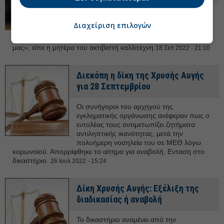
Στο Κερατσίνι, στο σημείο της δολοφονίας,
με τους γονείς Μάγδα και Παναγιώτη
Διαχείριση επιλογών
Φύσσα επικεφαλής. Ενόψει της δίκης σε
δεύτερο βαθμό «έχουμε αγώνα μπροστά
μας», είπε η μητέρα του ακτιβιστή καλλιτέχνη.
18 Σεπ 2022 - 21:10
Διεκόπη η δίκη της Χρυσής Αυγής
για 28 Σεπτεμβρίου
Οι συνήγοροι του αρχηγού της
εγκληματικής οργάνωσης ανέφεραν πως ο
εντολέας τους αντιμετωπίζει ζητήματα
αντιληπτικής ικανότητας, μετά την
πολυήμερη νοσηλεία του σε ΜΕΘ λόγω
κορωνοϊού. Απορρίφθηκε το αίτημα για αναβολή. Ενταση στο
δικαστήριο.
26 Ιουλ 2022 - 15:24
Δίκη Χρυσής Αυγής: Εξέλιξη της
διαδικασίας ή αναβολή
Το δικαστήριο αναμένει από την