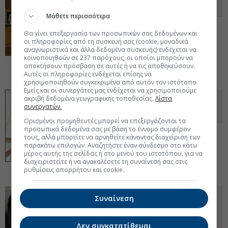
Χρυσής Αυγής
Μάθετε περισσότερα
Ένσταση με την οποία ζήτησαν να
Θα γίνει επεξεργασία των προσωπικών σας δεδομένων και
απορριφθεί η έφεση του εισαγγελέα για
οι πληροφορίες από τη συσκευή σας (cookie, μοναδικά
επιβολή μεγαλύτερης ποινής, υπέβαλε στο
αναγνωριστικά και άλλα δεδομένα συσκευής) ενδέχεται να
δικαστήριο ο Ηλίας Κασιδιάρης. Στις 7
κοινοποιηθούν σε 237 παρόχους, οι οποίοι μπορούν να
Οκτωβρίου ξεκινά η κατάθεση της Μάγδας
αποκτήσουν πρόσβαση σε αυτές ή να τις αποθηκεύσουν.
Φύσσα.
28 Σεπ 2022 - 17:09
Αυτές οι πληροφορίες ενδέχεται επίσης να
χρησιμοποιηθούν συγκεκριμένα από αυτόν τον ιστότοπο.
Εμείς και οι συνεργάτες μας ενδέχεται να χρησιμοποιούμε
ακριβή δεδομένα γεωγραφικής τοποθεσίας.
Λίστα
Ναζιστικές προκλήσεις στη δίκη
συνεργατών.
της Χρυσής Αυγής
Ορισμένοι προμηθευτές μπορεί να επεξεργάζονται τα
προσωπικά δεδομένα σας με βάση το έννομο συμφέρον
Ένταση από οπαδούς του Ηλία
τους, αλλά μπορείτε να αρνηθείτε κάνοντας διαχείριση των
Κασιδιάρη. Η Μάγδα Φύσσα εκνευρισμένη
παρακάτω επιλογών. Αναζητήστε έναν σύνδεσμο στο κάτω
διαμαρτυρήθηκε στους αστυνομικούς: «Τι
μέρος αυτής της σελίδας ή στο μενού του ιστοτόπου, για να
αστυνομία είστε; Μαζέψτε τους φασίστες!
διαχειριστείτε ή να ανακαλέσετε τη συναίνεσή σας στις
Δεν ντρέπεστε λίγο;».
28 Σεπ 2022 - 10:54
ρυθμίσεις απορρήτου και cookie.
Αντιφασιστική πορεία για τα 9
Συναίνεση
χρόνια από τη δολοφονία του
Παύλου Φύσσα
Δεν συγκατατίθεμαι