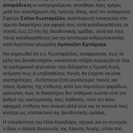
απαράδεκτη
οι κατηγορούμενοι, ασκήθηκε λίγες ημέρες
μετά την ολοκλήρωση της πρώτης δίκης, από τον εισαγγελέα
Εφετών
Στέλιο Κωσταρέλλο
, αναπληρωτή εισαγγελέα στο
πρώτο δικαστήριο, και αφορά τους επτά καταδικασθέντες σε
ποινές έως 13 έτη τής διευθυντικής ομάδας, αλλά και τους
πέντε καταδικασθέντες για την απόπειρα ανθρωποκτονίας
κατά Αιγύπτιου αλιεργάτη
Αμπουζίντ Εμπάραγκ.
Να σημειωθεί ότι ο κ. Κωσταρέλλος, αναφέροντας πως τα
μέλη του Διευθυντηρίου «ασκούσαν πλήρη κυριαρχία σε όλα
τα εγκληματικά γεγονότα» που διέπραττε η Χρυσή Αυγή,
εκτίμησε πως οι επιβληθείσες ποινές θα έπρεπε να είναι
αυστηρότερες . Αντίστοιχα ζητά μεγαλύτερες ποινές και
στους δράστες της επίθεσης κατά των Αιγυπτίων ψαράδων,
κρίνοντας πως το δικαστήριο δεν στάθμισε σωστά ούτε τον
βαθμό της εγκληματικής τους διάθεσης, ούτε την άνευ
αφορμής επίθεση που έκαναν αλλά ούτε και τα ταπεινά τους
κίνητρα ως υποτακτικοί της διευθυντικής ομάδας.
Η υπεράσπιση του Ηλία Κασιδιάρη, αρχικά, και εν συνεχεία
ο ίδιος ο άλλοτε βουλευτής της Χρυσής Αυγής, είπαν στο