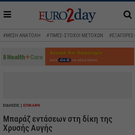
#ΜΕΣΗ ΑΝΑΤΟΛΗ
#ΤΙΜΕΣ-ΣΤΟΧΟΙ ΜΕΤΟΧΩΝ
#ΕΞΑΓΟΡΕΣ
Δείτε
εδώ
την ειδική έκδοση
ΕΙΔΗΣΕΙΣ
ΕΠΙΚΑΙΡΑ
Μπαράζ εντάσεων στη δίκη της
Χρυσής Αυγής