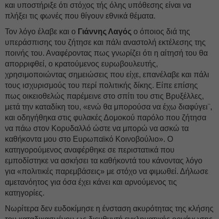
και υποστήριξε ότι στόχος τής όλης υπόθεσης είναι να
πλήξει τις φωνές που θίγουν εθνικά θέματα.
Τον λόγο έλαβε και ο
Γιάννης Λαγός
ο όποιος διά της
υπεράσπισης του ζήτησε και πάλι αναστολή εκτέλεσης της
ποινής του. Αναφέροντας πως γνωρίζει ότι η αίτησή του θα
απορριφθεί, ο κρατούμενος ευρωβουλευτής,
χρησιμοποιώντας σημειώσεις που είχε, επανέλαβε και πάλι
τους ισχυρισμούς του περί πολιτικής δίκης. Είπε επίσης
πως οικειοθελώς παρέμεινε στο σπίτι του στις Βρυξέλλες,
μετά την καταδίκη του, «ενώ θα μπορούσα να έχω διαφύγει¨,
και οδηγήθηκα στις φυλακές Δομοκού παρόλο που ζήτησα
να πάω στον Κορυδαλλό ώστε να μπορώ να ασκώ τα
καθήκοντα μου στο Ευρωπαϊκό Κοινοβούλιο». Ο
κατηγορούμενος αναφέρθηκε σε περιστατικά που
εμποδίστηκε να ασκήσει τα καθήκοντά του κάνοντας λόγο
για «πολιτικές παρεμβάσεις» με στόχο να φιμωθεί. Δήλωσε
αμετανόητος για όσα έχει κάνει και αρνούμενος τις
κατηγορίες.
Νωρίτερα δεν ευδοκίμησε η ένσταση ακυρότητας της κλήσης