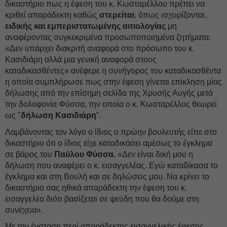
δικαστήριο πως η έφεση του κ. Κωσταρέλλου πρέπει να
κριθεί απαράδεκτη καθώς
στερείται
, όπως ισχυρίζονται,
ειδικής και εμπεριστατωμένης αιτιολογίας
μη
αναφέροντας συγκεκριμένα προσωποποιημένα ζητήματα.
«Δεν υπάρχει διακριτή αναφορά στο πρόσωπο του κ.
Κασιδιάρη αλλά μια γενική αναφορά στους
καταδικασθέντες» ανέφερε η συνήγορος του καταδικασθέντα
η οποία συμπλήρωσε πως στην έφεση γίνεται επίκληση μίας
δήλωσης από την επίσημη σελίδα της Χρυσής Αυγής μετά
την δολοφονία Φύσσα, την οποία ο κ. Κωσταρέλλος θεωρεί
ως "
δήλωση Κασιδιάρη
".
Λαμβάνοντας τον λόγο ο ίδιος ο πρώην βουλευτής είπε στο
δικαστήριο ότι ο ίδιος είχε καταδικάσει αμέσως το έγκλημα
σε βάρος του
Παύλου Φύσσα.
«Δεν είναι δική μου η
δήλωση που αναφέρει ο κ. εισαγγελέας. Εγώ καταδίκασα το
έγκλημα και στη Βουλή και σε δηλώσεις μου. Να κρίνει το
δικαστήριο σας ηθικά απαράδεκτη την έφεση του κ.
εισαγγελέα διότι βασίζεται σε ψεύδη που θα δούμε στη
συνέχεια».
Με την ένσταση περί απαράδεκτης εισαγγελικής έφεσης