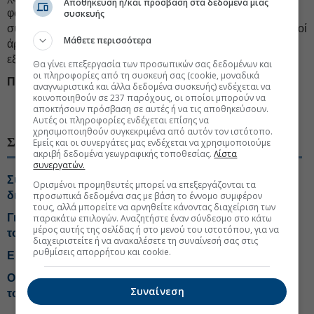
Αποθήκευση ή/και πρόσβαση στα δεδομένα μιας
φωνάζει αντιφασιστικά συνθήματα. Η ανταλλαγή των
συσκευής
συνθημάτων τελείωσε σχεδόν αμέσως καθώς οι αστυνομικοί
Μάθετε περισσότερα
άρχισαν να οδηγούν το κοινό της κάθε πλευράς προς τις
εξόδους της αίθουσας.
Θα γίνει επεξεργασία των προσωπικών σας δεδομένων και
οι πληροφορίες από τη συσκευή σας (cookie, μοναδικά
ΠΗΓΗ: ΑΠΕ-ΜΠΕ
αναγνωριστικά και άλλα δεδομένα συσκευής) ενδέχεται να
κοινοποιηθούν σε 237 παρόχους, οι οποίοι μπορούν να
#Χρυσή Αυγή δίκη
αποκτήσουν πρόσβαση σε αυτές ή να τις αποθηκεύσουν.
Αυτές οι πληροφορίες ενδέχεται επίσης να
χρησιμοποιηθούν συγκεκριμένα από αυτόν τον ιστότοπο.
ΣΧΕΤΙΚΑ ΘΕΜΑΤΑ
Εμείς και οι συνεργάτες μας ενδέχεται να χρησιμοποιούμε
ακριβή δεδομένα γεωγραφικής τοποθεσίας.
Λίστα
συνεργατών.
Συντάξεις: Τέλος στον «κόφτη» της προσωπικής
Ορισμένοι προμηθευτές μπορεί να επεξεργάζονται τα
διαφοράς
προσωπικά δεδομένα σας με βάση το έννομο συμφέρον
τους, αλλά μπορείτε να αρνηθείτε κάνοντας διαχείριση των
Γιατί οι τιμές βενζίνης και ντίζελ... αποσυνδέθηκαν από
παρακάτω επιλογών. Αναζητήστε έναν σύνδεσμο στο κάτω
μέρος αυτής της σελίδας ή στο μενού του ιστοτόπου, για να
το Brent
διαχειριστείτε ή να ανακαλέσετε τη συναίνεσή σας στις
ρυθμίσεις απορρήτου και cookie.
Ερχεται η «τέλεια καταιγίδα» για την τιμή του καφέ
Οι ενστάσεις της αγοράς στο Χωροταξικό για τον
Συναίνεση
τουρισμό