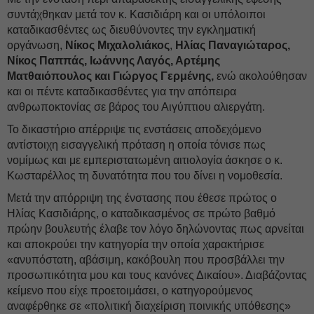
συντάχθηκαν μετά τον κ. Κασιδιάρη και οι υπόλοιποι
καταδικασθέντες ως διευθύνοντες την εγκληματική
οργάνωση,
Νίκος Μιχαλολιάκος
,
Ηλίας Παναγιώταρος,
Νίκος Παππάς, Ιωάννης Λαγός, Αρτέμης
Ματθαιόπουλος και Γιώργος Γερμένης,
ενώ ακολούθησαν
και οι πέντε καταδικασθέντες για την απόπειρα
ανθρωποκτονίας σε βάρος του Αιγύπτιου αλιεργάτη.
Το δικαστήριο απέρριψε τις ενστάσεις αποδεχόμενο
αντίστοιχη εισαγγελική πρόταση η οποία τόνισε πως
νομίμως και με εμπεριστατωμένη αιτιολογία άσκησε ο κ.
Κωσταρέλλος τη δυνατότητα που του δίνει η νομοθεσία.
Μετά την απόρριψη της ένστασης που έθεσε πρώτος ο
Ηλίας Κασιδιάρης, ο καταδικασμένος σε πρώτο βαθμό
πρώην βουλευτής έλαβε τον λόγο δηλώνοντας πως αρνείται
και αποκρούει την κατηγορία την οποία χαρακτήρισε
«ανυπόστατη, αβάσιμη, κακόβουλη που προσβάλλει την
προσωπικότητα μου και τους κανόνες Δικαίου». Διαβάζοντας
κείμενο που είχε προετοιμάσει, ο κατηγορούμενος
αναφέρθηκε σε «πολιτική διαχείριση ποινικής υπόθεσης»