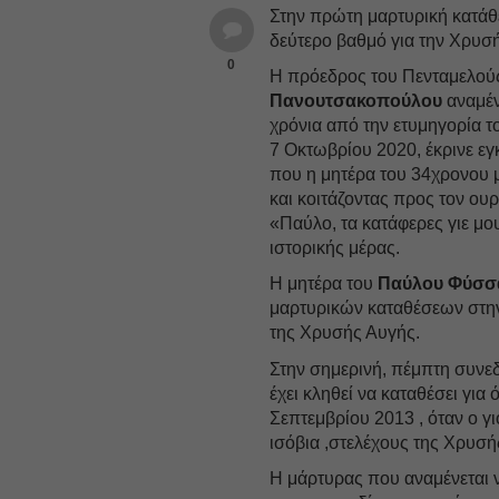
Στην πρώτη μαρτυρική κατάθ
δεύτερο βαθμό για την Χρυσ
0
Η πρόεδρος του Πενταμελού
Πανουτσακοπούλου
αναμέν
χρόνια από την ετυμηγορία τ
7 Οκτωβρίου 2020, έκρινε ε
που η μητέρα του 34χρονου μ
και κοιτάζοντας προς τον ου
«Παύλο, τα κατάφερες γιε μο
ιστορικής μέρας.
Η μητέρα του
Παύλου Φύσσ
μαρτυρικών καταθέσεων στην
της Χρυσής Αυγής.
Στην σημερινή, πέμπτη συνε
έχει κληθεί να καταθέσει για 
Σεπτεμβρίου 2013 , όταν ο γ
ισόβια ,στελέχους της Χρυσ
Η μάρτυρας που αναμένεται ν