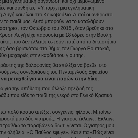
ε μία εγκληματική οργάνωση και όχι μεμονωμένοι
ες και συνθήκες. «Υπάρχει μια εγκληματική
Αυγή και είναι στο Κοινοβούλιο. Αυτοί οι άνθρωποι
ν το παιδί μας. Αυτό μπορούν να το καταλάβουν
καστήριο , τον Οκτώβριο του 2015 , όταν βρέθηκε στο
Χρυσή Αυγή είχε παρουσία με 18 έδρες στην Βουλή.
ναίκα, που δεν έλλειψε σχεδόν ποτέ από το δικαστήριο
της όσο βρισκόταν στο βήμα, τον Γιώργο Ρουπακιά,
ο μαχαιριές στην καρδιά του γιου της.
δράστης της δολοφονίας θα επιλέξει να βρεθεί στο
γούμενες συνεδριάσεις του Πενταμελούς Εφετείου
 να μεταχθεί για να είναι παρών στην δίκη.
α για την υπόθεση που άλλαξε την ζωή της
άδυ που είδε το παιδί της νεκρό στο Γενικό Κρατικό
πω πολύ κόσμο απέξω, συγγενείς, φίλους. Μπαίνω
ροστά μου δύο γιατρούς. Η γιατρός έκλαιγε. Έκλαιγε
α τραβάω το παραβάν να δω τι γίνεται. Ο γιατρός μου
 την αλήθεια. «Ο Παύλος έφυγε». Και είπα «Πώς είναι