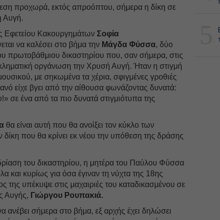
εση προχωρά, εκτός απροόπτου, σήμερα η δίκη σε
ή Αυγή.
5
ς Εφετείου Κακουργημάτων
Σοφία
εται να καλέσει στο βήμα την
Μάγδα Φύσσα
, δύο
ου πρωτοβάθμιου δικαστηρίου που, σαν σήμερα, στις
γκληματική οργάνωση την Χρυσή Αυγή. Ήταν η στιγμή
ουσικού, με σηκωμένα τα χέρια, σφιγμένες γροθιές
ρανό είχε βγει από την αίθουσα φωνάζοντας δυνατά:
υ!» σε ένα από τα πιο δυνατά στιγμιότυπα της
α
θα είναι αυτή που θα ανοίξει τον κύκλο των
 δίκη που θα κρίνει εκ νέου την υπόθεση της δράσης
δρίαση του δικαστηρίου, η μητέρα του Παύλου Φύσσα
όλα και κυρίως για όσα έγιναν τη νύχτα της 18ης
ιος της υπέκυψε στις μαχαιριές του καταδικασμένου σε
ής Αυγής,
Γιώργου Ρουπακιά.
α ανέβει σήμερα στο βήμα, εξ αρχής έχει δηλώσει