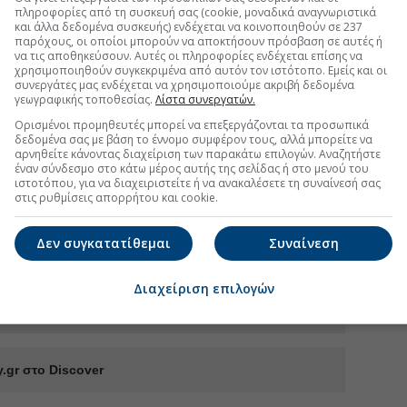
πληροφορίες από τη συσκευή σας (cookie, μοναδικά αναγνωριστικά
FOLLOW US
και άλλα δεδομένα συσκευής) ενδέχεται να κοινοποιηθούν σε 237
παρόχους, οι οποίοι μπορούν να αποκτήσουν πρόσβαση σε αυτές ή
Ακολουθήστε τη σελίδα του
Euro2day.gr
στο
Linkedin
να τις αποθηκεύσουν. Αυτές οι πληροφορίες ενδέχεται επίσης να
χρησιμοποιηθούν συγκεκριμένα από αυτόν τον ιστότοπο. Εμείς και οι
συνεργάτες μας ενδέχεται να χρησιμοποιούμε ακριβή δεδομένα
γεωγραφικής τοποθεσίας.
Λίστα συνεργατών.
Ορισμένοι προμηθευτές μπορεί να επεξεργάζονται τα προσωπικά
δεδομένα σας με βάση το έννομο συμφέρον τους, αλλά μπορείτε να
αρνηθείτε κάνοντας διαχείριση των παρακάτω επιλογών. Αναζητήστε
έναν σύνδεσμο στο κάτω μέρος αυτής της σελίδας ή στο μενού του
κητές στο Χρηματιστήριο
ιστοτόπου, για να διαχειριστείτε ή να ανακαλέσετε τη συναίνεσή σας
στις ρυθμίσεις απορρήτου και cookie.
Data Center, το σενάριο για 1 GW
ανικών επενδύσεων 3,7 δισ. και 11
Δεν συγκατατίθεμαι
Συναίνεση
 της εταιρείας έγινε σε χρόνο-ρεκόρ
Διαχείριση επιλογών
.gr στο Discover