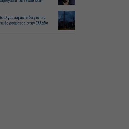
superyacht των €350 εκατ.
Βουλγαρική ασπίδα για τις
τιμές ρεύματος στην Ελλάδα