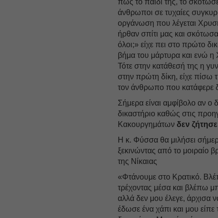
πως το παιδί της, το σκότωσ
άνθρωποι σε τυχαίες συγκυρί
οργάνωση που λέγεται Χρυσή 
ήρθαν σπίτι μας και σκότωσα
όλοι;» είχε πει στο πρώτο δι
βήμα του μάρτυρα και ενώ η 
Τότε στην κατάθεσή της η γυ
στην πρώτη δίκη, είχε πίσω 
τον άνθρωπο που κατάφερε δύ
Σήμερα είναι αμφίβολο αν ο 
δικαστήριο καθώς στις προη
Κακουργημάτων
δεν ζήτησε
Η κ. Φύσσα θα μιλήσει σήμερ
ξεκινώντας από το μοιραίο βρ
της Νίκαιας
«Φτάνουμε στο Κρατικό. Βλέ
τρέχοντας μέσα και βλέπω μπ
αλλά δεν μου έλεγε, άρχισα ν
έδωσε ένα χάπι και μου είπε