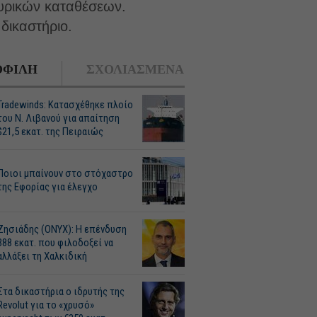
τυρικών καταθέσεων.
δικαστήριο.
ΦΙΛΗ
ΣΧΟΛΙΑΣΜΕΝΑ
Tradewinds: Κατασχέθηκε πλοίο
του Ν. Λιβανού για απαίτηση
$21,5 εκατ. της Πειραιώς
Ποιοι μπαίνουν στο στόχαστρο
της Εφορίας για έλεγχο
Ζησιάδης (ONYX): Η επένδυση
388 εκατ. που φιλοδοξεί να
αλλάξει τη Χαλκιδική
Στα δικαστήρια ο ιδρυτής της
Revolut για το «χρυσό»