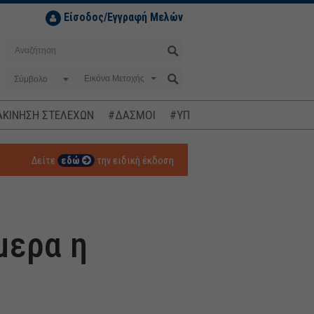
Είσοδος/Εγγραφή Μελών
Σύμβολο
ΚΙΝΗΣΗ ΣΤΕΛΕΧΩΝ
#ΔΑΣΜΟΙ
#ΥΠΟΚΛΟΠΕΣ
#ΠΛΗΘΩΡΙΣΜ
Δείτε
εδώ
την ειδική έκδοση
μερα η