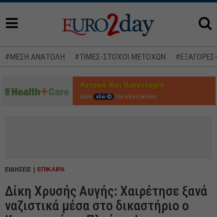
#ΜΕΣΗ ΑΝΑΤΟΛΗ
#ΤΙΜΕΣ-ΣΤΟΧΟΙ ΜΕΤΟΧΩΝ
#ΕΞΑΓΟΡΕΣ
Δείτε
εδώ
την ειδική έκδοση
ΕΙΔΗΣΕΙΣ
ΕΠΙΚΑΙΡΑ
Δίκη Χρυσής Αυγής: Xαιρέτησε ξανά
ναζιστικά μέσα στο δικαστήριο o