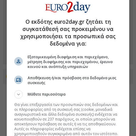
Ο εκδότης euro2day.gr ζητάει τη
συγκατάθεσή σας προκειμένου να
χρησιμοποιήσει τα προσωπικά σας
δεδομένα για:
Εξατομικευμένη διαφήμιση και περιεχόμενο,
μέτρηση διαφήμισης και περιεχομένου, έρευνα
κοινού και ανάπτυξη υπηρεσιών
Προσθέστε το euro2day.gr στο Discover
Αποθήκευση ή/και πρόσβαση στα δεδομένα μιας
συσκευής
Μάθετε περισσότερα
Θα γίνει επεξεργασία των προσωπικών σας δεδομένων και
οι πληροφορίες από τη συσκευή σας (cookie, μοναδικά
αναγνωριστικά και άλλα δεδομένα συσκευής) ενδέχεται να
κοινοποιηθούν σε 237 παρόχους, οι οποίοι μπορούν να
αποκτήσουν πρόσβαση σε αυτές ή να τις αποθηκεύσουν.
Αυτές οι πληροφορίες ενδέχεται επίσης να
χρησιμοποιηθούν συγκεκριμένα από αυτόν τον ιστότοπο.