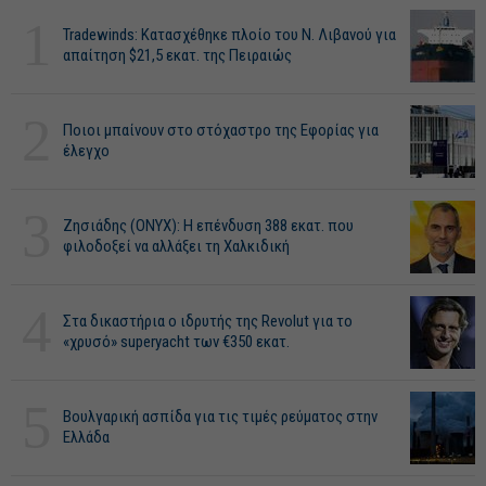
1
Tradewinds: Κατασχέθηκε πλοίο του Ν. Λιβανού για
απαίτηση $21,5 εκατ. της Πειραιώς
2
Ποιοι μπαίνουν στο στόχαστρο της Εφορίας για
έλεγχο
3
Ζησιάδης (ONYX): Η επένδυση 388 εκατ. που
φιλοδοξεί να αλλάξει τη Χαλκιδική
4
Στα δικαστήρια ο ιδρυτής της Revolut για το
«χρυσό» superyacht των €350 εκατ.
5
Βουλγαρική ασπίδα για τις τιμές ρεύματος στην
Ελλάδα