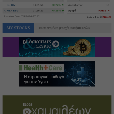
FTSE DIV
5.361,58
+0,24%
Αμετάβλητες
15
ATHEX ESG
3.116,25
+0,28%
Αγορά
ΚΛΕΙΣΤΗ
Realtime Data
7/8/2026-17:25
MY STOCKS
Για επιλεγμένες μετοχές πατήστε εδώ »