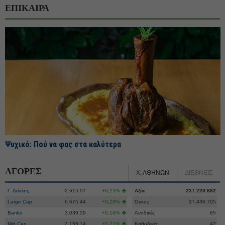
ΕΠΙΚΑΙΡΑ
Ψυχικό: Πού να φας στα καλύτερα
ΑΓΟΡΕΣ
Χ. ΑΘΗΝΩΝ
ΔΙΕΘΝΕΙΣ
Γ. Δείκτης
2.615,07
+0,25%
Αξία
237.220.882
Large Cap
6.675,44
+0,28%
Όγκος
37.430.705
Banks
3.039,29
+0,16%
Ανοδικές
65
Mid Cap
3.155,14
+0,21%
Καθοδικές
42