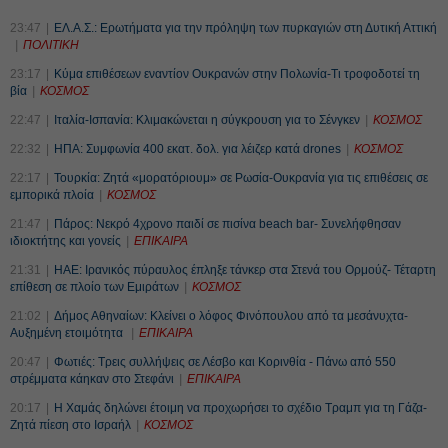
23:47
ΕΛ.Α.Σ.: Ερωτήματα για την πρόληψη των πυρκαγιών στη Δυτική Αττική
ΠΟΛΙΤΙΚΗ
23:17
Κύμα επιθέσεων εναντίον Ουκρανών στην Πολωνία-Τι τροφοδοτεί τη
βία
ΚΟΣΜΟΣ
22:47
Ιταλία-Ισπανία: Κλιμακώνεται η σύγκρουση για το Σένγκεν
ΚΟΣΜΟΣ
22:32
ΗΠΑ: Συμφωνία 400 εκατ. δολ. για λέιζερ κατά drones
ΚΟΣΜΟΣ
22:17
Τουρκία: Ζητά «μορατόριουμ» σε Ρωσία-Ουκρανία για τις επιθέσεις σε
εμπορικά πλοία
ΚΟΣΜΟΣ
21:47
Πάρος: Νεκρό 4χρονο παιδί σε πισίνα beach bar- Συνελήφθησαν
ιδιοκτήτης και γονείς
ΕΠΙΚΑΙΡΑ
21:31
ΗΑΕ: Ιρανικός πύραυλος έπληξε τάνκερ στα Στενά του Ορμούζ- Τέταρτη
επίθεση σε πλοίο των Εμιράτων
ΚΟΣΜΟΣ
21:02
Δήμος Αθηναίων: Κλείνει ο λόφος Φινόπουλου από τα μεσάνυχτα-
Αυξημένη ετοιμότητα
ΕΠΙΚΑΙΡΑ
20:47
Φωτιές: Τρεις συλλήψεις σε Λέσβο και Κορινθία - Πάνω από 550
στρέμματα κάηκαν στο Στεφάνι
ΕΠΙΚΑΙΡΑ
20:17
Η Χαμάς δηλώνει έτοιμη να προχωρήσει το σχέδιο Τραμπ για τη Γάζα-
Ζητά πίεση στο Ισραήλ
ΚΟΣΜΟΣ