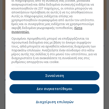
οι πληροφορίες από τη συσκευή σας (cookie, μοναδικά
Πάνω από 3 δισ. το κόστος των πυρκαγιών στην Ευρώπη
αναγνωριστικά και άλλα δεδομένα συσκευής) ενδέχεται να
κοινοποιηθούν σε 237 παρόχους, οι οποίοι μπορούν να
Τραμπ: Η χαμένη αξιοπιστία που κοστίζει στις αγορές
αποκτήσουν πρόσβαση σε αυτές ή να τις αποθηκεύσουν.
Αυτές οι πληροφορίες ενδέχεται επίσης να
Ο πύρινος εφιάλτης απειλεί τουρισμό, υποδομές και
χρησιμοποιηθούν συγκεκριμένα από αυτόν τον ιστότοπο.
οικονομίες
Εμείς και οι συνεργάτες μας ενδέχεται να χρησιμοποιούμε
ακριβή δεδομένα γεωγραφικής τοποθεσίας.
Λίστα
συνεργατών.
Ορισμένοι προμηθευτές μπορεί να επεξεργάζονται τα
ΑΠΟΨΕΙΣ & ΘΕΜΑΤΑ
προσωπικά δεδομένα σας με βάση το έννομο συμφέρον
τους, αλλά μπορείτε να αρνηθείτε κάνοντας διαχείριση των
παρακάτω επιλογών. Αναζητήστε έναν σύνδεσμο στο κάτω
FT.COM
μέρος αυτής της σελίδας ή στο μενού του ιστοτόπου, για να
διαχειριστείτε ή να ανακαλέσετε τη συναίνεσή σας στις
Το πραγματικό μήνυμα της παρέμβασης στο
ρυθμίσεις απορρήτου και cookie.
γεν
Το status του δολαρίου ως αποθεματικού
νομίσματος δεν είναι πλέον αυτό που ήταν
Συναίνεση
κάποτε, γράφει ο Barry Eichengreen. Το «signaling effect» της
παρέμβασης και τι σημαίνει για το πράσινο νόμισμα.
Δεν συγκατατίθεμαι
ΕΓΕΡΤΗΡΙΟ
Επτά χρόνια φαγούρα με το «βαθύ κράτος»
Διαχείριση επιλογών
Επιτέλους «διαφάνεια» δηλώνει η κυβέρνηση για