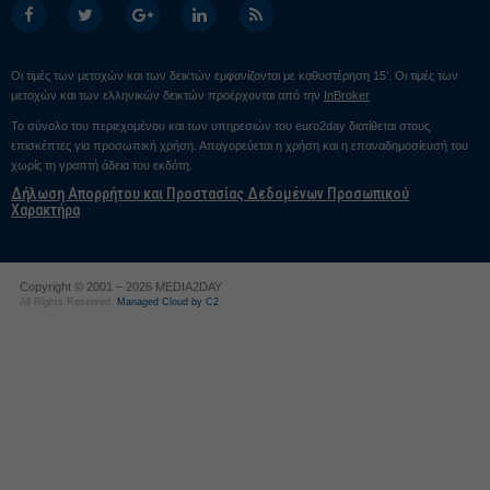
Οι τιμές των μετοχών και των δεικτών εμφανίζονται με καθυστέρηση 15’. Οι τιμές των
μετοχών και των ελληνικών δεικτών προέρχονται από την
InBroker
Το σύνολο του περιεχομένου και των υπηρεσιών του euro2day διατίθεται στους
επισκέπτες για προσωπική χρήση. Απαγορεύεται η χρήση και η επαναδημοσίευσή του
χωρίς τη γραπτή άδεια του εκδότη.
Δήλωση Απορρήτου και Προστασίας Δεδομένων Προσωπικού
Χαρακτήρα
Copyright © 2001 – 2026 MEDIA2DAY
All Rights Reserved.
Managed Cloud by C2