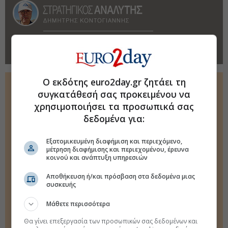
Ελλάδα: 3η στην ΕΕ σε αυξήσεις τιμών στα
αεροπορικά εισιτήρια τον Ιούνιο
Ο εκδότης euro2day.gr ζητάει τη
FINANCIAL TIMES
συγκατάθεσή σας προκειμένου να
χρησιμοποιήσει τα προσωπικά σας
Το πραγματικό μήνυμα της παρέμβασης στο γεν
δεδομένα για:
Ράχμαν: Οι περιφερειακοί πόλεμοι αποκτούν παγκόσμιες
διαστάσεις
Εξατομικευμένη διαφήμιση και περιεχόμενο,
μέτρηση διαφήμισης και περιεχομένου, έρευνα
Παγκόσμια έξαρση στις κλοπές χαλκού, μπίζνες
κοινού και ανάπτυξη υπηρεσιών
δισεκατομμυρίων
Αποθήκευση ή/και πρόσβαση στα δεδομένα μιας
Ράχμαν: Το σχέδιο Τραμπ για την Ευρώπη καταρρέει
συσκευής
Καλοκαίρι υψηλού κινδύνου για τις αγορές-Ποιες είναι οι
Μάθετε περισσότερα
εστίες
Θα γίνει επεξεργασία των προσωπικών σας δεδομένων και