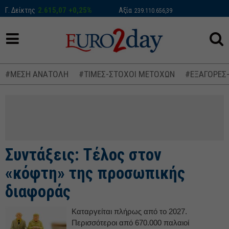
2.615,07
+0,25%
Γ. Δείκτης
Αξία
239.110.656,39
#ΜΕΣΗ ΑΝΑΤΟΛΗ
#ΤΙΜΕΣ-ΣΤΟΧΟΙ ΜΕΤΟΧΩΝ
#ΕΞΑΓΟΡΕΣ
Συντάξεις: Τέλος στον
«κόφτη» της προσωπικής
διαφοράς
Καταργείται πλήρως από το 2027.
Περισσότεροι από 670.000 παλαιοί