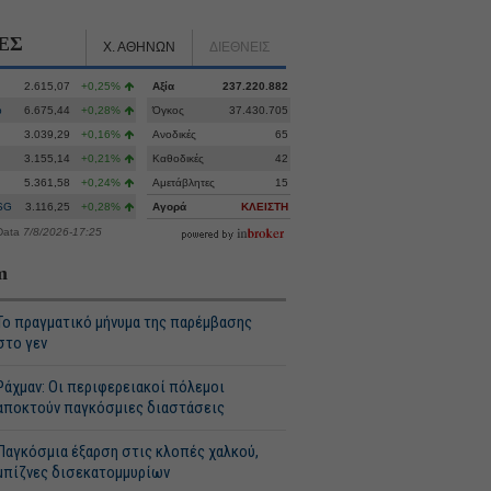
ΕΣ
Χ. ΑΘΗΝΩΝ
ΔΙΕΘΝΕΙΣ
2.615,07
+0,25%
Αξία
237.220.882
p
6.675,44
+0,28%
Όγκος
37.430.705
3.039,29
+0,16%
Ανοδικές
65
3.155,14
+0,21%
Καθοδικές
42
5.361,58
+0,24%
Αμετάβλητες
15
SG
3.116,25
+0,28%
Αγορά
ΚΛΕΙΣΤΗ
Data
7/8/2026-17:25
m
Το πραγματικό μήνυμα της παρέμβασης
στο γεν
Ράχμαν: Οι περιφερειακοί πόλεμοι
αποκτούν παγκόσμιες διαστάσεις
Παγκόσμια έξαρση στις κλοπές χαλκού,
μπίζνες δισεκατομμυρίων