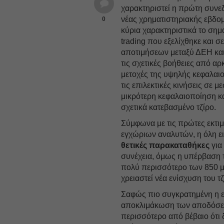
χαρακτηριστεί η πρώτη συνε
νέας χρηματιστηριακής εβδο
0
κύρια χαρακτηριστικά το σημ
trading που εξελίχθηκε και σ
αποτιμήσεων μεταξύ ΔΕΗ κ
τις σχετικές βοήθειες από αρ
μετοχές της υψηλής κεφαλαι
τις επιλεκτικές κινήσεις σε με
μικρότερη κεφαλαιοποίηση κα
σχετικά κατεβασμένο τζίρο.
Σύμφωνα με τις πρώτες εκτι
εγχώριων αναλυτών, η όλη ε
θετικές παρακαταθήκες
για
συνέχεια, όμως η υπέρβαση 
πολύ περισσότερο των 850 
χρειαστεί νέα ενίσχυση του τζ
Σαφώς πιο συγκρατημένη η 
αποκλιμάκωση των αποδόσεων
περισσότερο από βέβαιο ότι 