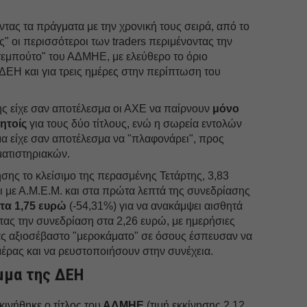
ντας τα πράγματα με την χρονική τους σειρά, από το
ς" οι περισσότεροι των traders περιμένοντας την
τεμπούτο" του ΑΔΜΗΕ, με ελεύθερο το όριο
ΔΕΗ και για τρεις ημέρες στην περίπτωση του
ης είχε σαν αποτέλεσμα οι ΑΧΕ να παίρνουν
μόνο
ητοίς
για τους δύο τίτλους, ενώ η σωρεία εντολών
α είχε σαν αποτέλεσμα να "πλαφονάρει", προς
ματιστηριακών.
ησης το κλείσιμο της περασμένης Τετάρτης, 3,83
ι με Α.Μ.Ε.Μ. και στα πρώτα λεπτά της συνεδρίασης
τα 1,75 ευρώ
(-54,31%) για να ανακάμψει αισθητά
τας την συνεδρίαση στα 2,26 ευρώ, με ημερήσιες
ας αξιοσέβαστο "μεροκάματο" σε όσους έσπευσαν να
έρας και να ρευστοποιήσουν στην συνέχεια.
μμα της ΔΕΗ
κινήθηκε ο τίτλος του
ΑΔΜΗΕ
(τιμή εκκίνησης 2,12