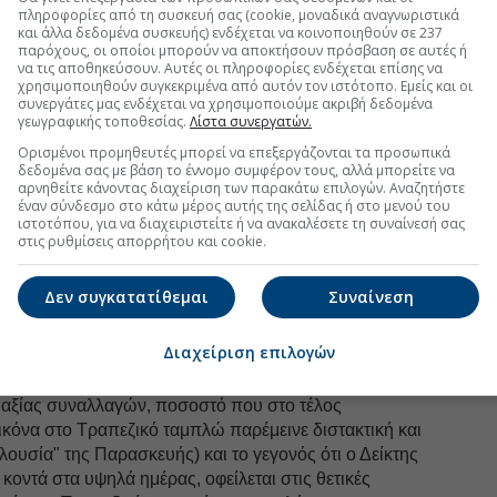
πληροφορίες από τη συσκευή σας (cookie, μοναδικά αναγνωριστικά
πήρχαν πριν την έναρξη της σημερινής συνεδρίασης
και άλλα δεδομένα συσκευής) ενδέχεται να κοινοποιηθούν σε 237
παρόχους, οι οποίοι μπορούν να αποκτήσουν πρόσβαση σε αυτές ή
ασμα" των Τραπεζικών μετοχών, κατά την τελευταία
να τις αποθηκεύσουν. Αυτές οι πληροφορίες ενδέχεται επίσης να
ασκευής, ήταν "αν τα κέρδη που 'γράφτηκαν' στον
χρησιμοποιηθούν συγκεκριμένα από αυτόν τον ιστότοπο. Εμείς και οι
συνεργάτες μας ενδέχεται να χρησιμοποιούμε ακριβή δεδομένα
θούν σε άλλο κομμάτι του ταμπλώ, ή αν οι traders θα
γεωγραφικής τοποθεσίας.
Λίστα συνεργατών.
ση των τιμών, προκειμένου να επανατοποθετηθούν,
Ορισμένοι προμηθευτές μπορεί να επεξεργάζονται τα προσωπικά
λώ.
δεδομένα σας με βάση το έννομο συμφέρον τους, αλλά μπορείτε να
αρνηθείτε κάνοντας διαχείριση των παρακάτω επιλογών. Αναζητήστε
έναν σύνδεσμο στο κάτω μέρος αυτής της σελίδας ή στο μενού του
ινή συνεδρίαση απάντησε μερικώς, καθώς
ιστοτόπου, για να διαχειριστείτε ή να ανακαλέσετε τη συναίνεσή σας
στις ρυθμίσεις απορρήτου και cookie.
τικές κινήσεις σε, μη Τραπεζικούς,
τίτλους υψηλής
ιγότερες σε μετοχές μεσαίας και μικρότερης
Δεν συγκατατίθεμαι
Συναίνεση
τα παραπάνω ήταν αισθητά μικρότερα σε αριθμό, από
επαγγελματίες του χώρου.
Διαχείριση επιλογών
οχώρησε η ένταση του trading σε ΔΕΗ και
εδρίασης έφθασαν να μονοπωλούν περισσότερο από
ς αξίας συναλλαγών, ποσοστό που στο τέλος
εικόνα στο Τραπεζικό ταμπλώ παρέμεινε διστακτική και
ολουσία" της Παρασκευής) και το γεγονός ότι ο Δείκτης
οντά στα υψηλά ημέρας, οφείλεται στις θετικές