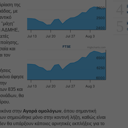
4
δρίαση της
2600
μάδας, με
αντικό
2500
5
ε "μάχη"
2400
αι ΑΔΜΗΕ,
κετές
Jul 13
Jul 20
Jul 27
Aug 3
οποίησης,
FTSE
Highcharts.com
σαία και
ι τον
6500
6250
μήσεις
ικόνα άφησε
6000
 την
Jul 13
Jul 20
Jul 27
Aug 3
των 835 και
μονάδων, θα
ίρου.
εικόνα στην
Αγορά ομολόγων
, όπου σημαντική
 σημειώθηκε μόνο στην κοντινή λήξη, καθώς είναι
δεν θα υπάρξουν κάποιες αρνητικές εκπλήξεις για το