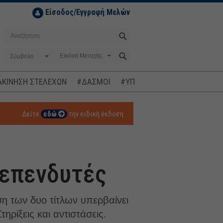
Είσοδος/Εγγραφή Μελών
Σύμβολο
ΚΙΝΗΣΗ ΣΤΕΛΕΧΩΝ
#ΔΑΣΜΟΙ
#ΥΠΟΚΛΟΠΕΣ
#ΠΛΗΘΩΡΙΣΜ
Δείτε
εδώ
την ειδική έκδοση
 επενδυτές
η των δυο τίτλων υπερβαίνει
ηρίξεις και αντιστάσεις.