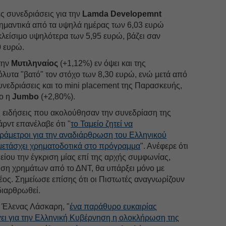
ς συνεδριάσεις για την
Lamda Developemnt
ημαντικά από τα υψηλά ημέρας των 6,03 ευρώ
λείσιμο υψηλότερα των 5,95 ευρώ, βάζει σαν
0 ευρώ.
την
Μυτιληναίος
(+1,12%) εν όψει και της
λυτα "βατό" τον στόχο των 8,30 ευρώ, ενώ μετά από
νεδριάσεις και το mini placement της Παρασκευής,
μο η
Jumbo
(+2,80%).
ς ειδήσεις που ακολούθησαν την συνεδρίαση της
ρντ επανέλαβε ότι "
το Ταμείο ζητεί να
ράμετροι για την αναδιάρθρωση του Ελληνικού
μετάσχει χρηματοδοτικά στο πρόγραμμα
". Ανέφερε ότι
μείου την έγκριση μίας επί της αρχής συμφωνίας,
υση χρημάτων από το ΔΝΤ, θα υπάρξει μόνο με
ρέος. Σημείωσε επίσης ότι οι Πιστωτές αναγνωρίζουν
διαρθρωθεί.
 Έλενας Λάσκαρη, "
ένα παράθυρο ευκαιρίας
γει για την Ελληνική Κυβέρνηση η ολοκλήρωση της