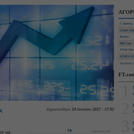
ΑΓΟΡ
Γ. Δείκτης
Large Ca
Banks
Mid Cap
FTSE DIV
ATHEX E
Realtime 
FT.co
1
2
Δημοσιεύθηκε:
19 Ιουνίου 2017 - 17:52
ς
3
ΓΔ
Highcharts.com
σε να