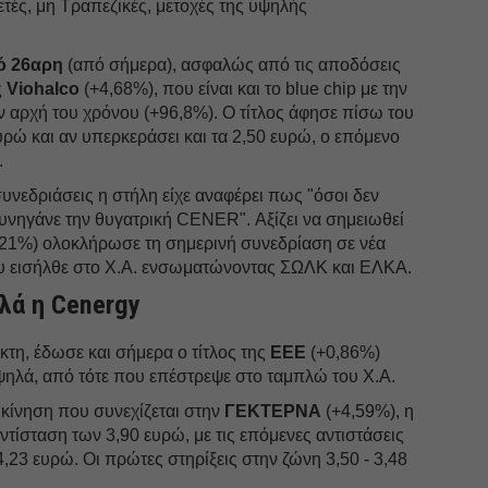
ετές, μη Τραπεζικές, μετοχές της υψηλής
ό 26αρη
(από σήμερα), ασφαλώς από τις αποδόσεις
ς
Viohalco
(+4,68%), που είναι και το blue chip με την
 αρχή του χρόνου (+96,8%). Ο τίτλος άφησε πίσω του
υρώ και αν υπερκεράσει και τα 2,50 ευρώ, ο επόμενο
.
νεδριάσεις η στήλη είχε αναφέρει πως "όσοι δεν
υνηγάνε την θυγατρική CENER". Αξίζει να σημειωθεί
21%) ολοκλήρωσε τη σημερινή συνεδρίαση σε νέα
ου εισήλθε στο Χ.Α. ενσωματώνοντας ΣΩΛΚ και ΕΛΚΑ.
λά η Cenergy
κτη, έδωσε και σήμερα ο τίτλος της
ΕΕΕ
(+0,86%)
υψηλά, από τότε που επέστρεψε στο ταμπλώ του Χ.Α.
κίνηση που συνεχίζεται στην
ΓΕΚΤΕΡΝΑ
(+4,59%), η
ντίσταση των 3,90 ευρώ, με τις επόμενες αντιστάσεις
 4,23 ευρώ. Οι πρώτες στηρίξεις στην ζώνη 3,50 - 3,48