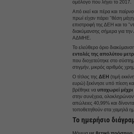
ομόλογο που λήγει το 2017.
Από εκεί και πέρα και παίρνο
πρωί είχαν πάρει "θέση μάχη
επιστροφή της ΔΕΗ και το "ν
διακύμανσης σήμερα για την 
ΑΔΜΗΕ.
Το ελεύθερο όριο διακύμανσ
εντολές της απολύτου μετρ
που διοχετεύτηκε στο σύστημ
στιγμήν, μικρός αριθμός χρη
Ο τίτλος της
ΔΕΗ
(τιμή εκκίν
ευρώ) ξεκίνησε υπό πίεση κα
βρέθηκε να
υποχωρεί μέχρι 
στην συνέχεια, ολοκληρώνον
απώλειες 40,99% και δίνοντ
τοποθετηθούν στα χαμηλά ημ
To ημερήσιο διάγρα
Μόνιμα
με θετικό πρόσημο