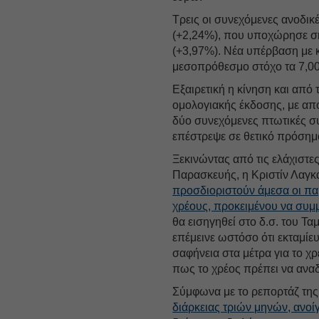
Τρεις οι συνεχόμενες ανοδικέ
(+2,24%), που υποχώρησε σ
(+3,97%). Νέα υπέρβαση με κ
μεσοπρόθεσμο στόχο τα 7,0
Εξαιρετική η κίνηση και από 
ομολογιακής έκδοσης, με από
δύο συνεχόμενες πτωτικές συ
επέστρεψε σε θετικό πρόση
Ξεκινώντας από τις ελάχιστε
Παρασκευής, η Κριστίν Λαγκά
προσδιοριστούν άμεσα οι πα
χρέους, προκειμένου να συμ
θα εισηγηθεί στο δ.σ. του Τα
επέμεινε ωστόσο ότι εκταμίε
σαφήνεια στα μέτρα για το χ
πως το χρέος πρέπει να ανα
Σύμφωνα με το ρεπορτάζ της
διάρκειας τριών μηνών, ανοί