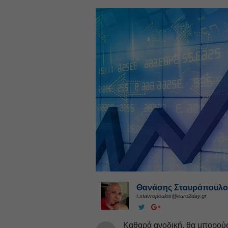
Θανάσης Σταυρόπουλο
t.stavropoulos@euro2day.gr
Καθαρά ανοδική, θα μπορού