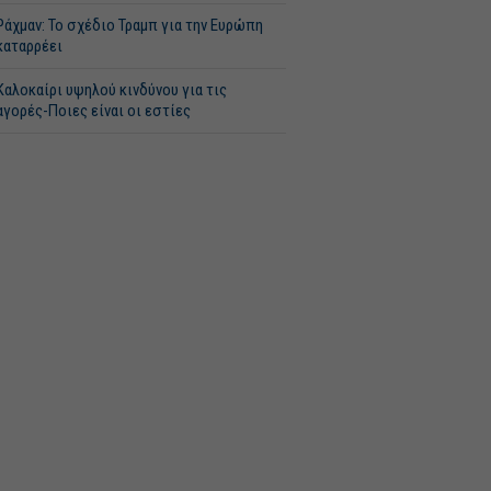
Ράχμαν: Το σχέδιο Τραμπ για την Ευρώπη
καταρρέει
Καλοκαίρι υψηλού κινδύνου για τις
αγορές-Ποιες είναι οι εστίες