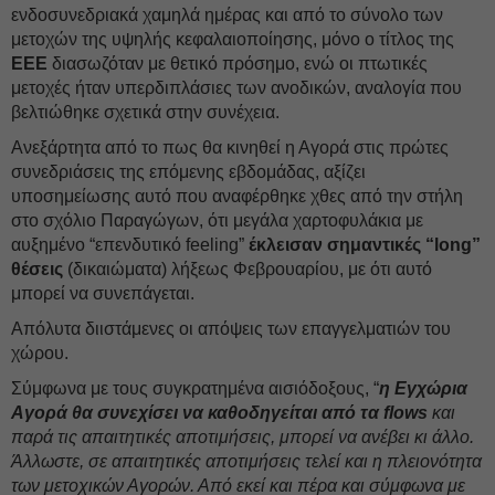
ενδοσυνεδριακά χαμηλά ημέρας και από το σύνολο των
μετοχών της υψηλής κεφαλαιοποίησης, μόνο ο τίτλος της
ΕΕΕ
διασωζόταν με θετικό πρόσημο, ενώ οι πτωτικές
μετοχές ήταν υπερδιπλάσιες των ανοδικών, αναλογία που
βελτιώθηκε σχετικά στην συνέχεια.
Ανεξάρτητα από το πως θα κινηθεί η Αγορά στις πρώτες
συνεδριάσεις της επόμενης εβδομάδας, αξίζει
υποσημείωσης αυτό που αναφέρθηκε χθες από την στήλη
στο σχόλιο Παραγώγων, ότι μεγάλα χαρτοφυλάκια με
αυξημένο “επενδυτικό feeling”
έκλεισαν σημαντικές “long”
θέσεις
(δικαιώματα) λήξεως Φεβρουαρίου, με ότι αυτό
μπορεί να συνεπάγεται.
Απόλυτα διιστάμενες οι απόψεις των επαγγελματιών του
χώρου.
Σύμφωνα με τους συγκρατημένα αισιόδοξους, “
η Εγχώρια
Αγορά θα συνεχίσει να καθοδηγείται από τα flows
και
παρά τις απαιτητικές αποτιμήσεις, μπορεί να ανέβει κι άλλο.
Άλλωστε, σε απαιτητικές αποτιμήσεις τελεί και η πλειονότητα
των μετοχικών Αγορών. Από εκεί και πέρα και σύμφωνα με