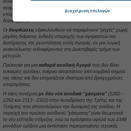
συνεχόμενες ανοδικές εβδομάδες και όπως είναι
αναμενόμενο οι ταλαντωτές έχουν εισέλθει σε σφοδρές
Διαχείριση επιλογών
υπερτιμήσεις στα ημερήσια, εβδομαδιαία και μηνιαία
διαγράμματα.
Οι
διορθώσεις
εξακολουθούν να παραμένουν “ρηχές” χωρίς
μεγάλη διάρκεια, ένδειξη υπεροχής των αγοραστών και
διατήρησης της ρευστότητας εντός Αγοράς, σε μια λογική
ανακύκλωσης ενδιαφέροντος στο Δεικτοβαρές τμήμα των
μετοχών.
Πρόκειται για μια
καθαρά ανοδική Αγορά
που δεν δίνει
ευκαιρίες εισόδου, παίρνει αποστάσεις από κομβικά σημεία
της τάσης και δεν επηρεάζεται ιδιαίτερα από βραχυχρόνιες
υπερτιμήσεις.
Η τάση συνέχισε
με δύο νέα ανοδικά “χάσματα”
(2282 -
2292 και 2313 - 2322) στην συνεδρίαση της Τρίτης και της
Τετάρτης που αποτυπώνουν την δυναμική της ανόδου. Η
περιοχή του πρώτου ανοδικού “χάσματος” είναι θεωρητικά
το νέο επίπεδο στήριξης, ενώ τα πρόσφατα υψηλά των 2348
μονάδων ορίζουν μια αντίσταση περιορισμένης τεχνικής