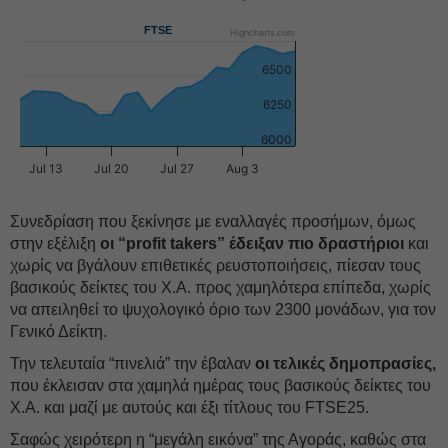
FTSE
Highcharts.com
6500
6250
6000
Jul 13
Jul 20
Jul 27
Aug 3
Συνεδρίαση που ξεκίνησε με εναλλαγές προσήμων, όμως
στην εξέλιξη
οι “profit takers” έδειξαν πιο δραστήριοι
και
χωρίς να βγάλουν επιθετικές ρευστοποιήσεις, πίεσαν τους
βασικούς δείκτες του Χ.Α. προς χαμηλότερα επίπεδα, χωρίς
να απειληθεί το ψυχολογικό όριο των 2300 μονάδων, για τον
Γενικό Δείκτη.
Την τελευταία “πινελιά” την έβαλαν
οι τελικές δημοπρασίες,
που έκλεισαν στα χαμηλά ημέρας τους βασικούς δείκτες του
Χ.Α. και μαζί με αυτούς και έξι τίτλους του FTSE25.
Σαφώς χειρότερη η “μεγάλη εικόνα” της Αγοράς, καθώς στα