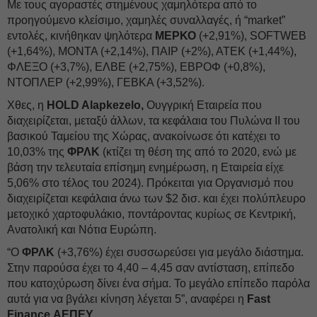
Με τους αγοραστές στημένους χαμηλότερα από το
προηγούμενο κλείσιμο, χαμηλές συναλλαγές, ή “market”
εντολές, κινήθηκαν ψηλότερα
ΜΕΡΚΟ
(+2,91%), SOFTWEB
(+1,64%), ΜΟΝΤΑ (+2,14%), ΠΑΙΡ (+2%), ΑΤΕΚ (+1,44%),
ΦΛΕΞΟ (+3,7%), ΕΛΒΕ (+2,75%), ΕΒΡΟΦ (+0,8%),
ΝΤΟΠΛΕΡ (+2,99%), ΓΕΒΚΑ (+3,52%).
Χθες, η
HOLD Alapkezelo,
Ουγγρική Εταιρεία που
διαχειρίζεται, μεταξύ άλλων, τα κεφάλαια του Πυλώνα ΙΙ του
βασικού Ταμείου της Χώρας, ανακοίνωσε ότι κατέχει το
10,03% της
ΦΡΛΚ
(κτίζει τη θέση της από το 2020, ενώ με
βάση την τελευταία επίσημη ενημέρωση, η Εταιρεία είχε
5,06% στο τέλος του 2024). Πρόκειται για Οργανισμό που
διαχειρίζεται κεφάλαια άνω των $2 δισ. και έχει πολύπλευρο
μετοχικό χαρτοφυλάκιο, ποντάροντας κυρίως σε Κεντρική,
Ανατολική και Νότια Ευρώπη.
“O
ΦΡΛΚ
(+3,76%) έχει συσσωρεύσει για μεγάλο διάστημα.
Στην παρούσα έχει το 4,40 – 4,45 σαν αντίσταση, επίπεδο
που κατοχύρωση δίνει ένα σήμα. Το μεγάλο επίπεδο παρόλα
αυτά για να βγάλει κίνηση λέγεται 5”, αναφέρει η
Fast
Finance ΑΕΠΕΥ.