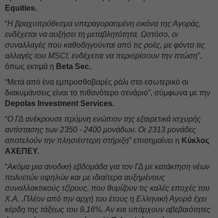
Equities.
“
Η βραχυπρόθεσμα υπεραγορασμένη εικόνα της Αγοράς,
ενδέχεται να αυξήσει τη μεταβλητότητα. Ωστόσο, οι
συναλλαγές που καθοδηγούνται από τις ροές, με φόντο τις
αλλαγές του MSCI, ενδέχεται να περιορίσουν την πτώση
”,
όπως εκτιμά η
Beta Sec.
“Μετά από ένα εμπροσθοβαρές ράλι στο εσωτερικό οι
διακυμάνσεις είναι το πιθανότερο σενάριο”, σύμφωνα με την
Depolas Investment Services.
“
Ο ΓΔ ανέκρουσε πρύμνη ενώπιον της εξαιρετικά ισχυρής
αντίστασης των 2350 - 2400 μονάδων. Οι 2313 μονάδες
αποτελούν την πλησιέστερη στήριξη
” επισημαίνει η
Κύκλος
ΑΧΕΠΕΥ.
“
Ακόμα μια ανοδική εβδομάδα για τον ΓΔ με κατάκτηση νέων
πολυετών υψηλών και με ιδιαίτερα αυξημένους
συναλλακτικούς τζίρους, που θυμίζουν τις καλές εποχές του
Χ.Α. .Πλέον από την αρχή του έτους η Ελληνική Αγορά έχει
κέρδη της τάξεως του 9,16%. Αν και υπάρχουν αβεβαιότητες