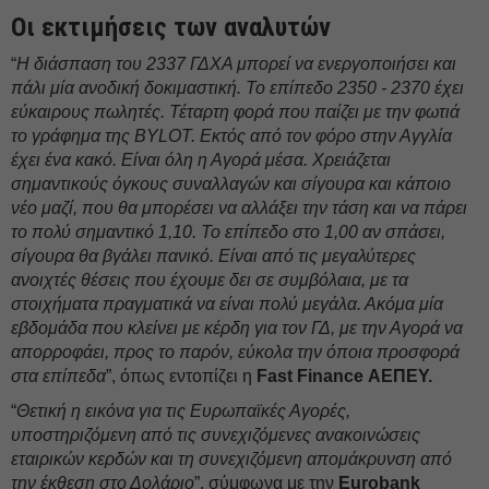
Οι εκτιμήσεις των αναλυτών
“
Η διάσπαση του 2337 ΓΔΧΑ μπορεί να ενεργοποιήσει και
πάλι μία ανοδική δοκιμαστική. Το επίπεδο 2350 - 2370 έχει
εύκαιρους πωλητές. Τέταρτη φορά που παίζει με την φωτιά
το γράφημα της BYLOT. Εκτός από τον φόρο στην Αγγλία
έχει ένα κακό. Είναι όλη η Αγορά μέσα. Χρειάζεται
σημαντικούς όγκους συναλλαγών και σίγουρα και κάποιο
νέο μαζί, που θα μπορέσει να αλλάξει την τάση και να πάρει
το πολύ σημαντικό 1,10. Το επίπεδο στο 1,00 αν σπάσει,
σίγουρα θα βγάλει πανικό. Είναι από τις μεγαλύτερες
ανοιχτές θέσεις που έχουμε δει σε συμβόλαια, με τα
στοιχήματα πραγματικά να είναι πολύ μεγάλα. Ακόμα μία
εβδομάδα που κλείνει με κέρδη για τον ΓΔ, με την Αγορά να
απορροφάει, προς το παρόν, εύκολα την όποια προσφορά
στα επίπεδα
”, όπως εντοπίζει η
Fast Finance ΑΕΠΕΥ.
“
Θετική η εικόνα για τις Ευρωπαϊκές Αγορές,
υποστηριζόμενη από τις συνεχιζόμενες ανακοινώσεις
εταιρικών κερδών και τη συνεχιζόμενη απομάκρυνση από
την έκθεση στο Δολάριο
”, σύμφωνα με την
Eurobank