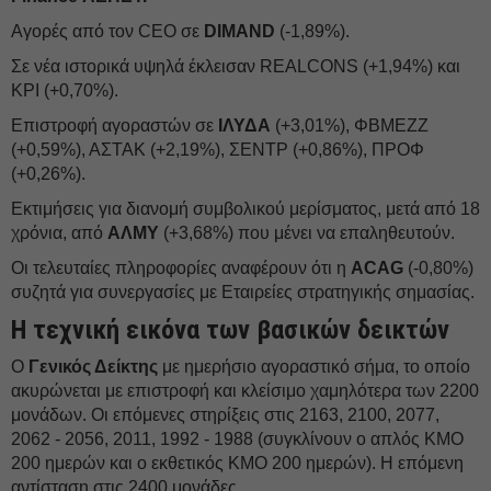
Αγορές από τον CEO σε
DIMAND
(-1,89%).
Σε νέα ιστορικά υψηλά έκλεισαν REALCONS (+1,94%) και
ΚΡΙ (+0,70%).
Επιστροφή αγοραστών σε
ΙΛΥΔΑ
(+3,01%), ΦΒΜΕΖΖ
(+0,59%), ΑΣΤΑΚ (+2,19%), ΣΕΝΤΡ (+0,86%), ΠΡΟΦ
(+0,26%).
Εκτιμήσεις για διανομή συμβολικού μερίσματος, μετά από 18
χρόνια, από
ΑΛΜΥ
(+3,68%) που μένει να επαληθευτούν.
Οι τελευταίες πληροφορίες αναφέρουν ότι η
ACAG
(-0,80%)
συζητά για συνεργασίες με Εταιρείες στρατηγικής σημασίας.
Η τεχνική εικόνα των βασικών δεικτών
Ο
Γενικός Δείκτης
με ημερήσιο αγοραστικό σήμα, το οποίο
ακυρώνεται με επιστροφή και κλείσιμο χαμηλότερα των 2200
μονάδων. Οι επόμενες στηρίξεις στις 2163, 2100, 2077,
2062 - 2056, 2011, 1992 - 1988 (συγκλίνουν ο απλός ΚΜΟ
200 ημερών και ο εκθετικός ΚΜΟ 200 ημερών). Η επόμενη
αντίσταση στις 2400 μονάδες.