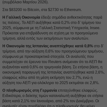
(συμβόλαιο Μαρτίου 2026).
Στα $83200 το Bitcoin, στα $2730 το Ethereum.
Η Γαλλική Οικονομία
έδειξε σημάδια ανθεκτικότητας παρά
τις πιέσεις. Το ΑΕΠ αυξήθηκε κατά 0,2% στο δ' τρίμηνο του
2025, σύμφωνα με τη Γαλλική Στατιστική Υπηρεσία, Insee.
Πρόκειται για επιβράδυνση σε σχέση με το προηγούμενο
τρίμηνο, αλλά εντός των εκτιμήσεων των αναλυτών.
Η Οικονομία της Ισπανίας αναπτύχθηκε κατά 0,8%
στο δ'
τρίμηνο, από την αύξηση 0,6% του προηγούμενου τριμήνου,
σύμφωνα με προκαταρκτικά στοιχεία. Οι αναλυτές που
συμμετείχαν σε έρευνα του Reuters ανέμεναν ότι το ΑΕΠ θα
αυξανόταν κατά 0,6% σε τριμηνιαία βάση. Σε ετήσια βάση, η
οικονομική παραγωγή της Ισπανίας αναπτύχθηκε κατά 2,6%,
ελαφρώς κάτω από τη μέση εκτίμηση του 2,7%, ενώ η
αύξηση του ΑΕΠ για ολόκληρο το 2025 εκτιμάται σε 2,8%.
Ο πληθωρισμός στη Γερμανία
επιταχύνθηκε ελαφρώς.
Ειδικότερα, ο δείκτης τιμών καταναλωτή αυξήθηκε σε ετήσια
βάση κατά 2,1% τον Ιανουάριο, από 2% τον Δεκέμβριο. Οι
αναλυτές είχαν προβλέψει ότι ο πληθωρισμός θα μείνει