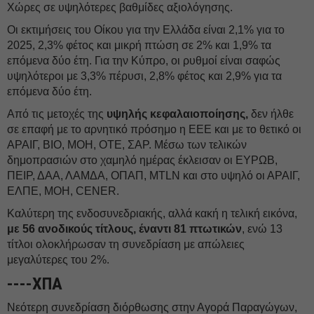
Xώρες σε υψηλότερες βαθμίδες αξιολόγησης.
Oι εκτιμήσεις του Οίκου για την Ελλάδα είναι 2,1% για το
2025, 2,3% φέτος και μικρή πτώση σε 2% και 1,9% τα
επόμενα δύο έτη. Για την Κύπρο, οι ρυθμοί είναι σαφώς
υψηλότεροι με 3,3% πέρυσι, 2,8% φέτος και 2,9% για τα
επόμενα δύο έτη.
Από τις μετοχές της
υψηλής κεφαλαιοποίησης,
δεν ήλθε
σε επαφή με το αρνητικό πρόσημο η ΕΕΕ και με το θετικό οι
ΑΡΑΙΓ, ΒΙΟ, ΜΟΗ, ΟΤΕ, ΣΑΡ. Μέσω των τελικών
δημοπρασιών στο χαμηλό ημέρας έκλεισαν οι ΕΥΡΩΒ,
ΠΕΙΡ, ΔΑΑ, ΛΑΜΔΑ, ΟΠΑΠ, MTLN και στο υψηλό οι ΑΡΑΙΓ,
ΕΛΠΕ, ΜΟΗ, CENER.
Καλύτερη της ενδοσυνεδριακής, αλλά κακή η τελική εικόνα,
με 56 ανοδικούς τίτλους, έναντι 81 πτωτικών
, ενώ 13
τίτλοι ολοκλήρωσαν τη συνεδρίαση με απώλειες
μεγαλύτερες του 2%.
----ΧΠΑ
Νεότερη συνεδρίαση διόρθωσης στην Αγορά Παραγώγων,