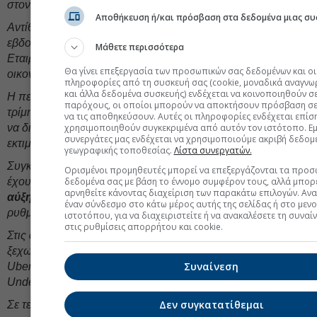
στον τομέα της Τεχνητής Νοημοσύνης.
Αποθήκευση ή/και πρόσβαση στα δεδομένα μιας συ
Αντίθετα, ο
Dow Jones
έκλεισε για τρίτη συνεχόμενη
εβδομάδα με απώλειες, κυρίως από την υποαπόδοση
Μάθετε περισσότερα
Εταιρειών του κλάδου Υγείας και Εταιρειών της Κυκλικής
Θα γίνει επεξεργασία των προσωπικών σας δεδομένων και οι
οικονομίας.
πληροφορίες από τη συσκευή σας (cookie, μοναδικά αναγνω
και άλλα δεδομένα συσκευής) ενδέχεται να κοινοποιηθούν σ
Η περίοδος ανακοίνωσης αποτελεσμάτων για το τέταρτο
παρόχους, οι οποίοι μπορούν να αποκτήσουν πρόσβαση σε
τρίμηνο του 2025 συνεχίζεται με την τάση της κερδοφορίας
να τις αποθηκεύσουν. Αυτές οι πληροφορίες ενδέχεται επίσ
χρησιμοποιηθούν συγκεκριμένα από αυτόν τον ιστότοπο. Εμε
να διατηρείται σε ικανοποιητικά επίπεδα, σε σχέση με τις
συνεργάτες μας ενδέχεται να χρησιμοποιούμε ακριβή δεδομ
εκτιμήσεις της Αγοράς.
γεωγραφικής τοποθεσίας.
Λίστα συνεργατών.
Συγκεκριμένα, από τις 106 Εταιρείες του S&P 500 που
Ορισμένοι προμηθευτές μπορεί να επεξεργάζονται τα προσ
δεδομένα σας με βάση το έννομο συμφέρον τους, αλλά μπορε
έχουν δημοσιεύσει αποτελέσματα,
τα έσοδα εμφανίζουν
αρνηθείτε κάνοντας διαχείριση των παρακάτω επιλογών. Αν
αύξηση 7,9%,
ενώ η καθαρή κερδοφορία ενισχύεται με
έναν σύνδεσμο στο κάτω μέρος αυτής της σελίδας ή στο μεν
ρυθμό 14,9%.
ιστοτόπου, για να διαχειριστείτε ή να ανακαλέσετε τη συναί
στις ρυθμίσεις απορρήτου και cookie.
Στις ανακοινώσεις της πρώτης εβδομάδας του Φεβρουαρίου
ξεχωρίζουν οι Disney, Palantir, AMD, Super Micro Computer,
Συναίνεση
Uber, Amazon, Qualcomm, Snap, MicroStrategy, Roblox και
Under Armour.
Δεν συγκατατίθεμαι
Σε τεχνικό επίπεδο, ο
Γενικός Δείκτης
συμπλήρωσε 7