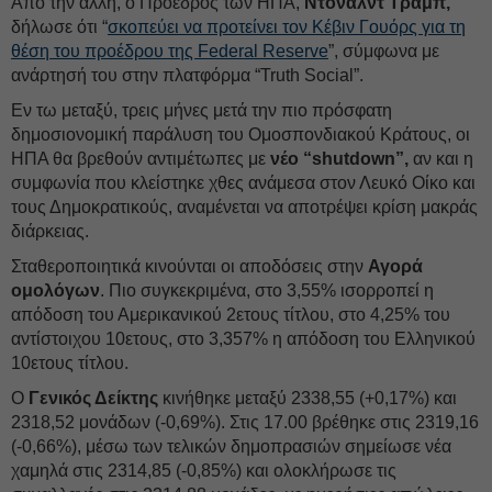
Από την άλλη, ο Πρόεδρος των ΗΠΑ,
Ντόναλντ Τραμπ,
δήλωσε ότι “
σκοπεύει να προτείνει τον Κέβιν Γουόρς για τη
θέση του προέδρου της Federal Reserve
”, σύμφωνα με
ανάρτησή του στην πλατφόρμα “Truth Social”.
Εν τω μεταξύ, τρεις μήνες μετά την πιο πρόσφατη
δημοσιονομική παράλυση του Ομοσπονδιακού Κράτους, οι
ΗΠΑ θα βρεθούν αντιμέτωπες με
νέο “shutdown”,
αν και η
συμφωνία που κλείστηκε χθες ανάμεσα στον Λευκό Οίκο και
τους Δημοκρατικούς, αναμένεται να αποτρέψει κρίση μακράς
διάρκειας.
Σταθεροποιητικά κινούνται οι αποδόσεις στην
Αγορά
ομολόγων
. Πιο συγκεκριμένα, στο 3,55% ισορροπεί η
απόδοση του Αμερικανικού 2ετους τίτλου, στο 4,25% του
αντίστοιχου 10ετους, στο 3,357% η απόδοση του Ελληνικού
10ετους τίτλου.
Ο
Γενικός Δείκτης
κινήθηκε μεταξύ 2338,55 (+0,17%) και
2318,52 μονάδων (-0,69%). Στις 17.00 βρέθηκε στις 2319,16
(-0,66%), μέσω των τελικών δημοπρασιών σημείωσε νέα
χαμηλά στις 2314,85 (-0,85%) και ολοκλήρωσε τις