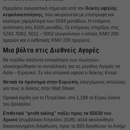
Ημερήσιο αγοραστικό σήμα και από τον
δείκτη υψηλής
κεφαλαιοποίησης,
που ακυρώνεται με επιστροφή και
κλείσιμο χαμηλότερα των 5584 μονάδων. Η επόμενη
αντίσταση στις 6100 μονάδες. Οι επόμενες στηρίξεις στις
5243, 5082, 5011 – 5002 (συγκλίνουν ο απλός ΚΜΟ 200
ημερών και ο εκθετικός ΚΜΟ 200 ημερών).
Μια βόλτα στις Διεθνείς Αγορές
Με σχεδόν απόλυτη επικράτηση των πωλητών,
ολοκληρώθηκαν οι συναλλαγές για τις μεγάλες Αγορές σε
Ασία – Ειρηνικό. Σε νέα ιστορικά υψηλά ο δείκτης Kospi.
Θετικά τα πρόσημα στην Ευρώπη,
ελεγχόμενες απώλειες
για τους οι δείκτες στην Wall Street.
Οριακά κέρδη για το Πετρέλαιο, στο 1,188 το Ευρώ έναντι
του Δολαρίου.
Επιθετικό “profit taking” πιέζει προς τα $5030 τον
Χρυσό
(συμβόλαιο Απριλίου 2026), αλλά ακολούθησε
δικαιολογημένη διόρθωση, προς τα $93 διορθώνει το Ασήμι