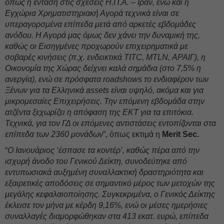
όπως η ένταση στις σχέσεις Η.Π.Α. – Ιράν, ενώ και η
Εγχώρια Χρηματιστηριακή Αγορά τεχνικά είναι σε
υπεραγορσμένα επίπεδα μετά από αρκετές εβδομάδες
ανόδου. Η Αγορά μας όμως δεν χάνει την δυναμική της,
καθώς οι Εισηγμένες προχωρούν επιχειρηματικά με
σοβαρές κινήσεις (π.χ. ενδεικτικά TITC, MTLN, ΑΡΑΙΓ), η
Οικονομία της Χώρας δείχνει καλά σημάδια (στο 7,5% η
ανεργία), ενώ σε πρόσφατα roadshows το ενδιαφέρον των
Ξένων για τα Ελληνικά assets είναι υψηλό, ακόμα και για
μικρομεσαίες Επιχειρήσεις. Την επόμενη εβδομάδα στην
ατζέντα ξεχωρίζει η απόφαση της ΕΚΤ για τα επιτόκια.
Τεχνικά, για τον ΓΔ οι επόμενες αντιστάσεις εντοπίζονται στα
επίπεδα των 2360 μονάδων
”, όπως εκτιμά η
Merit Sec.
“
Ο Ιανουάριος ‘έσπασε τα κοντέρ’, καθώς πέρα από την
ισχυρή άνοδο του Γενικού Δείκτη, συνοδεύτηκε από
εντυπωσιακά αυξημένη συναλλακτική δραστηριότητα και
εξαιρετικές αποδόσεις σε σημαντικό μέρος των μετοχών της
μεγάλης κεφαλαιοποίησης. Συγκεκριμένα, ο Γενικός Δείκτης
έκλεισε τον μήνα με κέρδη 9,16%, ενώ οι μέσες ημερήσιες
συναλλαγές διαμορφώθηκαν στα 413 εκατ. ευρώ, επίπεδα