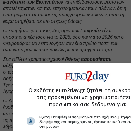
ικανότητα των Εισηγμένων
να επιβεβαιώσουν, μέσω των
αποτελεσμάτων και των επιχειρηματικών τους πλάνων, ότι η
επιστροφή σε αποτιμήσεις προηγούμενων κύκλων, αυτή τη
φορά στηρίζεται σε πιο στέρεες βάσεις.
Οι εκτιμήσεις για την κερδοφορία των Εταιρειών είναι
υποστηρικτικές τόσο για το 2025, όσο και για το 2026 και ο
Φεβρουάριος θα λειτουργήσει σαν ένα πρώτο “τεστ” των
ενσωματωμένων προσδοκιών με την πραγματικότητα.
Στις ΗΠΑ οι χρηματιστηριακοί δείκτες
παρουσίασαν
αύξηση της μεταβλητότητας,
με μικτές επιδόσεις, καθώς
οι επενδυτές κλήθηκαν να αξιολογήσουν γεωπολιτικές
ειδήσεις, τα εταιρικά αποτελέσματα των μεγάλων
Τεχνολογικών Ομίλων και ένα αιφνίδιο “flash crash” στις
Ο εκδότης euro2day.gr ζητάει τη συγκα
Αγορές Πολύτιμων Μετάλλων.
σας προκειμένου να χρησιμοποιήσει
Οι δείκτες
S&P 500 και Nasdaq
οδεύουν προς εβδομαδιαία
προσωπικά σας δεδομένα για:
άνοδο, υποστηριζόμενοι από τα ισχυρά οικονομικά
αποτελέσματα της Meta. Η εικόνα αυτή διαμορφώθηκε παρά
Εξατομικευμένη διαφήμιση και περιεχόμενο, μέτρησ
τις πιέσεις που προκάλεσε η απότομη πτώση της Microsoft,
διαφήμισης και περιεχομένου, έρευνα κοινού και 
υπηρεσιών
λόγω ανησυχιών για τις υψηλές κεφαλαιουχικές δαπάνες