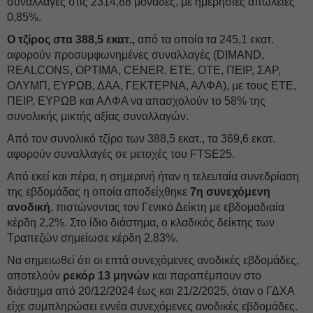
συναλλαγές στις 2314,88 μονάδες, με ημερήσιες απώλειες
0,85%.
Ο τζίρος στα 388,5 εκατ.,
από τα οποία τα 245,1 εκατ.
αφορούν προσυμφωνημένες συναλλαγές (DIMAND,
REALCONS, OPTIMA, CENER, ΕΤΕ, ΟΤΕ, ΠΕΙΡ, ΣΑΡ,
ΟΛΥΜΠ, ΕΥΡΩΒ, ΔΑΑ, ΓΕΚΤΕΡΝΑ, ΑΛΦΑ), με τους ΕΤΕ,
ΠΕΙΡ, ΕΥΡΩΒ και ΑΛΦΑ να απασχολούν το 58% της
συνολικής μικτής αξίας συναλλαγών.
Από τον συνολικό τζίρο των 388,5 εκατ., τα 369,6 εκατ.
αφορούν συναλλαγές σε μετοχές του FTSE25.
Από εκεί και πέρα, η σημερινή ήταν η τελευταία συνεδρίαση
της εβδομάδας η οποία αποδείχθηκε
7η συνεχόμενη
ανοδική
, πιστώνοντας τον Γενικό Δείκτη με εβδομαδιαία
κέρδη 2,2%. Στο ίδιο διάστημα, ο κλαδικός δείκτης των
Τραπεζών σημείωσε κέρδη 2,83%.
Να σημειωθεί ότι οι επτά συνεχόμενες ανοδικές εβδομάδες,
αποτελούν
ρεκόρ 13 μηνών
και παραπέμπουν στο
διάστημα από 20/12/2024 έως και 21/2/2025, όταν ο ΓΔΧΑ
είχε συμπληρώσει εννέα συνεχόμενες ανοδικές εβδομάδες.