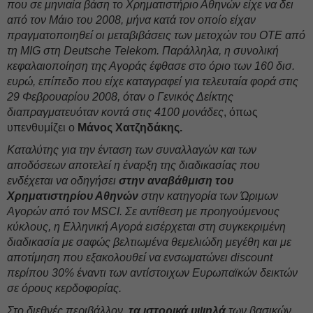
που σε μηνιαία βάση το Χρηματιστήριο Αθηνών είχε να δει
από τον Μάιο του 2008, μήνα κατά τον οποίο είχαν
πραγματοποιηθεί οι μεταβιβάσεις των μετοχών του ΟΤΕ από
τη MIG στη Deutsche Telekom. Παράλληλα, η συνολική
κεφαλαιοποίηση της Αγοράς έφθασε στο όριο των 160 δισ.
ευρώ, επίπεδο που είχε καταγραφεί για τελευταία φορά στις
29 Φεβρουαρίου 2008, όταν ο Γενικός Δείκτης
διαπραγματευόταν κοντά στις 4100 μονάδες
, όπως
υπενθυμίζει ο
Μάνος Χατζηδάκης.
Καταλύτης για την ένταση των συναλλαγών και των
αποδόσεων αποτελεί η έναρξη της διαδικασίας που
ενδέχεται να οδηγήσει
στην αναβάθμιση του
Χρηματιστηρίου Αθηνών
στην κατηγορία των Ώριμων
Αγορών από τον MSCI. Σε αντίθεση με προηγούμενους
κύκλους, η Ελληνική Αγορά εισέρχεται στη συγκεκριμένη
διαδικασία με σαφώς βελτιωμένα θεμελιώδη μεγέθη και με
αποτίμηση που εξακολουθεί να ενσωματώνει discount
περίπου 30% έναντι των αντίστοιχων Ευρωπαϊκών δεικτών
σε όρους κερδοφορίας.
Στο διεθνές περιβάλλον,
τα ιστορικά υψηλά
των βασικών