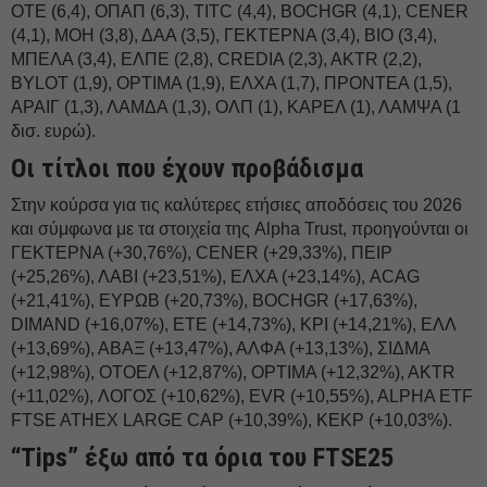
ΟΤΕ (6,4), ΟΠΑΠ (6,3), TITC (4,4), BOCHGR (4,1), CENER
(4,1), ΜΟΗ (3,8), ΔΑΑ (3,5), ΓΕΚΤΕΡΝΑ (3,4), BIO (3,4),
ΜΠΕΛΑ (3,4), ΕΛΠΕ (2,8), CREDIA (2,3), AKTR (2,2),
BYLOT (1,9), OPTIMA (1,9), ΕΛΧΑ (1,7), ΠΡΟΝΤΕΑ (1,5),
ΑΡΑΙΓ (1,3), ΛΑΜΔΑ (1,3), ΟΛΠ (1), ΚΑΡΕΛ (1), ΛΑΜΨΑ (1
δισ. ευρώ).
Οι τίτλοι που έχουν προβάδισμα
Στην κούρσα για τις καλύτερες ετήσιες αποδόσεις του 2026
και σύμφωνα με τα στοιχεία της Alpha Trust, προηγούνται οι
ΓΕΚΤΕΡΝΑ (+30,76%), CENER (+29,33%), ΠΕΙΡ
(+25,26%), ΛΑΒΙ (+23,51%), ΕΛΧΑ (+23,14%), ACAG
(+21,41%), ΕΥΡΩΒ (+20,73%), BOCHGR (+17,63%),
DIMAND (+16,07%), ΕΤΕ (+14,73%), ΚΡΙ (+14,21%), ΕΛΛ
(+13,69%), ΑΒΑΞ (+13,47%), ΑΛΦΑ (+13,13%), ΣΙΔΜΑ
(+12,98%), ΟΤΟΕΛ (+12,87%), OPTIMA (+12,32%), AKTR
(+11,02%), ΛΟΓΟΣ (+10,62%), EVR (+10,55%), ALPHA ETF
FTSE ATHEX LARGE CAP (+10,39%), ΚΕΚΡ (+10,03%).
“Tips” έξω από τα όρια του FTSE25