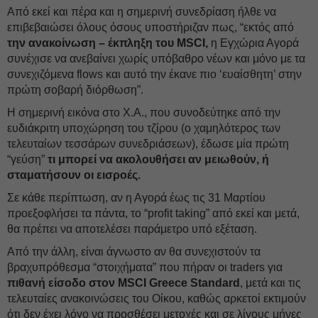
Από εκεί και πέρα και η σημερινή συνεδρίαση ήλθε να
επιβεβαιώσει όλους όσους υποστήριζαν πως, “εκτός από
την ανακοίνωση – έκπληξη του MSCI,
η Εγχώρια Αγορά
συνέχισε να ανεβαίνει χωρίς υπόβαθρο νέων και μόνο με τα
συνεχιζόμενα flows και αυτό την έκανε πιο ‘ευαίσθητη’ στην
πρώτη σοβαρή διόρθωση”.
Η σημερινή εικόνα στο Χ.Α., που συνοδεύτηκε από την
ευδιάκριτη υποχώρηση του τζίρου (ο χαμηλότερος των
τελευταίων τεσσάρων συνεδριάσεων), έδωσε μία πρώτη
“γεύση”
τι μπορεί να ακολουθήσει αν μειωθούν, ή
σταματήσουν οι εισροές.
Σε κάθε περίπτωση, αν η Αγορά έως τις 31 Μαρτίου
προεξοφλήσει τα πάντα, το “profit taking” από εκεί και μετά,
θα πρέπει να αποτελέσει παράμετρο υπό εξέταση.
Από την άλλη, είναι άγνωστο αν θα συνεχιστούν τα
βραχυπρόθεσμα “στοιχήματα” που πήραν οι traders για
πιθανή είσοδο στον MSCI Greece Standard
, μετά και τις
τελευταίες ανακοινώσεις του Οίκου, καθώς αρκετοί εκτιμούν
ότι δεν έχει λόγο να προσθέσει μετοχές και σε λίγους μήνες