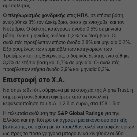
αμετάβλητος.
O πληθωρισμός χονδρικής στις ΗΠΑ
, σε ετήσια βάση,
ενισχύθηκε 3% τον Δεκέμβριο, όσο είχε ενισχυθεί και τον
Νοέμβριο. Ο δείκτης κατέγραψε άνοδο 0,5% σε μηνιαία
βάση, έναντι μηνιαίας ανόδου 0,2% τον Νοέμβριο. Οι
αναλυτές προέβλεπαν ετήσιο άνοδο 2,8% και μηνιαία 0,2%.
Εξαιρουμένων των ευμετάβλητων κατηγοριών των
Τροφίμων και της Ενέργειας, ο δομικός δείκτης ενισχύθηκε
3,3% σε ετήσια βάση και 0,7% σε μηνιαία. Οι αναλυτές
προέβλεπαν ετήσια άνοδο 2,9% και μηνιαία 0,2%.
Επιστροφή στο Χ.Α.
Να σημειωθεί ότι, σύμφωνα με τα στοιχεία της Alpha Trust, η
σημερινή συνεδρίαση αφαίρεσε από τη συνολική
κεφαλαιοποίηση του Χ.Α. 1,2 δισ. ευρώ, στα 158,1 δισ.
Η τελευταία ανάλυση της
S&P Global Ratings
για την
Ελλάδα και την Κύπρο
σκιαγραφεί μια εικόνα ουσιαστικής
βελτίωσης, σε σχέση με το παρελθόν, αλλά και σαφών ορίων
ως προς το πόσο γρήγορα μπορούν να κινηθούν οι δύο