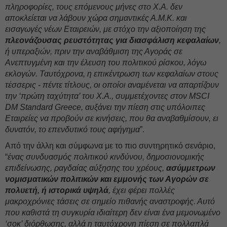
πληροφορίες, τους επόμενους μήνες στο Χ.Α. δεν
αποκλείεται να λάβουν χώρα σημαντικές Α.Μ.Κ. και
εισαγωγές νέων Εταιρειών, με στόχο την αξιοποίηση της
πλεονάζουσας ρευστότητας για διασφάλιση κεφαλαίων
,
ή υπεραξιών, πριν την αναβάθμιση της Αγοράς σε
Ανεπτυγμένη και την έλευση του πολιτικού ρίσκου, λόγω
εκλογών. Ταυτόχρονα, η επικέντρωση των κεφαλαίων στους
τέσσερις - πέντε τίτλους, οι οποίοι αναμένεται να απαρτίζουν
την ‘πρώτη ταχύτητα’ του Χ.Α., συμμετέχοντες στον MSCI
DM Standard Greece, αυξάνει την πίεση στις υπόλοιπες
Εταιρείες να προβούν σε κινήσεις, που θα αναβαθμίσουν, ει
δυνατόν, το επενδυτικό τους αφήγημα
”.
Από την άλλη και σύμφωνα με το πιο συντηρητικό σενάριο,
“
ένας συνδυασμός πολιτικού κινδύνου, δημοσιονομικής
επιδείνωσης, ραγδαίας αύξησης του χρέους,
ασύμμετρων
νομισματικών πολιτικών και εμμονής των Αγορών σε
πολυετή, ή ιστορικά υψηλά
, έχει φέρει πολλές
μακροχρόνιες τάσεις σε σημείο πιθανής αναστροφής. Αυτό
που καθιστά τη συγκυρία ιδιαίτερη δεν είναι ένα μεμονωμένο
‘σοκ’ διόρθωσης, αλλά η ταυτόχρονη πίεση σε πολλαπλά