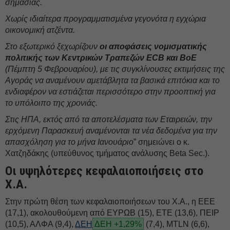
σημασίας.
Χωρίς ιδιαίτερα προγραμματισμένα γεγονότα η εγχώρια
οικονομική ατζέντα.
Στο εξωτερικό ξεχωρίζουν
οι αποφάσεις νομισματικής
πολιτικής των Κεντρικών Τραπεζών ECB και BoE
(Πέμπτη 5 Φεβρουαρίου), με τις συγκλίνουσες εκτιμήσεις της
Αγοράς να αναμένουν αμετάβλητα τα βασικά επιτόκια και το
ενδιαφέρον να εστιάζεται περισσότερο στην προοπτική για
το υπόλοιπο της χρονιάς.
Στις ΗΠΑ, εκτός από τα αποτελέσματα των Εταιρειών, την
ερχόμενη Παρασκευή αναμένονται τα νέα δεδομένα για την
απασχόληση για το μήνα Ιανουάριο
” σημειώνει ο κ.
Χατζηδάκης (υπεύθυνος τμήματος ανάλυσης Beta Sec.).
Οι υψηλότερες κεφαλαιοποιήσεις στο
Χ.Α.
Στην πρώτη θέση των κεφαλαιοποιήσεων του Χ.Α., η ΕΕΕ
(17,1), ακολουθούμενη από EΥΡΩΒ (15), ΕΤΕ (13,6), ΠΕΙΡ
(10,5), ΑΛΦΑ (9,4),
ΔΕΗ
ΔΕΗ +1,29%
(7,4), MTLN (6,6),