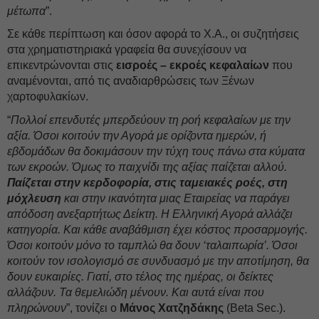
μέτωπα
”.
Σε κάθε περίπτωση και όσον αφορά το Χ.Α., οι συζητήσεις
στα χρηματιστηριακά γραφεία θα συνεχίσουν να
επικεντρώνονται στις
εισροές – εκροές κεφαλαίων
που
αναμένονται, από τις αναδιαρθρώσεις των Ξένων
χαρτοφυλακίων.
“
Πολλοί επενδυτές μπερδεύουν τη ροή κεφαλαίων με την
αξία. Όσοι κοιτούν την Αγορά με ορίζοντα ημερών, ή
εβδομάδων θα δοκιμάσουν την τύχη τους πάνω στα κύματα
των εκροών. Όμως το παιχνίδι της αξίας παίζεται αλλού.
Παίζεται στην κερδοφορία, στις ταμειακές ροές, στη
μόχλευση
και στην ικανότητα μιας Εταιρείας να παράγει
απόδοση ανεξαρτήτως Δείκτη. Η Ελληνική Αγορά αλλάζει
κατηγορία. Και κάθε αναβάθμιση έχει κόστος προσαρμογής.
Όσοι κοιτούν μόνο το ταμπλώ θα δουν ‘ταλαιπωρία’. Όσοι
κοιτούν τον ισολογισμό σε συνδυασμό με την αποτίμηση, θα
δουν ευκαιρίες. Γιατί, στο τέλος της ημέρας, οι δείκτες
αλλάζουν. Τα θεμελιώδη μένουν. Και αυτά είναι που
πληρώνουν
”, τονίζει ο
Μάνος Χατζηδάκης
(Beta Sec.).