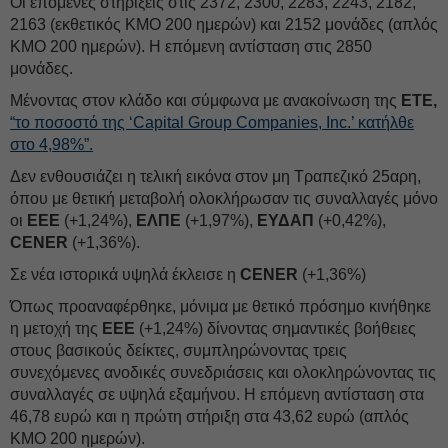
Οι επόμενες στηρίξεις στις 2372, 2300, 2283, 2243, 2182,
2163 (εκθετικός ΚΜΟ 200 ημερών) και 2152 μονάδες (απλός
ΚΜΟ 200 ημερών). Η επόμενη αντίσταση στις 2850
μονάδες.
Μένοντας στον κλάδο και σύμφωνα με ανακοίνωση της
ΕΤΕ,
“το ποσοστό της ‘Capital Group Companies, Inc.’ κατήλθε
στο 4,98%”.
Δεν ενθουσιάζει η τελική εικόνα στον μη Τραπεζικό 25αρη,
όπου με θετική μεταβολή ολοκλήρωσαν τις συναλλαγές μόνο
οι
ΕΕΕ
(+1,24%),
ΕΛΠΕ
(+1,97%),
ΕΥΔΑΠ
(+0,42%),
CENER
(+1,36%).
Σε νέα ιστορικά υψηλά έκλεισε η
CENER
(+1,36%)
Όπως προαναφέρθηκε, μόνιμα με θετικό πρόσημο κινήθηκε
η μετοχή της
ΕΕΕ
(+1,24%) δίνοντας σημαντικές βοήθειες
στους βασικούς δείκτες, συμπληρώνοντας τρεις
συνεχόμενες ανοδικές συνεδριάσεις και ολοκληρώνοντας τις
συναλλαγές σε υψηλά εξαμήνου. Η επόμενη αντίσταση στα
46,78 ευρώ και η πρώτη στήριξη στα 43,62 ευρώ (απλός
ΚΜΟ 200 ημερών).