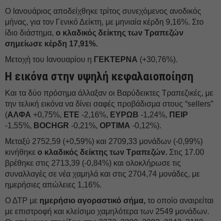
Ο Ιανουάριος αποδείχθηκε τρίτος συνεχόμενος ανοδικός
μήνας, για τον Γενικό Δείκτη, με μηνιαία κέρδη 9,16%. Στο
ίδιο διάστημα,
ο κλαδικός δείκτης των Τραπεζών
σημείωσε κέρδη 17,91%.
Μετοχή του Ιανουαρίου η
ΓΕΚΤΕΡΝΑ
(+30,76%).
Η εικόνα στην υψηλή κεφαλαιοποίηση
Και τα δύο πρόσημα άλλαξαν οι Βαρύδεικτες Τραπεζικές, με
την τελική εικόνα να δίνει σαφές προβάδισμα στους “sellers”
(
ΑΛΦΑ
+0,75%,
ΕΤΕ
-2,16%,
ΕΥΡΩΒ
-1,24%,
ΠΕΙΡ
-1,55%,
BOCHGR
-0,21%,
OPTIMA
-0,12%).
Μεταξύ 2752,59 (+0,59%) και 2709,33 μονάδων (-0,99%)
κινήθηκε
ο κλαδικός δείκτης των Τραπεζών.
Στις 17.00
βρέθηκε στις 2713,39 (-0,84%) και ολοκλήρωσε τις
συναλλαγές σε νέα χαμηλά και στις 2704,74 μονάδες, με
ημερήσιες απώλειες 1,16%.
Ο ΔΤΡ με
ημερήσιο αγοραστικό σήμα,
το οποίο αναιρείται
με επιστροφή και κλείσιμο χαμηλότερα των 2549 μονάδων.