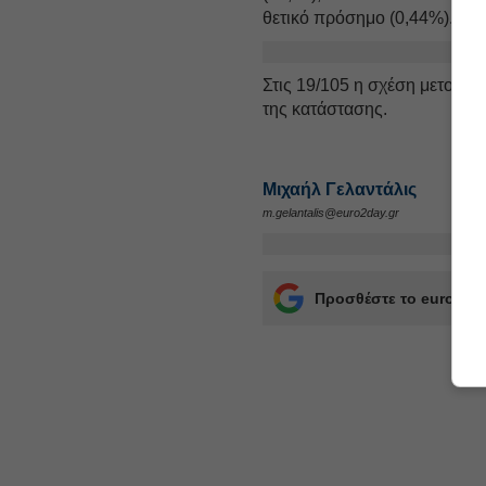
θετικό πρόσημο (0,44%).
Στις 19/105 η σχέση μετοχών
της κατάστασης.
Μιχαήλ Γελαντάλις
m.gelantalis@euro2day.gr
Προσθέστε το euro2day