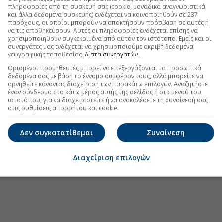
πληροφορίες από τη συσκευή σας (cookie, μοναδικά αναγνωριστικά
και άλλα δεδομένα συσκευής) ενδέχεται να κοινοποιηθούν σε 237
παρόχους, οι οποίοι μπορούν να αποκτήσουν πρόσβαση σε αυτές ή
να τις αποθηκεύσουν. Αυτές οι πληροφορίες ενδέχεται επίσης να
χρησιμοποιηθούν συγκεκριμένα από αυτόν τον ιστότοπο. Εμείς και οι
 με θετικό/αρνητικό πρόσημο, απολύτως ενδεικτική
συνεργάτες μας ενδέχεται να χρησιμοποιούμε ακριβή δεδομένα
γεωγραφικής τοποθεσίας.
Λίστα συνεργατών.
Ορισμένοι προμηθευτές μπορεί να επεξεργάζονται τα προσωπικά
δεδομένα σας με βάση το έννομο συμφέρον τους, αλλά μπορείτε να
αρνηθείτε κάνοντας διαχείριση των παρακάτω επιλογών. Αναζητήστε
έναν σύνδεσμο στο κάτω μέρος αυτής της σελίδας ή στο μενού του
ιστοτόπου, για να διαχειριστείτε ή να ανακαλέσετε τη συναίνεσή σας
στις ρυθμίσεις απορρήτου και cookie.
Δεν συγκατατίθεμαι
Συναίνεση
.gr στο Discover
Διαχείριση επιλογών