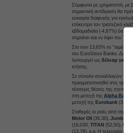
Σύμφωνα με χρηματιστή, με 
σημαντική αντίδραση θα πρέ
ευκαιρία διαφυγής για εγκλωβ
επίκεντρο τον τραπεζικό κλ
εβδομαδιαία (-4,87%) όσο σε 
σημαίνει και εν όψει του "κ
Στο συν 13,83% το "ταμείο" γ
του EuroStoxx Banks. Διψήφ
λειτουργεί ως
δέλεαρ για pro
κτήσης.
Σε σύνολο συναλλαγών 14,3 ε
πραγματοποιηθεί στις τραπεζ
τέσσερις θέσεις της σχετικής
στη μετοχή της
Alpha Bank
μετοχή της
Eurobank
(3,976)
Σταθερές οι ροές από την αρ
Motor Oil
(36,30),
Jumbo
(2
(16,030,
TITAN
(52,50),
OTE
(13,78), κ.α. Η τελευταία είν