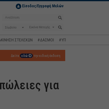
Είσοδος/Εγγραφή Μελών
Σύμβολο
ΚΙΝΗΣΗ ΣΤΕΛΕΧΩΝ
#ΔΑΣΜΟΙ
#ΥΠΟΚΛΟΠΕΣ
#ΠΛΗΘΩΡΙΣΜ
Δείτε
εδώ
την ειδική έκδοση
πώλειες για