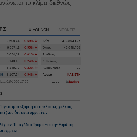
ινώνεται το κλίμα διεθνώς
.
ΕΣ
Χ. ΑΘΗΝΩΝ
ΔΙΕΘΝΕΙΣ
2.608,44
-0,59%
Αξία
316.803.525
p
6.657,11
-0,55%
Όγκος
42.948.707
3.034,32
-0,01%
Ανοδικές
49
3.148,39
-0,24%
Καθοδικές
59
5.348,77
-0,23%
Αμετάβλητες
20
SG
3.107,54
-0,54%
Αγορά
ΚΛΕΙΣΤΗ
Data
6/8/2026-17:25
m
Παγκόσμια έξαρση στις κλοπές χαλκού,
μπίζνες δισεκατομμυρίων
Ράχμαν: Το σχέδιο Τραμπ για την Ευρώπη
καταρρέει