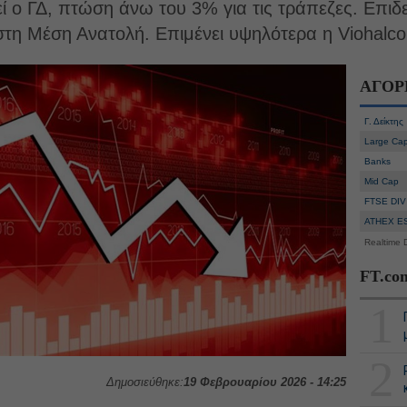
 ο ΓΔ, πτώση άνω του 3% για τις τράπεζες. Επιδε
τη Μέση Ανατολή. Επιμένει υψηλότερα η Viohalco
ΑΓΟΡ
Γ. Δείκτης
Large Ca
Banks
Mid Cap
FTSE DIV
ATHEX E
Realtime 
FT.co
1
2
Δημοσιεύθηκε:
19 Φεβρουαρίου 2026 - 14:25