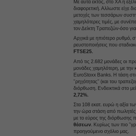
Με αυτά εκτός, στο ΧΑ η εξέ
διαφορετική. Αλλωστε είχε δι
μετοχές των τεσσάρων συστημ
χαμηλότερες τιμές, με συνέπε
τον Δείκτη Τραπεζών-όσο γι
Αρχικά με ηπιότερο ρυθμό, σ
ρευστοποιήσεις που σταδιακ
FTSE25.
Από τις 2.682 μονάδες οι πρ
μονάδες χαμηλότερη, με την 
EuroStoxx Banks. Η τάση στ
"ρηχότητας" (και του τραπεζ
διόρθωση. Ενδεικτικά στο μ
2,72%.
Στα 108 εκατ. ευρώ η αξία τω
την ώρα στάση από πωλητές
με το εύρος της διόρθωσης
θέσεων
. Κυρίως των πιο "
προηγούμενο σχόλιο μας.