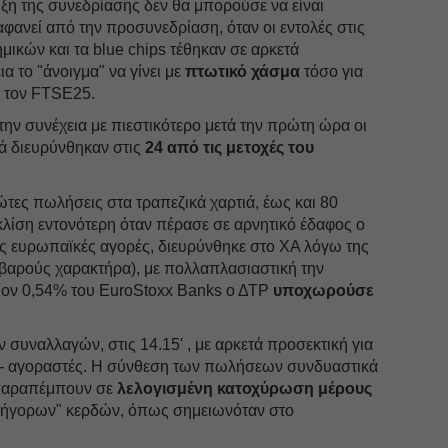
λιξη της συνεδρίασης δεν θα μπορούσε να είναι
αφανεί από την προσυνεδρίαση, όταν οι εντολές στις
ικών και τα blue chips τέθηκαν σε αρκετά
ια το "άνοιγμα" να γίνει με
πτωτικό χάσμα
τόσο για
α τον FTSE25.
την συνέχεια με πιεστικότερο μετά την πρώτη ώρα οι
ά διευρύνθηκαν στις
24 από τις μετοχές του
ώτες πωλήσεις στα τραπεζικά χαρτιά, έως και 80
κλίση εντονότερη όταν πέρασε σε αρνητικό έδαφος ο
ις ευρωπαϊκές αγορές, διευρύνθηκε στο ΧΑ λόγω της
οβαρούς χαρακτήρα), με πολλαπλασιαστική την
είον 0,54% του EuroStoxx Banks ο ΔΤΡ
υποχωρούσε
ν συναλλαγών, στις 14.15' , με αρκετά προσεκτική για
- αγοραστές. Η σύνθεση των πωλήσεων συνδυαστικά
 παραπέμπουν σε
λελογισμένη κατοχύρωση μέρους
γρήγορων" κερδών, όπως σημειωνόταν στο