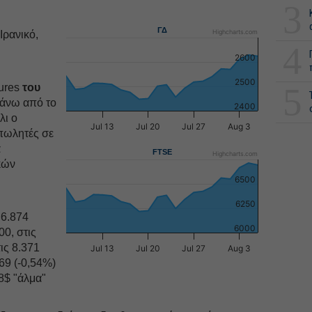
3
ΓΔ
Highcharts.com
Ιρανικό,
4
2600
2500
5
tures
του
πάνω από το
2400
λι ο
Jul 13
Jul 20
Jul 27
Aug 3
πωλητές σε
ά
FTSE
Highcharts.com
κών
6500
6250
 6.874
6000
00, στις
ις 8.371
Jul 13
Jul 20
Jul 27
Aug 3
69 (-0,54%)
8$ "άλμα"