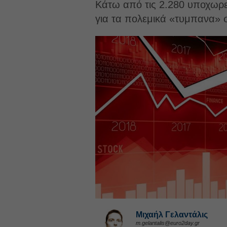
Κάτω από τις 2.280 υποχωρεί
για τα πολεμικά «τυμπανα» σ
Μιχαήλ Γελαντάλις
m.gelantalis@euro2day.gr