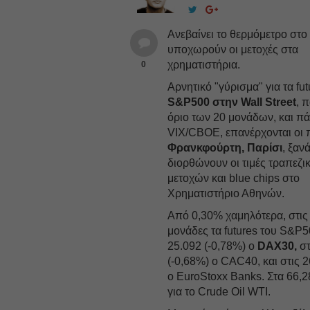
Ανεβαίνει το θερμόμετρο στο 
υποχωρούν οι μετοχές στα
χρηματιστήρια.
0
Αρνητικό "γύρισμα" για τα fu
S&P500 στην Wall Street
, 
όριο των 20 μονάδων, και πά
VIX/CBOE, επανέρχονται οι 
Φρανκφούρτη, Παρίσι
, ξαν
διορθώνουν οι τιμές τραπεζι
μετοχών και blue chips στο
Χρηματιστήριο Αθηνών.
Aπό 0,30% χαμηλότερα, στις
μονάδες τα futures του S&P5
25.092 (-0,78%) ο
DAX30,
στ
(-0,68%) ο CAC40, και στις 2
ο EuroStoxx Banks. Στα 66,2
για το Crude Oil WTI.