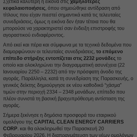
Σχετικά καλύτερη η εικόνα στις
χαμηλότερες
κεφαλαιοποιήσεις
, όπου σημειώθηκε αντίδραση από
τίτλους που είχαν πιεστεί σημαντικά κατά τις τελευταίες
συνεδριάσεις, όμως η εικόνα δεν ήταν τέτοια που θα
μπορούσε να χαρακτηριστεί σαν ένδειξη επιστροφής του
αγοραστικού ενδιαφέροντος.
Από εκεί και πέρα και σύμφωνα με τα τεχνικά δεδομένα που
διαμορφώνουν οι τελευταίες συνεδριάσεις,
το επόμενο
επίπεδο στήριξης εντοπίζεται στις 2232 μονάδες
το
οποίο και ολοκληρώνει την διαγραμματική ασυνέχεια (22
Ιανουαρίου 2250 – 2232) από την πρόσφατη άνοδο της
αγοράς. Παράλληλα, κατά τη συνεδρίαση της Παρασκευής, ο
γενικός δείκτης δημιούργησε εκ νέου καθοδικό “χάσμα”
τιμών στην περιοχή 2334 – 2348 μονάδων, επίπεδο που
πλέον συνιστά τη βασική βραχυπρόθεσμη αντίσταση της
αγοράς.
Σήμερα ξεκίνησε η δημόσια προσφορά του εταιρικού
ομολόγου της
CAPITAL CLEAN ENERGY CARRIERS
CORP
. και θα ολοκληρωθεί την Παρασκευή 20
Φεβρουαρίου 2026. Η διαπραγμάτευση των νέων ομολόγων