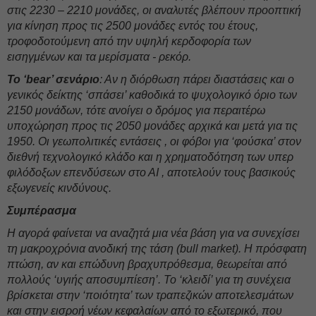
στις 2230 – 2210 μονάδες, οι αναλυτές βλέπουν προοπτική
για κίνηση προς τις 2500 μονάδες εντός του έτους,
τροφοδοτούμενη από την υψηλή κερδοφορία των
εισηγμένων και τα μερίσματα - ρεκόρ.
Το ‘bear’ σενάριο
: Αν η διόρθωση πάρει διαστάσεις και ο
γενικός δείκτης ‘σπάσει’ καθοδικά το ψυχολογικό όριο των
2150 μονάδων, τότε ανοίγει ο δρόμος για περαιτέρω
υποχώρηση προς τις 2050 μονάδες αρχικά και μετά για τις
1950. Οι γεωπολιτικές εντάσεις , οι φόβοι για ‘φούσκα’ στον
διεθνή τεχνολογικό κλάδο και η χρηματοδότηση των υπερ
φιλόδοξων επενδύσεων στο ΑΙ , αποτελούν τους βασικούς
εξωγενείς κινδύνους.
Συμπέρασμα
Η αγορά φαίνεται να αναζητά μια νέα βάση για να συνεχίσει
τη μακροχρόνια ανοδική της τάση (bull market). Η πρόσφατη
πτώση, αν και επώδυνη βραχυπρόθεσμα, θεωρείται από
πολλούς ‘υγιής αποσυμπίεση’. Το ‘κλειδί’ για τη συνέχεια
βρίσκεται στην ‘ποιότητα’ των τραπεζικών αποτελεσμάτων
και στην εισροή νέων κεφαλαίων από το εξωτερικό, που