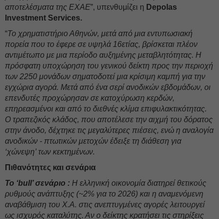
αποτελέσματα της ΕΧΑΕ
”, υπενθυμίζει η
Depolas
Investment Services.
“
Το χρηματιστήριο Αθηνών, μετά από μια εντυπωσιακή
πορεία που το έφερε σε υψηλά 16ετίας, βρίσκεται πλέον
αντιμέτωπο με μια περίοδο αυξημένης μεταβλητότητας. Η
πρόσφατη υποχώρηση του γενικού δείκτη προς την περιοχή
των 2250 μονάδων σηματοδοτεί μια κρίσιμη καμπή για την
εγχώρια αγορά. Μετά από ένα σερί ανοδικών εβδομάδων, οι
επενδυτές προχώρησαν σε κατοχύρωση κερδών,
επηρεασμένοι και από το διεθνές κλίμα επιφυλακτικότητας.
Ο τραπεζικός κλάδος, που αποτέλεσε την αιχμή του δόρατος
στην άνοδο, δέχτηκε τις μεγαλύτερες πιέσεις, ενώ η αναλογία
ανοδικών - πτωτικών μετοχών έδειξε τη διάθεση για
‘χώνεψη’ των κεκτημένων.
Πιθανότητες και σενάρια
Το ‘bull’ σενάριο :
Η ελληνική οικονομία διατηρεί θετικούς
ρυθμούς ανάπτυξης (~2% για το 2026) και η αναμενόμενη
αναβάθμιση του Χ.Α. στις ανεπτυγμένες αγορές λειτουργεί
ως ισχυρός καταλύτης. Αν ο δείκτης κρατήσει τις στηρίξεις