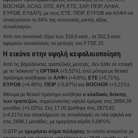
BOCHGR, ACAG, ΟΤΕ, ΚΡΙ, ΕΤΕ, ΣΑΡ, ΠΕΙΡ, ΑΛΦΑ,
ΕΥΡΩΒ, ΕΥΔΑΠ), με τους ΕΤΕ, ΠΕΙΡ, ΕΥΡΩΒ και ΑΛΦΑ να
απασχολούν το 64% της συνολικής μικτής αξίας
συναλλαγών.
Από τον συνολικό τζίρο των 318,8 εκατ., τα 302,3 εκατ.
αφορούν συναλλαγές σε μετοχές του FTSE 25.
Η εικόνα στην υψηλή κεφαλαιοποίηση
Από τις βαρύδεικτες τραπεζικές μετοχές, δεν ήλθε σε επαφή
με το “κόκκινο” η
OPTIMA
(+5,52%), ενώ μόνιμα με θετικό
πρόσημο κινήθηκαν οι
ΑΛΦ
Α (+4,6%),
ΕΤΕ
(+5,71%),
ΕΥΡΩΒ
(+4,48%),
ΠΕΙΡ
(+5,87%) και
BOCHGR
(+3,21%).
Μόνιμα με θετικό πρόσημο κινήθηκε
ο κλαδικός δείκτης
των τραπεζών,
σημειώνοντας υψηλό ημέρας στις 2694,39
μονάδες (+5,02%). Στις 17.00 βρέθηκε στις 2673,62
(+4,21%) και ολοκλήρωσε τις συναλλαγές σε νέα υψηλά και
στις 2696,1 μονάδες, με ημερήσια κέρδη 5,08%%.
Ο ΔΤΡ με
ημερήσιο σήμα πώλησης
το οποίο αναιρείται με