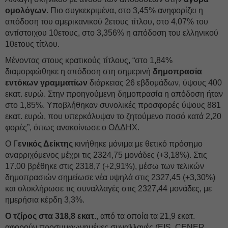
ομολόγων
. Πιο συγκεκριμένα, στο 3,45% ανηφορίζει η
απόδοση του αμερικανικού 2ετους τίτλου, στο 4,07% του
αντίστοιχου 10ετους, στο 3,356% η απόδοση του ελληνικού
10ετους τίτλου.
Μένοντας στους κρατικούς τίτλους, “στο 1,84%
διαμορφώθηκε η απόδοση στη σημερινή
δημοπρασία
εντόκων γραμματίων
διάρκειας 26 εβδομάδων, ύψους 400
εκατ. ευρώ. Στην προηγούμενη δημοπρασία η απόδοση ήταν
στο 1,85%. Υποβλήθηκαν συνολικές προσφορές ύψους 881
εκατ. ευρώ, που υπερκάλυψαν το ζητούμενο ποσό κατά 2,20
φορές”, όπως ανακοίνωσε ο ΟΔΔΗΧ.
Ο Γ
ενικός Δείκτης
κινήθηκε μόνιμα με θετικό πρόσημο
αναρριχόμενος μέχρι τις 2324,75 μονάδες (+3,18%). Στις
17.00 βρέθηκε στις 2318,7 (+2,91%), μέσω των τελικών
δημοπρασιών σημείωσε νέα υψηλά στις 2327,45 (+3,30%)
και ολοκλήρωσε τις συναλλαγές στις 2327,44 μονάδες, με
ημερήσια κέρδη 3,3%.
Ο τζίρος στα 318,8 εκατ.
, από τα οποία τα 21,9 εκατ.
αφορούν προσυμφωνημένες συναλλαγές (EIS, CENER,