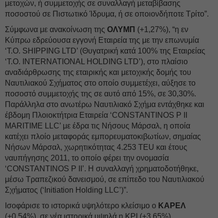
μετοχών, ή συμμετοχής σε συναλλαγή μεταβίβασης
ποσοστού σε Πιστωτικό Ίδρυμα, ή σε οποιονδήποτε Τρίτο”.
Σύμφωνα με ανακοίνωση της
ΟΛΥΜΠ
(+1,27%), “η εν
Κύπρω εδρεύουσα εγγονή Εταιρεία της με την επωνυμία
‘T.O. SHIPPING LTD’ (Θυγατρική κατά 100% της Εταιρείας
‘T.O. INTERNATIONAL HOLDING LTD’), στο πλαίσιο
αναδιάρθρωσης της εταιρικής και μετοχικής δομής του
Ναυτιλιακού Σχήματος στο οποίο συμμετέχει, αύξησε το
ποσοστό συμμετοχής της σε αυτό από 15%, σε 30,30%.
Παράλληλα στο ανωτέρω Ναυτιλιακό Σχήμα εντάχθηκε και
έβδομη Πλοιοκτήτρια Εταιρεία ‘CONSTANTINOS P II
MARITIME LLC’ με έδρα τις Νήσους Μάρσαλ, η οποία
κατέχει πλοίο μεταφοράς εμπορευματοκιβωτίων, σημαίας
Νήσων Μάρσαλ, χωρητικότητας 4.253 TEU και έτους
ναυπήγησης 2011, το οποίο φέρει την ονομασία
‘CONSTANTINOS P II’. Η συναλλαγή χρηματοδοτήθηκε,
μέσω Τραπεζικού δανεισμού, σε επίπεδο του Ναυτιλιακού
Σχήματος (‘Initiation Holding LLC’)”.
Ισοφάρισε το ιστορικά υψηλότερο κλείσιμο ο
ΚΑΡΕΛ
(+0,54%), σε νέα ιστορικά υψηλά η ΚΡΙ (+3,65%).