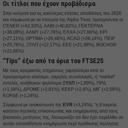
Οι τίτλοι που έχουν προβάδισμα
Στην κούρσα για τις καλύτερες ετήσιες αποδόσεις του 2026
και σύμφωνα με τα στοιχεία της Alpha Trust, προηγούνται οι
CENER (+42,33%), ΛΑΒΙ (+40,82%), ΓΕΚΤΕΡΝΑ
(+38,08%), ΑΛΜΥ (+27,76%), ΕΛΧΑ (+27,66%), ΚΡΙ
(+27,11%), OPTIMA (+26,46%), ACAG (+26,14%), ΠΕΙΡ
(+25,76%), ΞΥΛΠ (+22,17%), ΕΕΕ (+21,98%), BOCHGR
(+21,66%).
“Tips” έξω από τα όρια του FTSE25
Με τους αγοραστές στημένους χαμηλότερα από το
προηγούμενο κλείσιμο, χαμηλές συναλλαγές, ή “market”
εντολές, κινήθηκαν ψηλότερα
ΞΥΛΠ
(+1,89%), ΠΡΔ
(+1,58%), ΔΡΟΜΕ (+2,81%), ΚΕΚΡ (+2,6%), ΜΙΓ (+2,59%),
ΚΟΡΔΕ (+1,24%).
Σύμφωνα με ανακοίνωση της
EVR
(+3,24%), “η Εταιρεία,
κατόπιν σχετικής επικοινωνίας και ενημέρωσης από τους
βασικούς μετόχους της, διευκρινίζει ότι δεν έχει περιέλθει σε
αυτήν οποιαδήποτε ενημέρωση περί πρόθεσης πώλησης