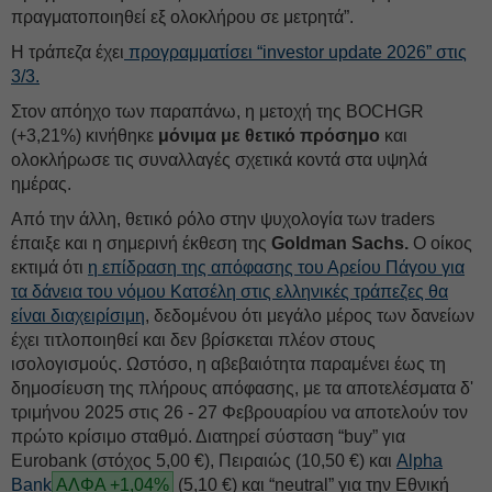
πραγματοποιηθεί εξ ολοκλήρου σε μετρητά”.
Η τράπεζα έχει
προγραμματίσει “investor update 2026” στις
3/3.
Στον απόηχο των παραπάνω, η μετοχή της BOCHGR
(+3,21%) κινήθηκε
μόνιμα με θετικό πρόσημο
και
ολοκλήρωσε τις συναλλαγές σχετικά κοντά στα υψηλά
ημέρας.
Από την άλλη, θετικό ρόλο στην ψυχολογία των traders
έπαιξε και η σημερινή έκθεση της
Goldman Sachs.
Ο οίκος
εκτιμά ότι
η επίδραση της απόφασης του Αρείου Πάγου για
τα δάνεια του νόμου Κατσέλη στις ελληνικές τράπεζες θα
είναι διαχειρίσιμη
, δεδομένου ότι μεγάλο μέρος των δανείων
έχει τιτλοποιηθεί και δεν βρίσκεται πλέον στους
ισολογισμούς. Ωστόσο, η αβεβαιότητα παραμένει έως τη
δημοσίευση της πλήρους απόφασης, με τα αποτελέσματα δ'
τριμήνου 2025 στις 26 - 27 Φεβρουαρίου να αποτελούν τον
πρώτο κρίσιμο σταθμό. Διατηρεί σύσταση “buy” για
Eurobank (στόχος 5,00 €), Πειραιώς (10,50 €) και
Alpha
Bank
ΑΛΦΑ +1,04%
(5,10 €) και “neutral” για την Εθνική