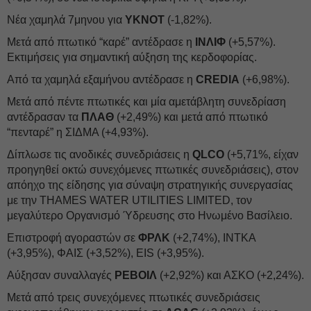
Νέα χαμηλά 7μηνου για
YKNOT
(-1,82%).
Μετά από πτωτικό “καρέ” αντέδρασε η
ΙΝΛΙΦ
(+5,57%).
Εκτιμήσεις για σημαντική αύξηση της κερδοφορίας.
Από τα χαμηλά εξαμήνου αντέδρασε η
CREDIA
(+6,98%).
Μετά από πέντε πτωτικές και μία αμετάβλητη συνεδρίαση
αντέδρασαν τα
ΠΛΑΘ
(+2,49%) και μετά από πτωτικό
“πενταρέ” η ΣΙΔΜΑ (+4,93%).
Δίπλωσε τις ανοδικές συνεδριάσεις η
QLCO
(+5,71%, είχαν
προηγηθεί οκτώ συνεχόμενες πτωτικές συνεδριάσεις), στον
απόηχο της είδησης για σύναψη στρατηγικής συνεργασίας
με την THAMES WATER UTILITIES LIMITED, τον
μεγαλύτερο Οργανισμό Ύδρευσης στο Ηνωμένο Βασίλειο.
Επιστροφή αγοραστών σε
ΦΡΛΚ
(+2,74%), ΙΝΤΚΑ
(+3,95%), ΦΑΙΣ (+3,52%), EIS (+3,95%).
Αύξησαν συναλλαγές
ΡΕΒΟΙΛ
(+2,92%) και ΑΣΚΟ (+2,24%).
Μετά από τρεις συνεχόμενες πτωτικές συνεδριάσεις