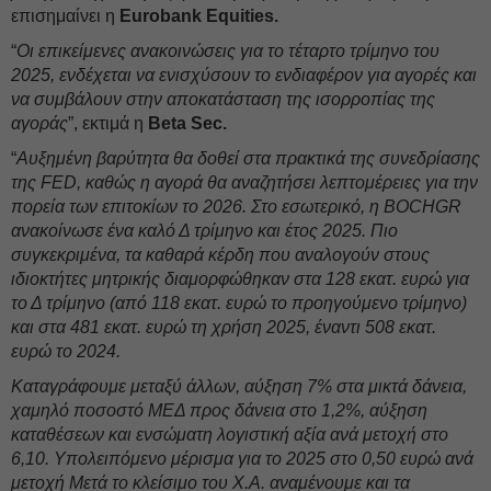
επισημαίνει η
Eurobank Equities.
“
Οι επικείμενες ανακοινώσεις για το τέταρτο τρίμηνο του
2025, ενδέχεται να ενισχύσουν το ενδιαφέρον για αγορές και
να συμβάλουν στην αποκατάσταση της ισορροπίας της
αγοράς
”, εκτιμά η
Beta Sec.
“
Αυξημένη βαρύτητα θα δοθεί στα πρακτικά της συνεδρίασης
της FED, καθώς η αγορά θα αναζητήσει λεπτομέρειες για την
πορεία των επιτοκίων το 2026. Στο εσωτερικό, η BOCHGR
ανακοίνωσε ένα καλό Δ τρίμηνο και έτος 2025. Πιο
συγκεκριμένα, τα καθαρά κέρδη που αναλογούν στους
ιδιοκτήτες μητρικής διαμορφώθηκαν στα 128 εκατ. ευρώ για
το Δ τρίμηνο (από 118 εκατ. ευρώ το προηγούμενο τρίμηνο)
και στα 481 εκατ. ευρώ τη χρήση 2025, έναντι 508 εκατ.
ευρώ το 2024.
Καταγράφουμε μεταξύ άλλων, αύξηση 7% στα μικτά δάνεια,
χαμηλό ποσοστό ΜΕΔ προς δάνεια στο 1,2%, αύξηση
καταθέσεων και ενσώματη λογιστική αξία ανά μετοχή στο
6,10. Υπολειπόμενο μέρισμα για το 2025 στο 0,50 ευρώ ανά
μετοχή Μετά το κλείσιμο του Χ.Α. αναμένουμε και τα