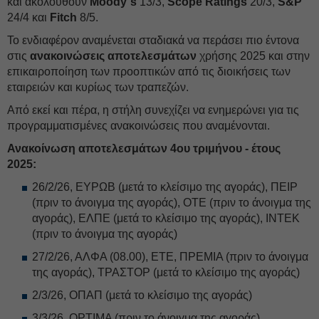
και ακολουθούν
Moody΄s
13/3,
Scope Ratings
20/3,
S&P
24/4 και
Fitch
8/5.
Το ενδιαφέρον αναμένεται σταδιακά να περάσει πιο έντονα
στις
ανακοινώσεις αποτελεσμάτων
χρήσης 2025 και στην
επικαιροποίηση των προοπτικών από τις διοικήσεις των
εταιρειών και κυρίως των τραπεζών.
Από εκεί και πέρα, η στήλη συνεχίζει να ενημερώνει για τις
προγραμματισμένες ανακοινώσεις που αναμένονται.
Ανακοίνωση αποτελεσμάτων 4ου τριμήνου - έτους
2025:
26/2/26, ΕΥΡΩΒ (μετά το κλείσιμο της αγοράς), ΠΕΙΡ
(πριν το άνοιγμα της αγοράς), OTE (πριν το άνοιγμα της
αγοράς), ΕΛΠΕ (μετά το κλείσιμο της αγοράς), ΙΝΤΕΚ
(πριν το άνοιγμα της αγοράς)
27/2/26, ΑΛΦΑ (08.00), ΕΤΕ, ΠΡΕΜΙΑ (πριν το άνοιγμα
της αγοράς), ΤΡΑΣΤΟΡ (μετά το κλείσιμο της αγοράς)
2/3/26, ΟΠΑΠ (μετά το κλείσιμο της αγοράς)
3/3/26, OPTIMA (πριν το άνοιγμα της αγοράς)