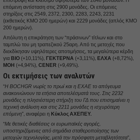
επιστροφή και κλείσιμο υψηλότερα των 2848 μονάδων. Η
επόμενη αντίσταση στις 2900 μονάδες. Οι επόμενες
στηρίξεις στις 2549, 2372, 2300, 2283, 2243, 2231
(εκθετικός ΚΜΟ 200 ημερών) και 2229 μονάδες (απλός ΚΜΟ
200 ημερών).
Απόλυτη η επικράτηση των “πράσινων” τίτλων και στο
ταμπλώ του μη τραπεζικού 25αρη. Από τις μετοχές που
διεκδίκησαν υψηλότερες αποτιμήσεις, τα μεγαλύτερα κέρδη
για
ΒΙΟ
(+10,11%),
ΓΕΚΤΕΡΝΑ
(+3,11%),
ΕΛΧΑ
(+8,72%),
ΜΟΗ
(+4,94%),
CENER
(+9,49%).
Οι εκτιμήσεις των αναλυτών
“
Η BOCHGR νωρίς το πρωί και η ΕΧΑΕ το απόγευμα
ανακοινώνουν τα ετήσια αποτελέσματά τους. Στις 2232
μονάδες η πλησιέστερη στήριξη του ΓΔ που επισημαίνει η
τεχνική ανάλυση και στις 2211 μονάδες η ισχυρότερη
επόμενη
”, αναφέρει η
Κύκλος ΑΧΕΠΕΥ.
“
Με θετικές διαθέσεις οι ευρωπαϊκές αγορές,
υποστηριζόμενες από σημάδια σταθεροποίησης των
μετοχών τεχνολογίας, μετά την πρόσφατη μεταβλητότητα
”,