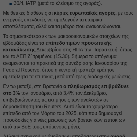
30/4, ΙΑΤΡ (μετά το κλείσιμο της αγοράς).
Με θετικές διαθέσεις
οι κύριες ευρωπαϊκές αγορές,
με τους
ενεργούς επενδυτές να τιμολογούν τα εταιρικά
αποτελέσματα, αλλά και τα μάκρο που ανακοινώνονται.
Το σημαντικότερο εκ των μακροοικονομικών στοιχείων της
εβδομάδας είναι
το επίπεδο τιμών προσωπικής
κατανάλωσης
Δεκεμβρίου στις ΗΠΑ την Παρασκευή, όπως
και το ΑΕΠ δ΄ τριμήνου (15.30). Σήμερα το απόγευμα
αναμένονται τα πρακτικά της συνεδρίασης Ιανουαρίου της
Federal Reserve, όπου η κεντρική τράπεζα κράτησε
αμετάβλητα τα επιτόκια, μετά από τρεις διαδοχικές μειώσεις.
Εν τω μεταξύ, στη Βρετανία
ο πληθωρισμός επιβράδυνε
στο 3%
τον Ιανουάριο, από 3,4% τον Δεκέμβριο,
επιβεβαιώνοντας τις εκτιμήσεις των αναλυτών σε
δημοσκόπηση του Reuters. Αυτό είναι το χαμηλότερο
επίπεδο από τον Μάρτιο του 2025, κάτι που δημιουργεί
προσδοκίες για νέες μειώσεις των βρετανικών επιτοκίων
από την BoE τους επόμενους μήνες.
Αλλαγή σκηνικού με άνοδο των αποδόσεων στην
αγορά