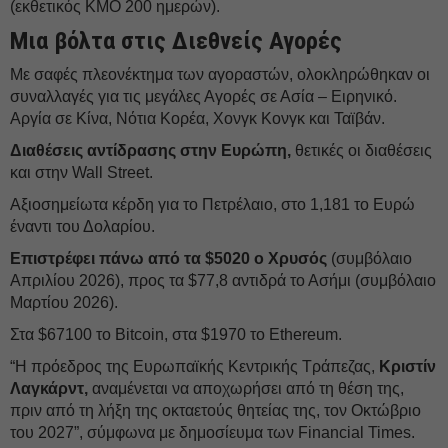
(εκθετικός ΚΜΟ 200 ημερών).
Μια βόλτα στις Διεθνείς Αγορές
Με σαφές πλεονέκτημα των αγοραστών, ολοκληρώθηκαν οι
συναλλαγές για τις μεγάλες Αγορές σε Ασία – Ειρηνικό.
Αργία σε Κίνα, Νότια Κορέα, Χονγκ Κονγκ και Ταϊβάν.
Διαθέσεις αντίδρασης στην Ευρώπη,
θετικές οι διαθέσεις
και στην Wall Street.
Αξιοσημείωτα κέρδη για το Πετρέλαιο, στο 1,181 το Ευρώ
έναντι του Δολαρίου.
Επιστρέφει πάνω από τα $5020 ο Χρυσός
(συμβόλαιο
Απριλίου 2026), προς τα $77,8 αντιδρά το Ασήμι (συμβόλαιο
Μαρτίου 2026).
Στα $67100 το Bitcoin, στα $1970 το Ethereum.
“Η πρόεδρος της Ευρωπαϊκής Κεντρικής Τράπεζας,
Κριστίν
Λαγκάρντ,
αναμένεται να αποχωρήσει από τη θέση της,
πριν από τη λήξη της οκταετούς θητείας της, τον Οκτώβριο
του 2027”, σύμφωνα με δημοσίευμα των Financial Times.