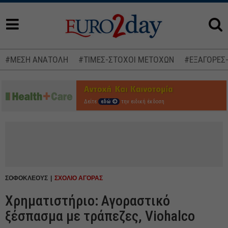
#ΜΕΣΗ ΑΝΑΤΟΛΗ
#ΤΙΜΕΣ-ΣΤΟΧΟΙ ΜΕΤΟΧΩΝ
#ΕΞΑΓΟΡΕΣ
Δείτε
εδώ
την ειδική έκδοση
ΣΟΦΟΚΛΕΟΥΣ
ΣΧΟΛΙΟ ΑΓΟΡΑΣ
Χρηματιστήριο: Αγοραστικό
ξέσπασμα με τράπεζες, Viohalco