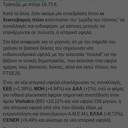
Τράπεζα, με στόχο 16,75 €.
Κατά τα άλλα, ήταν ακόμα μία συνεδρίαση όπου
οι
δεικτοβαρείς τίτλοι
απέσπασαν την “μερίδα του λέοντος” σε
συναλλαγές και ενδιαφέρον, με κάποιες μετοχές να
επανέρχονται σε πολυετή, ή ιστορικά υψηλά.
Στα άξια αναφοράς και το γεγονός ότι με την πάροδο του
χρόνου οι βασικοί δείκτες του σημείωναν νέα
ενδοσυνεδριακά υψηλά, με την τελευταία “πινελιά” να την
βάζουν οι τελικές δημοπρασίες, που έκλεισαν στα υψηλά
ημέρας τους βασικούς δείκτες, αλλά και οκτώ τίτλους του
FTSE25.
Έτσι, σε νέα ιστορικά υψηλά ολοκλήρωσαν τις συναλλαγές
ΕΕΕ
(+1,39%),
ΜΟΗ
(+4,94%) και
ΔΑΑ
(+2%), ενώ οι φήμες
για πιθανό placement έφεραν σημαντική αναπήδηση στον
όμιλο
Viohalco
(ΒΙΟ +10,11% και νέα υψηλά 226 μηνών, ή
νέα ιστορικά υψηλά από τότε που άλλαξε έδρα, με
ενεργοποίηση και συνεχόμενων Α.Μ.Ε.Μ.),
ΕΛΧΑ
(+8,72%),
CENER
(+9,49% και κλείσιμο σε νέα ιστορικά υψηλά).