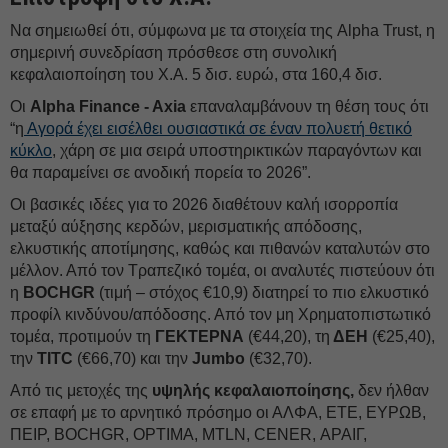
Να σημειωθεί ότι, σύμφωνα με τα στοιχεία της Alpha Trust, η
σημερινή συνεδρίαση πρόσθεσε στη συνολική
κεφαλαιοποίηση του Χ.Α. 5 δισ. ευρώ, στα 160,4 δισ.
Οι
Alpha Finance - Axia
επαναλαμβάνουν τη θέση τους ότι
“η
Αγορά έχει εισέλθει ουσιαστικά σε έναν πολυετή θετικό
κύκλο
, χάρη σε μια σειρά υποστηρικτικών παραγόντων και
θα παραμείνει σε ανοδική πορεία το 2026”.
Οι βασικές ιδέες για το 2026 διαθέτουν καλή ισορροπία
μεταξύ αύξησης κερδών, μερισματικής απόδοσης,
ελκυστικής αποτίμησης, καθώς και πιθανών καταλυτών στο
μέλλον. Από τον Τραπεζικό τομέα, οι αναλυτές πιστεύουν ότι
η
BOCHGR
(τιμή – στόχος €10,9) διατηρεί το πιο ελκυστικό
προφίλ κινδύνου/απόδοσης. Από τον μη Χρηματοπιστωτικό
τομέα, προτιμούν τη
ΓΕΚΤΕΡΝΑ
(€44,20), τη
ΔΕΗ
(€25,40),
την
TITC
(€66,70) και την
Jumbo
(€32,70).
Από τις μετοχές της
υψηλής κεφαλαιοποίησης,
δεν ήλθαν
σε επαφή με το αρνητικό πρόσημο οι ΑΛΦΑ, ΕΤΕ, ΕΥΡΩΒ,
ΠΕΙΡ, BOCHGR, OPTIMA, MTLN, CENER, ΑΡΑΙΓ,