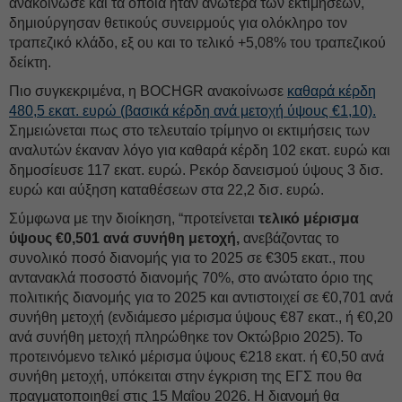
ανακοίνωσε και τα οποία ήταν ανώτερα των εκτιμήσεων,
δημιούργησαν θετικούς συνειρμούς για ολόκληρο τον
τραπεζικό κλάδο, εξ ου και το τελικό +5,08% του τραπεζικού
δείκτη.
Πιο συγκεκριμένα, η BOCHGR ανακοίνωσε
καθαρά κέρδη
480,5 εκατ. ευρώ (βασικά κέρδη ανά μετοχή ύψους €1,10).
Σημειώνεται πως στο τελευταίο τρίμηνο οι εκτιμήσεις των
αναλυτών έκαναν λόγο για καθαρά κέρδη 102 εκατ. ευρώ και
δημοσίευσε 117 εκατ. ευρώ. Ρεκόρ δανεισμού ύψους 3 δισ.
ευρώ και αύξηση καταθέσεων στα 22,2 δισ. ευρώ.
Σύμφωνα με την διοίκηση, “προτείνεται
τελικό μέρισμα
ύψους €0,501 ανά συνήθη μετοχή,
ανεβάζοντας το
συνολικό ποσό διανομής για το 2025 σε €305 εκατ., που
αντανακλά ποσοστό διανομής 70%, στο ανώτατο όριο της
πολιτικής διανομής για το 2025 και αντιστοιχεί σε €0,701 ανά
συνήθη μετοχή (ενδιάμεσο μέρισμα ύψους €87 εκατ., ή €0,20
ανά συνήθη μετοχή πληρώθηκε τον Οκτώβριο 2025). Το
προτεινόμενο τελικό μέρισμα ύψους €218 εκατ. ή €0,50 ανά
συνήθη μετοχή, υπόκειται στην έγκριση της ΕΓΣ που θα
πραγματοποιηθεί στις 15 Μαΐου 2026. Η διανομή θα