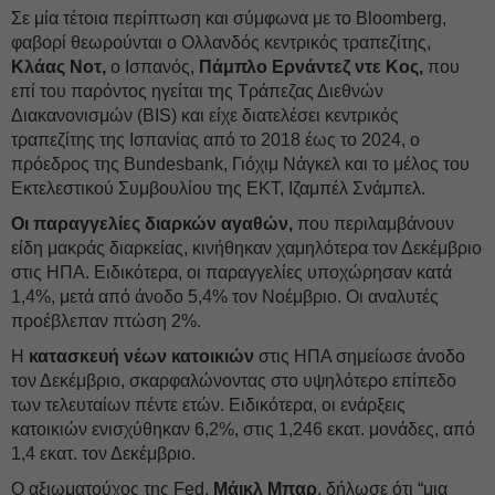
Σε μία τέτοια περίπτωση και σύμφωνα με το Bloomberg,
φαβορί θεωρούνται ο Ολλανδός κεντρικός τραπεζίτης,
Κλάας Νοτ,
ο Ισπανός,
Πάμπλο Ερνάντεζ ντε Κος,
που
επί του παρόντος ηγείται της Τράπεζας Διεθνών
Διακανονισμών (BIS) και είχε διατελέσει κεντρικός
τραπεζίτης της Ισπανίας από το 2018 έως το 2024, ο
πρόεδρος της Bundesbank, Γιόχιμ Νάγκελ και το μέλος του
Εκτελεστικού Συμβουλίου της ΕΚΤ, Ιζαμπέλ Σνάμπελ.
Οι παραγγελίες διαρκών αγαθών,
που περιλαμβάνουν
είδη μακράς διαρκείας, κινήθηκαν χαμηλότερα τον Δεκέμβριο
στις ΗΠΑ. Ειδικότερα, οι παραγγελίες υποχώρησαν κατά
1,4%, μετά από άνοδο 5,4% τον Νοέμβριο. Οι αναλυτές
προέβλεπαν πτώση 2%.
Η
κατασκευή νέων κατοικιών
στις ΗΠΑ σημείωσε άνοδο
τον Δεκέμβριο, σκαρφαλώνοντας στο υψηλότερο επίπεδο
των τελευταίων πέντε ετών. Ειδικότερα, οι ενάρξεις
κατοικιών ενισχύθηκαν 6,2%, στις 1,246 εκατ. μονάδες, από
1,4 εκατ. τον Δεκέμβριο.
Ο αξιωματούχος της Fed,
Μάικλ Μπαρ
, δήλωσε ότι “μια