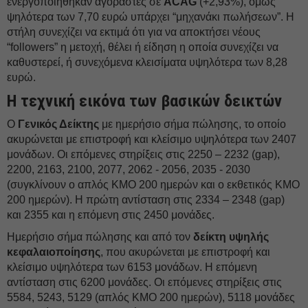
ενεργοποιήθηκαν αγοραστές σε
ACAG
(+2,93%), όμως
ψηλότερα των 7,70 ευρώ υπάρχει “μηχανάκι πωλήσεων”. Η
στήλη συνεχίζει να εκτιμά ότι για να αποκτήσει νέους
“followers” η μετοχή, θέλει ή είδηση η οποία συνεχίζει να
καθυστερεί, ή συνεχόμενα κλεισίματα υψηλότερα των 8,28
ευρώ.
Η τεχνική εικόνα των βασικών δεικτών
Ο
Γενικός Δείκτης
με ημερήσιο σήμα πώλησης, το οποίο
ακυρώνεται με επιστροφή και κλείσιμο υψηλότερα των 2407
μονάδων. Οι επόμενες στηρίξεις στις 2250 – 2232 (gap),
2200, 2163, 2100, 2077, 2062 - 2056, 2035 - 2030
(συγκλίνουν ο απλός ΚΜΟ 200 ημερών και ο εκθετικός ΚΜΟ
200 ημερών). Η πρώτη αντίσταση στις 2334 – 2348 (gap)
και 2355 και η επόμενη στις 2450 μονάδες.
Ημερήσιο σήμα πώλησης και από τον
δείκτη υψηλής
κεφαλαιοποίησης
, που ακυρώνεται με επιστροφή και
κλείσιμο υψηλότερα των 6153 μονάδων. Η επόμενη
αντίσταση στις 6200 μονάδες. Οι επόμενες στηρίξεις στις
5584, 5243, 5129 (απλός ΚΜΟ 200 ημερών), 5118 μονάδες