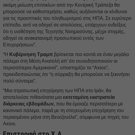
ακόμη μείωση επιτοκίων από την Κεντρική Τράπεζα θα
μπορούσε να καθυστερήσει, καθώς αυξάνονται οι κίνδυνοι
για τις προοπτικές του πληθωρισμού στις ΗΠΑ. Σε ευρύτερο
επίπεδο, αντί να οδηγεί σε απολύσεις, υπάρχουν ενδείξεις
ότι η υιοθέτηση της Τεχνητής Νοημοσύνης, μέχρι στιγμής,
οδηγεί σε ανακατανομή προσωπικού εντός των
Επιχειρήσεων”.
“Η
Κυβέρνηση Τραμπ
βρίσκεται πιο κοντά σε έναν μεγάλο
πόλεμο στη Μέση Ανατολή απ’ ότι συνειδητοποιούν οι
περισσότεροι Αμερικανοί”, υποστηρίζει το “Axios”,
προειδοποιώντας ότι “η σύρραξη θα μπορούσε να ξεκινήσει
πολύ σύντομα”.
“Μια στρατιωτική επιχείρηση των ΗΠΑ στο Ιράν, θα
αποτελούσε πιθανότατα μια
εκτεταμένη εκστρατεία
διάρκειας εβδομάδων,
που θα έμοιαζε περισσότερο με
κανονικό πόλεμο, παρά με τη στοχευμένη επιχείρηση του
περασμένου μήνα στη Βενεζουέλα”, σύμφωνα με πηγές του
Axios.
Επιστροφή στο Χ.Α.