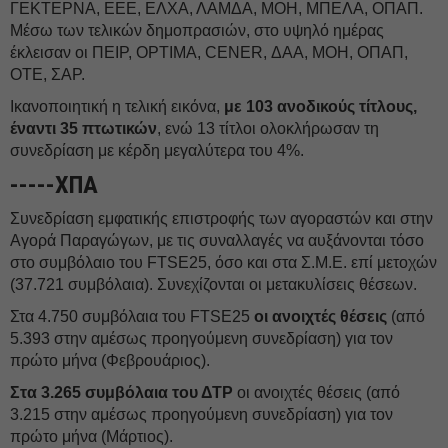
ΓΕΚΤΕΡΝΑ, ΕΕΕ, ΕΛΧΑ, ΛΑΜΔΑ, ΜΟΗ, ΜΠΕΛΑ, ΟΠΑΠ.
Μέσω των τελικών δημοπρασιών, στο υψηλό ημέρας
έκλεισαν οι ΠΕΙΡ, OPTIMA, CENER, ΔΑΑ, ΜΟΗ, ΟΠΑΠ,
ΟΤΕ, ΣΑΡ.
Ικανοποιητική η τελική εικόνα,
με 103 ανοδικούς τίτλους,
έναντι 35 πτωτικών
, ενώ 13 τίτλοι ολοκλήρωσαν τη
συνεδρίαση με κέρδη μεγαλύτερα του 4%.
-----ΧΠΑ
Συνεδρίαση εμφατικής επιστροφής των αγοραστών και στην
Αγορά Παραγώγων, με τις συναλλαγές να αυξάνονται τόσο
στο συμβόλαιο του FTSE25, όσο και στα Σ.Μ.Ε. επί μετοχών
(37.721 συμβόλαια). Συνεχίζονται οι μετακυλίσεις θέσεων.
Στα 4.750 συμβόλαια του FTSE25
οι ανοιχτές θέσεις
(από
5.393 στην αμέσως προηγούμενη συνεδρίαση) για τον
πρώτο μήνα (Φεβρουάριος).
Στα 3.265 συμβόλαια του ΔΤΡ
οι ανοιχτές θέσεις (από
3.215 στην αμέσως προηγούμενη συνεδρίαση) για τον
πρώτο μήνα (Μάρτιος).