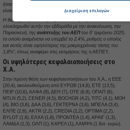
ήταν και η δημοσιονομική επέκταση, η οποία αναμένεται να
Διαχείριση επιλογών
είναι ισχυρότερη το τρέχον έτος.
Η θετική μακροοικονομική εικόνα εκτιμούμε ότι θα
ολοκληρωθεί αυτήν την εβδομάδα με την ανακοίνωση, την
Παρασκευή, της
ανάπτυξης του ΑΕΠ
του δ’ τριμήνου 2025,
το οποίο αναμένεται να υπερβεί το 2,4%, ρυθμός ο οποίος
και αυτός είναι υψηλότερος της μακροχρόνιας τάσης του
1,8%
”, όπως αναφέρει στις εκτιμήσεις της η ΑΕΠΕΥ.
Οι υψηλότερες κεφαλαιοποιήσεις στο
Χ.Α.
Στην πρώτη θέση των κεφαλαιοποιήσεων του Χ.Α., η ΕΕΕ
(20,4), ακολουθούμενη από EΥΡΩΒ (14,8), ΕΤΕ (13,5),
ΠΕΙΡ (10,6), ΑΛΦΑ (9), ΔΕΗ (7), ΟΤΕ (6,9), ΟΠΑΠ (6),
MTLN (5,2), CENER (4,5), BOCHGR (4,2), TITC (4,1), ΜΟΗ
(4), BIO (3,6), ΔΑΑ (3,6), ΓΕΚΤΕΡΝΑ (3,6), ΜΠΕΛΑ (3,4),
ΕΛΠΕ (2,8), AKTR (2,2), CREDIA (2,2), OPTIMA (2,2),
BYLOT (1,8), ΕΛΧΑ (1,8), ΠΡΟΝΤΕΑ (1,4), ΑΡΑΙΓ (1,3),
ΛΑΜΔΑ (1,3), ΟΛΠ (1), ΚΑΡΕΛ (1), ΛΑΜΨΑ (1 δισ. ευρώ).