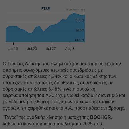
FTSE
Highcharts.com
6500
6250
6000
Jul 13
Jul 20
Jul 27
Aug 3
Ο
Γενικός Δείκτης
του ελληνικού χρηματιστηρίου ερχόταν
από τρεις συνεχόμενες πτωτικές συνεδριάσεις με
αθροιστικές απώλειες 4,34% και ο κλαδικός δείκτης των
τραπεζών από ισόποσες διορθωτικές συνεδριάσεις με
αθροιστικές απώλειες 6,48%, ενώ η συνολική
κεφαλαιοποίηση του Χ.Α. είχε μειωθεί κατά 6,2 δισ. ευρώ και
με δεδομένη την θετική εικόνα των κύριων ευρωπαϊκών
αγορών, επιχειρήθηκε και στο Χ.Α. προσπάθεια αντίδρασης.
“Ταγός” της ανοδικής κίνησης η μετοχή της
BOCHGR,
καθώς τα ικανοποιητικά αποτελέσματα 2025 που