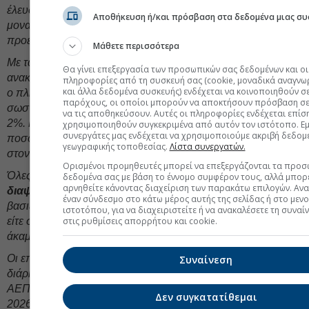
έλευσης μιας ύφεσης στην χώρα. Αυτή η εξέλιξη θα ήταν η
Αποθήκευση ή/και πρόσβαση στα δεδομένα μιας συ
μοναδική λύση επίτευξης αποθέρμανσης των τιμών, που θα
προέκυπτε από την μείωση της ζήτησης.
Μάθετε περισσότερα
Με τα μάκρο όμως δεδομένα Ιανουαρίου που
Θα γίνει επεξεργασία των προσωπικών σας δεδομένων και οι
ανακοινώθηκαν την προηγούμενη εβδομάδα, διαφαίνεται ότι
πληροφορίες από τη συσκευή σας (cookie, μοναδικά αναγνω
και άλλα δεδομένα συσκευής) ενδέχεται να κοινοποιηθούν σ
ο πληθωρισμός αποκλιμακώθηκε στο 2,5% και βρίσκεται στο
παρόχους, οι οποίοι μπορούν να αποκτήσουν πρόσβαση σε
σωστό μονοπάτι για την επίτευξη του στόχου της FED για
να τις αποθηκεύσουν. Αυτές οι πληροφορίες ενδέχεται επίσ
2%. Παρά τις πρόσφατες απολύσεις στον δημόσιο τομέα, το
χρησιμοποιηθούν συγκεκριμένα από αυτόν τον ιστότοπο. Εμε
συνεργάτες μας ενδέχεται να χρησιμοποιούμε ακριβή δεδομ
ποσοστό της ανεργίας υποχώρησε στο 4,3%, πολύ κοντά
γεωγραφικής τοποθεσίας.
Λίστα συνεργατών.
στον μακροχρόνιο στόχο ισορροπίας του 4,2%.
Ορισμένοι προμηθευτές μπορεί να επεξεργάζονται τα προσ
Όλες οι “προφητείες” για επερχόμενες συμφορές
δεδομένα σας με βάση το έννομο συμφέρον τους, αλλά μπορε
αρνηθείτε κάνοντας διαχείριση των παρακάτω επιλογών. Αν
διαψεύστηκαν.
Το ηθικό των αμερικανών καταναλωτών
έναν σύνδεσμο στο κάτω μέρος αυτής της σελίδας ή στο μεν
βασιζόμενο είτε στην αίσθηση του πλούτου (wealth effect),
ιστοτόπου, για να διαχειριστείτε ή να ανακαλέσετε τη συναί
στις ρυθμίσεις απορρήτου και cookie.
είτε στην πραγματική αύξηση των μισθών παραμένει
άκαμπτο.
Οι επενδύσεις στον τομέα της
τεχνητής νοημοσύνης
, στην
Συναίνεση
διάρκεια του 2025, συνεισέφεραν περίπου 1% στο συνολικό
ΑΕΠ της χώρας, ενώ το ίδιο ποσοστό αναμένεται και για το
Δεν συγκατατίθεμαι
2026. Ευνοϊκή για την ανάπτυξη του προηγούμενου έτους