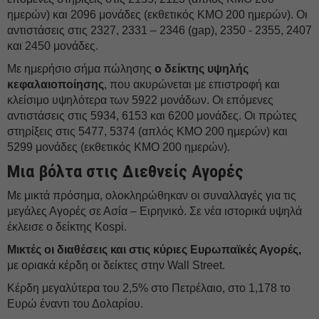
ημερών) και 2096 μονάδες (εκθετικός ΚΜΟ 200 ημερών). Οι
αντιστάσεις στις 2327, 2331 – 2346 (gap), 2350 - 2355, 2407
και 2450 μονάδες.
Με ημερήσιο σήμα πώλησης
ο δείκτης υψηλής
κεφαλαιοποίησης
, που ακυρώνεται με επιστροφή και
κλείσιμο υψηλότερα των 5922 μονάδων. Οι επόμενες
αντιστάσεις στις 5934, 6153 και 6200 μονάδες. Οι πρώτες
στηρίξεις στις 5477, 5374 (απλός ΚΜΟ 200 ημερών) και
5299 μονάδες (εκθετικός ΚΜΟ 200 ημερών).
Μια βόλτα στις Διεθνείς Αγορές
Με μικτά πρόσημα, ολοκληρώθηκαν οι συναλλαγές για τις
μεγάλες Αγορές σε Ασία – Ειρηνικό. Σε νέα ιστορικά υψηλά
έκλεισε ο δείκτης Kospi.
Μικτές οι διαθέσεις και στις κύριες Ευρωπαϊκές Αγορές,
με οριακά κέρδη οι δείκτες στην Wall Street.
Κέρδη μεγαλύτερα του 2,5% στο Πετρέλαιο, στο 1,178 το
Ευρώ έναντι του Δολαρίου.