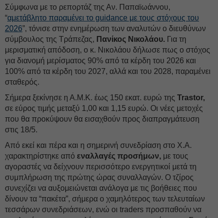
Σύμφωνα με το ρεπορτάζ της Αν. Παπαϊωάννου,
“
αμετάβλητο παραμένει το guidance με τους στόχους του
2026
”, τόνισε στην ενημέρωση των αναλυτών ο διευθύνων
σύμβουλος της Τράπεζας,
Πανίκος Νικολάου.
Για τη
μερισματική απόδοση, ο κ. Νικολάου δήλωσε πως ο στόχος
για διανομή μερίσματος 90% από τα κέρδη του 2026 και
100% από τα κέρδη του 2027, αλλά και του 2028, παραμένει
σταθερός.
Σήμερα ξεκίνησε η Α.Μ.Κ. έως 150 εκατ. ευρώ της
Trastor,
σε εύρος τιμής μεταξύ 1,00 και 1,15 ευρώ. Οι νέες μετοχές
που θα προκύψουν θα εισαχθούν προς διαπραγμάτευση
στις 18/5.
Από εκεί και πέρα και η σημερινή συνεδρίαση στο Χ.Α.
χαρακτηρίστηκε από
εναλλαγές προσήμων,
με τους
αγοραστές να δείχνουν περισσότερο ενεργητικοί μετά τη
συμπλήρωση της πρώτης ώρας συναλλαγών. Ο τζίρος
συνεχίζει να αυξομειώνεται ανάλογα με τις βοήθειες που
δίνουν τα “πακέτα”, σήμερα ο χαμηλότερος των τελευταίων
τεσσάρων συνεδριάσεων, ενώ οι traders προσπαθούν να