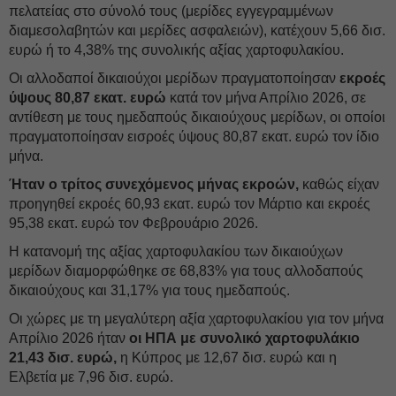
πελατείας στο σύνολό τους (μερίδες εγγεγραμμένων
διαμεσολαβητών και μερίδες ασφαλειών), κατέχουν 5,66 δισ.
ευρώ ή το 4,38% της συνολικής αξίας χαρτοφυλακίου.
Οι αλλοδαποί δικαιούχοι μερίδων πραγματοποίησαν
εκροές
ύψους 80,87 εκατ. ευρώ
κατά τον μήνα Απρίλιο 2026, σε
αντίθεση με τους ημεδαπούς δικαιούχους μερίδων, οι οποίοι
πραγματοποίησαν εισροές ύψους 80,87 εκατ. ευρώ τον ίδιο
μήνα.
Ήταν ο τρίτος συνεχόμενος μήνας εκροών,
καθώς είχαν
προηγηθεί εκροές 60,93 εκατ. ευρώ τον Μάρτιο και εκροές
95,38 εκατ. ευρώ τον Φεβρουάριο 2026.
Η κατανομή της αξίας χαρτοφυλακίου των δικαιούχων
μερίδων διαμορφώθηκε σε 68,83% για τους αλλοδαπούς
δικαιούχους και 31,17% για τους ημεδαπούς.
Οι χώρες με τη μεγαλύτερη αξία χαρτοφυλακίου για τον μήνα
Απρίλιο 2026 ήταν
οι ΗΠΑ με συνολικό χαρτοφυλάκιο
21,43 δισ. ευρώ,
η Κύπρος με 12,67 δισ. ευρώ και η
Ελβετία με 7,96 δισ. ευρώ.