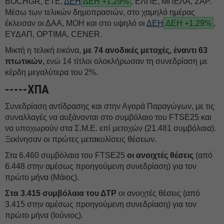
BOCHGR, ΕΤΕ,
ΔΕΗ
ΔΕΗ +1,29%
, ΕΛΠΕ, ΜΠΕΛΑ, ΣΑΡ.
Μέσω των τελικών δημοπρασιών, στο χαμηλό ημέρας
έκλεισαν οι ΔΑΑ, ΜΟΗ και στο υψηλό οι
ΔΕΗ
ΔΕΗ +1,29%
,
ΕΥΔΑΠ, OPTIMA, CENER.
Μικτή η τελική εικόνα,
με 74 ανοδικές μετοχές, έναντι 63
πτωτικών,
ενώ 14 τίτλοι ολοκλήρωσαν τη συνεδρίαση με
κέρδη μεγαλύτερα του 2%.
-----ΧΠΑ
Συνεδρίαση αντίδρασης και στην Αγορά Παραγώγων, με τις
συναλλαγές να αυξάνονται στο συμβόλαιο του FTSE25 και
να υποχωρούν στα Σ.Μ.Ε. επί μετοχών (21.481 συμβόλαια).
Ξεκίνησαν οι πρώτες μετακυλίσεις θέσεων.
Στα 6.460 συμβόλαια του FTSE25
οι ανοιχτές θέσεις
(από
6.448 στην αμέσως προηγούμενη συνεδρίαση) για τον
πρώτο μήνα (Μάιος).
Στα 3.415 συμβόλαια του ΔΤΡ
οι ανοιχτές θέσεις (από
3.415 στην αμέσως προηγούμενη συνεδρίαση) για τον
πρώτο μήνα (Ιούνιος).