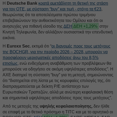
Η
Deutsche Bank
κρατά αμετάβλητη τη θετική της στάση
για τον ΟΤΕ, με σύσταση “buy” και τιμή - στόχο τα €23
,
θεωρώντας ότι τα αποτελέσματα πρώτου τριμήνου
επιβεβαιώνουν την ανθεκτικότητα του Ομίλου και ότι οι
ανησυχίες για πιθανή είσοδο της
ΔΕΗ
ΔΕΗ +1,29%
στην
Κινητή Τηλεφωνία, δεν αλλάζουν ουσιαστικά την επενδυτική
εικόνα.
Η
Euroxx Sec.
εκτιμά ότι “
οι διανομές προς τους μετόχους
της BOCHGR, για την περίοδο 2026 – 2028, μπορούν να
προσφέρουν μερισματικές αποδόσεις άνω του 8,5%
ετησίως,
ενώ ενδεχόμενη αναβάθμιση των προβλέψεων θα
μπορούσε να οδηγήσει σε ακόμη υψηλότερες αποδόσεις”. Η
ΑΧΕ διατηρεί τη σύσταση “buy” για τη μετοχή, σημειώνοντας
ότι “διατηρείται στη λίστα με τις κορυφαίες επιλογές της, ότι
διαπραγματεύεται με δείκτη P/E αντίστοιχο των
Ευρωπαϊκών Τραπεζών, αλλά με ανώτερη κεφαλαιακή θέση
και σημαντικά υψηλότερες αποδόσεις προς τους μετόχους”.
Από τις μετοχές της
υψηλής κεφαλαιοποίησης,
δεν ήλθε
σε επαφή με το θετικό πρόσημο η TITC και με το αρνητικό οι