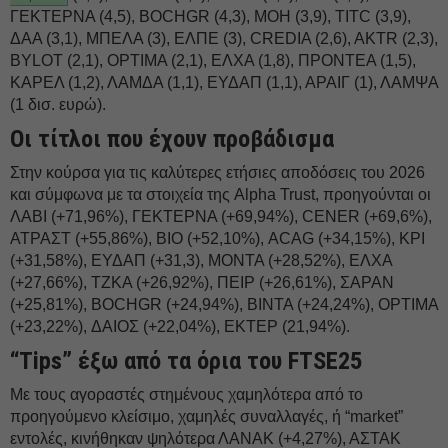
ΓΕΚΤΕΡΝΑ (4,5), BOCHGR (4,3), ΜΟΗ (3,9), TITC (3,9),
ΔΑΑ (3,1), ΜΠΕΛΑ (3), ΕΛΠΕ (3), CREDIA (2,6), AKTR (2,3),
BYLOT (2,1), OPTIMA (2,1), ΕΛΧΑ (1,8), ΠΡΟΝΤΕΑ (1,5),
ΚΑΡΕΛ (1,2), ΛΑΜΔΑ (1,1), ΕΥΔΑΠ (1,1), ΑΡΑΙΓ (1), ΛΑΜΨΑ
(1 δισ. ευρώ).
Οι τίτλοι που έχουν προβάδισμα
Στην κούρσα για τις καλύτερες ετήσιες αποδόσεις του 2026
και σύμφωνα με τα στοιχεία της Alpha Trust, προηγούνται οι
ΛΑΒΙ (+71,96%), ΓΕΚΤΕΡΝΑ (+69,94%), CENER (+69,6%),
ΑΤΡΑΣΤ (+55,86%), ΒΙΟ (+52,10%), ACAG (+34,15%), ΚΡΙ
(+31,58%), ΕΥΔΑΠ (+31,3), ΜΟΝΤΑ (+28,52%), ΕΛΧΑ
(+27,66%), ΤΖΚΑ (+26,92%), ΠΕΙΡ (+26,61%), ΣΑΡΑΝ
(+25,81%), BOCHGR (+24,94%), ΒΙΝΤΑ (+24,24%), OPTIMA
(+23,22%), ΔΑΙΟΣ (+22,04%), ΕΚΤΕΡ (21,94%).
“Tips” έξω από τα όρια του FTSE25
Με τους αγοραστές στημένους χαμηλότερα από το
προηγούμενο κλείσιμο, χαμηλές συναλλαγές, ή “market”
εντολές, κινήθηκαν ψηλότερα ΛΑΝΑΚ (+4,27%), ΑΣΤΑΚ