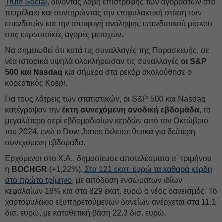
Truth Social
, δίνοντας λαβή επιστροφής των αγοραστών στο
πετρέλαιο και συντηρώντας την επιφυλακτική στάση των
επενδυτών και την αποφυγή ανάληψης επενδυτικού ρίσκου
στις ευρωπαϊκές αγορές μετοχών.
Να σημειωθεί ότι κατά τις συναλλαγές της Παρασκευής, σε
νέα ιστορικά υψηλά ολοκλήρωσαν τις συναλλαγές
οι S&P
500 και Nasdaq
και σήμερα στα ρεκόρ ακολούθησε ο
κορεατικός Kospi.
Για τους λάτρεις των στατιστικών, οι S&P 500 και Nasdaq
κατέγραψαν την
έκτη συνεχόμενη ανοδική εβδομάδα
, το
μεγαλύτερο σερί εβδομαδιαίων κερδών από τον Οκτώβριο
του 2024, ενώ ο Dow Jones έκλεισε θετικά για δεύτερη
συνεχόμενη εβδομάδα.
Ερχόμενοι στο Χ.Α., δημοσίευσε αποτελέσματα α΄ τριμήνου
η
BOCHGR
(+1,22%).
Στα 121 εκατ. ευρώ τα καθαρά κέρδη
στο πρώτο τρίμηνο
, με απόδοση ενσώματων ιδίων
κεφαλαίων 18% και στα 829 εκατ. ευρώ ο νέος δανεισμός. Το
χαρτοφυλάκιο εξυπηρετούμενων δανείων ανέρχεται στα 11,1
δισ. ευρώ, με καταθετική βάση 22,3 δισ. ευρώ.