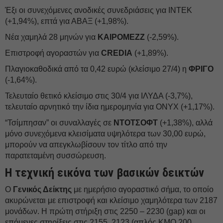
Έξι οι συνεχόμενες ανοδικές συνεδριάσεις για ΙΝΤΕΚ
(+1,94%), επτά για ΑΒΑΞ (+1,98%).
Νέα χαμηλά 28 μηνών για
ΚΑΙΡΟΜΕΖΖ
(-2,59%).
Επιστροφή αγοραστών για
CREDIA
(+1,89%).
Πλαγιοκαθοδικά από τα 0,42 ευρώ (κλείσιμο 27/4) η
ΦΡΙΓΟ
(-1,64%).
Τελευταίο θετικό κλείσιμο στις 30/4 για ΙΛΥΔΑ (-3,7%),
τελευταίο αρνητικό την ίδια ημερομηνία για ONYX (+1,17%).
“Τσίμπησαν” οι συναλλαγές σε
ΝΤΟΤΣΟΦΤ
(+1,38%), αλλά
μόνο συνεχόμενα κλεισίματα υψηλότερα των 30,00 ευρώ,
μπορούν να απεγκλωβίσουν τον τίτλο από την
παρατεταμένη συσσώρευση.
Η τεχνική εικόνα των βασικών δεικτών
Ο
Γενικός Δείκτης
με ημερήσιο αγοραστικό σήμα, το οποίο
ακυρώνεται με επιστροφή και κλείσιμο χαμηλότερα των 2187
μονάδων. Η πρώτη στήριξη στις 2250 – 2230 (gap) και οι
επόμενες στηρίξεις στις 2155, 2123 (απλός ΚΜΟ 200