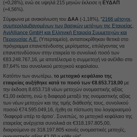
(+0,28%), ενώ σε υψηλά 215 μηνών έκλεισε η
ΕΥΔΑΠ
(+4,56%).
Σύμφωνα με ανακοίνωση του
ΔΑΑ
(-1,18%), “
2166 μέτοχοι,
συμπεριλαμβανομένων των βασικών μετόχων της Εταιρείας,
AviAlliance GmbH και Ελληνική Εταιρεία Συμμετοχών και
Περιουσίας Α.Ε.
(Υπερταμείο), ανταποκρίθηκαν θετικά στο
πρόγραμμα επανεπένδυσης μερίσματος, επιλέγοντας να
επανεπενδύσουν στην εταιρεία το συνολικό ποσό των
€83.248.767,16, με αποτέλεσμα η συμμετοχή να ανέλθει στο
87,64% του συνολικού μετοχικού κεφαλαίου.
Κατόπιν των ανωτέρω,
το μετοχικό κεφάλαιο της
εταιρείας αυξήθηκε κατά το ποσό των €8.653.718,00
με
την έκδοση 8.653.718 νέων μετοχών ονομαστικής αξίας
€1,00 εκάστη, ενώ η διαφορά μεταξύ της ονομαστικής αξίας
των νέων μετοχών και της τιμής διάθεσής τους, συνολικού
ποσού €74.595.049,16, ήχθη σε πίστωση του λογαριασμού
‘διαφορά υπέρ το άρτιο’. Συνεπώς, το μετοχικό κεφάλαιο της
εταιρείας ανέρχεται συνολικά σε €318.197.805,00,
διαιρούμενο σε 318.197.805 κοινές ονομαστικές μετοχές,
ονομαστικής αξίας €1,00 η κάθε μία”.