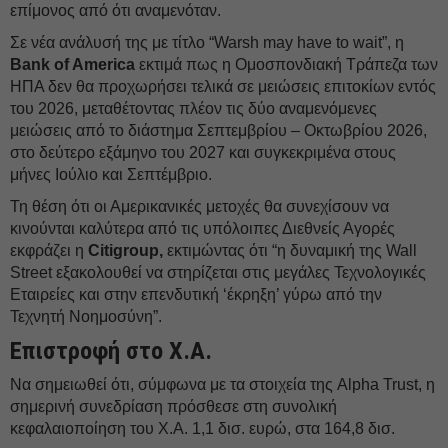
επίμονος από ότι αναμενόταν.
Σε νέα ανάλυσή της με τίτλο “Warsh may have to wait”, η
Bank of America
εκτιμά πως η Ομοσπονδιακή Τράπεζα των
ΗΠΑ δεν θα προχωρήσει τελικά σε μειώσεις επιτοκίων εντός
του 2026, μεταθέτοντας πλέον τις δύο αναμενόμενες
μειώσεις από το διάστημα Σεπτεμβρίου – Οκτωβρίου 2026,
στο δεύτερο εξάμηνο του 2027 και συγκεκριμένα στους
μήνες Ιούλιο και Σεπτέμβριο.
Τη θέση ότι οι Αμερικανικές μετοχές θα συνεχίσουν να
κινούνται καλύτερα από τις υπόλοιπες Διεθνείς Αγορές
εκφράζει η
Citigroup,
εκτιμώντας ότι “η δυναμική της Wall
Street εξακολουθεί να στηρίζεται στις μεγάλες Τεχνολογικές
Εταιρείες και στην επενδυτική ‘έκρηξη’ γύρω από την
Τεχνητή Νοημοσύνη”.
Επιστροφή στο Χ.Α.
Να σημειωθεί ότι, σύμφωνα με τα στοιχεία της Alpha Trust, η
σημερινή συνεδρίαση πρόσθεσε στη συνολική
κεφαλαιοποίηση του Χ.Α. 1,1 δισ. ευρώ, στα 164,8 δισ.