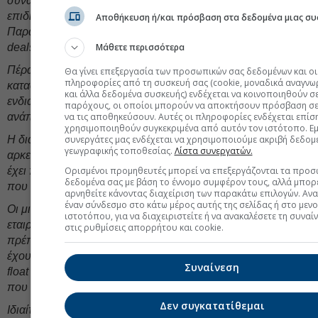
συναλλαγών. Είναι λογικό να δούμε και άλλες εταιρείες να
επιδιώξουν άντληση κεφαλαίων μέσω της αγοράς.
Αποθήκευση ή/και πρόσβαση στα δεδομένα μιας συ
Παράλληλα, θεωρείται δεδομένο ότι θα ακολουθήσουν νέα
Μάθετε περισσότερα
deals μετά από αυτό μεταξύ της Εθνικής και της Allianz.
Πέρα από τον
τραπεζικό κλάδο,
η ενέργεια και οι
Θα γίνει επεξεργασία των προσωπικών σας δεδομένων και οι
πληροφορίες από τη συσκευή σας (cookie, μοναδικά αναγνω
κατασκευές φαίνεται να συγκεντρώνουν έντονο επενδυτικό
και άλλα δεδομένα συσκευής) ενδέχεται να κοινοποιηθούν σ
ενδιαφέρον, καθώς παρουσιάζουν ισχυρές προοπτικές
παρόχους, οι οποίοι μπορούν να αποκτήσουν πρόσβαση σε
να τις αποθηκεύσουν. Αυτές οι πληροφορίες ενδέχεται επίσ
ανάπτυξης.
χρησιμοποιηθούν συγκεκριμένα από αυτόν τον ιστότοπο. Εμε
συνεργάτες μας ενδέχεται να χρησιμοποιούμε ακριβή δεδομ
Η διάχυση της ανοδικής κίνησης
στη μεσαία,
αλλά και – σε
γεωγραφικής τοποθεσίας.
Λίστα συνεργατών.
αρκετές περιπτώσεις – στη
μικρότερη κεφαλαιοποίηση,
Ορισμένοι προμηθευτές μπορεί να επεξεργάζονται τα προσ
έχει πλέον αποκτήσει ουσιαστική δυναμική, με αποδόσεις
δεδομένα σας με βάση το έννομο συμφέρον τους, αλλά μπορε
που ξεχωρίζουν το τελευταίο διάστημα.
αρνηθείτε κάνοντας διαχείριση των παρακάτω επιλογών. Αν
έναν σύνδεσμο στο κάτω μέρος αυτής της σελίδας ή στο μεν
Οι μικροεπενδυτές
έχουν “ζεσταθεί” ξανά
και αναζητούν
ιστοτόπου, για να διαχειριστείτε ή να ανακαλέσετε τη συναί
εταιρείες με υγιή θεμελιώδη και προοπτικές ανάπτυξης. Δεν
στις ρυθμίσεις απορρήτου και cookie.
πρέπει να ξεχνάμε ότι έως το τέλος Ιουνίου θα πρέπει να
έχουν ολοκληρωθεί και οι απαιτούμενες προσαρμογές free
Συναίνεση
float από εταιρείες που δεν πληρούν ακόμη το ελάχιστο όριο
που απαιτεί το Χρηματιστήριο.
Δεν συγκατατίθεμαι
Ιδιαίτερο ενδιαφέρον παρουσιάζει και το τι θα συμβεί με τον