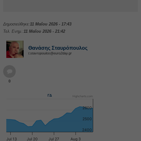
Δημοσιεύθηκε:
11 Μαΐου 2026 - 17:43
Τελ. Ενημ.:
11 Μαΐου 2026 - 21:42
Θανάσης Σταυρόπουλος
t.stavropoulos@euro2day.gr
0
ΓΔ
Highcharts.com
2600
2500
2400
Jul 13
Jul 20
Jul 27
Aug 3