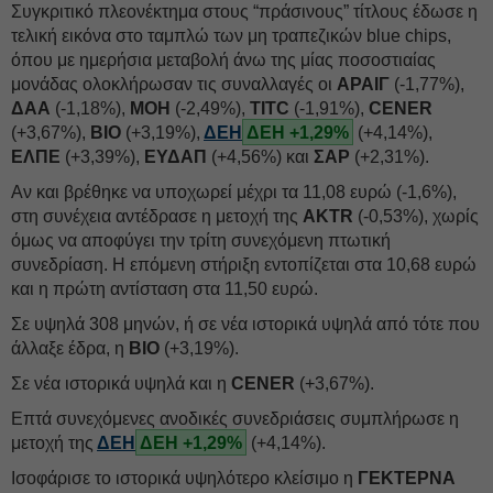
Συγκριτικό πλεονέκτημα στους “πράσινους” τίτλους έδωσε η
τελική εικόνα στο ταμπλώ των μη τραπεζικών blue chips,
όπου με ημερήσια μεταβολή άνω της μίας ποσοστιαίας
μονάδας ολοκλήρωσαν τις συναλλαγές οι
ΑΡΑΙΓ
(-1,77%),
ΔΑΑ
(-1,18%),
ΜΟΗ
(-2,49%),
TITC
(-1,91%),
CENER
(+3,67%),
ΒΙΟ
(+3,19%),
ΔΕΗ
ΔΕΗ +1,29%
(+4,14%),
ΕΛΠΕ
(+3,39%),
ΕΥΔΑΠ
(+4,56%) και
ΣΑΡ
(+2,31%).
Αν και βρέθηκε να υποχωρεί μέχρι τα 11,08 ευρώ (-1,6%),
στη συνέχεια αντέδρασε η μετοχή της
AKTR
(-0,53%), χωρίς
όμως να αποφύγει την τρίτη συνεχόμενη πτωτική
συνεδρίαση. Η επόμενη στήριξη εντοπίζεται στα 10,68 ευρώ
και η πρώτη αντίσταση στα 11,50 ευρώ.
Σε υψηλά 308 μηνών, ή σε νέα ιστορικά υψηλά από τότε που
άλλαξε έδρα, η
ΒΙΟ
(+3,19%).
Σε νέα ιστορικά υψηλά και η
CENER
(+3,67%).
Επτά συνεχόμενες ανοδικές συνεδριάσεις συμπλήρωσε η
μετοχή της
ΔΕΗ
ΔΕΗ +1,29%
(+4,14%).
Ισοφάρισε το ιστορικά υψηλότερο κλείσιμο η
ΓΕΚΤΕΡΝΑ