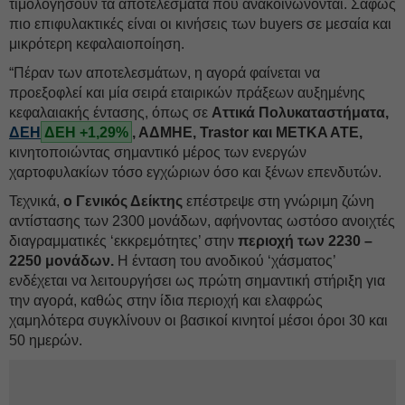
τιμολογήσουν τα αποτελέσματα που ανακοινώνονται. Σαφώς
πιο επιφυλακτικές είναι οι κινήσεις των buyers σε μεσαία και
μικρότερη κεφαλαιοποίηση.
“Πέραν των αποτελεσμάτων, η αγορά φαίνεται να
προεξοφλεί και μία σειρά εταιρικών πράξεων αυξημένης
κεφαλαιακής έντασης, όπως σε
Αττικά Πολυκαταστήματα,
ΔΕΗ
ΔΕΗ +1,29%
, ΑΔΜΗΕ, Trastor και METKA ATE,
κινητοποιώντας σημαντικό μέρος των ενεργών
χαρτοφυλακίων τόσο εγχώριων όσο και ξένων επενδυτών.
Τεχνικά,
ο Γενικός Δείκτης
επέστρεψε στη γνώριμη ζώνη
αντίστασης των 2300 μονάδων, αφήνοντας ωστόσο ανοιχτές
διαγραμματικές ‘εκκρεμότητες’ στην
περιοχή των 2230 –
2250 μονάδων.
Η ένταση του ανοδικού ‘χάσματος’
ενδέχεται να λειτουργήσει ως πρώτη σημαντική στήριξη για
την αγορά, καθώς στην ίδια περιοχή και ελαφρώς
χαμηλότερα συγκλίνουν οι βασικοί κινητοί μέσοι όροι 30 και
50 ημερών.