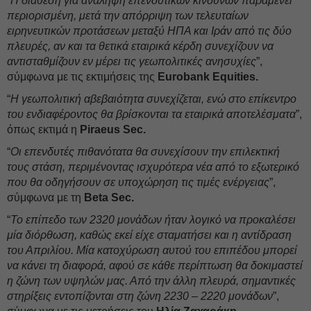
“
Η διάθεση για ανάληψη επενδυτικών κινδύνων παραμένει
περιορισμένη, μετά την απόρριψη των τελευταίων
ειρηνευτικών προτάσεων μεταξύ ΗΠΑ και Ιράν από τις δύο
πλευρές, αν και τα θετικά εταιρικά κέρδη συνεχίζουν να
αντισταθμίζουν εν μέρει τις γεωπολιτικές ανησυχίες
”,
σύμφωνα με τις εκτιμήσεις της
Eurobank Equities.
“
Η γεωπολιτική αβεβαιότητα συνεχίζεται, ενώ στο επίκεντρο
του ενδιαφέροντος θα βρίσκονται τα εταιρικά αποτελέσματα
”,
όπως εκτιμά η
Piraeus Sec.
“
Οι επενδυτές πιθανότατα θα συνεχίσουν την επιλεκτική
τους στάση, περιμένοντας ισχυρότερα νέα από το εξωτερικό
που θα οδηγήσουν σε υποχώρηση τις τιμές ενέργειας
”,
σύμφωνα με τη
Beta Sec.
“
Το επίπεδο των 2320 μονάδων ήταν λογικό να προκαλέσει
μία διόρθωση, καθώς εκεί είχε σταματήσει και η αντίδραση
του Απριλίου. Μία κατοχύρωση αυτού του επιπέδου μπορεί
να κάνει τη διαφορά, αφού σε κάθε περίπτωση θα δοκιμαστεί
η ζώνη των υψηλών μας. Από την άλλη πλευρά, σημαντικές
στηρίξεις εντοπίζονται στη ζώνη 2230 – 2220 μονάδων
”,