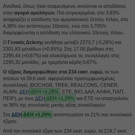
Ανοδικά, όπως ήταν αναμενόμενο, κινούνται οι αποδόσεις
στην
αγορά ομολόγων
. Πιο συγκεκριμένα, στο 3,93%
ανηφορίζει η απόδοση του αμερικανικού 2ετούς τίτλου, στο
4,39% του αντίστοιχου 10ετούς, ενώ στο 3,705%
διαμορφώνεται η απόδοση του ελληνικού 10ετούς τίτλου.
Ο
Γενικός Δείκτης
κινήθηκε μεταξύ 2273,7 (-0,28%) και
2301,83 μονάδων (+0,95%). Στις 17.00 βρέθηκε στις
2295,44 (+0,67%) και ολοκλήρωσε τις συναλλαγές στις
2295,32 μονάδες, με ημερήσια κέρδη 0,67%.
Ο τζίρος διαμορφώθηκε στα 234 εκατ. ευρώ,
εκ των
οποίων τα 39,6 εκατ. αφορούσαν προσυμφωνημένες
συναλλαγές (BOCHGR, TREK, REALCONS, CENER,
ALWN,
ΔΕΗ
ΔΕΗ +1,29%
, ΕΤΕ, ΒΙΟ, ΔΑΑ, ΑΛΦΑ, ΠΑΠ,
ΠΕΙΡ), με τους
ΔΕΗ
ΔΕΗ +1,29%
και ΕΤΕ να απασχολούν
το 36% της συνολικής μικτής αξίας συναλλαγών.
Στη
ΔΕΗ
ΔΕΗ +1,29%
αντιστοιχούσε το 21% του συνολικού
τζίρου.
Από τον συνολικό τζίρο των 234 εκατ. ευρώ, τα 219,7 εκατ.