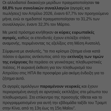
Οι αλλοδαποί δικαιούχοι μερίδων πραγματοποίησαν
το
68,8% των συνολικών συναλλαγών
(αγορές και
πωλήσεις) τον Απρίλιο 2026, έναντι 67,7% τον προηγούμενο
μήνα, ενώ οι ημεδαποί πραγματοποίησαν το 31,2% των
συναλλαγών, έναντι 32,3% τον Μάρτιο.
Με μικτά πρόσημα κινήθηκαν
οι κύριες ευρωπαϊκές
αγορές,
καθώς οι επενδυτές έχουν επιλέξει στάση
αναμονής, περιμένοντας τις εξελίξεις στη Μέση Ανατολή.
Σύμφωνα με αναλυτές, “το πιο κρίσιμο ζήτημα είναι κατά
πόσον ο άμεσος αντίκτυπος από την
εκτίναξη των τιμών
της ενέργειας
θα περάσει σε γενικότερες πληθωριστικές
πιέσεις. Η αυριανή έκθεση για τον πληθωρισμό του
Απριλίου στις ΗΠΑ θα προσφέρει μία ακόμη ένδειξη για το
ζήτημα αυτό.
Οι αγορές ομολόγων
παραμένουν νευρικές
και έχουν
περιορισμένη ανοχή σε αρνητικές εκπλήξεις στο μέτωπο του
πληθωρισμού. Στο επίκεντρο της προσοχής τίθεται και το
προγραμματισμένο για αυτή την εβδομάδα ταξίδι του Τραμπ
στην Κίνα, από τη 13η έως τη 15η Μαΐου”.