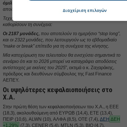
όμιλο ΒΙΟ,
που αποτελεί μέχρι στιγμής τον πρωταθλητή
αποδόσεων της χρονιάς.
Διαχείριση επιλογών
Τεχνικά, πλέον, υπάρχουν δύο κομβικά επίπεδα που θα
καθορίσουν τη συνέχεια:
Οι 2187 μονάδες,
που αποτελούν το ημερήσιο “stop long”,
και οι 2322 μονάδες, που λειτουργούν ως το εβδομαδιαίο
“make or break” επίπεδο για τη συνέχεια της κίνησης.
Μία κατοχύρωση του τελευταίου θα ενισχύσει σημαντικά το
σενάριο ότι και το 2026 μπορεί να καταγράψει αποδόσεις
αντίστοιχες με εκείνες του 2025
”, εκτιμά ο κ. Ζαχαράκης,
πρόεδρος και διευθύνων σύμβουλος της Fast Finance
ΑΕΠΕΥ.
Οι υψηλότερες κεφαλαιοποιήσεις στο
Χ.Α.
Στην πρώτη θέση των κεφαλαιοποιήσεων του Χ.Α., η ΕΕΕ
(18,3), ακολουθούμενη από EΥΡΩΒ (14,4), ΕΤΕ (13,4),
ΠΕΙΡ (10,6), ALWN (10), ΑΛΦΑ (8,5), ΟΤΕ (7,4),
ΔΕΗ
ΔΕΗ
+1,29%
(7,3), CENER (5,4), MTLN (5,3), BIO (4,7),