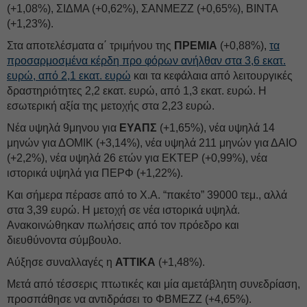
(+1,08%), ΣΙΔΜΑ (+0,62%), ΣΑΝΜΕΖΖ (+0,65%), ΒΙΝΤΑ
(+1,23%).
Στα αποτελέσματα α΄ τριμήνου της
ΠΡΕΜΙΑ
(+0,88%),
τα
προσαρμοσμένα κέρδη προ φόρων ανήλθαν στα 3,6 εκατ.
ευρώ, από 2,1 εκατ. ευρώ
και τα κεφάλαια από λειτουργικές
δραστηριότητες 2,2 εκατ. ευρώ, από 1,3 εκατ. ευρώ. Η
εσωτερική αξία της μετοχής στα 2,23 ευρώ.
Νέα υψηλά 9μηνου για
ΕΥΑΠΣ
(+1,65%), νέα υψηλά 14
μηνών για ΔΟΜΙΚ (+3,14%), νέα υψηλά 211 μηνών για ΔΑΙΟ
(+2,2%), νέα υψηλά 26 ετών για ΕΚΤΕΡ (+0,99%), νέα
ιστορικά υψηλά για ΠΕΡΦ (+1,22%).
Και σήμερα πέρασε από το Χ.Α. “πακέτο” 39000 τεμ., αλλά
στα 3,39 ευρώ. Η μετοχή σε νέα ιστορικά υψηλά.
Ανακοινώθηκαν πωλήσεις από τον πρόεδρο και
διευθύνοντα σύμβουλο.
Αύξησε συναλλαγές η
ΑΤΤΙΚΑ
(+1,48%).
Μετά από τέσσερις πτωτικές και μία αμετάβλητη συνεδρίαση,
προσπάθησε να αντιδράσει το ΦΒΜΕΖΖ (+4,65%).