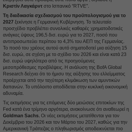
Κριστίν Λαγκάρντ
στο Ισπανικό “RTVE”.
Τη διαδικασία σχεδιασμού του προϋπολογισμού για το
2027
ξεκίνησε η Γερμανική Κυβέρνηση. Το τελευταίο
προσχέδιο προβλέπει συνολικές καθαρές χρηματοδοτικές
ανάγκες ύψους 196,5 δισ. ευρώ για το 2027, ποσό που
αντιπροσωπεύει περίπου το 4,3% του ΑΕΠ της Γερμανίας.
Το ποσό του χρέους αυτού αυτό σηματοδοτεί μια αύξηση 15
δισ. ευρώ, σε σχέση με το σχέδιο του 2026 και είναι κατά 23
δισ. ευρώ υψηλότερο από τις προηγούμενες
μεσοπρόθεσμες προβλέψεις. Η ανάλυση της BofA Global
Research δείχνει ότι το ήμισυ της αύξησης του ελλείμματος
προέρχεται από την ταχύτερη κλιμάκωση των αμυντικών
δαπανών. Το υπόλοιπο αποδίδεται στην κυκλική οικονομική
αδυναμία.
Τις εκτιμήσεις για τις επόμενες δύο μειώσεις επιτοκίων της
Fed κατά ένα τρίμηνο αργότερα, ανακοίνωσε ότι αναθεωρεί η
Goldman Sachs.
Οι νέες εκτιμήσεις μετατίθενται για τον
Δεκέμβριο του 2026 και τον Μάρτιο του 2027, καθώς για την
Αμερικανική Τράπεζας ο πληθωρισμός αποδεικνύεται πιο