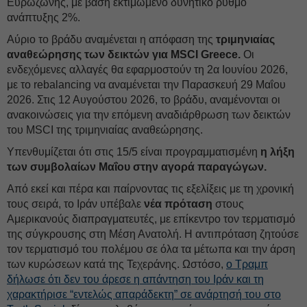
Ευρωζώνης, με βάση εκτιμώμενο δυνητικό ρυθμό
ανάπτυξης 2%.
Αύριο το βράδυ αναμένεται η απόφαση της
τριμηνιαίας
αναθεώρησης των δεικτών για MSCI Greece.
Οι
ενδεχόμενες αλλαγές θα εφαρμοστούν τη 2α Ιουνίου 2026,
με το rebalancing να αναμένεται την Παρασκευή 29 Μαΐου
2026. Στις 12 Αυγούστου 2026, το βράδυ, αναμένονται οι
ανακοινώσεις για την επόμενη αναδιάρθρωση των δεικτών
του MSCI της τριμηνιαίας αναθεώρησης.
Υπενθυμίζεται ότι στις 15/5 είναι προγραμματισμένη
η λήξη
των συμβολαίων Μαΐου στην αγορά παραγώγων.
Από εκεί και πέρα και παίρνοντας τις εξελίξεις με τη χρονική
τους σειρά, το Ιράν υπέβαλε
νέα πρόταση
στους
Αμερικανούς διαπραγματευτές, με επίκεντρο τον τερματισμό
της σύγκρουσης στη Μέση Ανατολή. Η αντιπρόταση ζητούσε
τον τερματισμό του πολέμου σε όλα τα μέτωπα και την άρση
των κυρώσεων κατά της Τεχεράνης. Ωστόσο,
ο Τραμπ
δήλωσε ότι δεν του άρεσε η απάντηση του Ιράν και τη
χαρακτήρισε “εντελώς απαράδεκτη” σε ανάρτησή του στο