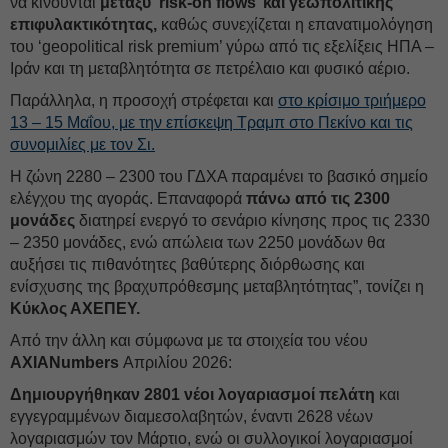
να κινούνται
μεταξύ ‘risk-on flows’ και γεωπολιτικής
επιφυλακτικότητας,
καθώς συνεχίζεται η επανατιμολόγηση
του ‘geopolitical risk premium’ γύρω από τις εξελίξεις ΗΠΑ –
Ιράν και τη μεταβλητότητα σε πετρέλαιο και φυσικό αέριο.
Παράλληλα, η προσοχή στρέφεται και
στο κρίσιμο τριήμερο
13 – 15 Μαΐου, με την επίσκεψη Τραμπ στο Πεκίνο και τις
συνομιλίες με τον Σι.
Η ζώνη 2280 – 2300 του ΓΔΧΑ παραμένει το βασικό σημείο
ελέγχου της αγοράς. Επαναφορά
πάνω από τις 2300
μονάδες
διατηρεί ενεργό το σενάριο κίνησης προς τις 2330
– 2350 μονάδες, ενώ απώλεια των 2250 μονάδων θα
αυξήσει τις πιθανότητες βαθύτερης διόρθωσης και
ενίσχυσης της βραχυπρόθεσμης μεταβλητότητας”, τονίζει η
Κύκλος ΑΧΕΠΕΥ.
Από την άλλη και σύμφωνα με τα στοιχεία του νέου
AXIANumbers
Απριλίου 2026:
Δημιουργήθηκαν 2801 νέοι λογαριασμοί πελάτη
και
εγγεγραμμένων διαμεσολαβητών, έναντι 2628 νέων
λογαριασμών τον Μάρτιο, ενώ οι συλλογικοί λογαριασμοί