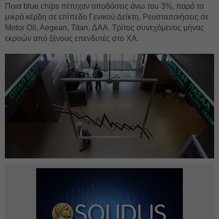
Ποια blue chips πέτυχαν αποδόσεις άνω του 3%, παρά τα
μικρά κέρδη σε επίπεδο Γενικού Δείκτη. Ρευστοποιήσεις σε
Motor Oil, Aegean, Titan, ΔΑΑ. Τρίτος συνεχόμενος μήνας
εκροών από ξένους επενδυτές στο ΧΑ.