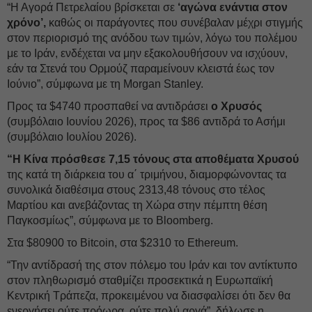
“Η Αγορά Πετρελαίου βρίσκεται σε
‘αγώνα ενάντια στον
χρόνο’,
καθώς οι παράγοντες που συνέβαλαν μέχρι στιγμής
στον περιορισμό της ανόδου των τιμών, λόγω του πολέμου
με το Ιράν, ενδέχεται να μην εξακολουθήσουν να ισχύουν,
εάν τα Στενά του Ορμούζ παραμείνουν κλειστά έως τον
Ιούνιο”, σύμφωνα με τη Morgan Stanley.
Προς τα $4740 προσπαθεί να αντιδράσει
ο Χρυσός
(συμβόλαιο Ιουνίου 2026), προς τα $86 αντιδρά το Ασήμι
(συμβόλαιο Ιουλίου 2026).
“Η Κίνα πρόσθεσε 7,15 τόνους στα αποθέματα Χρυσού
της κατά τη διάρκεια του α΄ τριμήνου, διαμορφώνοντας τα
συνολικά διαθέσιμα στους 2313,48 τόνους στο τέλος
Μαρτίου και ανεβάζοντας τη Χώρα στην πέμπτη θέση
Παγκοσμίως”, σύμφωνα με το Bloomberg.
Στα $80900 το Bitcoin, στα $2310 το Ethereum.
“Την αντίδρασή της στον πόλεμο του Ιράν και τον αντίκτυπο
στον πληθωρισμό σταθμίζει προσεκτικά η Ευρωπαϊκή
Κεντρική Τράπεζα, προκειμένου να διασφαλίσει ότι δεν θα
ενεργήσει ούτε πρόωρα, ούτε πολύ αργά”, δήλωσε η