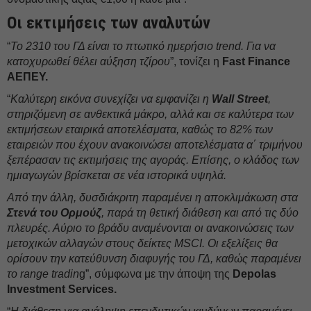
Οι εκτιμήσεις των αναλυτών
“
Το 2310 του ΓΔ είναι το πτωτικό ημερήσιο trend. Για να
κατοχυρωθεί θέλει αύξηση τζίρου
”, τονίζει η
Fast Finance
ΑΕΠΕΥ.
“
Καλύτερη εικόνα συνεχίζει να εμφανίζει η
Wall Street
,
στηριζόμενη σε ανθεκτικά μάκρο, αλλά και σε καλύτερα των
εκτιμήσεων εταιρικά αποτελέσματα, καθώς το 82% των
εταιρειών που έχουν ανακοινώσει αποτελέσματα α΄ τριμήνου
ξεπέρασαν τις εκτιμήσεις της αγοράς. Επίσης, ο κλάδος των
ημιαγωγών βρίσκεται σε νέα ιστορικά υψηλά.
Από την άλλη, δυσδιάκριτη παραμένει η αποκλιμάκωση στα
Στενά του Ορμούζ
, παρά τη θετική διάθεση και από τις δύο
πλευρές. Αύριο το βράδυ αναμένονται οι ανακοινώσεις των
μετοχικών αλλαγών στους δείκτες MSCI. Οι εξελίξεις θα
ορίσουν την κατεύθυνση διαφυγής του ΓΔ, καθώς παραμένει
το range tradin
g”, σύμφωνα με την άποψη της
Depolas
Investment Services.