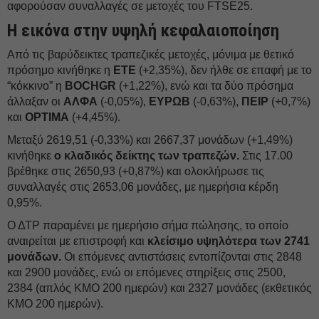
αφορούσαν συναλλαγές σε μετοχές του FTSE25.
Η εικόνα στην υψηλή κεφαλαιοποίηση
Από τις βαρύδεικτες τραπεζικές μετοχές, μόνιμα με θετικό
πρόσημο κινήθηκε η
ΕΤΕ
(+2,35%), δεν ήλθε σε επαφή με το
“κόκκινο” η
BOCHGR
(+1,22%), ενώ και τα δύο πρόσημα
άλλαξαν οι
ΑΛΦΑ
(-0,05%),
ΕΥΡΩΒ
(-0,63%),
ΠΕΙΡ
(+0,7%)
και
OPTIMA
(+4,45%).
Μεταξύ 2619,51 (-0,33%) και 2667,37 μονάδων (+1,49%)
κινήθηκε
ο κλαδικός δείκτης των τραπεζών.
Στις 17.00
βρέθηκε στις 2650,93 (+0,87%) και ολοκλήρωσε τις
συναλλαγές στις 2653,06 μονάδες, με ημερήσια κέρδη
0,95%.
Ο ΔΤΡ παραμένει με ημερήσιο σήμα πώλησης, το οποίο
αναιρείται με επιστροφή και
κλείσιμο υψηλότερα των 2741
μονάδων.
Οι επόμενες αντιστάσεις εντοπίζονται στις 2848
και 2900 μονάδες, ενώ οι επόμενες στηρίξεις στις 2500,
2384 (απλός ΚΜΟ 200 ημερών) και 2327 μονάδες (εκθετικός
ΚΜΟ 200 ημερών).