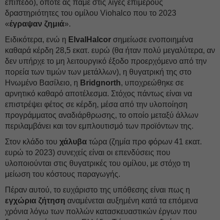
επίπεδο), οπότε ας πάμε στις λίγες επιμέρους
δραστηριότητες του ομίλου Viohalco που το 2023
«
έγραψαν ζημιά
».
Ειδικότερα, ενώ η
ElvalHalcor
σημείωσε ενοποιημένα
καθαρά κέρδη 28,5 εκατ. ευρώ (θα ήταν πολύ μεγαλύτερα, αν
δεν υπήρχε το μη λειτουργικό έξοδο προερχόμενο από την
πορεία των τιμών των μετάλλων), η θυγατρική της στο
Ηνωμένο Βασίλειο, η
Bridgnorth
, υποχρεώθηκε σε
αρνητικό καθαρό αποτέλεσμα. Στόχος πάντως είναι να
επιστρέψει φέτος σε κέρδη, μέσα από την υλοποίηση
προγράμματος αναδιάρθρωσης, το οποίο μεταξύ άλλων
περιλαμβάνει και τον εμπλουτισμό των προϊόντων της.
Στον κλάδο του
χάλυβα
τώρα (ζημία προ φόρων 41 εκατ.
ευρώ το 2023) συνεχείς είναι οι επενδύσεις που
υλοποιούνται στις θυγατρικές του ομίλου, με στόχο τη
μείωση του κόστους παραγωγής.
Πέραν αυτού, το ευχάριστο της υπόθεσης είναι πως η
εγχώρια ζήτηση
αναμένεται αυξημένη κατά τα επόμενα
χρόνια λόγω των πολλών κατασκευαστικών έργων που