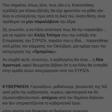
Που σημαίνει, όπως λένε, πως εάν ο κ. Κασσελάκης
σχεδίαζε μια τέτοια εξέλιξη, θα είχε φροντίσει να μάθει εάν
όλοι οι επιλαχόντες πριν από τη δική του, ένατη θέση, είναι
πρόθυμοι να
μην παραλάβουν
την έδρα.
Ως γνωστόν, η κα Λάλη απάντησε πως θα την παραλάβει…
για να τιμήσει τον
Αλέξη Τσίπρα
που την ενέταξε στο
Επικρατείας του ΣΥΡΙΖΑ, παρόλο που η ίδια… παραιτήθηκε
από μέλος του κόμματος τον Οκτώβριο, μία ημέρα πριν την
αποχώρηση της «
Ομπρέλας
».
Αν συμβεί αυτό, συνεπώς, η κερδισμένη θα είναι… η
Νέα
Αριστερά
, αφού θεωρείται βέβαιο ότι η κα Λάλη θα ενταχθεί
στην ομάδα όσων αποχώρησαν από τον ΣΥΡΙΖΑ.
ΚΥΒΕΡΝΗΣΗ:
Γκρινιάζουν, μαθαίνουμε, βουλευτές της ΝΔ
γιατί μέλη της κυβέρνησης -κυρίως υφυπουργοί και δη
εξωκοινοβουλευτικοί-
απέχουν
από τον δημόσιο διάλογο
και δεν υπερασπίζονται το κυβερνητικό έργο.
«Δεν γίνεται στα δύσκολα να βγαίνουμε συνεχώς