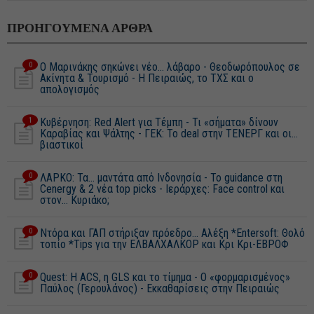
ΠΡΟΗΓΟΥΜΕΝΑ ΑΡΘΡΑ
0
Ο Μαρινάκης σηκώνει νέο... λάβαρο - Θεοδωρόπουλος σε
Ακίνητα & Τουρισμό - Η Πειραιώς, το ΤΧΣ και ο
απολογισμός
1
Κυβέρνηση: Red Alert για Τέμπη - Τι «σήματα» δίνουν
Καραβίας και Ψάλτης - ΓΕΚ: Το deal στην ΤΕΝΕΡΓ και οι...
βιαστικοί
0
ΛΑΡΚΟ: Τα… μαντάτα από Ινδονησία - To guidance στη
Cenergy & 2 νέα top picks - Ιεράρχες: Face control και
στον… Κυριάκο;
0
Ντόρα και ΓΑΠ στήριξαν πρόεδρο… Αλέξη *Entersoft: Θολό
τοπίο *Tips για την ΕΛΒΑΛΧΑΛΚΟΡ και Κρι Κρι-ΕΒΡΟΦ
0
Quest: H ACS, η GLS και το τίμημα - Ο «φορμαρισμένος»
Παύλος (Γερουλάνος) - Εκκαθαρίσεις στην Πειραιώς