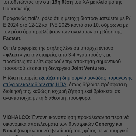
τοποθετώντας την στη
19η θέση
του ΧΑ με κλείσιμο της
Παρασκευής.
Προφανώς παίζει ρόλο ότι η μετοχή διαπραγματεύεται με P/
Ε 2024 στο 12-12 και P/E 2025 κοντά στο 10, σύμφωνα με
τον μέσο όρο προβλέψεων των αναλυτών στη βάση της
Factset
.
Oι πληροφορίες της στήλης λένε ότι υπάρχει έντονο
«
φλερτ
» για την εταιρεία, από 3-4 «γαμπρούς», με
προτάσεις που είτε αφορούν την απόκτηση σημαντικού
ποσοστού είτε και τη διενέργεια
Joint Ventures
.
Η ίδια η εταιρεία
εξετάζει τη δημιουργία μονάδας παραγωγής
επίγειων καλωδίων στις ΗΠΑ
, όπως δήλωσε πρόσφατα η
διοίκησή της, καθώς η ισχυρή ζήτηση εκεί βρίσκεται σε
αναντιστοιχία με τη διαθέσιμη προσφορά.
VIOHALCO:
Έντονη ικανοποίηση προκάλεσαν τα περσινά
οικονομικά αποτελέσματα των θυγατρικών
Cenergy
και
Noval
(αναμένεται νέα βελτίωσή τους φέτος σε λειτουργικό