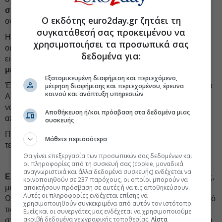
συσσωρευμένων ζημιών
της, μέσα από μείωση της
Ο εκδότης euro2day.gr ζητάει τη
ονομαστικής αξίας των μετοχών της.
συγκατάθεσή σας προκειμένου να
Η επακόλουθη είδηση ήρθε την Παρασκευή από το
χρησιμοποιήσει τα προσωπικά σας
οικονομικό ημερολόγιο που ανακοίνωσε η θρακιώτικη
δεδομένα για:
εισηγμένη, το οποίο μιλά για επικείμενη
διανομή
μερίσματος
μετά από πολλά πολλά χρόνια.
Εξατομικευμένη διαφήμιση και περιεχόμενο,
Έτσι, μετά τις συστημικές τράπεζες, τη ΔEΗ, την Αεροπορία
μέτρηση διαφήμισης και περιεχομένου, έρευνα
κοινού και ανάπτυξη υπηρεσιών
Αιγαίου, τους Ευρωσυμβούλους, έρχεται και η Εβροφάρμα
να προστεθεί στις εισηγμένες που θα στείλουν φέτος -μετά
Αποθήκευση ή/και πρόσβαση στα δεδομένα μιας
από καιρό- τους μετόχους τους στο
ταμείο
.
συσκευής
Πάντως, η μετοχή της Εβροφάρμα έχει κερδίσει κατά το
Μάθετε περισσότερα
τελευταίο 12μηνο κοντά στο
140%.
Δεν το λες και λίγο.
Θα γίνει επεξεργασία των προσωπικών σας δεδομένων και
οι πληροφορίες από τη συσκευή σας (cookie, μοναδικά
αναγνωριστικά και άλλα δεδομένα συσκευής) ενδέχεται να
ΕΛΙΝ:
Ξεχώρισε η μετοχή στη συνεδρίαση της Παρασκευής,
κοινοποιηθούν σε 237 παρόχους, οι οποίοι μπορούν να
με κέρδη 9,5% στα 2,75 ευρώ και αυξημένο τζίρο.
αποκτήσουν πρόσβαση σε αυτές ή να τις αποθηκεύσουν.
Αυτές οι πληροφορίες ενδέχεται επίσης να
Ωστόσο η κίνηση του τίτλου έχει ξεκινήσει πιο αθόρυβα, από
χρησιμοποιηθούν συγκεκριμένα από αυτόν τον ιστότοπο.
τις 26 Φεβρουαρίου και το χαμηλό των
2,3 ευρώ
. Απόδοση
Εμείς και οι συνεργάτες μας ενδέχεται να χρησιμοποιούμε
ακριβή δεδομένα γεωγραφικής τοποθεσίας.
Λίστα
σχεδόν
20%
σε δέκα συνεδριάσεις, με το «χαρτί» να κινείται