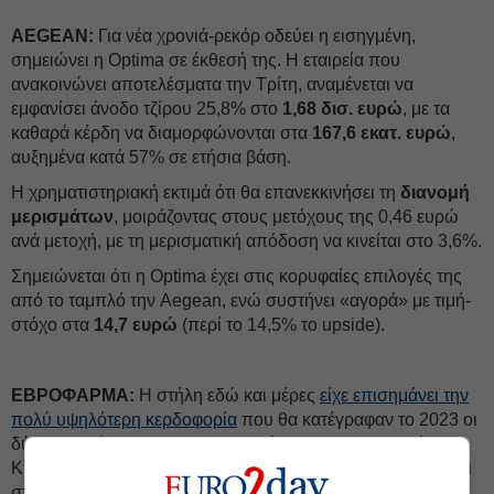
AEGEAN:
Για νέα χρονιά-ρεκόρ οδεύει η εισηγμένη,
σημειώνει η Optima σε έκθεσή της. Η εταιρεία που
ανακοινώνει αποτελέσματα την Τρίτη, αναμένεται να
εμφανίσει άνοδο τζίρου 25,8% στο
1,68 δισ. ευρώ
, με τα
καθαρά κέρδη να διαμορφώνονται στα
167,6 εκατ. ευρώ
,
αυξημένα κατά 57% σε ετήσια βάση.
Η χρηματιστηριακή εκτιμά ότι θα επανεκκινήσει τη
διανομή
μερισμάτων
, μοιράζοντας στους μετόχους της 0,46 ευρώ
ανά μετοχή, με τη μερισματική απόδοση να κινείται στο 3,6%.
Σημειώνεται ότι η Optima έχει στις κορυφαίες επιλογές της
από το ταμπλό την Aegean, ενώ συστήνει «αγορά» με τιμή-
στόχο στα
14,7 ευρώ
(περί το 14,5% το upside).
ΕΒΡΟΦΑΡΜΑ:
Η στήλη εδώ και μέρες
είχε επισημάνει την
πολύ υψηλότερη κερδοφορία
που θα κατέγραφαν το 2023 οι
δύο εισηγμένες γαλακτοβιομηχανίες του ΧΑ (Ευρωφάρμα,
Κρι Κρι), τονίζοντας πως η Εβροφάρμα προχώρησε πέρυσι
στη διαγραφή του συνόλου του υπολοίπου των