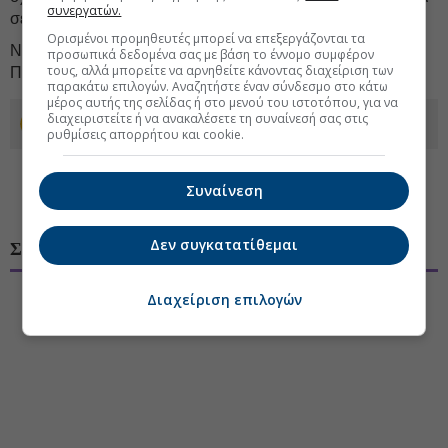
συνεργατών.
σε υψηλά επτά μηνών.
Ορισμένοι προμηθευτές μπορεί να επεξεργάζονται τα
Να δούμε αν θα υπάρξει συνέχεια, δεδομένου ότι την
προσωπικά δεδομένα σας με βάση το έννομο συμφέρον
τους, αλλά μπορείτε να αρνηθείτε κάνοντας διαχείριση των
Παρασκευή άλλαξαν χέρια σχεδόν 50.000 «κομμάτια…
παρακάτω επιλογών. Αναζητήστε έναν σύνδεσμο στο κάτω
μέρος αυτής της σελίδας ή στο μενού του ιστοτόπου, για να
διαχειριστείτε ή να ανακαλέσετε τη συναίνεσή σας στις
Προσθέστε το euro2day.gr στο Discover
ρυθμίσεις απορρήτου και cookie.
Συναίνεση
Δεν συγκατατίθεμαι
ΣΧΟΛΙΑ ΧΡΗΣΤΩΝ
Διαχείριση επιλογών