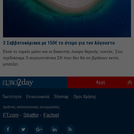
Ιούλιος 25
Ιούνιος 25
Μάιος 25
Απρίλιος 25
3 Σαββατοκύριακα με 150€ το άτομο για τον Αύγουστο
Μάρτιος 25
Είναι το ταμείο μείον και οι διακοπές όνειρο θερινής νυκτός; Σου
Φεβρουάριος 25
σχεδιάσαμε 3 αυγουστιάτικα ΣΚ που δεν θα σε βγάλουν εκτός
Ιανουάριος 25
μπάτζετ.
Δεκέμβριος 24
Αρχή
Νοέμβριος 24
Οκτώβριος 24
Ταυτότητα
Επικοινωνία
Sitemap
Οροι Χρήσης
Σεπτέμβριος 24
Διεθνείς αποκλειστικές συνεργασίες:
Αύγουστος 24
FT.com
Stratfor
Factset
Ιούλιος 24
Ιούνιος 24