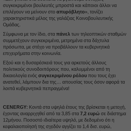
συγκεκριμένοι βουλευτές μπροστά και κάποιοι άλλοι να
επιλέγουν να μείνουν στο
απυρόβλητο
», τονίζει
χαρακτηριστικά μέλος της γαλάζιας Κοινοβουλευτικής
Ομάδας.
Σύμφωνα με τον ίδιο, στα
πάνελ
των τηλεοπτικών σταθμών
συμμετέχουν συγκεκριμένα, μετρημένα στα δάχτυλα
πρόσωπα, με στόχο να προβάλλουν τα κυβερνητικά
επιχειρήματα στην κοινωνία.
Εξού και η δυσαρέσκειά τους για αρκετούς άλλους
πολιτικούς συνοδοιπόρους που, καλυμμένοι από τη
δικαιολογία ενός
συγκεκριμένου ρόλου
που τους έχει
ανατεθεί, λάμπουν δια της… απουσίας τους όσον αφορά τα
λοιπά κυβερνητικά πεπραγμένα!
CENERGY:
Κοντά στα υψηλά έτους της βρίσκεται η μετοχή,
έχοντας αναρριχηθεί από τα 3,85 στα
7,2 ευρώ
σε διάστημα
12μήνου. Ποσοστό ιδιαίτερα υψηλό, με δεδομένο ότι η
κεφαλαιοποίησή της σχεδόν αγγίζει το 1,4 δισ. ευρώ,