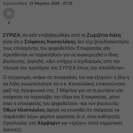
Δημοσιεύθηκε:
11 Μαρτίου 2024 - 07:31
0
ΣΥΡΙΖΑ:
Αν κάτι επιβεβαιώθηκε από τη
Ζωρζέττα Λάλη
είναι ότι ο
Στέφανος Κασσελάκης
δεν είχε βολιδοσκοπήσει
τους επιλαχόντες του ψηφοδελτίου Επικρατείας εάν
προτίθενται να παραιτηθούν για να ανακηρυχθεί ο ίδιος
βουλευτής. Δηλαδή, «δεν υπήρχε ο σχεδιασμός από την
πλευρά του προέδρου του ΣΥΡΙΖΑ όπως του αποδίδεται».
Ο ισχυρισμός ανήκει σε συνεργάτες του και εξηγούν: η ίδια η
κα Λάλη γνωστοποίησε ότι ο κ. Κασσελάκης επικοινώνησε
μαζί της τηλεφωνικά στις 7 Μαρτίου για να τη ρωτήσει εάν
σκέφτεται να παραλάβει την έδρα του Επικρατείας, μόνο
όταν ο επικεφαλής του ψηφοδελτίου -και νυν βουλευτής-
Όθων Ηλιόπουλος
άφησε να εννοηθεί ότι σκέφτεται να
παραιτηθεί λόγω φόρτου εργασίας (σ.σ. είναι καθηγητής
Ογκολογίας στο
Χάρβαρντ
και «τρέχει» πολύ σημαντικές
έρευνες).