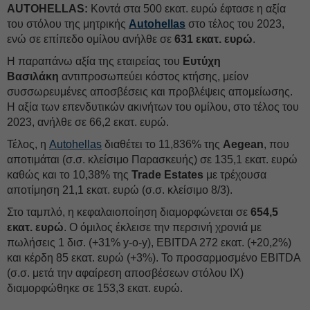
AUTOHELLAS:
Κοντά στα 500 εκατ. ευρώ έφτασε η αξία
του στόλου της μητρικής
Autohellas
στο τέλος του 2023,
ενώ σε επίπεδο ομίλου ανήλθε σε
631 εκατ. ευρώ
.
Η παραπάνω αξία της εταιρείας του
Ευτύχη
Βασιλάκη
αντιπροσωπεύει κόστος κτήσης, μείον
συσσωρευμένες αποσβέσεις και προβλέψεις απομείωσης.
Η αξία των επενδυτικών ακινήτων του ομίλου, στο τέλος του
2023, ανήλθε σε 66,2 εκατ. ευρώ.
Τέλος, η
Autohellas
διαθέτει το 11,836% της
Aegean
, που
αποτιμάται (σ.σ. κλείσιμο Παρασκευής) σε 135,1 εκατ. ευρώ
καθώς και το 10,38% της
Trade Estates
με τρέχουσα
αποτίμηση 21,1 εκατ. ευρώ (σ.σ. κλείσιμο 8/3).
Στο ταμπλό, η κεφαλαιοποίηση διαμορφώνεται σε
654,5
εκατ. ευρώ
. Ο όμιλος έκλεισε την περσινή χρονιά με
πωλήσεις 1 δισ. (+31% y-o-y), EBITDA 272 εκατ. (+20,2%)
και κέρδη 85 εκατ. ευρώ (+3%). Το προσαρμοσμένο EBITDA
(σ.σ. μετά την αφαίρεση αποσβέσεων στόλου ΙΧ)
διαμορφώθηκε σε 153,3 εκατ. ευρώ.