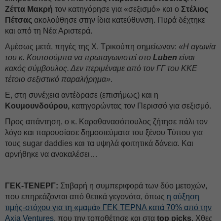
Ζέττα Μακρή
τον κατηγόρησε για «σεξισμό» και ο
Στέλιος
Πέτσας
ακολούθησε στην ίδια κατεύθυνση. Πυρά δέχτηκε
και από τη Νέα Αριστερά.
Αμέσως μετά, πηγές της Χ. Τρικούπη σημείωναν:
«Η αγωνία
του κ. Κουτσούμπα να πρωταγωνιστεί στο
Luben
είναι
κακός σύμβουλος. Δεν περιμέναμε από τον ΓΓ του ΚΚΕ
τέτοιο σεξιστικό παραλήρημα»
.
Ε, στη συνέχεια αντέδρασε (επισήμως) και η
Κουμουνδούρου,
κατηγορώντας τον Περισσό για σεξισμό.
Προς απάντηση, ο κ. Καραθανασόπουλος ζήτησε πάλι τον
λόγο και παρουσίασε δημοσιεύματα του ξένου Τύπου για
τους sugar daddies και τα υψηλά φοιτητικά δάνεια. Και
αρνήθηκε να ανακαλέσει…
ΓΕΚ-ΤΕΝΕΡΓ:
Στιβαρή η συμπεριφορά των δύο μετοχών,
που επηρεάζονται από θετικά γεγονότα, όπως
η αύξηση
τιμής-στόχου για τη «μαμά» ΓΕΚ ΤΕΡΝΑ κατά 70% από την
Αxia Ventures
, που την τοποθέτησε και στα
top picks
. Χθες