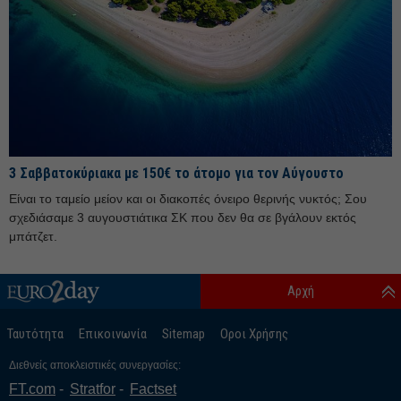
Σεπτέμβριος 25
Αύγουστος 25
Ιούλιος 25
Ιούνιος 25
Μάιος 25
Απρίλιος 25
3 Σαββατοκύριακα με 150€ το άτομο για τον Αύγουστο
Μάρτιος 25
Είναι το ταμείο μείον και οι διακοπές όνειρο θερινής νυκτός; Σου
Φεβρουάριος 25
σχεδιάσαμε 3 αυγουστιάτικα ΣΚ που δεν θα σε βγάλουν εκτός
Ιανουάριος 25
μπάτζετ.
Δεκέμβριος 24
Αρχή
Νοέμβριος 24
Οκτώβριος 24
Ταυτότητα
Επικοινωνία
Sitemap
Οροι Χρήσης
Σεπτέμβριος 24
Διεθνείς αποκλειστικές συνεργασίες:
Αύγουστος 24
FT.com
Stratfor
Factset