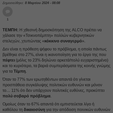
Δημοσιεύθηκε:
8 Μαρτίου 2024 - 08:08
1
ΤΕΜΠΗ:
Η χθεσινή δημοσκόπηση της ALCO πρέπει να
χάλασε την «Τσικνοπέμπτη» πολλών κυβερνητικών
στελεχών, χτυπώντας «
κόκκινο συναγερμό
».
Δεν είναι η πρόθεση ψήφου το πρόβλημα, η οποία πάντως
βρέθηκε στο 27%, είναι η ικανοποίηση για το έργο της που
πέφτει
(μόλις το 23% δηλώνει αρκετά/πολύ ευχαριστημένο)
και το κυριότερο, τα βαριά συμπεράσματα της κοινής γνώμης
για τα
Τέμπη
.
Όταν το 77% των ερωτηθέντων απαντά ότι γίνεται
προσπάθεια συγκάλυψης πολιτικών ευθυνών και μόνον
το… 11% ότι δεν υπάρχουν πολιτικές ευθύνες, προκύπτει
πολύ σοβαρό πρόβλημα
.
Ομοίως όταν το 67% απαντά ότι εμπιστεύεται λίγο ή
καθόλου τη
δικαιοσύνη
για την απόδοση ποινικών ευθυνών