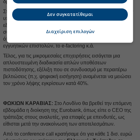
δραστηριότητες.
Στην επιχειρηματική πίστη, η Alpha επιδιώκει να θέσει στην
Δεν συγκατατίθεμαι
υπηρεσία των επιχειρήσεων το
υβριδικό μοντέλο
phygital
εξυπηρέτησης, παρέχοντας δυνατότητα απομακρυσμένων
Διαχείριση επιλογών
συναλλαγών. Παράλληλα, προστίθενται νέες υπηρεσίες,
όπως η ψηφιακή υπογραφή, η ψηφιοποίηση του ταξιδιού
εγγυητικών επιστολών, το e-factoring κ.ά.
Τέλος, για τις μικρομεσαίες επιχειρήσεις εισάγεται μια
απλουστευμένη διαδικασία απλών υποθέσεων
πιστοδότησης, εξέλιξη που σε συνδυασμό με περαιτέρω
βελτιώσεις (π.χ. ψηφιακή εισήγηση) αναμένεται να μειώσει
τον χρόνο λήψης εγκρίσεων κατά 40%.
ΦΩΚΙΩΝ ΚΑΡΑΒΙΑΣ:
Στο Λονδίνο θα βρεθεί την επόμενη
εβδομάδα η διοίκηση της Eurobank, όπως είπε ο CEO της
τράπεζας στους αναλυτές, για επαφές με επενδυτές, ως
είθισται μετά την ανακοίνωση των αποτελεσμάτων.
Από το conference call κρατήσαμε ότι για κάθε 1 δισ. ευρώ