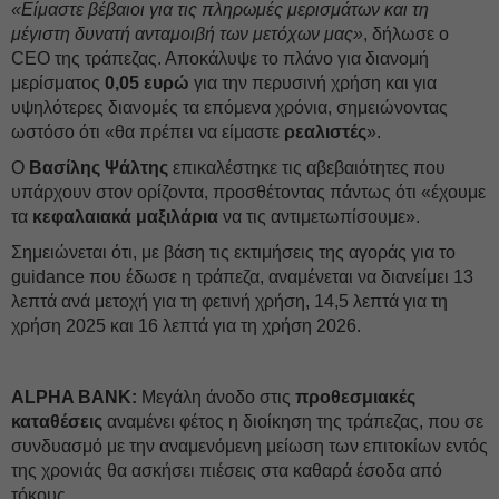
«Είμαστε βέβαιοι για τις πληρωμές μερισμάτων και τη
μέγιστη δυνατή ανταμοιβή των μετόχων μας»
, δήλωσε ο
CEO της τράπεζας. Αποκάλυψε το πλάνο για διανομή
μερίσματος
0,05 ευρώ
για την περυσινή χρήση και για
υψηλότερες διανομές τα επόμενα χρόνια, σημειώνοντας
ωστόσο ότι «θα πρέπει να είμαστε
ρεαλιστές
».
Ο
Βασίλης Ψάλτης
επικαλέστηκε τις αβεβαιότητες που
υπάρχουν στον ορίζοντα, προσθέτοντας πάντως ότι «έχουμε
τα
κεφαλαιακά μαξιλάρια
να τις αντιμετωπίσουμε».
Σημειώνεται ότι, με βάση τις εκτιμήσεις της αγοράς για το
guidance που έδωσε η τράπεζα, αναμένεται να διανείμει 13
λεπτά ανά μετοχή για τη φετινή χρήση, 14,5 λεπτά για τη
χρήση 2025 και 16 λεπτά για τη χρήση 2026.
ALPHA BANK:
Μεγάλη άνοδο στις
προθεσμιακές
καταθέσεις
αναμένει φέτος η διοίκηση της τράπεζας, που σε
συνδυασμό με την αναμενόμενη μείωση των επιτοκίων εντός
της χρονιάς θα ασκήσει πιέσεις στα καθαρά έσοδα από
τόκους.