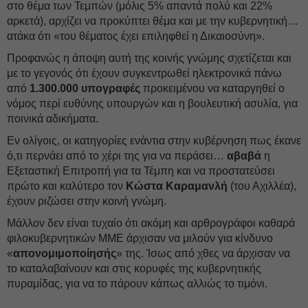
στο θέμα των Τεμπών (μόλις 5% απαντά πολύ και 22%
αρκετά), αρχίζει να προκύπτει θέμα και με την κυβερνητική…
ατάκα ότι «του θέματος έχει επιληφθεί η Δικαιοσύνη».
Προφανώς η άποψη αυτή της κοινής γνώμης σχετίζεται και
με το γεγονός ότι έχουν συγκεντρωθεί ηλεκτρονικά πάνω
από
1.300.000 υπογραφές
προκειμένου να καταργηθεί ο
νόμος περί ευθύνης υπουργών και η βουλευτική ασυλία, για
ποινικά αδικήματα.
Εν ολίγοις, οι κατηγορίες ενάντια στην κυβέρνηση πως έκανε
ό,τι περνάει από το χέρι της για να περάσει…
αβαβά
η
Εξεταστική Επιτροπή για τα Τέμπη και να προστατεύσει
πρώτο και καλύτερο τον
Κώστα Καραμανλή
(του Αχιλλέα),
έχουν ριζώσει στην κοινή γνώμη.
Μάλλον δεν είναι τυχαίο ότι ακόμη και αρθρογράφοι καθαρά
φιλοκυβερνητικών ΜΜΕ άρχισαν να μιλούν για κίνδυνο
«
απονομιμοποίησής
» της. Ίσως από χθες να άρχισαν να
το καταλαβαίνουν και στις κορυφές της κυβερνητικής
πυραμίδας, για να το πάρουν κάπως αλλιώς το τιμόνι.