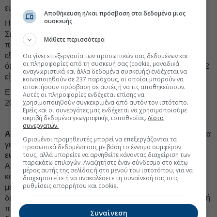
ευρώ από 386,7 εκατ. ευρώ).
Αποθήκευση ή/και πρόσβαση στα δεδομένα μιας
συσκευής
Η μείωση επήλθε ως αποτέλεσμα της εξυγίανσης του…
Σκέλους Εξυγίανσης, καθώς αποπληρώθηκαν τα δάνεια
Μάθετε περισσότερα
που είχε λάβει προκειμένου να καλύψει
funding gap
εξυγίανσης τραπεζών. Έτσι, η περσινή εισφορά της Alpha,
Θα γίνει επεξεργασία των προσωπικών σας δεδομένων και
οι πληροφορίες από τη συσκευή σας (cookie, μοναδικά
όπως και των άλλων τραπεζών, ήταν μηδενική, ενώ το 2022
αναγνωριστικά και άλλα δεδομένα συσκευής) ενδέχεται να
είχε επιβαρυνθεί με 32,27 εκατ. ευρώ.
κοινοποιηθούν σε 237 παρόχους, οι οποίοι μπορούν να
αποκτήσουν πρόσβαση σε αυτές ή να τις αποθηκεύσουν.
Επίσης, η εισφορά προς το Ενιαίο Ταμείο Εξυγίανσης το
Αυτές οι πληροφορίες ενδέχεται επίσης να
χρησιμοποιηθούν συγκεκριμένα από αυτόν τον ιστότοπο.
2023 μειώθηκε κατά 7,47 εκατ. ευρώ.
Εμείς και οι συνεργάτες μας ενδέχεται να χρησιμοποιούμε
ακριβή δεδομένα γεωγραφικής τοποθεσίας.
Λίστα
συνεργατών.
ALPHA BANK-ΜΕΙΩΣΗ ΕΞΟΔΩΝ ΙΙ:
Εξοικονόμηση από τα
Ορισμένοι προμηθευτές μπορεί να επεξεργάζονται τα
γενικά και διοικητικά έξοδα δαπανών άνω των
23 εκατ.
προσωπικά δεδομένα σας με βάση το έννομο συμφέρον
τους, αλλά μπορείτε να αρνηθείτε κάνοντας διαχείριση των
ευρώ
ετησίως έφερε ο
ψηφιακός μετασχηματισμός
της
παρακάτω επιλογών. Αναζητήστε έναν σύνδεσμο στο κάτω
Alpha, σύμφωνα με όσα αναφέρονται στις οικονομικές
μέρος αυτής της σελίδας ή στο μενού του ιστοτόπου, για να
καταστάσεις. Φέτος ξεκινά ο δεύτερος κύκλος
διαχειριστείτε ή να ανακαλέσετε τη συναίνεσή σας στις
ρυθμίσεις απορρήτου και cookie.
μετασχηματισμού, που αποσκοπεί σε περαιτέρω
διαρθρωτικές αλλαγές σε τραπεζική ιδιωτών, επιχειρηματική
πίστη, wealth management και διεθνείς τραπεζικές
Συναίνεση