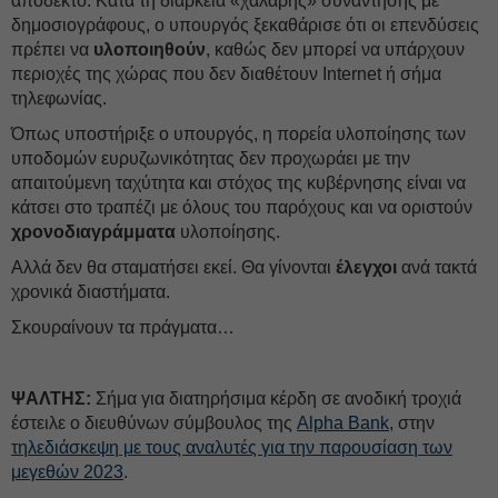
αποδεκτό. Κατά τη διάρκεια «χαλαρής» συνάντησης με
δημοσιογράφους, ο υπουργός ξεκαθάρισε ότι οι επενδύσεις
πρέπει να
υλοποιηθούν
, καθώς δεν μπορεί να υπάρχουν
περιοχές της χώρας που δεν διαθέτουν Ιnternet ή σήμα
τηλεφωνίας.
Όπως υποστήριξε ο υπουργός, η πορεία υλοποίησης των
υποδομών ευρυζωνικότητας δεν προχωράει με την
απαιτούμενη ταχύτητα και στόχος της κυβέρνησης είναι να
κάτσει στο τραπέζι με όλους του παρόχους και να οριστούν
χρονοδιαγράμματα
υλοποίησης.
Αλλά δεν θα σταματήσει εκεί. Θα γίνονται
έλεγχοι
ανά τακτά
χρονικά διαστήματα.
Σκουραίνουν τα πράγματα…
ΨΑΛΤΗΣ:
Σήμα για διατηρήσιμα κέρδη σε ανοδική τροχιά
έστειλε ο διευθύνων σύμβουλος της
Alpha Bank
, στην
τηλεδιάσκεψη με τους αναλυτές για την παρουσίαση των
μεγεθών 2023
.