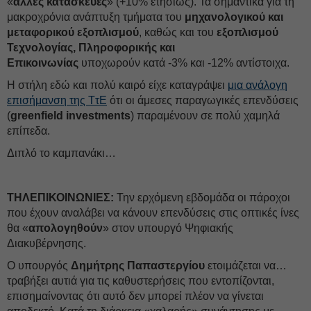
«
άλλες κατασκευές
» (+10% ετησίως). Τα σημαντικά για τη
μακροχρόνια ανάπτυξη τμήματα του
μηχανολογικού και
μεταφορικού εξοπλισμού
, καθώς και του
εξοπλισμού
Τεχνολογίας, Πληροφορικής και
Επικοινωνίας
υποχωρούν κατά -3% και -12% αντίστοιχα.
Η στήλη εδώ και πολύ καιρό είχε καταγράψει
μια ανάλογη
επισήμανση της ΤτΕ
ότι οι άμεσες παραγωγικές επενδύσεις
(
greenfield investments
) παραμένουν σε πολύ χαμηλά
επίπεδα.
Διπλό το καμπανάκι…
ΤΗΛΕΠΙΚΟΙΝΩΝΙΕΣ:
Την ερχόμενη εβδομάδα οι πάροχοι
που έχουν αναλάβει να κάνουν επενδύσεις στις οπτικές ίνες
θα «
απολογηθούν
» στον υπουργό Ψηφιακής
Διακυβέρνησης.
Ο υπουργός
Δημήτρης Παπαστεργίου
ετοιμάζεται να…
τραβήξει αυτιά για τις καθυστερήσεις που εντοπίζονται,
επισημαίνοντας ότι αυτό δεν μπορεί πλέον να γίνεται