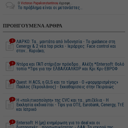
Ο
Victoras Papakonstantinou
έγραψε...
Το πρόβλημα είναι οι μετανάστες...
ΠΡΟΗΓΟΥΜΕΝΑ ΑΡΘΡΑ
0
ΛΑΡΚΟ: Τα… μαντάτα από Ινδονησία - To guidance στη
Cenergy & 2 νέα top picks - Ιεράρχες: Face control και
στον… Κυριάκο;
0
Ντόρα και ΓΑΠ στήριξαν πρόεδρο… Αλέξη *Entersoft: Θολό
τοπίο *Tips για την ΕΛΒΑΛΧΑΛΚΟΡ και Κρι Κρι-ΕΒΡΟΦ
0
Quest: H ACS, η GLS και το τίμημα - Ο «φορμαρισμένος»
Παύλος (Γερουλάνος) - Εκκαθαρίσεις στην Πειραιώς
0
Η «πολιτικοποίηση» της CVC και τα... μπιζέλια - Η
Εκκλησία εκδικείται - Tips για ΟΤΕ, Eurobank, Cenergy, ΤτΕ
και Ιατρικό
0
Entersoft: Η (μη) ενημέρωση για το deal και οι
διαταραχές... προσωπικότητας - ΔΑΑ: Τα ντεσού της