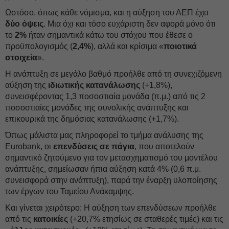
Ωστόσο, όπως κάθε νόμισμα, και η αύξηση του ΑΕΠ έχει
δύο όψεις
. Μια όχι και τόσο ευχάριστη δεν αφορά μόνο ότι
το
2%
ήταν σημαντικά κάτω του στόχου που έθεσε ο
προϋπολογισμός (
2,4%
), αλλά και κρίσιμα «
ποιοτικά
στοιχεία
».
Η ανάπτυξη σε μεγάλο βαθμό προήλθε από τη συνεχιζόμενη
αύξηση της
ιδιωτικής κατανάλωσης
(+1,8%),
συνεισφέροντας 1,3 ποσοστιαία μονάδα (π.μ.) από τις 2
ποσοστιαίες μονάδες της συνολικής ανάπτυξης και
επικουρικά της δημόσιας κατανάλωσης (+1,7%).
Όπως μάλιστα μας πληροφορεί το τμήμα ανάλυσης της
Eurobank, οι
επενδύσεις σε πάγια
, που αποτελούν
σημαντικό ζητούμενο για τον μετασχηματισμό του μοντέλου
ανάπτυξης, σημείωσαν ήπια αύξηση κατά 4% (0,6 π.μ.
συνεισφορά στην ανάπτυξη), παρά την έναρξη υλοποίησης
των έργων του Ταμείου Ανάκαμψης.
Και γίνεται χειρότερο: Η αύξηση των επενδύσεων προήλθε
από τις
κατοικίες
(+20,7% ετησίως σε σταθερές τιμές) και τις