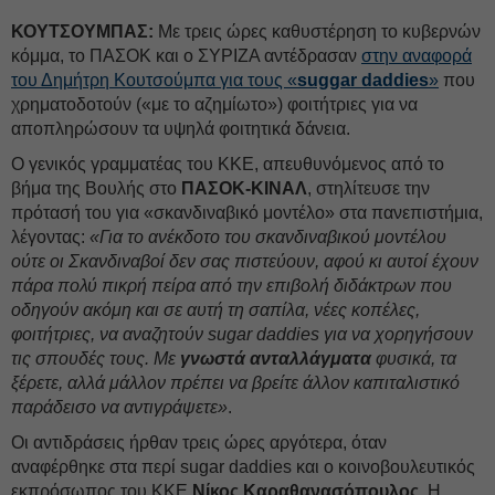
ΚΟΥΤΣΟΥΜΠΑΣ:
Με τρεις ώρες καθυστέρηση το κυβερνών
κόμμα, το ΠΑΣΟΚ και ο ΣΥΡΙΖΑ αντέδρασαν
στην αναφορά
του Δημήτρη Κουτσούμπα για τους «
suggar daddies
»
που
χρηματοδοτούν («με το αζημίωτο») φοιτήτριες για να
αποπληρώσουν τα υψηλά φοιτητικά δάνεια.
Ο γενικός γραμματέας του ΚΚΕ, απευθυνόμενος από το
βήμα της Βουλής στο
ΠΑΣΟΚ-ΚΙΝΑΛ
, στηλίτευσε την
πρότασή του για «σκανδιναβικό μοντέλο» στα πανεπιστήμια,
λέγοντας:
«Για το ανέκδοτο του σκανδιναβικού μοντέλου
ούτε οι Σκανδιναβοί δεν σας πιστεύουν, αφού κι αυτοί έχουν
πάρα πολύ πικρή πείρα από την επιβολή διδάκτρων που
οδηγούν ακόμη και σε αυτή τη σαπίλα, νέες κοπέλες,
φοιτήτριες, να αναζητούν sugar daddies για να χορηγήσουν
τις σπουδές τους. Με
γνωστά ανταλλάγματα
φυσικά, τα
ξέρετε, αλλά μάλλον πρέπει να βρείτε άλλον καπιταλιστικό
παράδεισο να αντιγράψετε»
.
Οι αντιδράσεις ήρθαν τρεις ώρες αργότερα, όταν
αναφέρθηκε στα περί sugar daddies και ο κοινοβουλευτικός
εκπρόσωπος του ΚΚΕ
Νίκος Καραθανασόπουλος
. Η