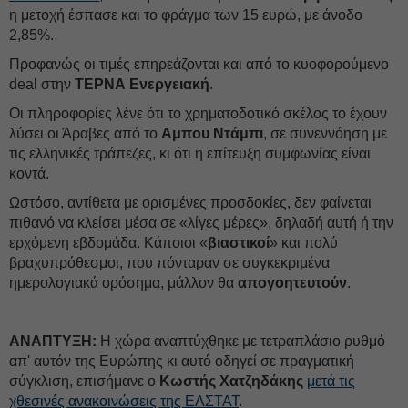
η μετοχή έσπασε και το φράγμα των 15 ευρώ, με άνοδο
2,85%.
Προφανώς οι τιμές επηρεάζονται και από το κυοφορούμενο
deal στην
TΕΡΝΑ Ενεργειακή
.
Οι πληροφορίες λένε ότι το χρηματοδοτικό σκέλος το έχουν
λύσει οι Άραβες από το
Αμπου Ντάμπι
, σε συνεννόηση με
τις ελληνικές τράπεζες, κι ότι η επίτευξη συμφωνίας είναι
κοντά.
Ωστόσο, αντίθετα με ορισμένες προσδοκίες, δεν φαίνεται
πιθανό να κλείσει μέσα σε «λίγες μέρες», δηλαδή αυτή ή την
ερχόμενη εβδομάδα. Κάποιοι «
βιαστικοί
» και πολύ
βραχυπρόθεσμοι, που πόνταραν σε συγκεκριμένα
ημερολογιακά ορόσημα, μάλλον θα
απογοητευτούν
.
ΑΝΑΠΤΥΞΗ:
Η χώρα αναπτύχθηκε με τετραπλάσιο ρυθμό
απ' αυτόν της Ευρώπης κι αυτό οδηγεί σε πραγματική
σύγκλιση, επισήμανε ο
Κωστής Χατζηδάκης
μετά τις
χθεσινές ανακοινώσεις της ΕΛΣΤΑΤ
.