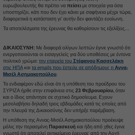
ευρωβουλευτής θα πρέπει να
πείσει
με στοιχεία για όσα
υποστηρίζει, κάτι που δεν έχει κάνει με σαφήνεια μέχρι τώρα,
διαφορετικά η κατάσταση γι’ αυτήν δεν φαντάζει ευοίωνη.
Τα αποτελέσματα της έρευνας θα καθορίσουν τις εξελίξεις…
ΔΙΚΑΙΟΣΥΝΗ:
Με διαφορά ολίγων λεπτών έγινε γνωστό ότι
ενεργοποιούνται οι εισαγγελείς για δύο υποθέσεις με έντονα
πολιτικό χρώμα:
την εταιρεία του
Στέφανου Κασσελάκη
στις ΗΠΑ
και
τα emails που έστειλε σε απόδημους η
Αννα-
Μισέλ Ασημακοπούλου
.
Το ενδιαφέρον εδώ είναι ότι η υπόθεση του προέδρου του
ΣΥΡΙΖΑ ήρθε στην επιφάνεια στις
23 Φεβρουαρίου,
όταν
και ο ίδιος απάντησε σε σχετικό δημοσίευμα. Εχουν
μεσολαβήσει δηλαδή τρεις εβδομάδες κατά τις οποίες από
την πλευρά της Δικαιοσύνης δεν υπήρξε παρέμβαση.
Η υπόθεση της Αννας-Μισέλ Ασημακοπούλου προέκυψε
μόλις την περασμένη
Παρασκευή
και ήδη από χθες έγινε
γνωστό ότι αποτελεί αντικείμενο έρευνας από την Αρχή