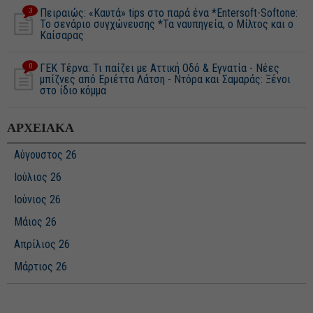
3
Πειραιώς: «Καυτά» tips στο παρά ένα *Entersoft-Softone:
Το σενάριο συγχώνευσης *Τα ναυπηγεία, ο Μίλτος και ο
Καίσαρας
0
ΓΕΚ Τέρνα: Τι παίζει με Αττική Οδό & Εγνατία - Νέες
μπίζνες από Εριέττα Λάτση - Ντόρα και Σαμαράς: Ξένοι
στο ίδιο κόμμα
ΑΡΧΕΙΑΚΑ
Αύγουστος 26
Ιούλιος 26
Ιούνιος 26
Μάιος 26
Απρίλιος 26
Μάρτιος 26
Φεβρουάριος 26
Ιανουάριος 26