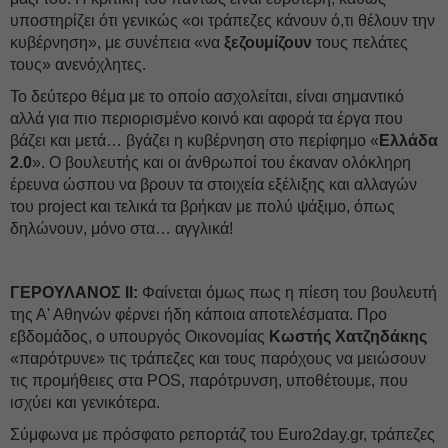
υποστηρίζει ότι γενικώς «οι τράπεζες κάνουν ό,τι θέλουν την
κυβέρνηση», με συνέπεια «να
ξεζουμίζουν
τους πελάτες
τους» ανενόχλητες.
Το δεύτερο θέμα με το οποίο ασχολείται, είναι σημαντικό
αλλά για πιο περιορισμένο κοινό και αφορά τα έργα που
βάζει και μετά… βγάζει η κυβέρνηση στο περίφημο «
Ελλάδα
2.0
». Ο βουλευτής και οι άνθρωποί του έκαναν ολόκληρη
έρευνα ώσπου να βρουν τα στοιχεία εξέλιξης και αλλαγών
του project και τελικά τα βρήκαν με πολύ ψάξιμο, όπως
δηλώνουν, μόνο στα… αγγλικά!
ΓΕΡΟΥΛΑΝΟΣ ΙΙ:
Φαίνεται όμως πως η πίεση του βουλευτή
της Α' Αθηνών φέρνει ήδη κάποια αποτελέσματα. Προ
εβδομάδος, ο υπουργός Οικονομίας
Κωστής Χατζηδάκης
«παρότρυνε» τις τράπεζες και τους παρόχους να μειώσουν
τις προμήθειες στα POS, παρότρυνση, υποθέτουμε, που
ισχύει και γενικότερα.
Σύμφωνα με πρόσφατο ρεπορτάζ του Euro2day.gr, τράπεζες