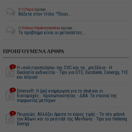
Ο
ΓΣΠαρα
έγραψε...
Βάζετε στον τίτλο: "Ποιοι...
Ο
Victoras Papakonstantinou
έγραψε...
Το πρόβλημα είναι οι μετανάστες...
ΠΡΟΗΓΟΥΜΕΝΑ ΑΡΘΡΑ
0
Η «πολιτικοποίηση» της CVC και τα... μπιζέλια - Η
Εκκλησία εκδικείται - Tips για ΟΤΕ, Eurobank, Cenergy, ΤτΕ
και Ιατρικό
0
Entersoft: Η (μη) ενημέρωση για το deal και οι
διαταραχές... προσωπικότητας - ΔΑΑ: Τα ντεσού της
συμφωνίας μετόχων
0
Πειραιώς: Αλλάζει άμεσα το εύρος τιμής - Το νέο φάουλ
του Αδωνι και το ρεσιτάλ της Μενδώνη - Tips για Helleniq
Energy