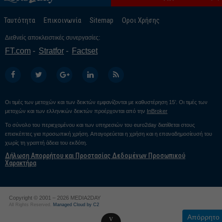
Οκτώβριος 24
Ταυτότητα
Επικοινωνία
Sitemap
Οροι Χρήσης
Σεπτέμβριος 24
Διεθνείς αποκλειστικές συνεργασίες:
Αύγουστος 24
FT.com
Stratfor
Factset
Ιούλιος 24
Ιούνιος 24
Μάιος 24
Οι τιμές των μετοχών και των δεικτών εμφανίζονται με καθυστέρηση 15’. Οι τιμές των
Απρίλιος 24
μετοχών και των ελληνικών δεικτών προέρχονται από την
InBroker
Μάρτιος 24
Το σύνολο του περιεχομένου και των υπηρεσιών του euro2day διατίθεται στους
επισκέπτες για προσωπική χρήση. Απαγορεύεται η χρήση και η επαναδημοσίευσή του
Φεβρουάριος 24
χωρίς τη γραπτή άδεια του εκδότη.
Δήλωση Απορρήτου και Προστασίας Δεδομένων Προσωπικού
Ιανουάριος 24
Χαρακτήρα
Δεκέμβριος 23
Νοέμβριος 23
Copyright © 2001 – 2026 MEDIA2DAY
Οκτώβριος 23
All Rights Reserved.
Managed Cloud by C2
Απόρρητο
v
Σεπτέμβριος 23