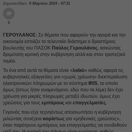
Δημοσιεύθηκε:
6 Μαρτίου 2024 - 07:31
0
ΓΕΡΟΥΛΑΝΟΣ:
Σε θέματα που αφορούν την αγορά και την
οικονομία εστιάζει το τελευταίο διάστημα ο δραστήριος
βουλευτής του ΠΑΣΟΚ
Παύλος Γερουλάνος
, ασκώντας
δριμύτατη κριτική στην κυβέρνηση αλλά και στον τραπεζικό
τομέα.
Το ένα από αυτά τα θέματα είναι «
λαϊκό
» καθώς αφορά τις
κυβερνητικές εξαγγελίες για «χωρίς χρέωση» διεκπεραίωση
ηλεκτρονικών πληρωμών με το σύστημα
IRIS
, το οποίο
όμως (όπως ήταν αναμενόμενο, εδώ που τα λέμε) δεν έχει
χρέωση για μικρές πληρωμές μεταξύ ιδιωτών, όμως έχει
χρεώσεις για τους
εμπόρους
και
επαγγελματίες
.
Γεγονός που είχε τεχνηέντως αποσιωπήσει η κυβέρνηση
μιλώντας συνέχεια
αορίστως
για «μηδενικές χρεώσεις»,
όταν παρότρυνε εμπόρους και επαγγελματίες να συνδεθούν
μαζί του. H κριτική του πάντως είναι ευρύτερη, καθώς