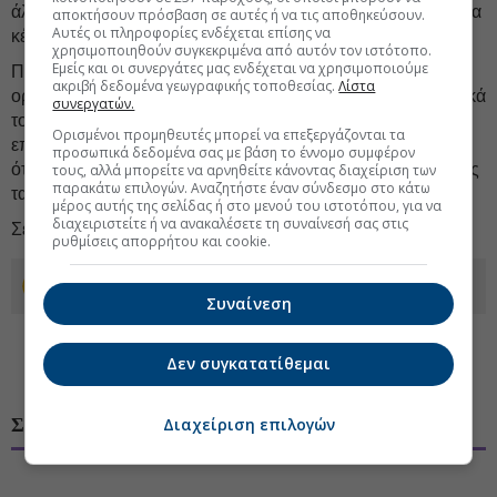
άλλη πλευρά, η εισηγμένη θα σταματήσει να απολαμβάνει τα
αποκτήσουν πρόσβαση σε αυτές ή να τις αποθηκεύσουν.
Αυτές οι πληροφορίες ενδέχεται επίσης να
κέρδη από την αδάνειστη θυγατρική της.
χρησιμοποιηθούν συγκεκριμένα από αυτόν τον ιστότοπο.
Εμείς και οι συνεργάτες μας ενδέχεται να χρησιμοποιούμε
Πάντως ορισμένοι επενδυτές του ΧΑ (πριν ακόμη
ακριβή δεδομένα γεωγραφικής τοποθεσίας.
Λίστα
οριστικοποιηθεί το deal…) έχουν αρχίσει να πλάθουν τα δικά
συνεργατών.
τους
σενάρια
: Θα προχωρήσει η εισηγμένη σε γενναία
Ορισμένοι προμηθευτές μπορεί να επεξεργάζονται τα
επιστροφή κεφαλαίου όπως είχε πράξει κατά το παρελθόν,
προσωπικά δεδομένα σας με βάση το έννομο συμφέρον
όταν είχε πουληθεί η
Cardlink
; Θα χρησιμοποιήσει ο όμιλος
τους, αλλά μπορείτε να αρνηθείτε κάνοντας διαχείριση των
παρακάτω επιλογών. Αναζητήστε έναν σύνδεσμο στο κάτω
τα χρήματα αυτά για άλλες εξαγορές;
μέρος αυτής της σελίδας ή στο μενού του ιστοτόπου, για να
διαχειριστείτε ή να ανακαλέσετε τη συναίνεσή σας στις
Σε κάθε περίπτωση, οψόμεθα…
ρυθμίσεις απορρήτου και cookie.
Προσθέστε το euro2day.gr στο Discover
Συναίνεση
Δεν συγκατατίθεμαι
Διαχείριση επιλογών
ΣΧΟΛΙΑ ΧΡΗΣΤΩΝ