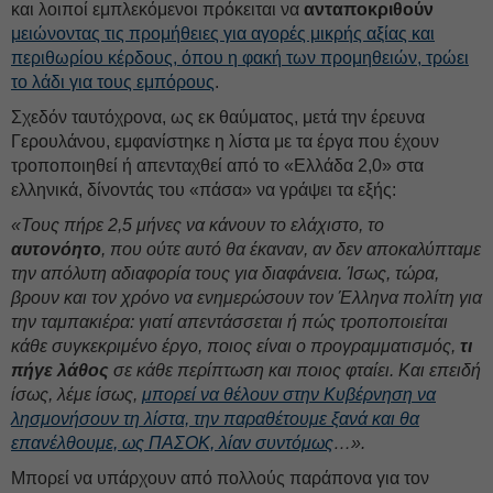
και λοιποί εμπλεκόμενοι πρόκειται να
ανταποκριθούν
μειώνοντας τις προμήθειες για αγορές μικρής αξίας και
περιθωρίου κέρδους, όπου η φακή των προμηθειών, τρώει
το λάδι για τους εμπόρους
.
Σχεδόν ταυτόχρονα, ως εκ θαύματος, μετά την έρευνα
Γερουλάνου, εμφανίστηκε η λίστα με τα έργα που έχουν
τροποποιηθεί ή απενταχθεί από το «Ελλάδα 2,0» στα
ελληνικά, δίνοντάς του «πάσα» να γράψει τα εξής:
«Τους πήρε 2,5 μήνες να κάνουν το ελάχιστο, το
αυτονόητο
, που ούτε αυτό θα έκαναν, αν δεν αποκαλύπταμε
την απόλυτη αδιαφορία τους για διαφάνεια. Ίσως, τώρα,
βρουν και τον χρόνο να ενημερώσουν τον Έλληνα πολίτη για
την ταμπακιέρα: γιατί απεντάσσεται ή πώς τροποποιείται
κάθε συγκεκριμένο έργο, ποιος είναι ο προγραμματισμός,
τι
πήγε λάθος
σε κάθε περίπτωση και ποιος φταίει. Και επειδή
ίσως, λέμε ίσως,
μπορεί να θέλουν στην Κυβέρνηση να
λησμονήσουν τη λίστα, την παραθέτουμε ξανά και θα
επανέλθουμε, ως ΠΑΣΟΚ, λίαν συντόμως
…».
Μπορεί να υπάρχουν από πολλούς παράπονα για τον