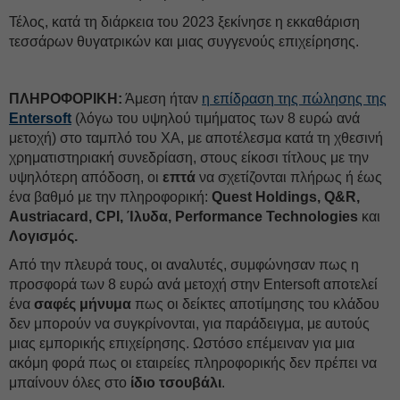
Τέλος, κατά τη διάρκεια του 2023 ξεκίνησε η εκκαθάριση
τεσσάρων θυγατρικών και μιας συγγενούς επιχείρησης.
ΠΛΗΡΟΦΟΡΙΚΗ:
Άμεση ήταν
η επίδραση της πώλησης της
Entersoft
(λόγω του υψηλού τιμήματος των 8 ευρώ ανά
μετοχή) στο ταμπλό του ΧΑ, με αποτέλεσμα κατά τη χθεσινή
χρηματιστηριακή συνεδρίαση, στους είκοσι τίτλους με την
υψηλότερη απόδοση, οι
επτά
να σχετίζονται πλήρως ή έως
ένα βαθμό με την πληροφορική:
Quest Holdings, Q&R,
Austriacard, CPI, Ίλυδα, Performance Technologies
και
Λογισμός.
Από την πλευρά τους, οι αναλυτές, συμφώνησαν πως η
προσφορά των 8 ευρώ ανά μετοχή στην Entersoft αποτελεί
ένα
σαφές μήνυμα
πως οι δείκτες αποτίμησης του κλάδου
δεν μπορούν να συγκρίνονται, για παράδειγμα, με αυτούς
μιας εμπορικής επιχείρησης. Ωστόσο επέμειναν για μια
ακόμη φορά πως οι εταιρείες πληροφορικής δεν πρέπει να
μπαίνουν όλες στο
ίδιο τσουβάλι
.