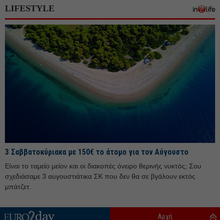
LIFESTYLE
Δεκέμβριος 25
Νοέμβριος 25
Οκτώβριος 25
Σεπτέμβριος 25
Αύγουστος 25
Ιούλιος 25
Ιούνιος 25
Μάιος 25
Απρίλιος 25
3 Σαββατοκύριακα με 150€ το άτομο για τον Αύγουστο
Μάρτιος 25
Είναι το ταμείο μείον και οι διακοπές όνειρο θερινής νυκτός; Σου
Φεβρουάριος 25
σχεδιάσαμε 3 αυγουστιάτικα ΣΚ που δεν θα σε βγάλουν εκτός
Ιανουάριος 25
μπάτζετ.
Δεκέμβριος 24
Αρχή
Νοέμβριος 24