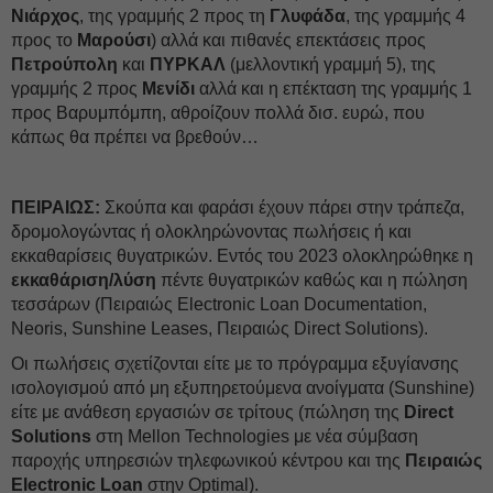
Νιάρχος
, της γραμμής 2 προς τη
Γλυφάδα
, της γραμμής 4
προς το
Μαρούσι
) αλλά και πιθανές επεκτάσεις προς
Πετρούπολη
και
ΠΥΡΚΑΛ
(μελλοντική γραμμή 5), της
γραμμής 2 προς
Μενίδι
αλλά και η επέκταση της γραμμής 1
προς Βαρυμπόμπη, αθροίζουν πολλά δισ. ευρώ, που
κάπως θα πρέπει να βρεθούν…
ΠΕΙΡΑΙΩΣ:
Σκούπα και φαράσι έχουν πάρει στην τράπεζα,
δρομολογώντας ή ολοκληρώνοντας πωλήσεις ή και
εκκαθαρίσεις θυγατρικών. Εντός του 2023 ολοκληρώθηκε η
εκκαθάριση/λύση
πέντε θυγατρικών καθώς και η πώληση
τεσσάρων (Πειραιώς Electronic Loan Documentation,
Neoris, Sunshine Leases, Πειραιώς Direct Solutions).
Οι πωλήσεις σχετίζονται είτε με το πρόγραμμα εξυγίανσης
ισολογισμού από μη εξυπηρετούμενα ανοίγματα (Sunshine)
είτε με ανάθεση εργασιών σε τρίτους (πώληση της
Direct
Solutions
στη Mellon Technologies με νέα σύμβαση
παροχής υπηρεσιών τηλεφωνικού κέντρου και της
Πειραιώς
Electronic Loan
στην Optimal).