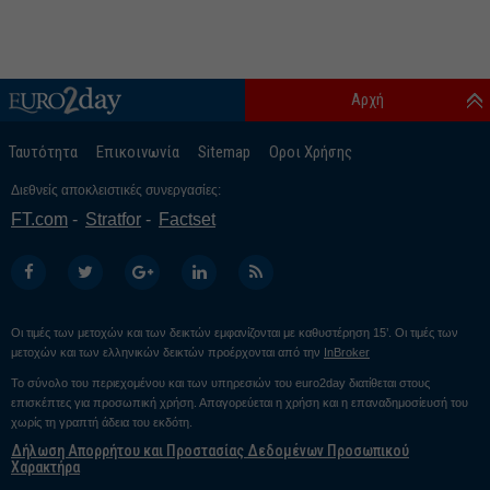
Αρχή
Ταυτότητα
Επικοινωνία
Sitemap
Οροι Χρήσης
Διεθνείς αποκλειστικές συνεργασίες:
FT.com
Stratfor
Factset
Οι τιμές των μετοχών και των δεικτών εμφανίζονται με καθυστέρηση 15’. Οι τιμές των
μετοχών και των ελληνικών δεικτών προέρχονται από την
InBroker
Το σύνολο του περιεχομένου και των υπηρεσιών του euro2day διατίθεται στους
επισκέπτες για προσωπική χρήση. Απαγορεύεται η χρήση και η επαναδημοσίευσή του
χωρίς τη γραπτή άδεια του εκδότη.
Δήλωση Απορρήτου και Προστασίας Δεδομένων Προσωπικού
Χαρακτήρα