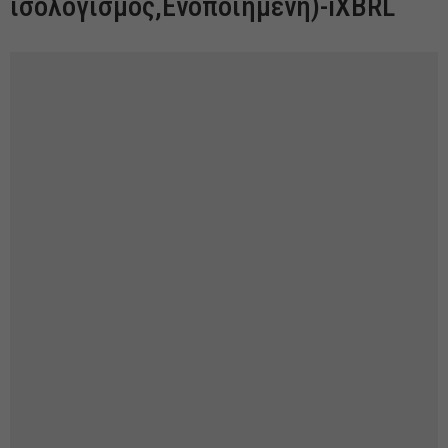
ισολογισμός,Ενοποιημένη)-iXBRL