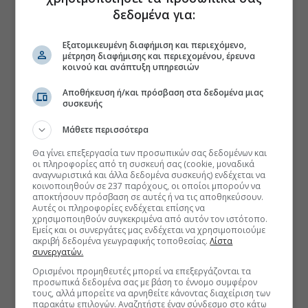
δεδομένα για:
Εξατομικευμένη διαφήμιση και περιεχόμενο,
μέτρηση διαφήμισης και περιεχομένου, έρευνα
κοινού και ανάπτυξη υπηρεσιών
Αποθήκευση ή/και πρόσβαση στα δεδομένα μιας
συσκευής
Μάθετε περισσότερα
Θα γίνει επεξεργασία των προσωπικών σας δεδομένων και
οι πληροφορίες από τη συσκευή σας (cookie, μοναδικά
αναγνωριστικά και άλλα δεδομένα συσκευής) ενδέχεται να
κοινοποιηθούν σε 237 παρόχους, οι οποίοι μπορούν να
αποκτήσουν πρόσβαση σε αυτές ή να τις αποθηκεύσουν.
Αυτές οι πληροφορίες ενδέχεται επίσης να
χρησιμοποιηθούν συγκεκριμένα από αυτόν τον ιστότοπο.
Εμείς και οι συνεργάτες μας ενδέχεται να χρησιμοποιούμε
ακριβή δεδομένα γεωγραφικής τοποθεσίας.
Λίστα
συνεργατών.
Ορισμένοι προμηθευτές μπορεί να επεξεργάζονται τα
προσωπικά δεδομένα σας με βάση το έννομο συμφέρον
τους, αλλά μπορείτε να αρνηθείτε κάνοντας διαχείριση των
παρακάτω επιλογών. Αναζητήστε έναν σύνδεσμο στο κάτω