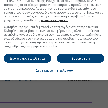
και άλλα δεδομένα συσκευής) ενδέχεται να κοινοποιηθούν σε 237
παρόχους, οι οποίοι μπορούν να αποκτήσουν πρόσβαση σε αυτές ή
περταμείο κατά της απόφασης που δικαιώνει τον ΟΛΘ
να τις αποθηκεύσουν. Αυτές οι πληροφορίες ενδέχεται επίσης να
(16:18 31/07/2026)
χρησιμοποιηθούν συγκεκριμένα από αυτόν τον ιστότοπο. Εμείς και οι
συνεργάτες μας ενδέχεται να χρησιμοποιούμε ακριβή δεδομένα
ιμάνι του Βόλου
(16:02 31/07/2026)
γεωγραφικής τοποθεσίας.
Λίστα συνεργατών.
Ορισμένοι προμηθευτές μπορεί να επεξεργάζονται τα προσωπικά
την τιμή στο ταμπλό
(07:31 20/07/2026)
δεδομένα σας με βάση το έννομο συμφέρον τους, αλλά μπορείτε να
αρνηθείτε κάνοντας διαχείριση των παρακάτω επιλογών. Αναζητήστε
έναν σύνδεσμο στο κάτω μέρος αυτής της σελίδας ή στο μενού του
ιστοτόπου, για να διαχειριστείτε ή να ανακαλέσετε τη συναίνεσή σας
τη Μετοχή
Περισσότερα για
ΙΝΩΣΕΙΣ
στις ρυθμίσεις απορρήτου και cookie.
γωνισμό για τον Λιμένα Βόλου
(16:06 31/07/2026)
Δεν συγκατατίθεμαι
Συναίνεση
γωνισμό για τον Λιμένα Βόλου
(16:38 26/06/2026)
Διαχείριση επιλογών
 ΓΕΝΙΚΗΣ ΣΥΝΕΛΕΥΣΗΣ
(20:21 12/05/2026)