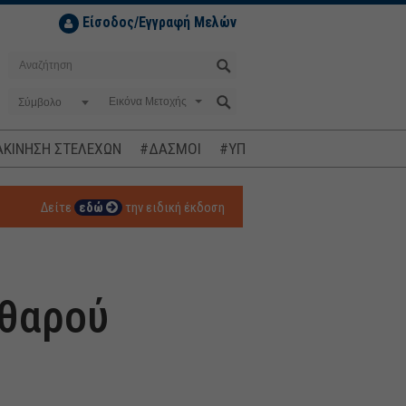
Είσοδος/Εγγραφή Μελών
Σύμβολο
ΚΙΝΗΣΗ ΣΤΕΛΕΧΩΝ
#ΔΑΣΜΟΙ
#ΥΠΟΚΛΟΠΕΣ
#ΠΛΗΘΩΡΙΣΜ
Δείτε
εδώ
την ειδική έκδοση
αθαρού