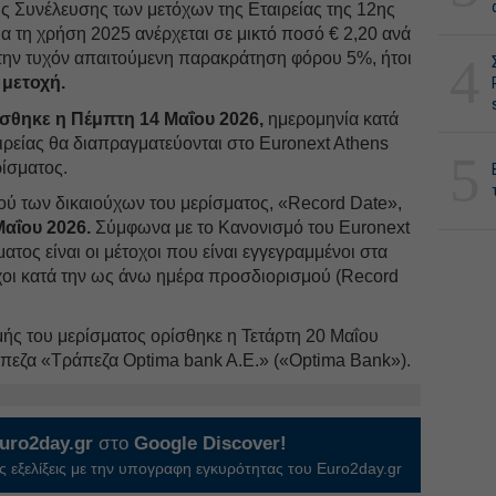
ς Συνέλευσης των μετόχων της Εταιρείας της 12ης
ια τη χρήση 2025 ανέρχεται σε μικτό ποσό € 2,20 ανά
στην τυχόν απαιτούμενη παρακράτηση φόρου 5%, ήτοι
4
 μετοχή.
θηκε η Πέμπτη 14 Μαΐου 2026,
ημερομηνία κατά
αιρείας θα διαπραγματεύονται στο Euronext Athens
5
ρίσματος.
ύ των δικαιούχων του μερίσματος, «Record Date»,
αΐου 2026.
Σύμφωνα με το Κανονισμό του Euronext
ματος είναι οι μέτοχοι που είναι εγγεγραμμένοι στα
ύχοι κατά την ως άνω ημέρα προσδιορισμού (Record
ς του μερίσματος ορίσθηκε η Τετάρτη 20 Μαΐου
πεζα «Τράπεζα Optima bank A.E.» («Optima Bank»).
uro2day.gr
στο
Google Discover!
 εξελίξεις με την υπογραφη εγκυρότητας του Euro2day.gr