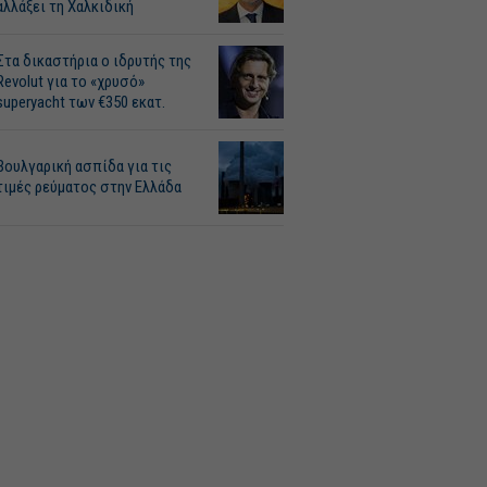
αλλάξει τη Χαλκιδική
Στα δικαστήρια ο ιδρυτής της
Revolut για το «χρυσό»
superyacht των €350 εκατ.
Βουλγαρική ασπίδα για τις
τιμές ρεύματος στην Ελλάδα