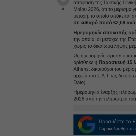
απόφαση της Τακτικής Γενική
Μαΐου 2026, ότι το μέρισμα γ
0
μετοχή, το οποίο υπόκειται 
σε καθαρό ποσό €2,09 ανά
Ημερομηνία αποκοπής ορίσ
την οποία, οι μετοχές της Ετ
χωρίς το δικαίωμα λήψης με
Ως ημερομηνία προσδιορισμο
ορίσθηκε
η Παρασκευή 15 Μ
Athens, δικαιούχοι του μερίσ
αρχεία του Σ.Α.Τ. ως δικαιο
Date).
Ημερομηνία έναρξης πληρωμή
2026 από την πληρώτρια τρά
Προσθέστε το
E
Παρακολουθήστε τις