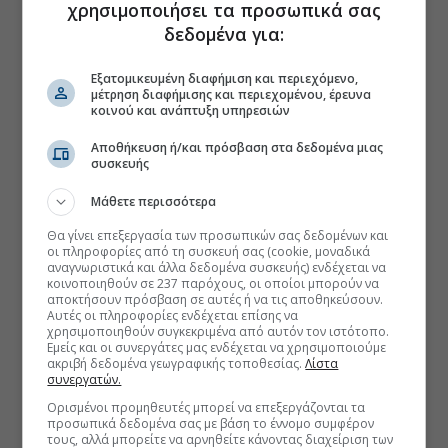
χρησιμοποιήσει τα προσωπικά σας
δεδομένα για:
Εξατομικευμένη διαφήμιση και περιεχόμενο,
μέτρηση διαφήμισης και περιεχομένου, έρευνα
κοινού και ανάπτυξη υπηρεσιών
Αποθήκευση ή/και πρόσβαση στα δεδομένα μιας
συσκευής
Μάθετε περισσότερα
Θα γίνει επεξεργασία των προσωπικών σας δεδομένων και
οι πληροφορίες από τη συσκευή σας (cookie, μοναδικά
αναγνωριστικά και άλλα δεδομένα συσκευής) ενδέχεται να
κοινοποιηθούν σε 237 παρόχους, οι οποίοι μπορούν να
αποκτήσουν πρόσβαση σε αυτές ή να τις αποθηκεύσουν.
Αυτές οι πληροφορίες ενδέχεται επίσης να
χρησιμοποιηθούν συγκεκριμένα από αυτόν τον ιστότοπο.
Εμείς και οι συνεργάτες μας ενδέχεται να χρησιμοποιούμε
ακριβή δεδομένα γεωγραφικής τοποθεσίας.
Λίστα
συνεργατών.
Ορισμένοι προμηθευτές μπορεί να επεξεργάζονται τα
προσωπικά δεδομένα σας με βάση το έννομο συμφέρον
τους, αλλά μπορείτε να αρνηθείτε κάνοντας διαχείριση των