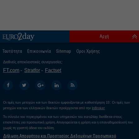
Αρχή
Ταυτότητα
Επικοινωνία
Sitemap
Οροι Χρήσης
Διεθνείς αποκλειστικές συνεργασίες:
FT.com
Stratfor
Factset
Οι τιμές των μετοχών και των δεικτών εμφανίζονται με καθυστέρηση 15’. Οι τιμές των
μετοχών και των ελληνικών δεικτών προέρχονται από την
InBroker
Το σύνολο του περιεχομένου και των υπηρεσιών του euro2day διατίθεται στους
επισκέπτες για προσωπική χρήση. Απαγορεύεται η χρήση και η επαναδημοσίευσή του
χωρίς τη γραπτή άδεια του εκδότη.
Δήλωση Απορρήτου και Προστασίας Δεδομένων Προσωπικού