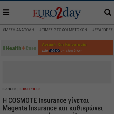
#ΜΕΣΗ ΑΝΑΤΟΛΗ
#ΤΙΜΕΣ-ΣΤΟΧΟΙ ΜΕΤΟΧΩΝ
#ΕΞΑΓΟΡΕΣ
Δείτε
εδώ
την ειδική έκδοση
ΕΙΔΗΣΕΙΣ
ΕΠΙΧΕΙΡΗΣΕΙΣ
Η COSMOTE Insurance γίνεται
Magenta Insurance και καθιερώνει