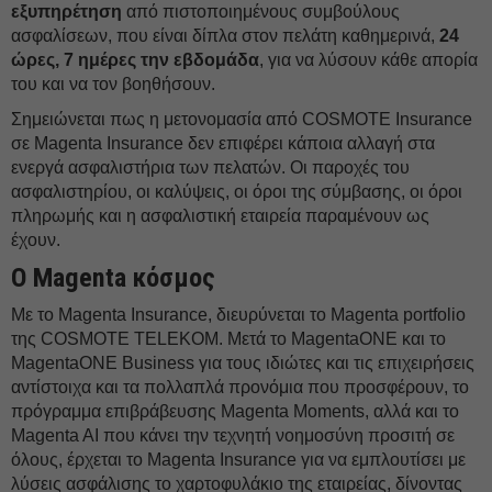
εξυπηρέτηση
από πιστοποιημένους συμβούλους
ασφαλίσεων, που είναι δίπλα στον πελάτη καθημερινά,
24
ώρες, 7 ημέρες την εβδομάδα
, για να λύσουν κάθε απορία
του και να τον βοηθήσουν.
Σημειώνεται πως η μετονομασία από COSMOTE Insurance
σε Magenta Insurance δεν επιφέρει κάποια αλλαγή στα
ενεργά ασφαλιστήρια των πελατών. Οι παροχές του
ασφαλιστηρίου, οι καλύψεις, οι όροι της σύμβασης, οι όροι
πληρωμής και η ασφαλιστική εταιρεία παραμένουν ως
έχουν.
Ο
Magenta
κόσμος
Με το Magenta Insurance, διευρύνεται το Magenta portfolio
της COSMOTE TELEKOM. Μετά το MagentaONE και το
MagentaONE Business για τους ιδιώτες και τις επιχειρήσεις
αντίστοιχα και τα πολλαπλά προνόμια που προσφέρουν, το
πρόγραμμα επιβράβευσης Magenta Moments, αλλά και το
Magenta AI που κάνει την τεχνητή νοημοσύνη προσιτή σε
όλους, έρχεται το Magenta Insurance για να εμπλουτίσει με
λύσεις ασφάλισης το χαρτοφυλάκιο της εταιρείας, δίνοντας