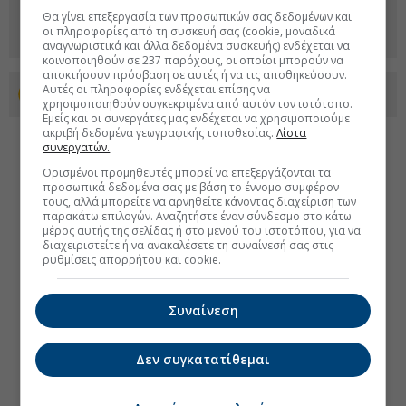
Θα γίνει επεξεργασία των προσωπικών σας δεδομένων και
οι πληροφορίες από τη συσκευή σας (cookie, μοναδικά
αναγνωριστικά και άλλα δεδομένα συσκευής) ενδέχεται να
κοινοποιηθούν σε 237 παρόχους, οι οποίοι μπορούν να
αποκτήσουν πρόσβαση σε αυτές ή να τις αποθηκεύσουν.
Αυτές οι πληροφορίες ενδέχεται επίσης να
Προσθέστε το euro2day.gr στο Discover
χρησιμοποιηθούν συγκεκριμένα από αυτόν τον ιστότοπο.
Εμείς και οι συνεργάτες μας ενδέχεται να χρησιμοποιούμε
ακριβή δεδομένα γεωγραφικής τοποθεσίας.
Λίστα
συνεργατών.
Ορισμένοι προμηθευτές μπορεί να επεξεργάζονται τα
προσωπικά δεδομένα σας με βάση το έννομο συμφέρον
τους, αλλά μπορείτε να αρνηθείτε κάνοντας διαχείριση των
παρακάτω επιλογών. Αναζητήστε έναν σύνδεσμο στο κάτω
μέρος αυτής της σελίδας ή στο μενού του ιστοτόπου, για να
διαχειριστείτε ή να ανακαλέσετε τη συναίνεσή σας στις
ρυθμίσεις απορρήτου και cookie.
Συναίνεση
Δεν συγκατατίθεμαι