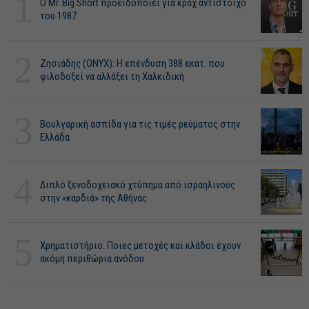
1
O Mr. Big Short προειδοποιεί για κραχ αντίστοιχο
του 1987
2
Ζησιάδης (ONYX): Η επένδυση 388 εκατ. που
φιλοδοξεί να αλλάξει τη Χαλκιδική
3
Βουλγαρική ασπίδα για τις τιμές ρεύματος στην
Ελλάδα
4
Διπλό ξενοδοχειακό χτύπημα από ισραηλινούς
στην «καρδιά» της Αθήνας
5
Χρηματιστήριο: Ποιες μετοχές και κλάδοι έχουν
ακόμη περιθώρια ανόδου