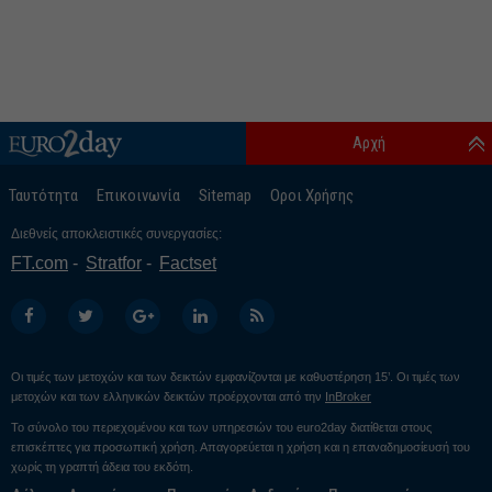
Αρχή
Ταυτότητα
Επικοινωνία
Sitemap
Οροι Χρήσης
Διεθνείς αποκλειστικές συνεργασίες:
FT.com
Stratfor
Factset
Οι τιμές των μετοχών και των δεικτών εμφανίζονται με καθυστέρηση 15’. Οι τιμές των
μετοχών και των ελληνικών δεικτών προέρχονται από την
InBroker
Το σύνολο του περιεχομένου και των υπηρεσιών του euro2day διατίθεται στους
επισκέπτες για προσωπική χρήση. Απαγορεύεται η χρήση και η επαναδημοσίευσή του
χωρίς τη γραπτή άδεια του εκδότη.