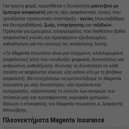
Για πρώτη φορά, προστίθεται η δυνατότητα
ραντεβού με
έμπειρο ασφαλιστή
για τις νέες ασφαλιστικές λύσεις που
χρειάζονται προσωπική υποστήριξη -
υγείας
(πρωτοβάθμια
και δευτεροβάθμια),
ζωής,
επιχείρησης
και
ταξιδιών
.
Πρόκειται για έμπειρους επαγγελματίες που διαθέτουν βαθιά
ασφαλιστική γνώση και προσφέρουν εξειδικευμένη
καθοδήγηση για την επιλογή της κατάλληλης λύσης.
«Το Magenta Insurance είναι μια σύγχρονη, ολοκληρωμένη
ασφαλιστική λύση που συνδυάζει ψηφιακές δυνατότητες και
ανθρώπινη καθοδήγηση, δίνοντας τη δυνατότητα σε κάθε
πελάτη να ασφαλιστεί εύκολα, είτε online είτε με τη βοήθεια
ασφαλιστή. Θα συνεχίσουμε να εμπλουτίζουμε το
Magenta
Insurance
με νέες δυνατότητες, νέα προϊόντα και
συνεργασίες, καλύπτοντας το σύνολο των αναγκών των
πελατών μας και προσφέροντας κορυφαία εμπειρία
»,
δήλωσε ο επικεφαλής του Magenta Insurance, κ. Διαμαντής
Μπουζάνης.
Πλεονεκτήματα
Magenta
Insurance