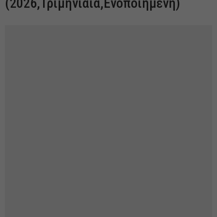
(2026,Τριμηνιαία,Ενοποιημένη)