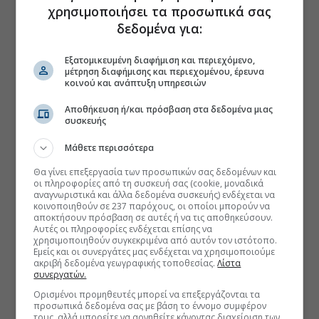
χρησιμοποιήσει τα προσωπικά σας
δεδομένα για:
Εξατομικευμένη διαφήμιση και περιεχόμενο,
μέτρηση διαφήμισης και περιεχομένου, έρευνα
κοινού και ανάπτυξη υπηρεσιών
Αποθήκευση ή/και πρόσβαση στα δεδομένα μιας
συσκευής
Μάθετε περισσότερα
Θα γίνει επεξεργασία των προσωπικών σας δεδομένων και
οι πληροφορίες από τη συσκευή σας (cookie, μοναδικά
αναγνωριστικά και άλλα δεδομένα συσκευής) ενδέχεται να
κοινοποιηθούν σε 237 παρόχους, οι οποίοι μπορούν να
αποκτήσουν πρόσβαση σε αυτές ή να τις αποθηκεύσουν.
Αυτές οι πληροφορίες ενδέχεται επίσης να
χρησιμοποιηθούν συγκεκριμένα από αυτόν τον ιστότοπο.
Εμείς και οι συνεργάτες μας ενδέχεται να χρησιμοποιούμε
ακριβή δεδομένα γεωγραφικής τοποθεσίας.
Λίστα
συνεργατών.
Ορισμένοι προμηθευτές μπορεί να επεξεργάζονται τα
προσωπικά δεδομένα σας με βάση το έννομο συμφέρον
τους, αλλά μπορείτε να αρνηθείτε κάνοντας διαχείριση των