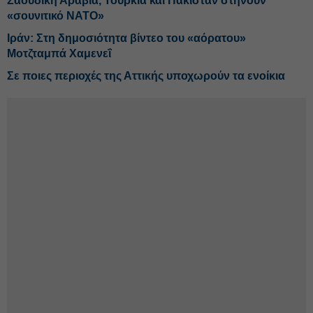
Σαουδική Αραβία, Τουρκία και Πακιστάν στήνουν
«σουνιτικό ΝΑΤΟ»
Ιράν: Στη δημοσιότητα βίντεο του «αόρατου»
Μοτζταμπά Χαμενεΐ
Σε ποιες περιοχές της Αττικής υποχωρούν τα ενοίκια