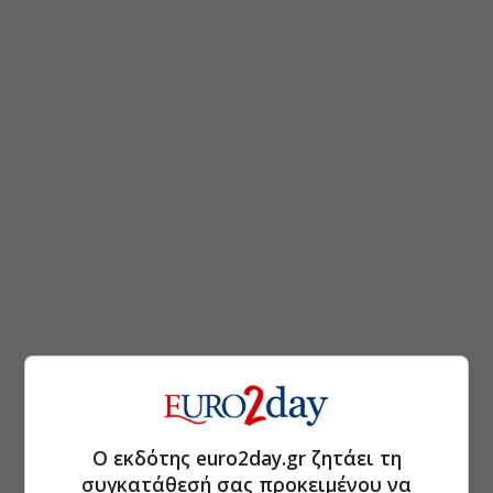
Ο εκδότης euro2day.gr ζητάει τη
συγκατάθεσή σας προκειμένου να