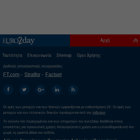
Αρχή
Ταυτότητα
Επικοινωνία
Sitemap
Οροι Χρήσης
Διεθνείς αποκλειστικές συνεργασίες:
FT.com
Stratfor
Factset
Οι τιμές των μετοχών και των δεικτών εμφανίζονται με καθυστέρηση 15’. Οι τιμές των
μετοχών και των ελληνικών δεικτών προέρχονται από την
InBroker
Το σύνολο του περιεχομένου και των υπηρεσιών του euro2day διατίθεται στους
επισκέπτες για προσωπική χρήση. Απαγορεύεται η χρήση και η επαναδημοσίευσή του
χωρίς τη γραπτή άδεια του εκδότη.