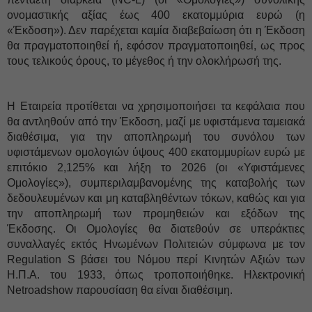
ονομαστικής αξίας έως 400 εκατομμύρια ευρώ (η
«Έκδοση»). Δεν παρέχεται καμία διαβεβαίωση ότι η Έκδοση
θα πραγματοποιηθεί ή, εφόσον πραγματοποιηθεί, ως προς
τους τελικούς όρους, το μέγεθος ή την ολοκλήρωσή της.
Η Εταιρεία προτίθεται να χρησιμοποιήσει τα κεφάλαια που
θα αντληθούν από την Έκδοση, μαζί με υφιστάμενα ταμειακά
διαθέσιμα, για την αποπληρωμή του συνόλου των
υφιστάμενων ομολογιών ύψους 400 εκατομμυρίων ευρώ με
επιτόκιο 2,125% και λήξη το 2026 (οι «Υφιστάμενες
Ομολογίες»), συμπεριλαμβανομένης της καταβολής των
δεδουλευμένων και μη καταβληθέντων τόκων, καθώς και για
την αποπληρωμή των προμηθειών και εξόδων της
Έκδοσης. Οι Ομολογίες θα διατεθούν σε υπεράκτιες
συναλλαγές εκτός Ηνωμένων Πολιτειών σύμφωνα με τον
Regulation S βάσει του Νόμου περί Κινητών Αξιών των
Η.Π.Α. του 1933, όπως τροποποιήθηκε. Ηλεκτρονική
Netroadshow παρουσίαση θα είναι διαθέσιμη.