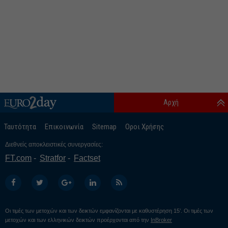
Αρχή
Ταυτότητα
Επικοινωνία
Sitemap
Οροι Χρήσης
Διεθνείς αποκλειστικές συνεργασίες:
FT.com
Stratfor
Factset
Οι τιμές των μετοχών και των δεικτών εμφανίζονται με καθυστέρηση 15’. Οι τιμές των
μετοχών και των ελληνικών δεικτών προέρχονται από την
InBroker