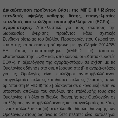
Διακυβέρνηση προϊόντων βάσει της MiFID II / Ιδιώτες
επενδυτές υψηλής καθαρής θέσης, επαγγελματίες
επενδυτές και επιλέξιμοι αντισυμβαλλόμενοι (ECPs) —
αγορά-στόχος:
Αποκλειστικά για τους σκοπούς της
διαδικασίας έγκρισης προϊόντος κάθε σχετικής
Συνδιαχειρίστριας του Βιβλίου Προσφορών που θεωρεί τον
εαυτό της κατασκευαστή σύμφωνα με την Οδηγία 2014/65/
ΕΕ, όπως τροποποιήθηκε («MiFID II») (έκαστος
«Κατασκευαστής ΕΟΧ» και, από κοινού, οι «Κατασκευαστές
ΕΟΧ»), η αξιολόγηση της αγοράς-στόχου σε σχέση με τις
Ομολογίες οδήγησε στο συμπέρασμα ότι: (i) η αγορά-στόχος
για τις Ομολογίες είναι επιλέξιμοι αντισυμβαλλόμενοι,
επαγγελματίες πελάτες και ιδιώτες πελάτες (έκαστος όπως
ορίζεται στη MiFID II) που βρίσκονται σε οικονομική θέση να
υποστούν απώλεια του συνόλου της επένδυσής τους στις
Ομολογίες· (ii) όλοι οι δίαυλοι διανομής των Ομολογιών σε
επιλέξιμους αντισυμβαλλόμενους και επαγγελματίες πελάτες
είναι κατάλληλοι· και (iii) οι ακόλουθοι δίαυλοι διανομής των
Ομολογιών στους ως άνω ιδιώτες πελάτες είναι κατάλληλοι