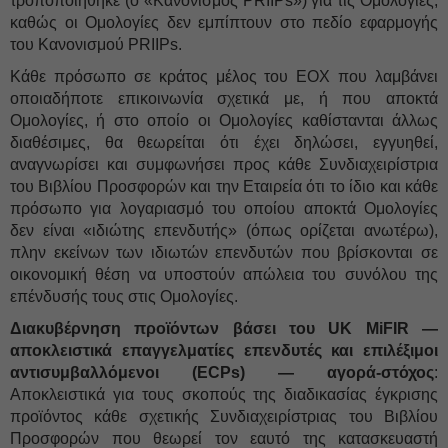
τροποποιήθηκε (ο «Κανονισμός PRIIPs») για τις Ομολογίες,
καθώς οι Ομολογίες δεν εμπίπτουν στο πεδίο εφαρμογής
του Κανονισμού PRIIPs.
Κάθε πρόσωπο σε κράτος μέλος του ΕΟΧ που λαμβάνει
οποιαδήποτε επικοινωνία σχετικά με, ή που αποκτά
Ομολογίες, ή στο οποίο οι Ομολογίες καθίστανται άλλως
διαθέσιμες, θα θεωρείται ότι έχει δηλώσει, εγγυηθεί,
αναγνωρίσει και συμφωνήσει προς κάθε Συνδιαχειρίστρια
του Βιβλίου Προσφορών και την Εταιρεία ότι το ίδιο και κάθε
πρόσωπο για λογαριασμό του οποίου αποκτά Ομολογίες
δεν είναι «ιδιώτης επενδυτής» (όπως ορίζεται ανωτέρω),
πλην εκείνων των ιδιωτών επενδυτών που βρίσκονται σε
οικονομική θέση να υποστούν απώλεια του συνόλου της
επένδυσής τους στις Ομολογίες.
Διακυβέρνηση προϊόντων βάσει του UK MiFIR —
αποκλειστικά επαγγελματίες επενδυτές και επιλέξιμοι
αντισυμβαλλόμενοι (ECPs) — αγορά-στόχος
:
Αποκλειστικά για τους σκοπούς της διαδικασίας έγκρισης
προϊόντος κάθε σχετικής Συνδιαχειρίστριας του Βιβλίου
Προσφορών που θεωρεί τον εαυτό της κατασκευαστή