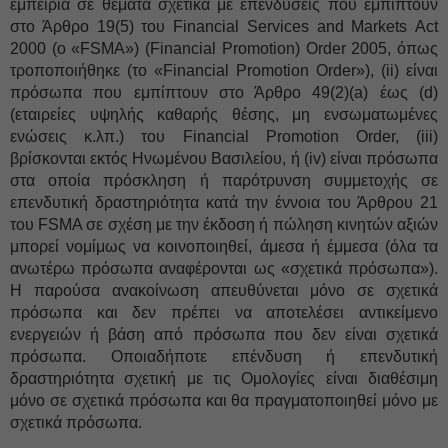
εμπειρία σε θέματα σχετικά με επενδύσεις που εμπίπτουν
στο Άρθρο 19(5) του Financial Services and Markets Act
2000 (ο «FSMA») (Financial Promotion) Order 2005, όπως
τροποποιήθηκε (το «Financial Promotion Order»), (ii) είναι
πρόσωπα που εμπίπτουν στο Άρθρο 49(2)(a) έως (d)
(εταιρείες υψηλής καθαρής θέσης, μη ενσωματωμένες
ενώσεις κ.λπ.) του Financial Promotion Order, (iii)
βρίσκονται εκτός Ηνωμένου Βασιλείου, ή (iv) είναι πρόσωπα
στα οποία πρόσκληση ή παρότρυνση συμμετοχής σε
επενδυτική δραστηριότητα κατά την έννοια του Άρθρου 21
του FSMA σε σχέση με την έκδοση ή πώληση κινητών αξιών
μπορεί νομίμως να κοινοποιηθεί, άμεσα ή έμμεσα (όλα τα
ανωτέρω πρόσωπα αναφέρονται ως «σχετικά πρόσωπα»).
Η παρούσα ανακοίνωση απευθύνεται μόνο σε σχετικά
πρόσωπα και δεν πρέπει να αποτελέσει αντικείμενο
ενεργειών ή βάση από πρόσωπα που δεν είναι σχετικά
πρόσωπα. Οποιαδήποτε επένδυση ή επενδυτική
δραστηριότητα σχετική με τις Ομολογίες είναι διαθέσιμη
μόνο σε σχετικά πρόσωπα και θα πραγματοποιηθεί μόνο με
σχετικά πρόσωπα.