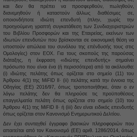
και δεν θα πρέπει να προσφερθούν, πωληθούν,
διανεμηθούν ή καταστούν άλλως διαθέσιμες σε,
οποιονδήποτε ιδιώτη επενδυτή (πλην, χωρίς την
προηγούμενη γραπτή συγκατάθεση των Συνδιαχειριστριών
του Βιβλίου Προσφορών και της Εταιρείας, εκείνων των
ιδιωτών επενδυτών που βρίσκονται σε οικονομική θέση να
υποστούν απώλεια του συνόλου της επένδυσής τους στις
Ομολογίες) στον ΕΟΧ. Για τους σκοπούς της παρούσας
διάταξης, η έκφραση «ιδιώτης επενδυτής» σημαίνει
πρόσωπο που είναι ένα (ή περισσότερα) από τα ακόλουθα:
(i) ιδιώτης πελάτης όπως ορίζεται στο σημείο (11) του
Άρθρου 4(1) της MiFID II· (ii) πελάτης κατά την έννοια της
Οδηγίας (ΕΕ) 2016/97, όπως τροποποιήθηκε, όταν ο εν
λόγω πελάτης δεν θα πληρούσε τις προϋποθέσεις
επαγγελματία πελάτη όπως ορίζεται στο σημείο (10) του
Άρθρου 4(1) της MiFID II· ή (iii) δεν είναι ειδικός επενδυτής
όπως ορίζεται στον Κανονισμό Ενημερωτικού Δελτίου.
Δεν έχει συνταχθεί έγγραφο βασικών πληροφοριών που
απαιτείται από τον Κανονισμό (ΕΕ) αριθ. 1286/2014, όπως