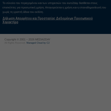
Το σύνολο του περιεχομένου και των υπηρεσιών του euro2day διατίθεται στους
επισκέπτες για προσωπική χρήση. Απαγορεύεται η χρήση και η επαναδημοσίευσή του
χωρίς τη γραπτή άδεια του εκδότη.
Δήλωση Απορρήτου και Προστασίας Δεδομένων Προσωπικού
Χαρακτήρα
Copyright © 2001 – 2026 MEDIA2DAY
All Rights Reserved.
Managed Cloud by C2