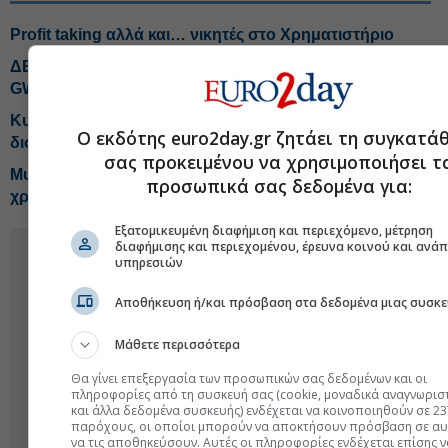
Profit taking αλλά και… νικητές στο Χρηματιστήριο
ΔΕΗ: Τελική ευθεία για το Data Center, το σενάριο για 1
GW
Κυβέρνηση: Στήριξη βιομηχανικών επενδύσεων 3,7
Ο εκδότης euro2day.gr ζητάει τη συγκατά
δισ. και 11 μεταρρυθμίσεις
σας προκειμένου να χρησιμοποιήσει τ
Μυτιληναίος: Το turnaround της εταιρείας έγινε σε
προσωπικά σας δεδομένα για:
χρόνο-ρεκόρ
Εξατομικευμένη διαφήμιση και περιεχόμενο, μέτρηση
διαφήμισης και περιεχομένου, έρευνα κοινού και ανά
υπηρεσιών
Αποθήκευση ή/και πρόσβαση στα δεδομένα μιας συσκε
Μάθετε περισσότερα
Θα γίνει επεξεργασία των προσωπικών σας δεδομένων και οι
πληροφορίες από τη συσκευή σας (cookie, μοναδικά αναγνωρισ
και άλλα δεδομένα συσκευής) ενδέχεται να κοινοποιηθούν σε 23
παρόχους, οι οποίοι μπορούν να αποκτήσουν πρόσβαση σε αυ
να τις αποθηκεύσουν. Αυτές οι πληροφορίες ενδέχεται επίσης ν