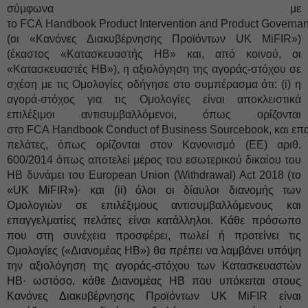
σύμφωνα με
το FCA Handbook Product Intervention and Product Governa
(οι «Κανόνες Διακυβέρνησης Προϊόντων UK MiFIR»)
(έκαστος «Κατασκευαστής ΗΒ» και, από κοινού, οι
«Κατασκευαστές ΗΒ»), η αξιολόγηση της αγοράς-στόχου σε
σχέση με τις Ομολογίες οδήγησε στο συμπέρασμα ότι: (i) η
αγορά-στόχος για τις Ομολογίες είναι αποκλειστικά
επιλέξιμοι αντισυμβαλλόμενοι, όπως ορίζονται
στο FCA Handbook Conduct of Business Sourcebook, και επα
πελάτες, όπως ορίζονται στον Κανονισμό (ΕΕ) αριθ.
600/2014 όπως αποτελεί μέρος του εσωτερικού δικαίου του
ΗΒ δυνάμει του European Union (Withdrawal) Act 2018
(το
«UK MiFIR»)· και (ii) όλοι οι
δίαυλοι
διανομής των
Ομολογιών σε επιλέξιμους αντισυμβαλλόμενους και
επαγγελματίες πελάτες είναι κατάλληλοι. Κάθε πρόσωπο
που στη συνέχεια προσφέρει, πωλεί ή προτείνει τις
Ομολογίες («Διανομέας ΗΒ») θα πρέπει να λαμβάνει υπόψη
την αξιολόγηση της αγοράς-στόχου των Κατασκευαστών
ΗΒ· ωστόσο, κάθε Διανομέας ΗΒ που υπόκειται στους
Κανόνες Διακυβέρνησης Προϊόντων UK MiFIR είναι