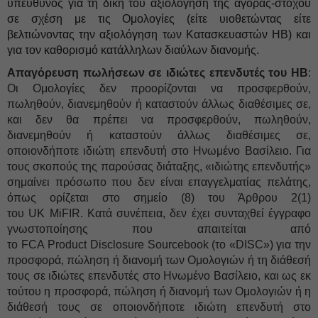
υπεύθυνος για τη δική του αξιολόγηση της αγοράς-στόχου
σε σχέση με τις Ομολογίες (είτε υιοθετώντας είτε
βελτιώνοντας την αξιολόγηση των Κατασκευαστών ΗΒ) και
για τον καθορισμό κατάλληλων διαύλων διανομής.
Απαγόρευση πωλήσεων σε ιδιώτες επενδυτές του ΗΒ
:
Οι Ομολογίες δεν προορίζονται να προσφερθούν,
πωληθούν, διανεμηθούν ή καταστούν άλλως διαθέσιμες σε,
και δεν θα πρέπει να προσφερθούν, πωληθούν,
διανεμηθούν ή καταστούν άλλως διαθέσιμες σε,
οποιονδήποτε ιδιώτη επενδυτή στο Ηνωμένο Βασίλειο. Για
τους σκοπούς της παρούσας διάταξης, «ιδιώτης επενδυτής»
σημαίνει πρόσωπο που δεν είναι επαγγελματίας πελάτης,
όπως ορίζεται στο σημείο (8) του Άρθρου 2(1)
του UK MiFIR. Κατά συνέπεια, δεν έχει συνταχθεί έγγραφο
γνωστοποίησης που απαιτείται από
το FCA Product Disclosure Sourcebook (το «DISC») για την
προσφορά, πώληση ή διανομή των Ομολογιών ή τη διάθεσή
τους σε ιδιώτες επενδυτές στο Ηνωμένο Βασίλειο, και ως εκ
τούτου η προσφορά, πώληση ή διανομή των Ομολογιών ή η
διάθεσή τους σε οποιονδήποτε ιδιώτη επενδυτή στο