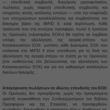
— επενδυτική συμβουλή, διαχείριση χαρτοφυλακίου,
πωλήσεις χωρίς παροχή επενδυτικής συμβουλής και
υπηρεσίες απλής εκτέλεσης εντολών — υπό την επιφύλαξη
των υποχρεώσεων καταλληλότητας και συμβατότητας του
διανομέα βάσει της MiFID II, κατά περίπτωση. Κάθε
πρόσωπο που στη συνέχεια προσφέρει, πωλεί ή προτείνει
τις Ομολογίες («Διανομέας ΕΟΧ») θα πρέπει να λαμβάνει
υπόψη την αξιολόγηση της αγοράς-στόχου των
Κατασκευαστών ΕΟΧ· ωστόσο, κάθε Διανομέας ΕΟΧ που
υπόκειται στη MiFID II είναι υπεύθυνος για τη δική του
αξιολόγηση της αγοράς-στόχου σε σχέση με τις Ομολογίες
(είτε υιοθετώντας είτε βελτιώνοντας την αξιολόγηση των
Κατασκευαστών ΕΟΧ) και για τον καθορισμό κατάλληλων
διαύλων διανομής.
Απαγόρευση πωλήσεων σε ιδιώτες επενδυτές του ΕΟΧ
:
Οι Ομολογίες δεν προορίζονται, χωρίς την προηγούμενη
γραπτή συγκατάθεση των Συνδιαχειριστριών του Βιβλίου
Προσφορών και της Εταιρείας, να προσφερθούν,
πωληθούν, διανεμηθούν ή καταστούν άλλως διαθέσιμες σε,