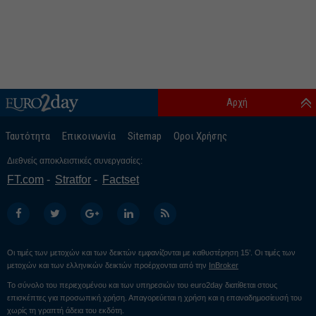
Αρχή
Ταυτότητα
Επικοινωνία
Sitemap
Οροι Χρήσης
Διεθνείς αποκλειστικές συνεργασίες:
FT.com
Stratfor
Factset
Οι τιμές των μετοχών και των δεικτών εμφανίζονται με καθυστέρηση 15’. Οι τιμές των
μετοχών και των ελληνικών δεικτών προέρχονται από την
InBroker
Το σύνολο του περιεχομένου και των υπηρεσιών του euro2day διατίθεται στους
επισκέπτες για προσωπική χρήση. Απαγορεύεται η χρήση και η επαναδημοσίευσή του
χωρίς τη γραπτή άδεια του εκδότη.