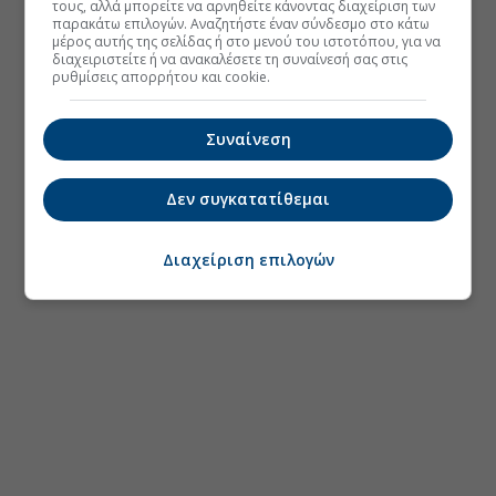
τους, αλλά μπορείτε να αρνηθείτε κάνοντας διαχείριση των
παρακάτω επιλογών. Αναζητήστε έναν σύνδεσμο στο κάτω
μέρος αυτής της σελίδας ή στο μενού του ιστοτόπου, για να
διαχειριστείτε ή να ανακαλέσετε τη συναίνεσή σας στις
ρυθμίσεις απορρήτου και cookie.
Συναίνεση
Δεν συγκατατίθεμαι
Διαχείριση επιλογών