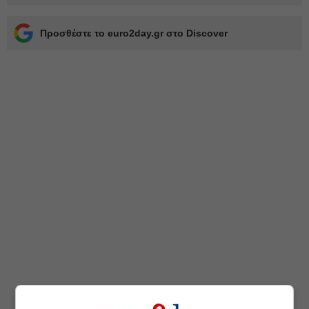
Προσθέστε το euro2day.gr στο Discover