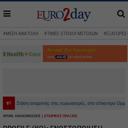
#ΜΕΣΗ ΑΝΑΤΟΛΗ
#ΤΙΜΕΣ-ΣΤΟΧΟΙ ΜΕΤΟΧΩΝ
#ΕΞΑΓΟΡΕΣ
Δείτε
εδώ
την ειδική έκδοση
Στάση αναμονής στις ευρωαγορές, στο επίκεντρο Ορμούζ κα
ΧΡΗΜ. ΑΝΑΚΟΙΝΩΣΕΙΣ
ΕΤΑΙΡΙΚΕΣ ΠΡΑΞΕΙΣ