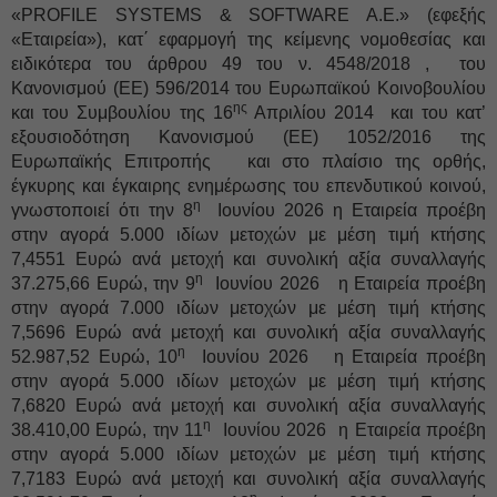
«PROFILE SYSTEMS & SOFTWARE A.E.» (εφεξής
«Εταιρεία»), κατ΄ εφαρμογή της κείμενης νομοθεσίας και
ειδικότερα του άρθρου 49 του ν. 4548/2018 , του
Κανονισμού (ΕΕ) 596/2014 του Ευρωπαϊκού Κοινοβουλίου
ης
και του Συμβουλίου της 16
Απριλίου 2014 και του κατ’
εξουσιοδότηση Κανονισμού (ΕΕ) 1052/2016 της
Ευρωπαϊκής Επιτροπής και στο πλαίσιο της ορθής,
έγκυρης και έγκαιρης ενημέρωσης του επενδυτικού κοινού,
η
γνωστοποιεί ότι την 8
Ιουνίου 2026 η Εταιρεία προέβη
στην αγορά 5.000 ιδίων μετοχών με μέση τιμή κτήσης
7,4551 Ευρώ ανά μετοχή και συνολική αξία συναλλαγής
η
37.275,66 Ευρώ, την 9
Ιουνίου 2026 η Εταιρεία προέβη
στην αγορά 7.000 ιδίων μετοχών με μέση τιμή κτήσης
7,5696 Ευρώ ανά μετοχή και συνολική αξία συναλλαγής
η
52.987,52 Ευρώ, 10
Ιουνίου 2026 η Εταιρεία προέβη
στην αγορά 5.000 ιδίων μετοχών με μέση τιμή κτήσης
7,6820 Ευρώ ανά μετοχή και συνολική αξία συναλλαγής
η
38.410,00 Ευρώ, την 11
Ιουνίου 2026 η Εταιρεία προέβη
στην αγορά 5.000 ιδίων μετοχών με μέση τιμή κτήσης
7,7183 Ευρώ ανά μετοχή και συνολική αξία συναλλαγής