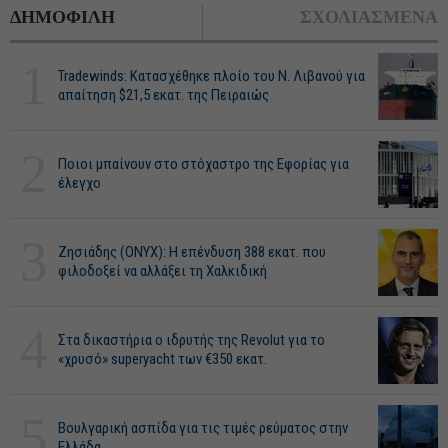
ΔΗΜΟΦΙΛΗ
ΣΧΟΛΙΑΣΜΕΝΑ
1
Tradewinds: Κατασχέθηκε πλοίο του Ν. Λιβανού για
απαίτηση $21,5 εκατ. της Πειραιώς
2
Ποιοι μπαίνουν στο στόχαστρο της Εφορίας για
έλεγχο
3
Ζησιάδης (ONYX): Η επένδυση 388 εκατ. που
φιλοδοξεί να αλλάξει τη Χαλκιδική
4
Στα δικαστήρια ο ιδρυτής της Revolut για το
«χρυσό» superyacht των €350 εκατ.
5
Βουλγαρική ασπίδα για τις τιμές ρεύματος στην
Ελλάδα