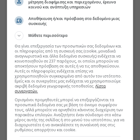
μέτρηση διαφήμισης και περιεχομένου, έρευνα
κοινού και ανάπτυξη υπηρεσιών
Αποθήκευση ή/και πρόσβαση στα δεδομένα μιας
συσκευής
Μάθετε περισσότερα
Θα γίνει επεξεργασία των προσωπικών σας δεδομένων και
οι πληροφορίες από τη συσκευή σας (cookie, μοναδικά
αναγνωριστικά και άλλα δεδομένα συσκευής) ενδέχεται να
κοινοποιηθούν σε 237 παρόχους, οι οποίοι μπορούν να
αποκτήσουν πρόσβαση σε αυτές ή να τις αποθηκεύσουν.
Αυτές οι πληροφορίες ενδέχεται επίσης να
χρησιμοποιηθούν συγκεκριμένα από αυτόν τον ιστότοπο.
Εμείς και οι συνεργάτες μας ενδέχεται να χρησιμοποιούμε
ακριβή δεδομένα γεωγραφικής τοποθεσίας.
Λίστα
συνεργατών.
Ορισμένοι προμηθευτές μπορεί να επεξεργάζονται τα
προσωπικά δεδομένα σας με βάση το έννομο συμφέρον
τους, αλλά μπορείτε να αρνηθείτε κάνοντας διαχείριση των
παρακάτω επιλογών. Αναζητήστε έναν σύνδεσμο στο κάτω
μέρος αυτής της σελίδας ή στο μενού του ιστοτόπου, για να
διαχειριστείτε ή να ανακαλέσετε τη συναίνεσή σας στις
ρυθμίσεις απορρήτου και cookie.