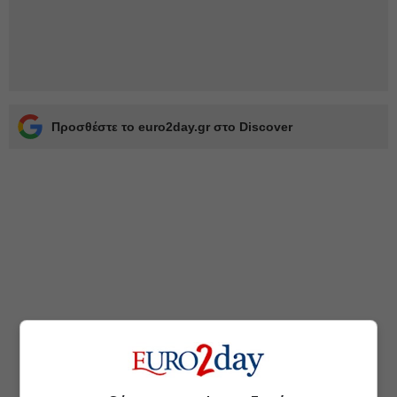
Προσθέστε το euro2day.gr στο Discover