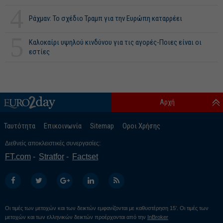
4
Ράχμαν: Το σχέδιο Τραμπ για την Ευρώπη καταρρέει
5
Καλοκαίρι υψηλού κινδύνου για τις αγορές-Ποιες είναι οι
εστίες
Αρχή
Ταυτότητα
Επικοινωνία
Sitemap
Οροι Χρήσης
Διεθνείς αποκλειστικές συνεργασίες:
FT.com
Stratfor
Factset
Οι τιμές των μετοχών και των δεικτών εμφανίζονται με καθυστέρηση 15’. Οι τιμές των
μετοχών και των ελληνικών δεικτών προέρχονται από την
InBroker