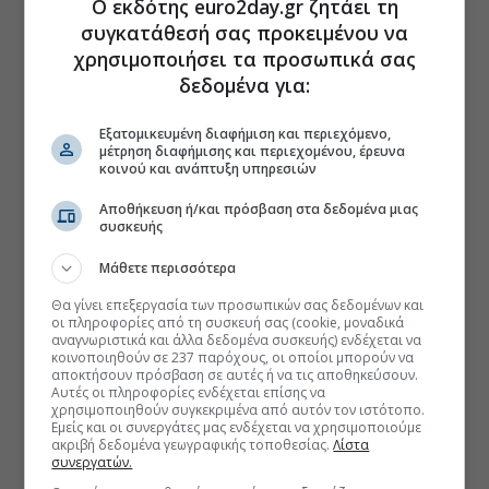
Ο εκδότης euro2day.gr ζητάει τη
συγκατάθεσή σας προκειμένου να
χρησιμοποιήσει τα προσωπικά σας
δεδομένα για:
Εξατομικευμένη διαφήμιση και περιεχόμενο,
μέτρηση διαφήμισης και περιεχομένου, έρευνα
κοινού και ανάπτυξη υπηρεσιών
Αποθήκευση ή/και πρόσβαση στα δεδομένα μιας
συσκευής
Μάθετε περισσότερα
Θα γίνει επεξεργασία των προσωπικών σας δεδομένων και
οι πληροφορίες από τη συσκευή σας (cookie, μοναδικά
αναγνωριστικά και άλλα δεδομένα συσκευής) ενδέχεται να
κοινοποιηθούν σε 237 παρόχους, οι οποίοι μπορούν να
αποκτήσουν πρόσβαση σε αυτές ή να τις αποθηκεύσουν.
Αυτές οι πληροφορίες ενδέχεται επίσης να
χρησιμοποιηθούν συγκεκριμένα από αυτόν τον ιστότοπο.
Εμείς και οι συνεργάτες μας ενδέχεται να χρησιμοποιούμε
ακριβή δεδομένα γεωγραφικής τοποθεσίας.
Λίστα
συνεργατών.