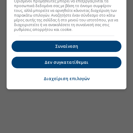
Ορισμένοι προμηθευτές μπορεί να επεξεργάζονται τα
προσωπικά δεδομένα σας με βάση το έννομο συμφέρον
τους, αλλά μπορείτε να αρνηθείτε κάνοντας διαχείριση των
παρακάτω επιλογών. Αναζητήστε έναν σύνδεσμο στο κάτω
μέρος αυτής της σελίδας ή στο μενού του ιστοτόπου, για να
διαχειριστείτε ή να ανακαλέσετε τη συναίνεσή σας στις
ρυθμίσεις απορρήτου και cookie.
Συναίνεση
Δεν συγκατατίθεμαι
Διαχείριση επιλογών