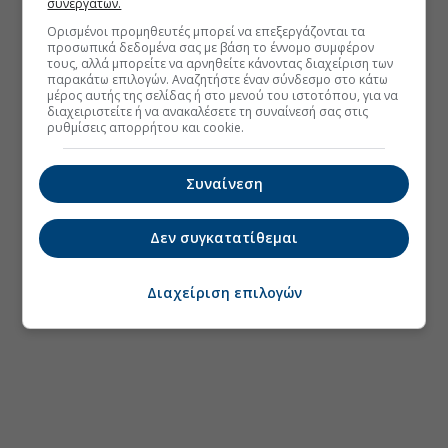
συνεργατών.
Ορισμένοι προμηθευτές μπορεί να επεξεργάζονται τα
προσωπικά δεδομένα σας με βάση το έννομο συμφέρον
τους, αλλά μπορείτε να αρνηθείτε κάνοντας διαχείριση των
παρακάτω επιλογών. Αναζητήστε έναν σύνδεσμο στο κάτω
μέρος αυτής της σελίδας ή στο μενού του ιστοτόπου, για να
διαχειριστείτε ή να ανακαλέσετε τη συναίνεσή σας στις
ρυθμίσεις απορρήτου και cookie.
Συναίνεση
Δεν συγκατατίθεμαι
Διαχείριση επιλογών