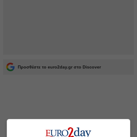
Προσθέστε το euro2day.gr στο Discover