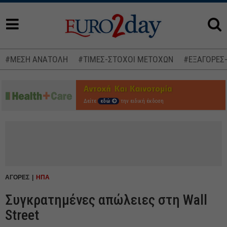
#ΜΕΣΗ ΑΝΑΤΟΛΗ
#ΤΙΜΕΣ-ΣΤΟΧΟΙ ΜΕΤΟΧΩΝ
#ΕΞΑΓΟΡΕΣ
Δείτε
εδώ
την ειδική έκδοση
ΑΓΟΡΕΣ
ΗΠΑ
Συγκρατημένες απώλειες στη Wall
Street