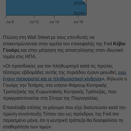
25.500
25.000
Jul 8
Jul 12
Jul 14
Jul 16
Πτώση στη Wall Street με τους επενδυτές να
επικεντρώνονται στην ομιλία του επικεφαλής της Fed
Κέβιν
Γουόρς
και στην μέτρηση της απασχόλησης στον ιδιωτικό
τομέα στις ΗΠΑ.
«Οι προσδοκίες για τον πληθωρισμό κατά τις πρώτες
τέσσερις εβδομάδες αυτής της περιόδου έχουν μειωθεί,
ενώ
έχουν περιοριστεί και οι πληθωριστικοί κίνδυνοι
», δήλωσε ο
Γουόρς την Τετάρτη, στο ετήσιο Φόρουμ Κεντρικής
Τραπεζικής της Ευρωπαϊκής Κεντρικής Τράπεζας, που
πραγματοποιείται στη Σίντρα της Πορτογαλίας.
Επανέλαβε επίσης το μήνυμα που είχε διατυπώσει κατά την
πρώτη συνέντευξη Τύπου του ως πρόεδρος της Fed τον
περασμένο μήνα, ότι η κεντρική τράπεζα θα διασφαλίσει τη
σταθερότητα των τιμών.