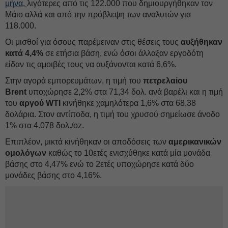
μήνα,
λιγότερες από τις 122.000 που δημιουργήθηκαν τον
Μάιο αλλά και από την πρόβλεψη των αναλυτών για
118.000.
Οι μισθοί για όσους παρέμειναν στις θέσεις τους
αυξήθηκαν
κατά 4,4%
σε ετήσια βάση, ενώ όσοι άλλαξαν εργοδότη
είδαν τις αμοιβές τους να αυξάνονται κατά 6,6%.
Στην αγορά εμπορευμάτων, η τιμή του
πετρελαίου
Brent
υποχώρησε 2,2% στα 71,34 δολ. ανά βαρέλι και η τιμή
του
αργού WTI
κινήθηκε χαμηλότερα 1,6% στα 68,38
δολάρια. Στον αντίποδα, η τιμή του χρυσού σημείωσε άνοδο
1% στα 4.078 δολ./oz.
Επιπλέον, μικτά κινήθηκαν οι αποδόσεις των
αμερικανικών
ομολόγων
καθώς το 10ετές ενισχύθηκε κατά μία μονάδα
βάσης στο 4,47% ενώ το 2ετές υποχώρησε κατά δύο
μονάδες βάσης στο 4,16%.