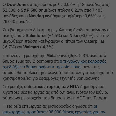
Ο
Dow Jones
υποχώρησε μόλις 0,02% ή 12 μονάδες στις
52.306, ο
S&P 500
σημείωσε πτώση 0,21% στις 7.483
μονάδες και o
Nasdaq
κινήθηκε χαμηλότερα 0,66% στις
26.040 μονάδες.
Στο βιομηχανικό δείκτη, τη μεγαλύτερη άνοδο σημείωσαν οι
μετοχές των
Salesforce
(+4,5%) και
Nike
(+3,6%) ενώ την
μεγαλύτερη πτώση κατέγραψαν οι τίτλοι των
Caterpillar
(-6,7%) και
Walmart
(-4,3%).
Επιπλέον, η μετοχή της
Meta
εκτινάχθηκε 8,8% μετά από
δημοσίευμα του Bloomberg ότι
ο τεχνολογικός κολοσσός
σχεδιάζει να δημιουργήσει υπηρεσία cloud,
μέσω της
οποίας θα πουλάει την πλεονάζουσα υπολογιστική ισχύ που
χρησιμοποιείται για εφαρμογές τεχνητής νοημοσύνης.
Στο μεταξύ,
ο ιδιωτικός τομέας των ΗΠΑ
δημιούργησε
λιγότερες θέσεις εργασίας από ό,τι αναμενόταν τον Ιούνιο,
σύμφωνα με στοιχεία που δημοσίευσε η ADP την Τετάρτη.
Η εταιρεία επεξεργασίας μισθοδοσίας δήλωσε ότι
οι
επιχειρήσεις πρόσθεσαν 98.000 θέσεις εργασίας για τον