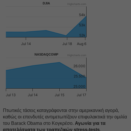
DJIA
Highcharts.com
54k
53k
52k
Jul 14
Jul 18
Aug 6
NASDAQCOMP
Highcharts.com
26.000
25.500
25.000
Jul 13
Jul 14
Jul 15
Jul 17
Πτωτικές τάσεις καταγράφονται στην αμερικανική αγορά,
καθώς οι επενδυτές αντιμετωπίζουν επιφυλακτικά την ομιλία
του Barack Obama στο Κογκρέσο.
Αγωνία για τα
αποτελέσματα των τραπεζικών stress-tests
.