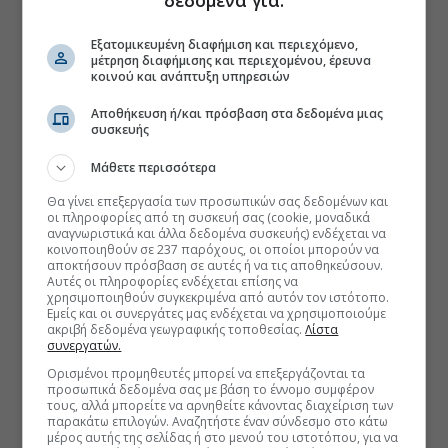
Εξατομικευμένη διαφήμιση και περιεχόμενο,
μέτρηση διαφήμισης και περιεχομένου, έρευνα
κοινού και ανάπτυξη υπηρεσιών
Αποθήκευση ή/και πρόσβαση στα δεδομένα μιας
συσκευής
Μάθετε περισσότερα
Θα γίνει επεξεργασία των προσωπικών σας δεδομένων και
οι πληροφορίες από τη συσκευή σας (cookie, μοναδικά
αναγνωριστικά και άλλα δεδομένα συσκευής) ενδέχεται να
κοινοποιηθούν σε 237 παρόχους, οι οποίοι μπορούν να
αποκτήσουν πρόσβαση σε αυτές ή να τις αποθηκεύσουν.
Αυτές οι πληροφορίες ενδέχεται επίσης να
χρησιμοποιηθούν συγκεκριμένα από αυτόν τον ιστότοπο.
Εμείς και οι συνεργάτες μας ενδέχεται να χρησιμοποιούμε
ακριβή δεδομένα γεωγραφικής τοποθεσίας.
Λίστα
συνεργατών.
Ορισμένοι προμηθευτές μπορεί να επεξεργάζονται τα
προσωπικά δεδομένα σας με βάση το έννομο συμφέρον
τους, αλλά μπορείτε να αρνηθείτε κάνοντας διαχείριση των
παρακάτω επιλογών. Αναζητήστε έναν σύνδεσμο στο κάτω
μέρος αυτής της σελίδας ή στο μενού του ιστοτόπου, για να