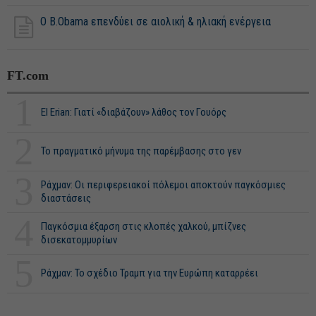
Ο Β.Obama επενδύει σε αιολική & ηλιακή ενέργεια
FT.com
1
El Erian: Γιατί «διαβάζουν» λάθος τον Γουόρς
2
Το πραγματικό μήνυμα της παρέμβασης στο γεν
3
Ράχμαν: Οι περιφερειακοί πόλεμοι αποκτούν παγκόσμιες
διαστάσεις
4
Παγκόσμια έξαρση στις κλοπές χαλκού, μπίζνες
δισεκατομμυρίων
5
Ράχμαν: Το σχέδιο Τραμπ για την Ευρώπη καταρρέει