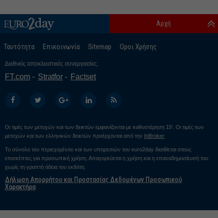
Αρχή
Ταυτότητα
Επικοινωνία
Sitemap
Οροι Χρήσης
Διεθνείς αποκλειστικές συνεργασίες:
FT.com
Stratfor
Factset
Οι τιμές των μετοχών και των δεικτών εμφανίζονται με καθυστέρηση 15’. Οι τιμές των
μετοχών και των ελληνικών δεικτών προέρχονται από την
InBroker
Το σύνολο του περιεχομένου και των υπηρεσιών του euro2day διατίθεται στους
επισκέπτες για προσωπική χρήση. Απαγορεύεται η χρήση και η επαναδημοσίευσή του
χωρίς τη γραπτή άδεια του εκδότη.
Δήλωση Απορρήτου και Προστασίας Δεδομένων Προσωπικού
Χαρακτήρα