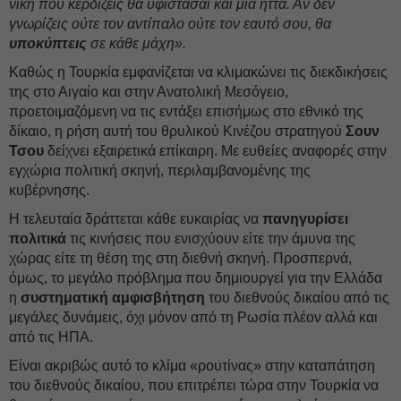
νίκη που κερδίζεις θα υφίστασαι και μία ήττα. Αν δεν
γνωρίζεις ούτε τον αντίπαλο ούτε τον εαυτό σου, θα
υποκύπτεις
σε κάθε μάχη».
Καθώς η Τουρκία εμφανίζεται να κλιμακώνει τις διεκδικήσεις
της στο Αιγαίο και στην Ανατολική Μεσόγειο,
προετοιμαζόμενη να τις εντάξει επισήμως στο εθνικό της
δίκαιο, η ρήση αυτή του θρυλικού Κινέζου στρατηγού
Σουν
Τσου
δείχνει εξαιρετικά επίκαιρη. Με ευθείες αναφορές στην
εγχώρια πολιτική σκηνή, περιλαμβανομένης της
κυβέρνησης.
Η τελευταία δράττεται κάθε ευκαιρίας να
πανηγυρίσει
πολιτικά
τις κινήσεις που ενισχύουν είτε την άμυνα της
χώρας είτε τη θέση της στη διεθνή σκηνή. Προσπερνά,
όμως, το μεγάλο πρόβλημα που δημιουργεί για την Ελλάδα
η
συστηματική αμφισβήτηση
του διεθνούς δικαίου από τις
μεγάλες δυνάμεις, όχι μόνον από τη Ρωσία πλέον αλλά και
από τις ΗΠΑ.
Είναι ακριβώς αυτό το κλίμα «ρουτίνας» στην καταπάτηση
του διεθνούς δικαίου, που επιτρέπει τώρα στην Τουρκία να