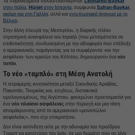
Τα παραδείγματα πολλαπλασιάζονται:
Leonardo-Baykar
στην Ιταλία
,
Hürjet
στην Ισπανία
, συμφωνία
Safran-Baykar
,
ακόμη και στη Γαλλία
, αλλά και
εντυπωσιακό άνοιγμα με το
Βέλγιο
.
Στην άλλη πλευρά της Μεσογείου, η διαρκής πλέον
στρατηγική ανασφάλεια του Ισραήλ (που μετατρέπεται σε
επιθετικότητα), συνδυασμένη με την αδιαφορία που επέδειξε
ο αμερικανικός παράγοντας για τα συμφέροντα -και την
ασφάλεια- των κρατών του Κόλπου, δημιουργούν ένα
νέο
τοπίο
.
Το νέο «ταμπλό» στη Μέση Ανατολή
Η τετραμερής κινητικότητα μεταξύ Σαουδικής Αραβίας,
Πακιστάν, Τουρκίας και, εσχάτως, διστακτικά
ομολογουμένως, της Αιγύπτου, φανερώνει προετοιμασία για
ένα
νέο πλαίσιο ασφάλειας
στην περιοχή και μια τάση
απομάκρυνσης από το αμερικανικό «μονοπώλιο
ασφαλείας», που είχε επικρατήσει.
Δεν είναι ασύνδετη ούτε με την αδυναμία του προέδρου
Τραμπ να κατισχύσει του Ιράν, σε μια διαμάχη που σε λίγο