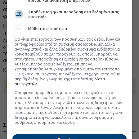
κοινού και ανάπτυξη υπηρεσιών
δεδομένο ότι βρισκόμαστε ήδη σε ανεπίσημη αλλά
απολύτως ενεργή
προεκλογική περίοδο
, κάτι τέτοιο
Αποθήκευση ή/και πρόσβαση στα δεδομένα μιας
φαίνεται να συγκεντρώνει ελάχιστες πιθανότητες.
συσκευής
Η πραγματικότητα, ωστόσο, δεν περιμένει. Η δοκιμασία
Μάθετε περισσότερα
πιθανώς να έρθει σύντομα, κι όχι απλά στο πεδίο της
Θα γίνει επεξεργασία των προσωπικών σας δεδομένων και
λεκτικής αντιπαράθεσης. Κάποια στιγμή θα πρέπει να
οι πληροφορίες από τη συσκευή σας (cookie, μοναδικά
ξεκινήσουν οι
ηλεκτρικές διασυνδέσεις
τόσο με τα νησιά
αναγνωριστικά και άλλα δεδομένα συσκευής) ενδέχεται να
του Αιγαίου όσο και με την Κύπρο, καθώς το περίφημο
GSI
κοινοποιηθούν σε 237 παρόχους, οι οποίοι μπορούν να
αποκτήσουν πρόσβαση σε αυτές ή να τις αποθηκεύσουν.
αναβιώνει.
Αυτές οι πληροφορίες ενδέχεται επίσης να
χρησιμοποιηθούν συγκεκριμένα από αυτόν τον ιστότοπο.
Και τότε, μπορεί εύκολα να φτάσει
ο κόμπος στο χτένι
.
Εμείς και οι συνεργάτες μας ενδέχεται να χρησιμοποιούμε
ακριβή δεδομένα γεωγραφικής τοποθεσίας.
Λίστα
συνεργατών.
Προσθέστε το euro2day.gr στο Discover
Ορισμένοι προμηθευτές μπορεί να επεξεργάζονται τα
προσωπικά δεδομένα σας με βάση το έννομο συμφέρον
τους, αλλά μπορείτε να αρνηθείτε κάνοντας διαχείριση των
παρακάτω επιλογών. Αναζητήστε έναν σύνδεσμο στο κάτω
μέρος αυτής της σελίδας ή στο μενού του ιστοτόπου, για να
διαχειριστείτε ή να ανακαλέσετε τη συναίνεσή σας στις
ρυθμίσεις απορρήτου και cookie.
ΣΧΟΛΙΑ ΧΡΗΣΤΩΝ