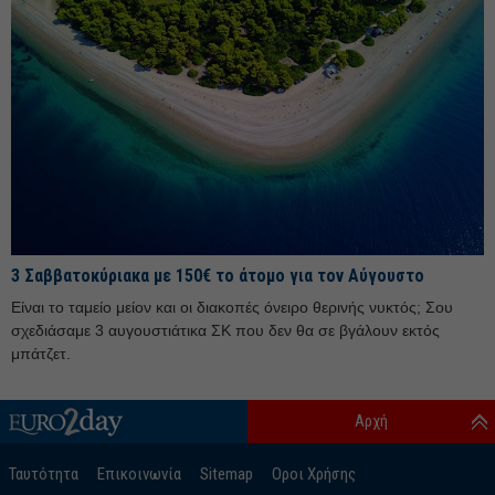
Νοέμβριος 25
Οκτώβριος 25
Σεπτέμβριος 25
Αύγουστος 25
Ιούλιος 25
Ιούνιος 25
Μάιος 25
Απρίλιος 25
3 Σαββατοκύριακα με 150€ το άτομο για τον Αύγουστο
Μάρτιος 25
Είναι το ταμείο μείον και οι διακοπές όνειρο θερινής νυκτός; Σου
Φεβρουάριος 25
σχεδιάσαμε 3 αυγουστιάτικα ΣΚ που δεν θα σε βγάλουν εκτός
Ιανουάριος 25
μπάτζετ.
Δεκέμβριος 24
Αρχή
Νοέμβριος 24
Οκτώβριος 24
Ταυτότητα
Επικοινωνία
Sitemap
Οροι Χρήσης