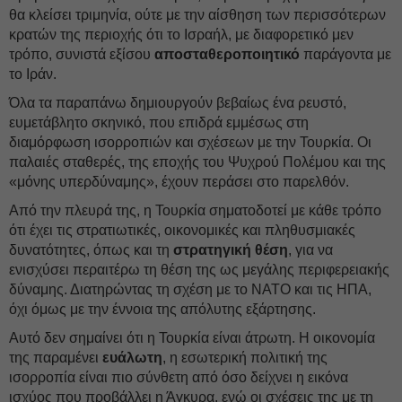
θα κλείσει τριμηνία, ούτε με την αίσθηση των περισσότερων
κρατών της περιοχής ότι το Ισραήλ, με διαφορετικό μεν
τρόπο, συνιστά εξίσου
αποσταθεροποιητικό
παράγοντα με
το Ιράν.
Όλα τα παραπάνω δημιουργούν βεβαίως ένα ρευστό,
ευμετάβλητο σκηνικό, που επιδρά εμμέσως στη
διαμόρφωση ισορροπιών και σχέσεων με την Τουρκία. Οι
παλαιές σταθερές, της εποχής του Ψυχρού Πολέμου και της
«μόνης υπερδύναμης», έχουν περάσει στο παρελθόν.
Από την πλευρά της, η Τουρκία σηματοδοτεί με κάθε τρόπο
ότι έχει τις στρατιωτικές, οικονομικές και πληθυσμιακές
δυνατότητες, όπως και τη
στρατηγική θέση
, για να
ενισχύσει περαιτέρω τη θέση της ως μεγάλης περιφερειακής
δύναμης. Διατηρώντας τη σχέση με το ΝΑΤΟ και τις ΗΠΑ,
όχι όμως με την έννοια της απόλυτης εξάρτησης.
Αυτό δεν σημαίνει ότι η Τουρκία είναι άτρωτη. Η οικονομία
της παραμένει
ευάλωτη
, η εσωτερική πολιτική της
ισορροπία είναι πιο σύνθετη από όσο δείχνει η εικόνα
ισχύος που προβάλλει η Άγκυρα, ενώ οι σχέσεις της με τη