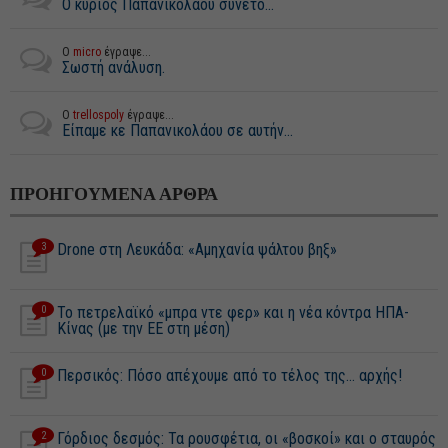
Ο κύριος Παπανικολάου συνετό...
Ο
micro
έγραψε...
Σωστή ανάλυση.
Ο
trellospoly
έγραψε...
Είπαμε κε Παπανικολάου σε αυτήν...
ΠΡΟΗΓΟΥΜΕΝΑ ΑΡΘΡΑ
3
Drone στη Λευκάδα: «Αμηχανία ψάλτου βηξ»
0
Το πετρελαϊκό «μπρα ντε φερ» και η νέα κόντρα ΗΠΑ-
Κίνας (με την ΕΕ στη μέση)
0
Περσικός: Πόσο απέχουμε από το τέλος της… αρχής!
2
Γόρδιος δεσμός: Τα ρουσφέτια, οι «βοσκοί» και ο σταυρός