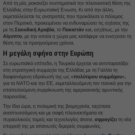
Από τη μία, ροκανίζει συστηματικά την πλεονεκτική θέση της
Ελλάδας στην Ευρωπαϊκή Ένωση. Κι από την άλλη,
εκμεταλλεύεται τις ανατροπές που προκάλεσε ο πόλεμος
στον Περσικό, προκειμένου να ενδυναμώσει τις σχέσεις της
με τη
Σαουδική Αραβία
, το
Πακιστάν
και, εσχάτως, με την
Αίγυπτο
, με την οποία η χώρα μας κατάφερε να ενισχύσει τη
θέση της τα προηγούμενα χρόνια.
Η μεγάλη σφήνα στην Ευρώπη
Σε ευρωπαϊκό επίπεδο, η Τουρκία έρχεται να αντιπαρατάξει
στη στρατηγική συμμαχία της Ελλάδας με τη Γαλλία τη
διαφαινόμενη εδραίωσή της ως «
πολύτιμου συμμάχου
»,
για το ΝΑΤΟ και την ΕΕ, εκμεταλλευόμενη τον πανικό για την
επαπειλούμενη συρρίκνωση της αμερικανικής αμυντικής
παρουσίας.
Την ίδια ώρα, η πολεμική της βιομηχανία, ταχύτατα
αναπτυσσόμενη και με σαφή πλεονεκτήματα σε
πυραυλικούς τομείς και τεχνολογίες drone,
σφραγίζει
τη νέα
επιρροή της με απανωτές διμερείς συμφωνίες.