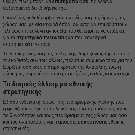
θεωρεί πως μπορεί να
επισημοποιήσει
τις ολοένα
αυξανόμενες διεκδικήσεις της.
Επιπλέον, οι διθύραμβοι για την ενίσχυση της άμυνας της
χώρας μας, με νέα ισχυρά όπλα, φαίνεται να επικαλύπτουν
πλήρως την εύλογη ανησυχία που θα έπρεπε να υπάρχει,
για το
στρατηγικό πλεονέκτημα
που καλλιεργεί
συστηματικά η γείτονα.
Τη διαρκή ενίσχυση της πολεμικής βιομηχανίας της, η οποία
την καθιστά, συν τοις άλλοις, πολύτιμο σύμμαχο τόσο για την
Ευρώπη όσο και για σειρά κρατών της Ανατολής, ενώ η
χώρα μας παραμένει, όπου μπορεί, ένας
καλός «πελάτης»
.
Το διαρκές έλλειμμα εθνικής
στρατηγικής
Εξίσου ενδεικτική, όμως, της περιορισμένης γνώσης που
εμφανίζεται να έχει το πολιτικό μας σύστημα τόσο ως προς
τις δυνατότητες και τους περιορισμούς της χώρας μας όσο
και του αντιπάλου, είναι η απουσία
μακρόπνοης
εθνικής
στρατηγικής.