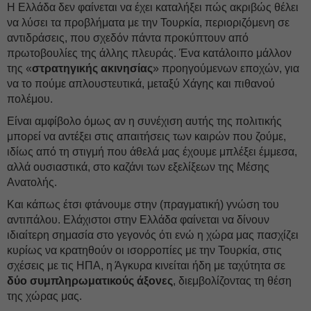
Η Ελλάδα δεν φαίνεται να έχει καταλήξει πώς ακριβώς θέλει
να λύσει τα προβλήματα με την Τουρκία, περιοριζόμενη σε
αντιδράσεις, που σχεδόν πάντα προκύπτουν από
πρωτοβουλίες της άλλης πλευράς. Ένα κατάλοιπο μάλλον
της «
στρατηγικής ακινησίας
» προηγούμενων εποχών, για
να το πούμε απλουστευτικά, μεταξύ Χάγης και πιθανού
πολέμου.
Είναι αμφίβολο όμως αν η συνέχιση αυτής της πολιτικής
μπορεί να αντέξει στις απαιτήσεις των καιρών που ζούμε,
ιδίως από τη στιγμή που άθελά μας έχουμε μπλέξει έμμεσα,
αλλά ουσιαστικά, στο καζάνι των εξελίξεων της Μέσης
Ανατολής.
Και κάπως έτσι φτάνουμε στην (πραγματική) γνώση του
αντιπάλου. Ελάχιστοι στην Ελλάδα φαίνεται να δίνουν
ιδιαίτερη σημασία στο γεγονός ότι ενώ η χώρα μας πασχίζει
κυρίως να κρατηθούν οι ισορροπίες με την Τουρκία, στις
σχέσεις με τις ΗΠΑ, η Άγκυρα κινείται ήδη με ταχύτητα σε
δύο συμπληρωματικούς άξονες
, διεμβολίζοντας τη θέση
της χώρας μας.