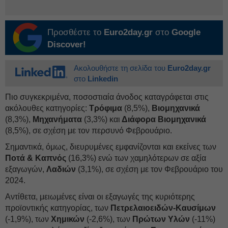
Προσθέστε το
Euro2day.gr
στο
Google
Discover!
Ακολουθήστε τη σελίδα του
Euro2day.gr
στο
Linkedin
Πιο συγκεκριμένα, ποσοστιαία άνοδος καταγράφεται στις
ακόλουθες κατηγορίες:
Τρόφιμα
(8,5%),
Βιομηχανικά
(8,3%),
Μηχανήματα
(3,3%) και
Διάφορα Βιομηχανικά
(8,5%), σε σχέση με τον περσυνό Φεβρουάριο.
Σημαντικά, όμως, διευρυμένες εμφανίζονται και εκείνες των
Ποτά & Καπνός
(16,3%) ενώ των χαμηλότερων σε αξία
εξαγωγών,
Λαδιών
(3,1%), σε σχέση με τον Φεβρουάριο του
2024.
Αντίθετα, μειωμένες είναι οι εξαγωγές της κυριότερης
προϊοντικής κατηγορίας, των
Πετρελαιοειδών-Καυσίμων
(-1,9%), των
Χημικών
(-2,6%), των
Πρώτων Υλών
(-11%)