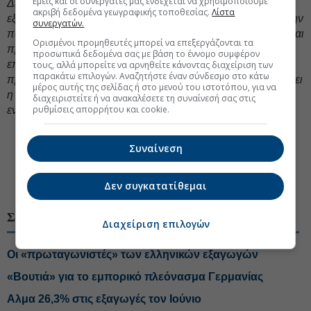
Εμείς και οι συνεργάτες μας ενδέχεται να χρησιμοποιούμε
Διαχρονικά ο ΠΣΕ είναι δίπλα στο πλευρό των Ελλήνων
ακριβή δεδομένα γεωγραφικής τοποθεσίας.
Λίστα
εξαγωγέων και έχει καταθέσει συγκεκριμένες προτάσεις στην
συνεργατών.
πολιτεία, για την
επίλυση χρόνιων προβλημάτων
, αλλά και
Ορισμένοι προμηθευτές μπορεί να επεξεργάζονται τα
προτάσεις με εξειδικευμένα μέτρα για την αποφυγή
προσωπικά δεδομένα σας με βάση το έννομο συμφέρον
επιπτώσεων από την επιβολή δασμών, στα εξαγώγιμα
τους, αλλά μπορείτε να αρνηθείτε κάνοντας διαχείριση των
παρακάτω επιλογών. Αναζητήστε έναν σύνδεσμο στο κάτω
προϊόντα της χώρας μας. Ιδιαίτερη σημασία οφείλει να δώσει
μέρος αυτής της σελίδας ή στο μενού του ιστοτόπου, για να
η Πολιτεία στην άρση των περιορισμών των κρατικών
διαχειριστείτε ή να ανακαλέσετε τη συναίνεσή σας στις
ρυθμίσεις απορρήτου και cookie.
ενισχύσεων».
Συναίνεση
#Πανελλήνιος Σύνδεσμος Εξαγωγέων, ΠΣΕ
#Διεθνές εμπόριο, εξαγωγές, εισαγωγές
Δεν συγκατατίθεμαι
ΣΧΕΤΙΚΑ ΘΕΜΑΤΑ
Διαχείριση επιλογών
Οι «πρωταγωνιστές» των ελληνικών εξαγωγών
«Βουτιά» για το εμπορικό πλεόνασμα Γερμανίας
Αλμα 26,3% στις εξαγωγές τον Ιούνιο