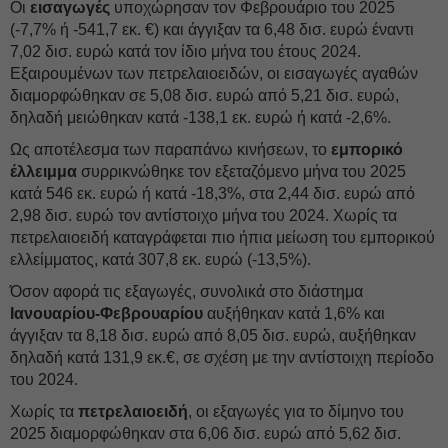
Οι
εισαγωγές
υποχώρησαν τον Φεβρουάριο του 2025
(-7,7% ή -541,7 εκ. €) και άγγιξαν τα 6,48 δισ. ευρώ έναντι
7,02 δισ. ευρώ κατά τον ίδιο μήνα του έτους 2024.
Εξαιρουμένων των πετρελαιοειδών, οι εισαγωγές αγαθών
διαμορφώθηκαν σε 5,08 δισ. ευρώ από 5,21 δισ. ευρώ,
δηλαδή μειώθηκαν κατά -138,1 εκ. ευρώ ή κατά -2,6%.
Ως αποτέλεσμα των παραπάνω κινήσεων, το
εμπορικό
έλλειμμα
συρρικνώθηκε τον εξεταζόμενο μήνα του 2025
κατά 546 εκ. ευρώ ή κατά -18,3%, στα 2,44 δισ. ευρώ από
2,98 δισ. ευρώ τον αντίστοιχο μήνα του 2024. Χωρίς τα
πετρελαιοειδή καταγράφεται πιο ήπια μείωση του εμπορικού
ελλείμματος, κατά 307,8 εκ. ευρώ (-13,5%).
Όσον αφορά τις εξαγωγές, συνολικά στο διάστημα
Ιανουαρίου-Φεβρουαρίου
αυξήθηκαν κατά 1,6% και
άγγιξαν τα 8,18 δισ. ευρώ από 8,05 δισ. ευρώ, αυξήθηκαν
δηλαδή κατά 131,9 εκ.€, σε σχέση με την αντίστοιχη περίοδο
του 2024.
Χωρίς τα
πετρελαιοειδή
, οι εξαγωγές για το δίμηνο του
2025 διαμορφώθηκαν στα 6,06 δισ. ευρώ από 5,62 δισ.