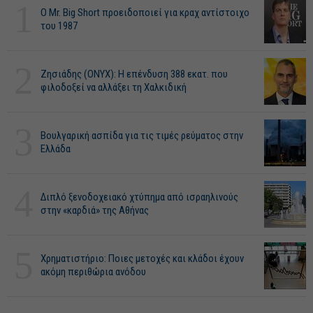
1
O Mr. Big Short προειδοποιεί για κραχ αντίστοιχο
του 1987
2
Ζησιάδης (ONYX): Η επένδυση 388 εκατ. που
φιλοδοξεί να αλλάξει τη Χαλκιδική
3
Βουλγαρική ασπίδα για τις τιμές ρεύματος στην
Ελλάδα
4
Διπλό ξενοδοχειακό χτύπημα από ισραηλινούς
στην «καρδιά» της Αθήνας
5
Χρηματιστήριο: Ποιες μετοχές και κλάδοι έχουν
ακόμη περιθώρια ανόδου