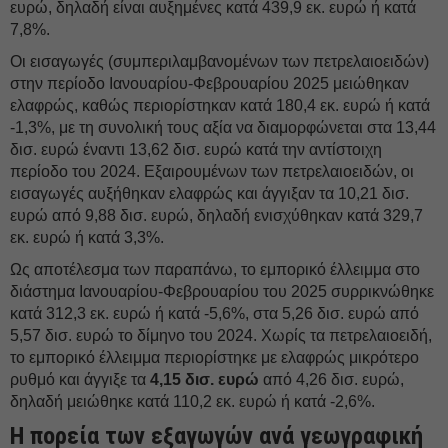
ευρώ, δηλαδή είναι αυξημένες κατά 439,9 εκ. ευρώ ή κατά
7,8%.
Οι εισαγωγές (συμπεριλαμβανομένων των πετρελαιοειδών)
στην περίοδο Ιανουαρίου-Φεβρουαρίου 2025 μειώθηκαν
ελαφρώς, καθώς περιορίστηκαν κατά 180,4 εκ. ευρώ ή κατά
-1,3%, με τη συνολική τους αξία να διαμορφώνεται στα 13,44
δισ. ευρώ έναντι 13,62 δισ. ευρώ κατά την αντίστοιχη
περίοδο του 2024. Εξαιρουμένων των πετρελαιοειδών, οι
εισαγωγές αυξήθηκαν ελαφρώς και άγγιξαν τα 10,21 δισ.
ευρώ από 9,88 δισ. ευρώ, δηλαδή ενισχύθηκαν κατά 329,7
εκ. ευρώ ή κατά 3,3%.
Ως αποτέλεσμα των παραπάνω, το εμπορικό έλλειμμα στο
διάστημα Ιανουαρίου-Φεβρουαρίου του 2025 συρρικνώθηκε
κατά 312,3 εκ. ευρώ ή κατά -5,6%, στα 5,26 δισ. ευρώ από
5,57 δισ. ευρώ το δίμηνο του 2024. Χωρίς τα πετρελαιοειδή,
το εμπορικό έλλειμμα περιορίστηκε με ελαφρώς μικρότερο
ρυθμό και άγγιξε τα
4,15 δισ. ευρώ
από 4,26 δισ. ευρώ,
δηλαδή μειώθηκε κατά 110,2 εκ. ευρώ ή κατά -2,6%.
Η πορεία των εξαγωγών ανά γεωγραφική