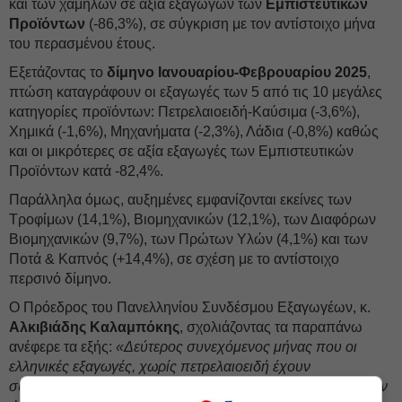
και των χαμηλών σε αξία εξαγωγών των
Εμπιστευτικών
Προϊόντων
(-86,3%), σε σύγκριση με τον αντίστοιχο μήνα
του περασμένου έτους.
Εξετάζοντας το
δίμηνο Ιανουαρίου-Φεβρουαρίου 2025
,
πτώση καταγράφουν οι εξαγωγές των 5 από τις 10 μεγάλες
κατηγορίες προϊόντων: Πετρελαιοειδή-Καύσιμα (-3,6%),
Χημικά (-1,6%), Μηχανήματα (-2,3%), Λάδια (-0,8%) καθώς
και οι μικρότερες σε αξία εξαγωγές των Εμπιστευτικών
Προϊόντων κατά -82,4%.
Παράλληλα όμως, αυξημένες εμφανίζονται εκείνες των
Τροφίμων (14,1%), Βιομηχανικών (12,1%), των Διαφόρων
Βιομηχανικών (9,7%), των Πρώτων Υλών (4,1%) και των
Ποτά & Καπνός (+14,4%), σε σχέση με το αντίστοιχο
περσινό δίμηνο.
Ο Πρόεδρος του Πανελληνίου Συνδέσμου Εξαγωγέων, κ.
Αλκιβιάδης Καλαμπόκης
, σχολιάζοντας τα παραπάνω
ανέφερε τα εξής:
«Δεύτερος συνεχόμενος μήνας που οι
ελληνικές εξαγωγές, χωρίς πετρελαιοειδή έχουν
συνεχιζόμενη αύξηση. Τον Γενάρη κατέγραψαν 9,9% και τον