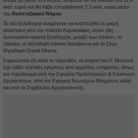
οποία, με βάση τα στοιχεία, εκτιμάται ότι θα ανέλθει στα 11,4
εκατ. ευρώ και θα λάβει επιχορήγηση 2,3 εκατ. ευρώ μέσω
του
Αναπτυξιακού Νόμου
.
Το νέο ξενοδοχείο αναμένεται να αναπτυχθεί σε μικρή
απόσταση από την πλατεία Καραϊσκάκη, όπου ήδη
λειτουργούν αρκετά ξενοδοχεία, μεταξύ των οποίων, το
Stanley, το Wyndham Athens Residence και το Zeus
Wyndham Grand Athens.
Σημειώνεται ότι κατά το παρελθόν, το project του Ρ. Μυλωνά
έχει λάβει σχετικές εγκρίσεις από αρμόδιες υπηρεσίες, όπως
για παράδειγμα από την Εφορεία Προϊστορικών & Κλασικών
Αρχαιοτήτων, από την Εφορεία Νεωτέρων Μνημείων, αλλά
και από το Συμβούλιο Αρχιτεκτονικής.