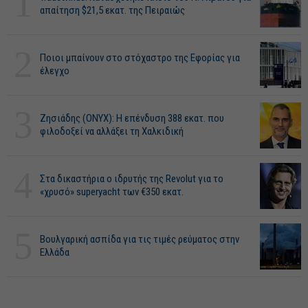
1
απαίτηση $21,5 εκατ. της Πειραιώς
2
Ποιοι μπαίνουν στο στόχαστρο της Εφορίας για
έλεγχο
3
Ζησιάδης (ONYX): Η επένδυση 388 εκατ. που
φιλοδοξεί να αλλάξει τη Χαλκιδική
4
Στα δικαστήρια ο ιδρυτής της Revolut για το
«χρυσό» superyacht των €350 εκατ.
5
Βουλγαρική ασπίδα για τις τιμές ρεύματος στην
Ελλάδα