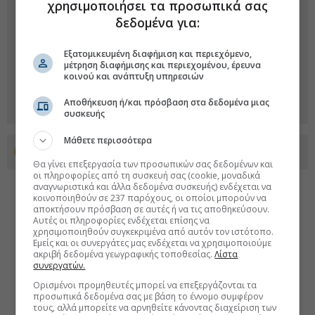
χρησιμοποιήσει τα προσωπικά σας
δεδομένα για:
Εξατομικευμένη διαφήμιση και περιεχόμενο,
μέτρηση διαφήμισης και περιεχομένου, έρευνα
κοινού και ανάπτυξη υπηρεσιών
Αποθήκευση ή/και πρόσβαση στα δεδομένα μιας
συσκευής
Μάθετε περισσότερα
Προσθέστε το euro2day.gr στο Discover
Θα γίνει επεξεργασία των προσωπικών σας δεδομένων και
οι πληροφορίες από τη συσκευή σας (cookie, μοναδικά
αναγνωριστικά και άλλα δεδομένα συσκευής) ενδέχεται να
κοινοποιηθούν σε 237 παρόχους, οι οποίοι μπορούν να
αποκτήσουν πρόσβαση σε αυτές ή να τις αποθηκεύσουν.
Αυτές οι πληροφορίες ενδέχεται επίσης να
χρησιμοποιηθούν συγκεκριμένα από αυτόν τον ιστότοπο.
Εμείς και οι συνεργάτες μας ενδέχεται να χρησιμοποιούμε
ακριβή δεδομένα γεωγραφικής τοποθεσίας.
Λίστα
συνεργατών.
Ορισμένοι προμηθευτές μπορεί να επεξεργάζονται τα
προσωπικά δεδομένα σας με βάση το έννομο συμφέρον
τους, αλλά μπορείτε να αρνηθείτε κάνοντας διαχείριση των