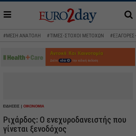
#ΜΕΣΗ ΑΝΑΤΟΛΗ
#ΤΙΜΕΣ-ΣΤΟΧΟΙ ΜΕΤΟΧΩΝ
#ΕΞΑΓΟΡΕΣ
Δείτε
εδώ
την ειδική έκδοση
ΕΙΔΗΣΕΙΣ
ΟΙΚΟΝΟΜΙΑ
Ριχάρδος: Ο ενεχυροδανειστής που
γίνεται ξενοδόχος