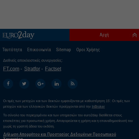
Αρχή
Ταυτότητα
Επικοινωνία
Sitemap
Οροι Χρήσης
Διεθνείς αποκλειστικές συνεργασίες:
FT.com
Stratfor
Factset
Οι τιμές των μετοχών και των δεικτών εμφανίζονται με καθυστέρηση 15’. Οι τιμές των
μετοχών και των ελληνικών δεικτών προέρχονται από την
InBroker
Το σύνολο του περιεχομένου και των υπηρεσιών του euro2day διατίθεται στους
επισκέπτες για προσωπική χρήση. Απαγορεύεται η χρήση και η επαναδημοσίευσή του
χωρίς τη γραπτή άδεια του εκδότη.
Δήλωση Απορρήτου και Προστασίας Δεδομένων Προσωπικού