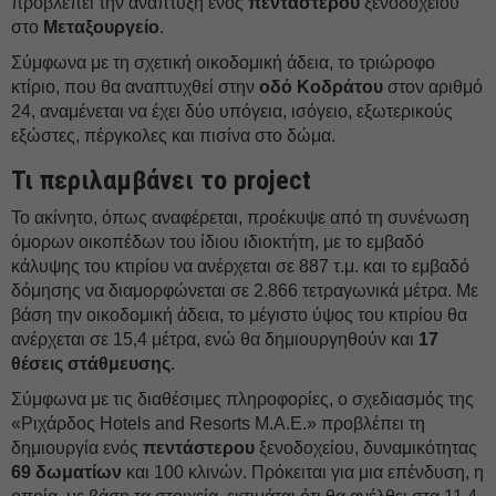
προβλέπει την ανάπτυξη ενός
πεντάστερου
ξενοδοχείου
στο
Μεταξουργείο
.
Σύμφωνα με τη σχετική οικοδομική άδεια, το τριώροφο
κτίριο, που θα αναπτυχθεί στην
οδό Κοδράτου
στον αριθμό
24, αναμένεται να έχει δύο υπόγεια, ισόγειο, εξωτερικούς
εξώστες, πέργκολες και πισίνα στο δώμα.
Τι περιλαμβάνει το project
Το ακίνητο, όπως αναφέρεται, προέκυψε από τη συνένωση
όμορων οικοπέδων του ίδιου ιδιοκτήτη, με το εμβαδό
κάλυψης του κτιρίου να ανέρχεται σε 887 τ.μ. και το εμβαδό
δόμησης να διαμορφώνεται σε 2.866 τετραγωνικά μέτρα. Με
βάση την οικοδομική άδεια, το μέγιστο ύψος του κτιρίου θα
ανέρχεται σε 15,4 μέτρα, ενώ θα δημιουργηθούν και
17
θέσεις στάθμευσης
.
Σύμφωνα με τις διαθέσιμες πληροφορίες, ο σχεδιασμός της
«Ριχάρδος Hotels and Resorts M.A.E.» προβλέπει τη
δημιουργία ενός
πεντάστερου
ξενοδοχείου, δυναμικότητας
69 δωματίων
και 100 κλινών. Πρόκειται για μια επένδυση, η