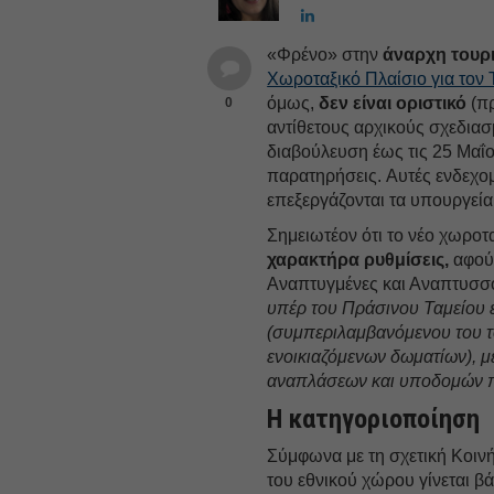
«Φρένο» στην
άναρχη τουρι
Χωροταξικό Πλαίσιο για τον
όμως,
δεν είναι οριστικό
(π
0
αντίθετους αρχικούς σχεδιασ
διαβούλευση έως τις 25 Μαΐ
παρατηρήσεις. Αυτές ενδεχο
επεξεργάζονται τα υπουργεία
Σημειωτέον ότι το νέο χωροτ
χαρακτήρα ρυθμίσεις,
αφού 
Αναπτυγμένες και Αναπτυσσ
υπέρ του Πράσινου Ταμείου 
(συμπεριλαμβανόμενου του 
ενοικιαζόμενων δωματίων), μ
αναπλάσεων και υποδομών π
Η κατηγοριοποίηση
Σύμφωνα με τη σχετική Κοιν
του εθνικού χώρου γίνεται βά