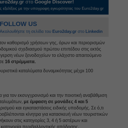
uro2day.gr
στο
Google Discover!
 εξελίξεις με την υπογραφη εγκυρότητας του Euro2day.gr
FOLLOW US
Ακολουθήστε τη σελίδα του
Euro2day.gr
στο
Linkedin
ι τον καθορισμό χρήσεων γης, όρων και περιορισμών
δομικού σχεδιασμού πρώτου επιπέδου στις εκτός
νέγερση νέων ξενοδοχείων το ελάχιστο απαιτούμενο
σε
16 στρέμματα.
τουριστικά καταλύματα δυναμικότητας μέχρι 100
α για τον εκσυγχρονισμό και την ποιοτική αναβάθμιση
αταλυμάτων,
με έμφαση σε μονάδες 4 και 5
ρισμού και εγκαταστάσεις ειδικής υποδομής. Σε ό,τι
προβλέπονται κίνητρα για κατασκευή νέων τουριστικών
κουν στις κατηγορίες 3, 4 ή 5 αστέρων και
 κατηγορία περιβαλλοντικής απόδοσης.