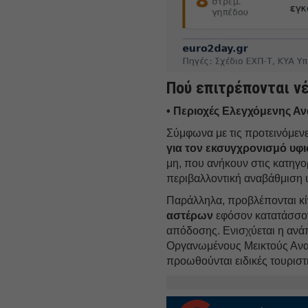
Πού επιτρέπονται ν
• Περιοχές Ελεγχόμενης Α
Σύμφωνα με τις προτεινόμενε
για τον εκσυγχρονισμό υφ
μη, που ανήκουν στις κατηγορ
περιβαλλοντική αναβάθμιση 
Παράλληλα, προβλέπονται κί
αστέρων
εφόσον κατατάσσον
απόδοσης. Ενισχύεται η ανά
Οργανωμένους Μεικτούς Ανα
προωθούνται ειδικές τουριστ