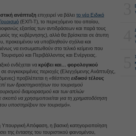
3
στική ανάπτυξη
επιχειρεί να βάλει
το νέο Ειδικό
 Τουρισμό
(ΕΧΠ-Τ), το περιεχόμενο του οποίου,
ροφανώς εξαιτίας των αντιδράσεων και παρά τους
4
μούς της κυβέρνησης), αλλά θα βρίσκεται σε άτυπη
ου, προκειμένου να υποβληθούν σχόλια και
μένως να ενσωματωθούν στο τελικό κείμενο που
 Τουρισμού και Περιβάλλοντος και Ενέργειας.
5
αξικό ενδέχεται να
κρύβει και… φορολογικού
σε συγκεκριμένες περιοχές (Ελεγχόμενης Ανάπτυξης,
όμενες) προβλέπεται η
«θέσπιση
ειδικού τέλους
επί των δραστηριοτήτων του τουρισμού
τουρισμού διαμοιρασμού και των απλών
ε σκοπό να χρησιμοποιείται για τη χρηματοδότηση
ου υποστηρίζουν τον τουρισμό».
ή Υπουργική Απόφαση, η βασική κατηγοριοποίηση
σει της έντασης του τουριστικού φαινομένου,