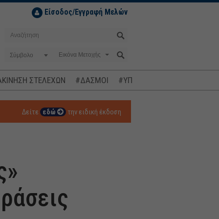
Είσοδος/Εγγραφή Μελών
Σύμβολο
ΚΙΝΗΣΗ ΣΤΕΛΕΧΩΝ
#ΔΑΣΜΟΙ
#ΥΠΟΚΛΟΠΕΣ
#ΠΛΗΘΩΡΙΣΜ
Δείτε
εδώ
την ειδική έκδοση
ς»
δράσεις