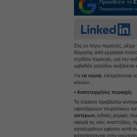
Προσθέστε το
E
Παρακολουθήστε τις
Στις εν λόγω περιοχές, μέχρ
δόμησης από εργαλεία πολεο
σχεδίου περιοχές, για την α
εμβαδόν γηπέδου αυξάνεται 
Για
τα νησιά
, επιτρέπονται 
κλινών.
• Αναπτυγμένες περιοχές
Το πλαίσιο προβλέπει κίνητρ
υφιστάμενων τουριστικών κ
αστέρων,
ειδικές μορφές του
αφορά τις νέες αναπτύξεις, 
καταλυμάτων εφόσον αυτά ανή
κατατάσσονται στην ανώτερη