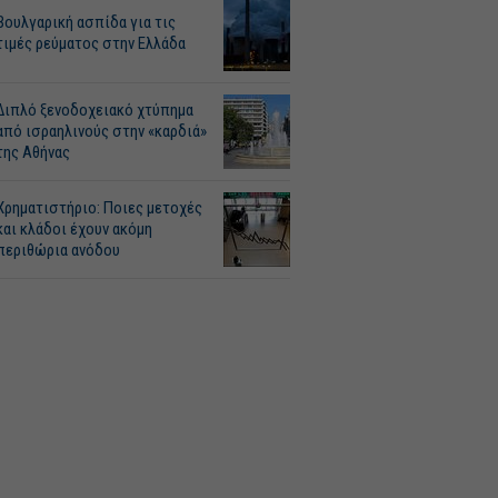
Βουλγαρική ασπίδα για τις
τιμές ρεύματος στην Ελλάδα
Διπλό ξενοδοχειακό χτύπημα
από ισραηλινούς στην «καρδιά»
της Αθήνας
Χρηματιστήριο: Ποιες μετοχές
και κλάδοι έχουν ακόμη
περιθώρια ανόδου